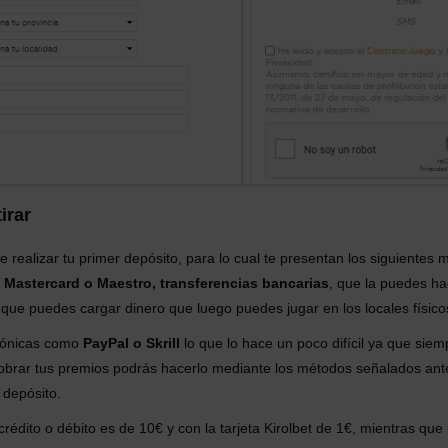
irar
e realizar tu primer depósito, para lo cual te presentan los siguientes
a, Mastercard o Maestro, transferencias bancarias
, que la puedes ha
a que puedes cargar dinero que luego puedes jugar en los locales físico
trónicas como
PayPal o Skrill
lo que lo hace un poco difícil ya que sie
a cobrar tus premios podrás hacerlo mediante los métodos señalados an
 depósito.
rédito o débito es de 10€ y con la tarjeta Kirolbet de 1€, mientras que