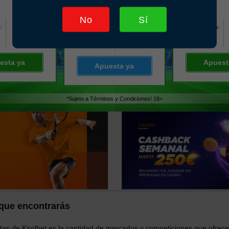
No
Sí
:
Cuota mínima:
Apuesta mínima:
Apuesta mínima:
Cuota mínima:
2.00
0.50 €
0.01 €
1.60
esta ya
Apuest
Apuesta ya
*Sujeto a Términos y Condiciones! 18+
que encontrarás
s de Kirolbet es la cantidad de mercados y competiciones que ofrece. 