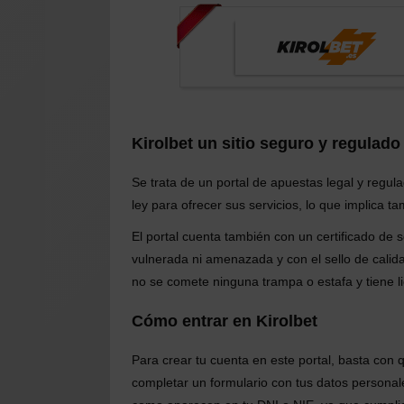
Kirolbet un sitio seguro y regulado
Se trata de un portal de apuestas legal y regu
ley para ofrecer sus servicios, lo que implica t
El portal cuenta también con un certificado de
vulnerada ni amenazada y con el sello de calida
no se comete ninguna trampa o estafa y tiene l
Cómo entrar en Kirolbet
Para crear tu cuenta en este portal, basta con q
completar un formulario con tus datos personale