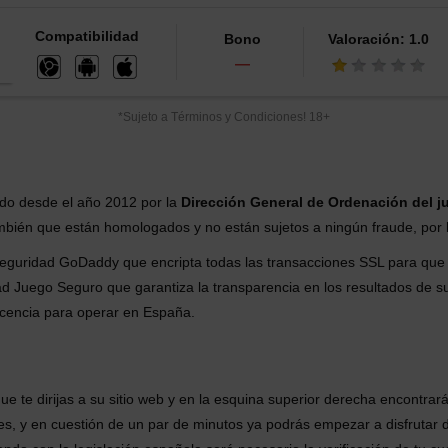
Compatibilidad
Valoración:
1.0
Bono
—
*Sujeto a Términos y Condiciones! 18+
lado desde el año 2012 por la
Dirección General de Ordenación del j
ambién que están homologados y no están sujetos a ningún fraude, por lo
 seguridad GoDaddy que encripta todas las transacciones SSL para que
d Juego Seguro que garantiza la transparencia en los resultados de sus
icencia para operar en España.
ue te dirijas a su sitio web y en la esquina superior derecha encontrará
s, y en cuestión de un par de minutos ya podrás empezar a disfrutar de