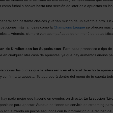
como fútbol o basket hasta una sección de loterías o apuestas en las
general son bastante clásicos y varían mucho de un evento a otro. En
mpeticiones más famosas como la
Champions League
se ofrecen más d
ultigoles… Además, siempre van acompañados de un menú de estadístic
tan de Kirolbet son las Superkuotas
. Para cada pronóstico o tipo d
e en cualquier otra casa de apuestas, ya que hay aumentos diarios pa
leccionar las cuotas que te interesen y en el lateral derecho te apare
 y confirma tu apuesta. Te aparecerá dentro del menú de tu cuenta todo
 hay nada mejor que hacerlo en eventos en directo. En la sección “Liv
nibles para apostar. Aunque no tienen un servicio de streaming para 
an actualizando en pocos segundos con la información que reciben del 