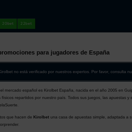
20bet
22bet
 promociones para jugadores de España
irolbet no está verificado por nuestros expertos. Por favor, consulta 
el mercado español es Kirolbet
España, nacida en el año 2005 en Guip
físicos repartidos por nuestro país. Todos sus juegos, las apuestas y el
elaSuerte.
etos que hacen de
Kirolbet
una casa de apuestas simple, adaptada a sus
sorprender.