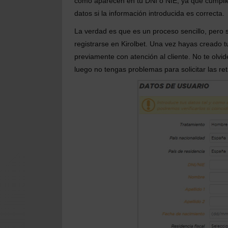
como aparecen en tu DNI o NIE, ya que cumplie
datos si la información introducida es correcta.
La verdad es que es un proceso sencillo, pero 
registrarse en Kirolbet. Una vez hayas creado t
previamente con atención al cliente. No te olv
luego no tengas problemas para solicitar las ret