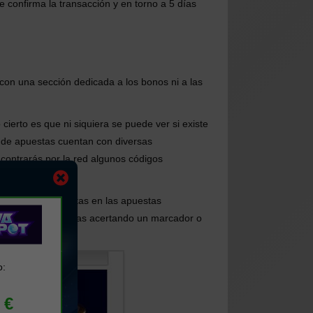
 confirma la transacción y en torno a 5 días
con una sección dedicada a los bonos ni a las
 cierto es que ni siquiera se puede ver si existe
s de apuestas cuentan con diversas
contrarás por la red algunos códigos
n aumentos de cuotas en las apuestas
s de hacer combinadas acertando un marcador o
o:
 €