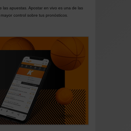
 las apuestas. Apostar en vivo es una de las
mayor control sobre tus pronósticos.