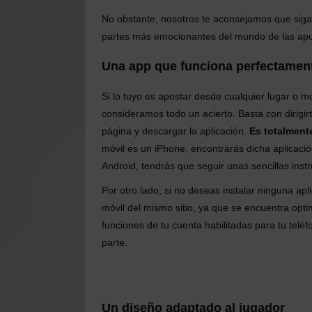
No obstante, nosotros te aconsejamos que sigas
partes más emocionantes del mundo de las apue
Una app que funciona perfectamen
Si lo tuyo es apostar desde cualquier lugar o m
consideramos todo un acierto. Basta con dirigir
página y descargar la aplicación.
Es totalment
móvil es un iPhone, encontrarás dicha aplicaci
Android, tendrás que seguir unas sencillas instr
Por otro lado, si no deseas instalar ninguna ap
móvil del mismo sitio, ya que se encuentra opt
funciones de tu cuenta habilitadas para tu teléfo
parte.
Un diseño adaptado al jugador