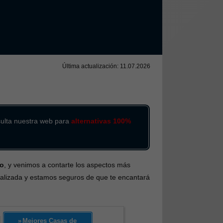
Última actualización:
11.07.2026
nsulta nuestra web para
alternativas 100%
no
, y venimos a contarte los aspectos más
ualizada y estamos seguros de que te encantará
Mejores Casas de