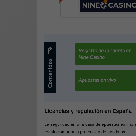
Registro de la cuenta en
Nine Casino
Contenidos
Apuestas en vivo
Licencias y regulación en España
La seguridad en una casa de apuestas es impre
regulación para la protección de tus datos.