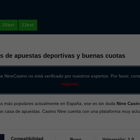
20bet
22bet
 de apuestas deportivas y buenas cuotas
ne NineCasino no está verificado por nuestros expertos. Por favor, co
seguras
.
as más populares actualmente e
n España, ese es sin duda
Nine Casi
ran casa de apuestas. Casino Nine cuenta con una plataforma muy act
.
Compatibilidad
Valoración:
1.0
Bono