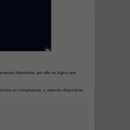
estas deportivas, por ello es lógico que
 minutos en completarse, y además dispondrás