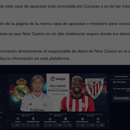
de esta casa de apuestas está concedida por Curazao y es de las más s
s de la página de la misma casa de apuestas o ministerio para consultar
as ya que Nine Casino es un sitio totalmente seguro donde tus datos 
formación directamente al responsable de datos de Nine Casino en el si
iza tu información en esta plataforma.