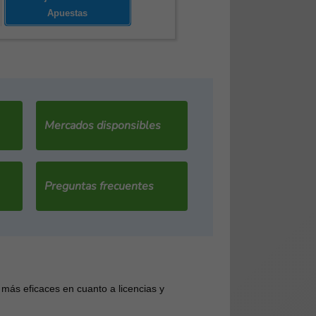
Apuestas
Mercados disponsibles
Preguntas frecuentes
más eficaces en cuanto a licencias y