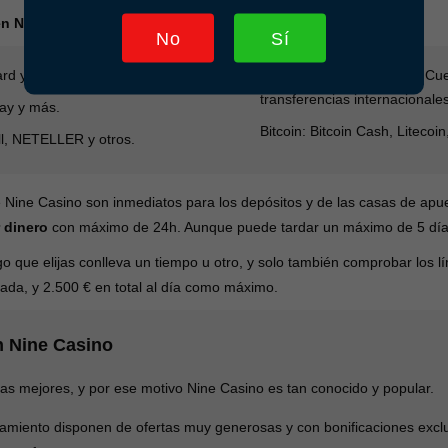
n Nine Casino
como:
No
Sí
rd y Visa.
Transferencia bancaria:
Cuen
transferencias internacionales
ay y más.
Bitcoin:
Bitcoin Cash, Litecoin
ll, NETELLER y otros.
ine Casino son inmediatos para los depósitos y de las casas de apues
r dinero
con máximo de 24h. Aunque puede tardar un máximo de 5 días 
que elijas conlleva un tiempo u otro, y solo también comprobar los lím
rada, y 2.500 € en total al día como máximo.
n Nine Casino
as mejores, y por ese motivo Nine Casino es tan conocido y popular.
zamiento disponen de ofertas muy generosas y con bonificaciones exc