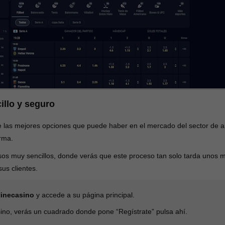
illo y seguro
as mejores opciones que puede haber en el mercado del sector de apu
orma.
asos muy sencillos, donde verás que este proceso tan solo tarda unos
us clientes.
inecasino
y accede a su página principal.
ino, verás un cuadrado donde pone “Regístrate” pulsa ahí.