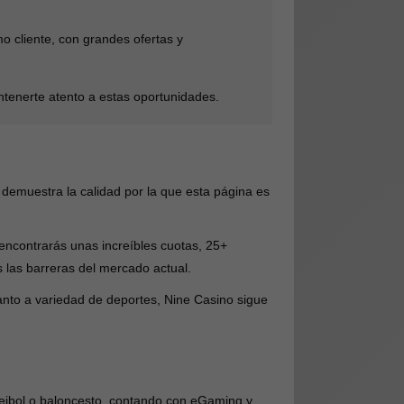
 cliente, con grandes ofertas y
tenerte atento a estas oportunidades.
demuestra la calidad por la que esta página es
ncontrarás unas increíbles cuotas, 25+
 las barreras del mercado actual.
anto a variedad de deportes, Nine Casino sigue
oleibol o baloncesto, contando con eGaming y