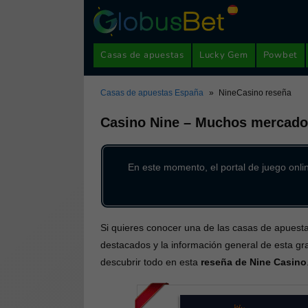
Skip
to
content
Casas de apuestas
Lucky Gem
Powbet
Casas de apuestas España
NineCasino reseña
Casino Nine – Muchos mercados
En este momento, el portal de juego onli
Si quieres conocer una de las casas de apuest
destacados y la información general de esta g
descubrir todo en esta
reseña de Nine Casino