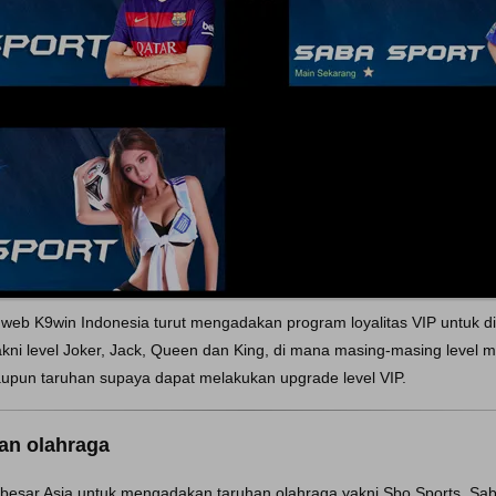
 web K9win Indonesia turut mengadakan program loyalitas VIP untuk dii
akni level Joker, Jack, Queen dan King, di mana masing-masing level m
upun taruhan supaya dapat melakukan upgrade level VIP.
an olahraga
 besar Asia untuk mengadakan taruhan olahraga yakni Sbo Sports, Sab