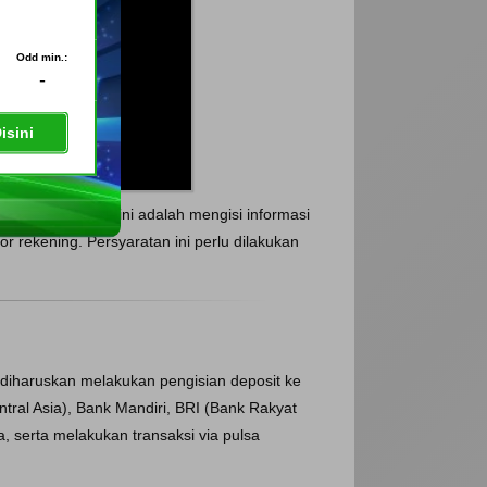
Odd min.:
-
isini
tus web. Langkah ini adalah mengisi informasi
 rekening. Persyaratan ini perlu dilakukan
 diharuskan melakukan pengisian deposit ke
ntral Asia), Bank Mandiri, BRI (Bank Rakyat
, serta melakukan transaksi via pulsa