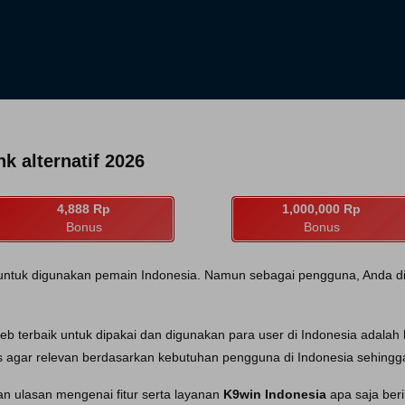
k alternatif 2026
4,888 Rp
1,000,000 Rp
Bonus
Bonus
 untuk digunakan pemain Indones
ia. Namun sebagai pengguna, Anda d
eb terbaik untuk dipakai dan digunakan para user di Indonesia adalah
usus agar relevan berdasarkan kebutuhan pengguna di Indonesia seh
n ulasan mengenai fitur serta layanan
K9win Indonesia
apa saja ber