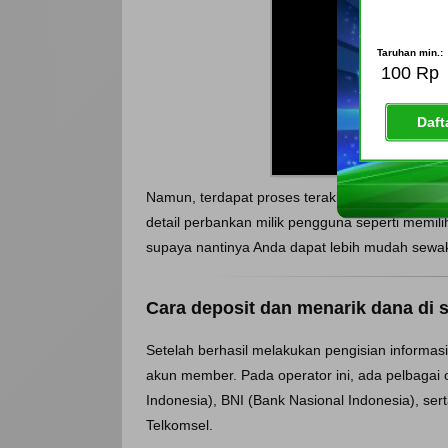
Taruhan min.:
100 Rp
Daft
Namun, terdapat proses terakhir untuk dilakuka
detail perbankan milik pengguna seperti memil
supaya nantinya Anda dapat lebih mudah sewak
Cara deposit dan menarik dana di 
Setelah berhasil melakukan pengisian informas
akun member. Pada operator ini, ada pelbagai o
Indonesia), BNI (Bank Nasional Indonesia), ser
Telkomsel.