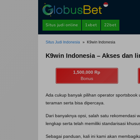
Skip
to
content
Situs judi online
1xbet
22bet
Situs Judi Indonesia
K9win Indonesia
K9win Indonesia – Akses dan lin
1,500,000 Rp
Bonus
Ada cukup banyak pilihan operator sportsbook
teraman serta bisa dipercaya.
Dari banyaknya opsi, salah satu rekomendasi w
lengkap serta telah memiliki standarisasi kh
Sebagai panduan, kali ini kami akan membagika