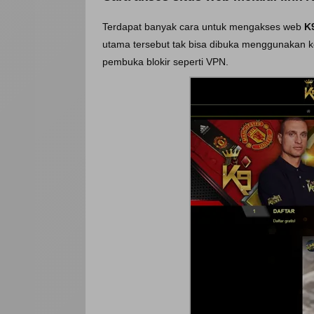
Terdapat banyak cara untuk mengakses web
K
utama tersebut tak bisa dibuka menggunakan k
pembuka blokir seperti VPN.