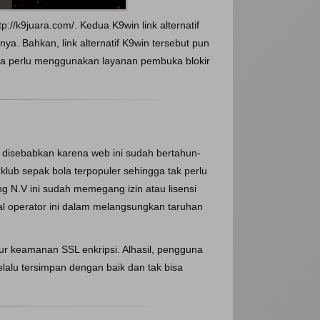
p://k9juara.com/. Kedua K9win link alternatif
ya. Bahkan, link alternatif K9win tersebut pun
npa perlu menggunakan layanan pembuka blokir
ni disebabkan karena web ini sudah bertahun-
ub sepak bola terpopuler sehingga tak perlu
g N.V ini sudah memegang izin atau lisensi
nal operator ini dalam melangsungkan taruhan
itur keamanan SSL enkripsi. Alhasil, pengguna
lalu tersimpan dengan baik dan tak bisa