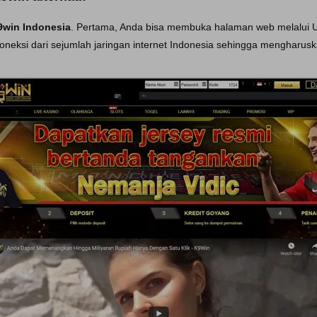
9win Indonesia
. Pertama, Anda bisa membuka halaman web melalui 
oneksi dari sejumlah jaringan internet Indonesia sehingga mengharus