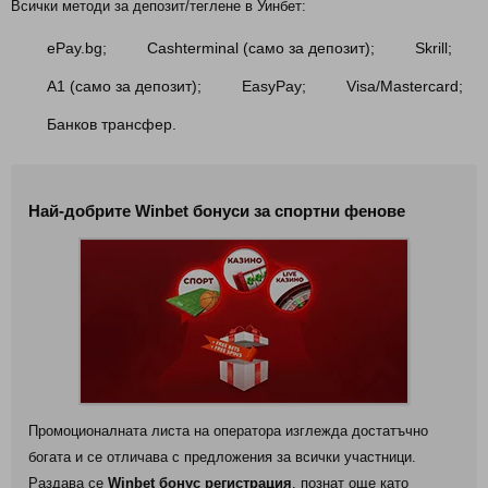
Всички методи за депозит/теглене в Уинбет:
ePay.bg;
Cashterminal (само за депозит);
Skrill;
A1 (само за депозит);
EasyPay;
Visa/Mastercard;
Банков трансфер.
Най-добрите Winbet бонуси за спортни фенове
Промоционалната листа на оператора изглежда достатъчно
богата и се отличава с предложения за всички участници.
Раздава се
Winbet бонус регистрация
, познат още като