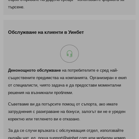
търсене.
Обслужване на клиенти в Уинбет
headset_mic
Денонощното обслужване
на потребителите е сред най-
съществените предимства на компанията. Организиран е екип
от специалисти, чиято задача е да предостави моментални
решения на възникнали проблеми.
Съветваме ви да потърсите помощ от съпорта, ако имате
затруднения с разиграване на бонуси, залогът ви не е уреден
коректно или тегленето ви е отказано.
За да се случи връзката с обслужващия отдел, използвайте
онлайн чат, ел. поща
support@winbet.com
или мобилен номер.