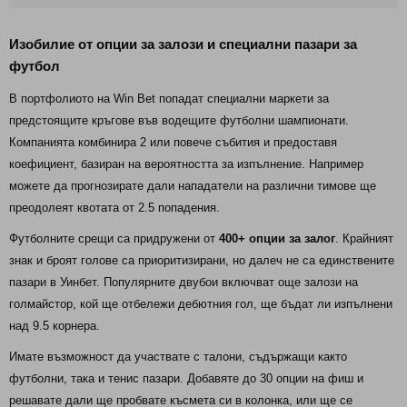
Изобилие от опции за залози и специални пазари за
футбол
В портфолиото на Win Bet попадат специални маркети за
предстоящите кръгове във водещите футболни шампионати.
Компанията комбинира 2 или повече събития и предоставя
коефициент, базиран на вероятността за изпълнение. Например
можете да прогнозирате дали нападатели на различни тимове ще
преодолеят квотата от 2.5 попадения.
Футболните срещи са придружени от
400+ опции за залог
. Крайният
знак и броят голове са приоритизирани, но далеч не са единствените
пазари в Уинбет. Популярните двубои включват още залози на
голмайстор, кой ще отбележи дебютния гол, ще бъдат ли изпълнени
над 9.5 корнера.
Имате възможност да участвате с талони, съдържащи както
футболни, така и тенис пазари. Добавяте до 30 опции на фиш и
решавате дали ще пробвате късмета си в колонка, или ще се