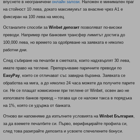
впуснете в неограничени
онлайн залози
. Наложен е минимален праг
на стойност 10 лева, докато максимумът за внасяне чрез A1 е
фиксиран на 100 лева на месец.
Останалите способи за
Winbet депозит
позволяват по-високи
преводи. Например при банковия трансфер лимитът достига до
100,000 лева, но времето за одобряване на заявката е няколко
работни дни.
След събиране на печалби в сметката, които надхвърлят 30 лева,
имате право на теглене. Препоръчваме паричните преводи по
EasyPay
, които се отличават със завидна бързина. Заявката се
обработва на мига, а до няколко 24 часа можете да получите парите
си. Не се плащат комисионни при теглене от Winbet, освен ако не
използвате банков превод – тогава ще се наложи такса в порядъка
на 1%, която се удържа от банката.
Отново ви напомняме да изпълните условията на
Winbet България
,
за да вземете печалбите си. Първо, верифицирайте профила си,
след това разиграйте депозита и усвоете спечелените бонуси.