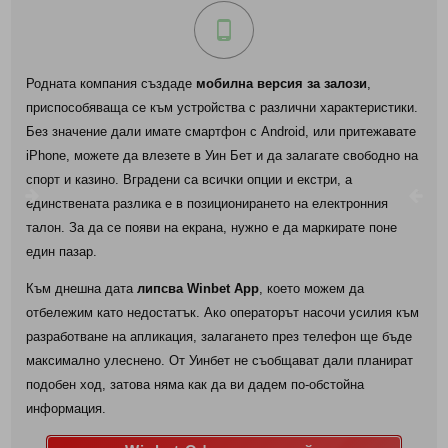
phone_android
Родната компания създаде
мобилна версия за залози
,
приспособяваща се към устройства с различни характеристики.
Без значение дали имате смартфон с Android, или притежавате
iPhone, можете да влезете в Уин Бет и да залагате свободно на
спорт и казино. Вградени са всички опции и екстри, а
единствената разлика е в позиционирането на електронния
талон. За да се появи на екрана, нужно е да маркирате поне
един пазар.
Към днешна дата
липсва Winbet App
, което можем да
отбележим като недостатък. Ако операторът насочи усилия към
разработване на апликация, залагането през телефон ще бъде
максимално улеснено. От Уинбет не съобщават дали планират
подобен ход, затова няма как да ви дадем по-обстойна
информация.