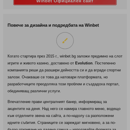
Winbet Официален сайт
Повече за дизайна и подредбата на Winbet
brush
Когато стартира през 2015 г., winbet.bg заложи предимно на слот
игрите и живото казино, доставено от
Evolution
. Постепенно
компанията реши да разшири дейността си и да вгради спортни
залози. Очакваше се това да натовари платформата, но
разработчиците преодоляха този проблем и създадоха портал,
обединяващ различни услуги.
Впечатление прави централният банер, информиращ за
акцентите на деня. Над него се намира главното меню, водещо
към отделните звена на сайта, а по-надолу са разположени
идните събития. Страниците се зареждат мигновено, а за по-
бързо откриване на дадена среща – използвайте формата за