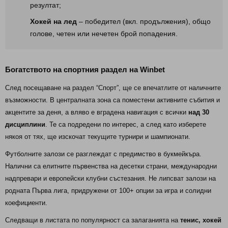
резултат;
Хокей на лед
– победител (вкл. продължения), общо
голове, четен или нечетен брой попадения.
Богатството на спортния раздел на Winbet
След посещаване на раздел “Спорт”, ще се впечатлите от наличните
възможности. В централната зона са поместени активните събития и
акцентите за деня, а вляво е вградена навигация с всички
над 30
дисциплини
. Те са подредени по интерес, а след като изберете
някоя от тях, ще изскочат текущите турнири и шампионати.
Футболните залози се разглеждат с предимство в букмейкъра.
Налични са елитните първенства на десетки страни, международни
надпревари и европейски клубни състезания. Не липсват залози на
родната Първа лига, придружени от 100+ опции за игра и солидни
коефициенти.
Следващи в листата по популярност са залаганията на
тенис, хокей