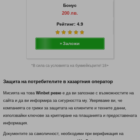
Бонус
200 лв.
Рейтинг:
4.9
Заложи
*В сила са условията на букмейкърите! 18+
Защита на потребителите в хазартния оператор
Мисията на това
Winbet ревю
е да ви запознае с възможностите на
сайта и да ви информира за сигурността му. Уверяваме ви, че
компанията се грижи за защитата на клиентите и техните данни,
използвайки ключове за криптиране на плащанията и предоставената
информация.
Документите за самоличност, необходими при верификация на