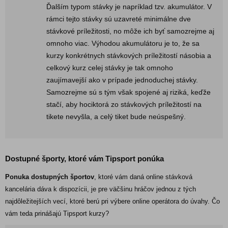
Ďalším typom stávky je napríklad tzv. akumulátor. V
rámci tejto stávky sú uzavreté minimálne dve
stávkové príležitosti, no môže ich byť samozrejme aj
omnoho viac. Výhodou akumulátoru je to, že sa
kurzy konkrétnych stávkových príležitostí násobia a
celkový kurz celej stávky je tak omnoho
zaujímavejší ako v prípade jednoduchej stávky.
Samozrejme sú s tým však spojené aj riziká, keďže
stačí, aby hociktorá zo stávkových príležitostí na
tikete nevyšla, a celý tiket bude neúspešný.
Dostupné športy, ktoré vám Tipsport ponúka
Ponuka dostupných športov
, ktoré vám daná online stávková
kancelária dáva k dispozícii, je pre väčšinu hráčov jednou z tých
najdôležitejších vecí, ktoré berú pri výbere online operátora do úvahy. Čo
vám teda prinášajú Tipsport kurzy?