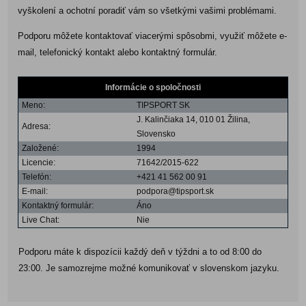
vyškolení a ochotní poradiť vám so všetkými vašimi problémami.
Podporu môžete kontaktovať viacerými spôsobmi, využiť môžete e-
mail, telefonický kontakt alebo kontaktný formulár.
Informácie o spoločnosti
Meno:
TIPSPORT SK
J. Kalinčiaka 14, 010 01 Žilina,
Adresa:
Slovensko
Založené:
1994
Licencie:
71642/2015-622
Telefón:
+421 41 562 00 91
E-mail:
podpora@tipsport.sk
Kontaktný formulár:
Áno
Live Chat:
Nie
Podporu máte k dispozícii každý deň v týždni a to od 8:00 do
23:00. Je samozrejme možné komunikovať v slovenskom jazyku.