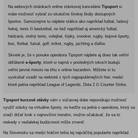
Na webových stránkach online stávkovej kancelárie
Tipsport
si
máte možnosť vybrať zo skutočne širokej škály dostupných
športov. Samozrejme tu nájdete stálice ako napríklad futbal, ľadový
hokej, tenis či basketbal, no tiež napríklad aj americký futbal,
hádzaná, stolný tenis, volejbal, šípky, snooker, rugby, bojové športy,
box, florbal, futsal, golf, kriket, rugby, jachting a ďalšie.
Skvelé je, že v ponuke operátora Tipsport nájdete aj dnes tak veľmi
obľúbené
e-športy
, ktoré si najmä v posledných rokoch budujú
veľmi pevné miesto na trhu s online hazardom. Môžete si tu
vyskúšať vsadiť na niektoré z tých najpopulárnejších hier, medzi
ktoré patria napríklad League of Legends, Dota 2 či Counter Strike.
Tipsport kurzové stávky
vám v súčasnej dobe neponúkajú možnosť
využiť stávky na virtuálne športy, no keďže sa jedná o operátora, ktorý sa
snaží držať krok s najnovšími trendmi, možno očakávať, že sa to
niekedy v neďalekej budúcnosti môže zmeniť.
Na Slovensku sa medzi hráčmi tešia tej najväčšej popularite napríklad