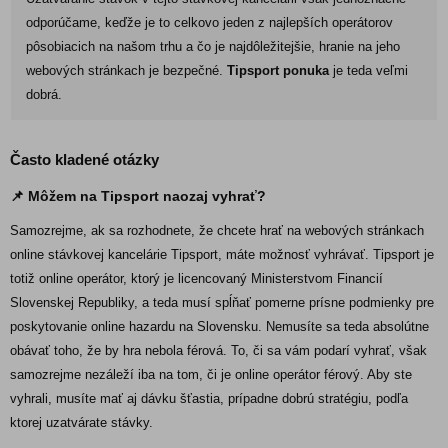
odporúčame, keďže je to celkovo jeden z najlepších operátorov
pôsobiacich na našom trhu a čo je najdôležitejšie, hranie na jeho
webových stránkach je bezpečné.
Tipsport ponuka
je teda veľmi
dobrá.
Často kladené otázky
📌 Môžem na Tipsport naozaj vyhrať?
Samozrejme, ak sa rozhodnete, že chcete hrať na webových stránkach
online stávkovej kancelárie Tipsport, máte možnosť vyhrávať. Tipsport je
totiž online operátor, ktorý je licencovaný Ministerstvom Financií
Slovenskej Republiky, a teda musí spĺňať pomerne prísne podmienky pre
poskytovanie online hazardu na Slovensku. Nemusíte sa teda absolútne
obávať toho, že by hra nebola férová. To, či sa vám podarí vyhrať, však
samozrejme nezáleží iba na tom, či je online operátor férový. Aby ste
vyhrali, musíte mať aj dávku šťastia, prípadne dobrú stratégiu, podľa
ktorej uzatvárate stávky.