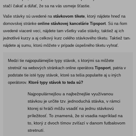
stačí čakať a dúfať, že sa na vás usmeje šťastie.
Vaše stávky sú uvedené na
stávkovom tikete
, ktorý nájdete hneď na
domovskej stránke
online stávkovej kancelárie Tipsport
. Sú na ňom
uvedené viaceré veci, nájdete tam všetky vaše stávky, taktiež aj ich
jednotlivé kurzy a aj celkový kurz celého stávkového tiketu. Taktiež tam
nájdete aj sumu, ktorú môžete v prípade úspešného tiketu vyhrať.
Medzi tie najpopulárnejšie typy stávok, s ktorými sa môžete
stretnúť na webových stránkach online operátora
Tipsport
, patria v
podstate tie isté typy stávok, ktoré sa tešia popularite aj u iných
operátorov.
Ktoré typy stávok to teda sú?
Najpopulárnejšou a najbežnejšie využívanou
stávkou je určite tzv. jednoduchá stávka, v rámci
ktorej si hráči môžu vsadiť na jednu stávkovú
príležitosť. To znamená, že si vsadia napríklad na
to, ktorý z dvoch tímov zvíťazí v danom futbalovom
stretnutí.