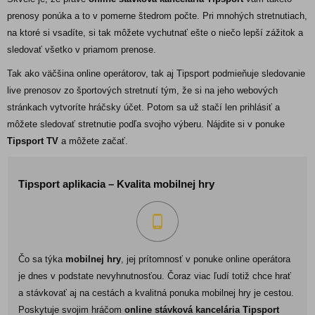
prenosy ponúka a to v pomerne štedrom počte. Pri mnohých stretnutiach,
na ktoré si vsadíte, si tak môžete vychutnať ešte o niečo lepší zážitok a
sledovať všetko v priamom prenose.
Tak ako väčšina online operátorov, tak aj Tipsport podmieňuje sledovanie
live prenosov zo športových stretnutí tým, že si na jeho webových
stránkach vytvoríte hráčsky účet. Potom sa už stačí len prihlásiť a
môžete sledovať stretnutie podľa svojho výberu. Nájdite si v ponuke
Tipsport TV
a môžete začať.
Tipsport aplikacia – Kvalita mobilnej hry
phone_android
Čo sa týka
mobilnej hry
, jej prítomnosť v ponuke online operátora
je dnes v podstate nevyhnutnosťou. Čoraz viac ľudí totiž chce hrať
a stávkovať aj na cestách a kvalitná ponuka mobilnej hry je cestou.
Poskytuje svojim hráčom
online stávková kancelária Tipsport