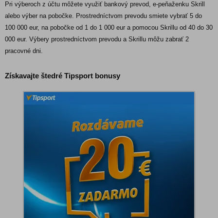
Pri výberoch z účtu môžete využiť bankový prevod, e-peňaženku Skrill
alebo výber na pobočke. Prostredníctvom prevodu smiete vybrať 5 do
100 000 eur, na pobočke od 1 do 1 000 eur a pomocou Skrillu od 40 do 30
000 eur. Výbery prostredníctvom prevodu a Skrillu môžu zabrať 2
pracovné dni.
Získavajte štedré Tipsport bonusy