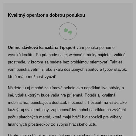
Kvalitný operátor s dobrou ponukou
thumbs_up_down
Online stávková kancelária Tipsport
vám ponúka pomerne
vysokú kvalitu. Po príchode na jej webové stránky nájdete kvalitné
prostredie, v ktorom sa budete bez problémov orientovať. Taktiež
vám ponúka veľmi širokú škálu dostupných športov a typov stávok,
ktoré máte možnosť využiť.
Nájdete tu aj mnohé zaujímavé sekcie ako napríklad live stávky a
iné, vďaka ktorým bude vaša hra príjemná. Poteší aj kvalitná
mobilná hra, ponúkajúca dostatok možností. Tipsport má však, ako
každý, aj svoje mínusy, zapracovať by mohol napríklad na zvýšení
počtu platobných metód, ktoré majú hráči k dispozícii pre výbery
finančných prostriedkov zo svojho hráčskeho účtu.
Uzatváranie stávok v tejto stávkovej kancelárii však jednoznačne