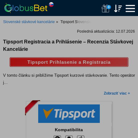
Skip
3
to
content
Slovenské stávkové kancelárie
Tipsport Slovensko
Posledná aktualizácia:
12.07.2026
Tipsport Registracia a Prihlásenie – Recenzia Stávkovej
Kancelárie
Tipsport Prihlasenie а Registracia
V tomto článku si priblížime Tipsport kurzové stávkovanie. Tento operátor
j
...
Zobraziť viac +
Kompatibilita