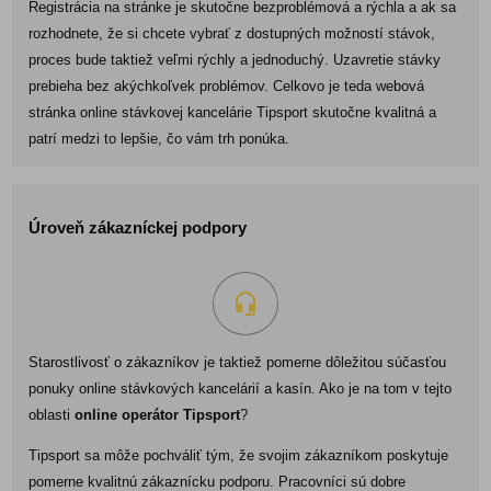
Registrácia na stránke je skutočne bezproblémová a rýchla a ak sa
rozhodnete, že si chcete vybrať z dostupných možností stávok,
proces bude taktiež veľmi rýchly a jednoduchý. Uzavretie stávky
prebieha bez akýchkoľvek problémov. Celkovo je teda webová
stránka online stávkovej kancelárie Tipsport skutočne kvalitná a
patrí medzi to lepšie, čo vám trh ponúka.
Úroveň zákazníckej podpory
headset_mic
Starostlivosť o zákazníkov je taktiež pomerne dôležitou súčasťou
ponuky online stávkových kancelárií a kasín. Ako je na tom v tejto
oblasti
online operátor Tipsport
?
Tipsport sa môže pochváliť tým, že svojim zákazníkom poskytuje
pomerne kvalitnú zákaznícku podporu. Pracovníci sú dobre