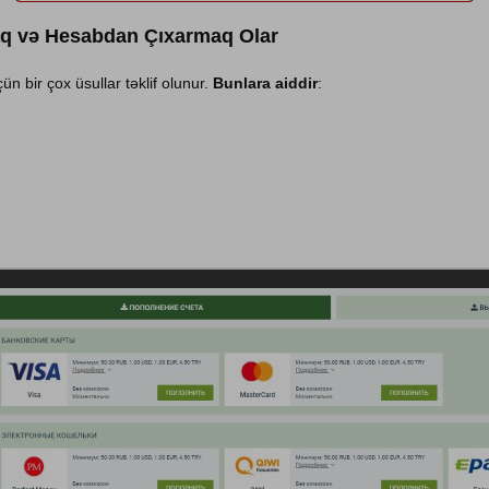
q və Hesabdan Çıxarmaq Olar
 bir çox üsullar təklif olunur.
Bunlara aiddir
: