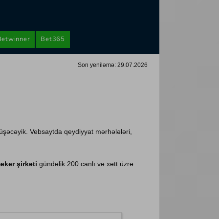
Betwinner
Bet365
Son yeniləmə:
29.07.2026
bölüşəcəyik. Vebsaytda qeydiyyat mərhələləri,
ker şirkəti
gündəlik 200 canlı və xətt üzrə