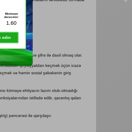
Minimum
dərəcələr:
1.60
c edin
ebsayta e-mail və şifrə ilə daxil olmaq olar.
 bu hesabdan qeydiyyatdan keçmək üçün icazə
eçmək və həmin sosial şəbəkənin giriş
nsı köməyə ehtiyacın lazım olub-olmadığı
nksiyalarından istifadə edib, qaranlıq qalan
iş) pəncərəsi ilə qarşılaşır.