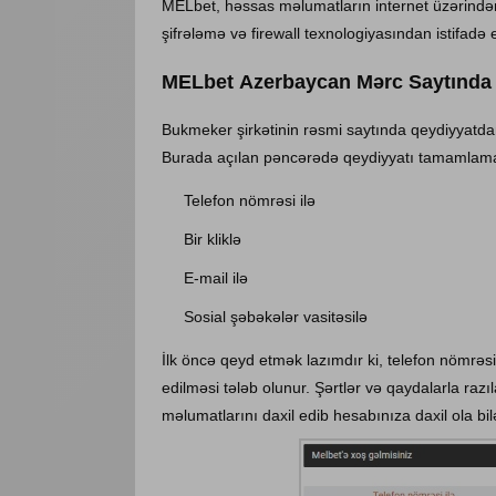
MELbet, həssas məlumatların internet üzərindən
şifrələmə və firewall texnologiyasından istifadə e
MELbet Аzerbaycan Mərc Saytında
Bukmeker şirkətinin rəsmi saytında qeydiyyatda
Burada açılan pəncərədə qeydiyyatı tamamlamaq 
Telefon nömrəsi ilə
Bir kliklə
E-mail ilə
Sosial şəbəkələr vasitəsilə
İlk öncə qeyd etmək lazımdır ki, telefon nömrəsi
edilməsi tələb olunur. Şərtlər və qaydalarla razı
məlumatlarını daxil edib hesabınıza daxil ola bilə