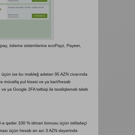
Epay, ödəmə sistemlərinə ecoPayz, Payeer,
rı üçün isə bu məbləğ adətən 95 AZN civarında
ə müvafiq pul kisəsi və ya kart/hesab
ə ya Google 2FA tətbiqi ilə təsdiqləmək tələb
AZN-ə qədər 100 % idman bonusu üçün istifadəçi
nması üçün hesab ən azı 3 AZN dəyərində