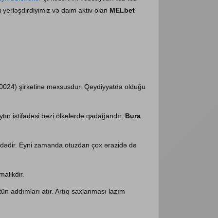
i yerləşdirdiyimiz və daim aktiv olan
MELbet
00024) şirkətinə məxsusdur. Qeydiyyatda olduğu
tın istifadəsi bəzi ölkələrdə qadağandır.
Bura
əkdədir. Eyni zamanda otuzdan çox ərazidə də
alikdir.
ün addımları atır. Artıq saxlanması lazım