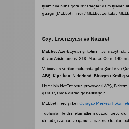
işləmir və buna görə istifadəçilər daim işləyən a
güzgü
(MELbet mirror / MELbet zerkalo / MELbet
Sayt Lisenziyası və Nəzarət
MELbet Аzerbaycan
şirkətinin rəsmi saytında
ünvan Aristofanous, 219, Mauros Court 140, mənz
Vebsaytda verilən məlumata görə Şərtlər və Qayd
ABŞ, Kipr, İran, Niderland, Birləşmir Krallıq
və
Həmçinin NetEnt oyun provayderi ABŞ, Birləşmiş
qara siyahıda olaraq göstərilmişdir.
MELbet mərc şirkəti
Curaçao Mərkəzi Höküməti
Toplanılan fərdi məlumatların düzgün qeyd olunm
olmadığı zaman və qanunla nəzərdə tutulan bütü