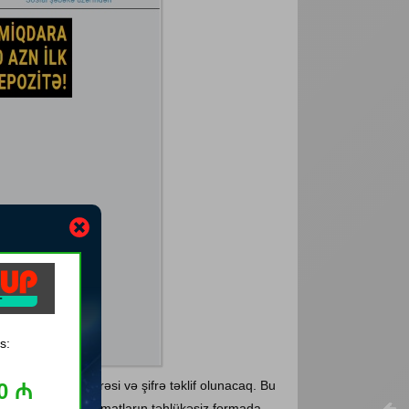
s:
dılmış hesab nömrəsi və şifrə təklif olunacaq. Bu
0 ₼
əzdən öncə bu məlumatların təhlükəsiz formada