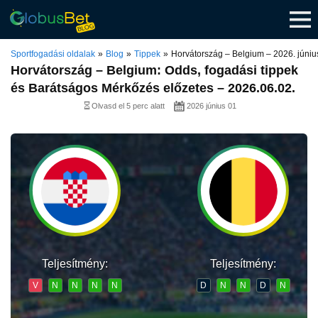
Skip
to
content
Sportfogadási oldalak
Blog
Tippek
Horvátország – Belgium – 2026. júniu
Horvátország – Belgium: Odds, fogadási tippek
és Barátságos Mérkőzés előzetes – 2026.06.02.
Olvasd el 5 perc alatt
2026 június 01
Teljesítmény:
Teljesítmény:
V
N
N
N
N
D
N
N
D
N