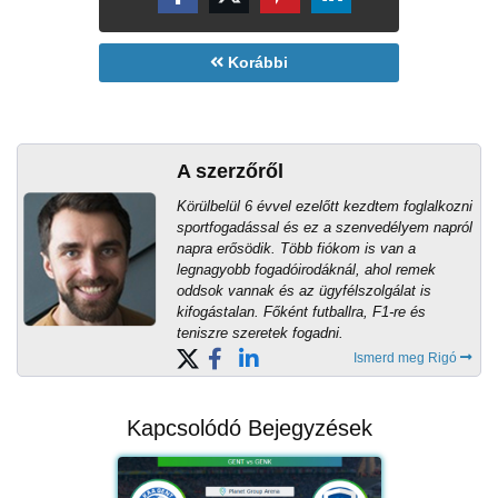
Korábbi
A szerzőről
Körülbelül 6 évvel ezelőtt kezdtem foglalkozni
sportfogadással és ez a szenvedélyem napról
napra erősödik. Több fiókom is van a
legnagyobb fogadóirodáknál, ahol remek
oddsok vannak és az ügyfélszolgálat is
kifogástalan. Főként futballra, F1-re és
teniszre szeretek fogadni.
Ismerd meg Rigó
Kapcsolódó Bejegyzések