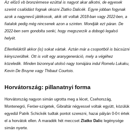
Az előző vb bronzérmese ezúttal is nagyot akar alkotni, de egyesek
szerint csalódást fognak okozni Zlatko Dalicék. Egyre jobban fogynak
azok a nagynevű játékosok, akik ott voltak 2018-ban vagy 2022-ben, a
fiatalok pedig még nincsenek azon a szinten. Mondják ezt páran. De
2022-ben sem gondolta senki, hogy megszerzik a dobogó legalsó
helyét.
Ellenfelüktől akkor (is) sokat vártak. Aztán már a csoportból is búcsúzni
kényszerültek. Ott is volt egy aranygeneráció, mely a végéhez
közeledik. Minden bizonnyal utolsó nagy tornájára indul Romelu Lukaku,
Kevin De Bruyne vagy Thibaut Courtois.
Horvátország: pillanatnyi forma
Horvátország nagyon simán ugrotta meg a lécet, Csehország,
Montenegró, Feröer-szigetek, Gibraltár négyessel voltak együtt, közülük
egyedül Patrik Schickék tudtak pontot szerezni, hazai pályán 0-0-t értek
el a horvátok ellen. A maradék hét meccset
Zlatko Dalic
legénysége
simán nyerte.