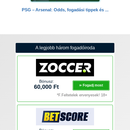
PSG – Arsenal: Odds, fogadási tippek és ...
A legjobb három fogadóiroda
Bónusz:
Fogadj most
60,000 Ft
*F.Feltetelek ervenyesek! 18+