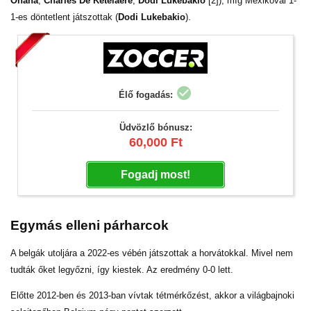
Onana
,
Charles De Ketelaere
,
Dodi Lukebakio
[2]), míg Mexikóval 1-
1-es döntetlent játszottak (
Dodi Lukebakio
).
check_circle
Élő fogadás:
Üdvözlő bónusz:
60,000 Ft
Fogadj most!
Egymás elleni párharcok
A belgák utoljára a 2022-es vébén játszottak a horvátokkal. Mivel nem
tudták őket legyőzni, így kiestek. Az eredmény 0-0 lett.
Előtte 2012-ben és 2013-ban vívtak tétmérkőzést, akkor a világbajnoki