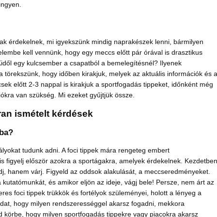
ingyen.
iak érdekelnek, mi igyekszünk mindig naprakészek lenni, bármilyen
elembe kell vennünk, hogy egy meccs előtt pár órával is drasztikus
Kidől egy kulcsember a csapatból a bemelegítésnél? Ilyenek
a törekszünk, hogy időben kirakjuk, melyek az aktuális információk és 
k előtt 2-3 nappal is kirakjuk a sportfogadás tippeket, időnként még
iókra van szükség. Mi ezeket gyűjtjük össze.
an ismételt kérdések
sba?
ályokat tudunk adni. A foci tippek mára rengeteg embert
 is figyelj először azokra a sportágakra, amelyek érdekelnek. Kezdetbe
gadj, hanem várj. Figyeld az oddsok alakulását, a meccseredményeket.
a kutatómunkát, és amikor eljön az ideje, vágj bele! Persze, nem árt az
res foci tippek trükkök és fortélyok szüleményei, holott a lényeg a
giádat, hogy milyen rendszerességgel akarsz fogadni, mekkora
 körbe, hogy milyen sportfogadás tippekre vagy piacokra akarsz