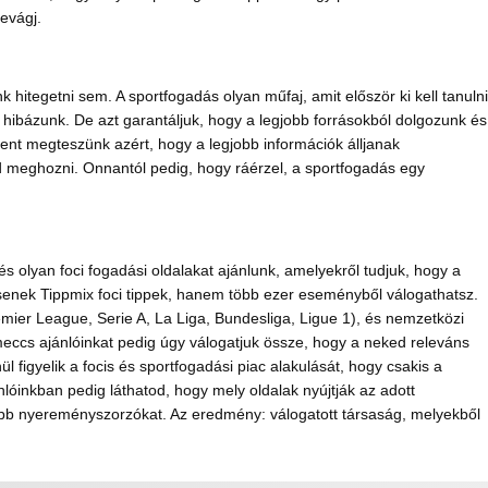
evágj.
hitegetni sem. A sportfogadás olyan műfaj, amit először ki kell tanulni
m hibázunk. De azt garantáljuk, hogy a legjobb forrásokból dolgozunk és
nt megteszünk azért, hogy a legjobb információk álljanak
 meghozni. Onnantól pedig, hogy ráérzel, a sportfogadás egy
s olyan foci fogadási oldalakat ajánlunk, amelyekről tudjuk, hogy a
csenek Tippmix foci tippek, hanem több ezer eseményből válogathatsz.
mier League, Serie A, La Liga, Bundesliga, Ligue 1), és nemzetközi
meccs ajánlóinkat pedig úgy válogatjuk össze, hogy a neked releváns
 figyelik a focis és sportfogadási piac alakulását, hogy csakis a
nlóinkban pedig láthatod, hogy mely oldalak nyújtják az adott
bb nyereményszorzókat. Az eredmény: válogatott társaság, melyekből