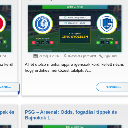
 Ond
29 május 2026
Olvasd el 4 perc alatt
Rigó Ond
ez kerül
A hét utolsó munkanapjára igencsak körül kellett nézni,
hogy érdekes mérkőzést találjak. A...
VÁBB...
TOVÁBB...
ppek és
PSG – Arsenal: Odds, fogadási tippek és
Bajnokok L...