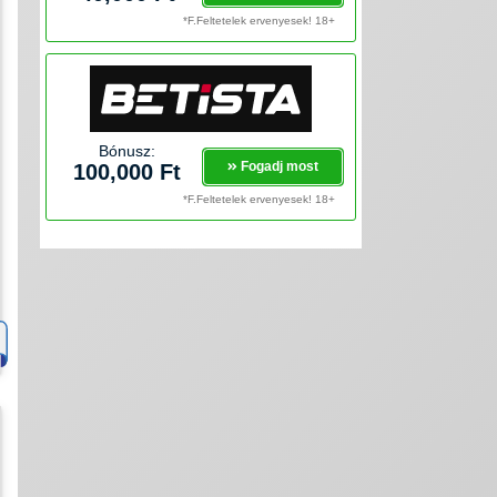
*F.Feltetelek ervenyesek! 18+
Bónusz:
Fogadj most
100,000 Ft
*F.Feltetelek ervenyesek! 18+