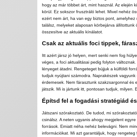
hogy az már többet árt, mint használ. Az elején
körül. Ez sokszor frusztráló lehet. Mivel nehéz 
ezért nem árt, ha van egy biztos pont, amelyhez m
találsz, melyeket alaposan körbejárva állítottun
összesítve az aktuális kínálatot.
Csak az aktuális foci tippek, fáras
Itt azért jársz jó helyen, mert senki nem fog hüly
véges, a foci aktualitásai pedig folyton változna
lényeget átadni. Rengeteget bújjuk a külföldi forr
tudjuk nyújtani számodra. Naprakészek vagyunk 
érdemesek. Nem fárasztunk szakzsargonnal és el
játszik. Mi is jártunk itt, pontosan tudjuk, milyen
Építsd fel a fogadási stratégiád és
Játszani szórakoztató. De tudod, mi szórakoztató
csinálsz. A neten ugyanis ahogy megjelent egyre
források. Emiatt néha nehéz belevágni. Nem min
információkat. Mi azt garantáljuk, hogy rengeteg 