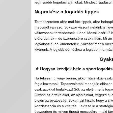
legfrissebb fogadási ajánlókat. Mindezt ráadásul 
Naprakész a fogadás tippek
Természetesen akár mai foci tippek, akár holnap
meccsről van szó. Sokszor viszont nekünk is figy
változásaok történhetnek. Lionel Messi lesérül? 
előfordulnak – de szerencsére csak ritkán. Mi arr
legvalószínűbb kimenetelek. Sokszor már a meccse
kivárunk. A legjobb döntéshez a legjobb informác
Gyakr
📌 Hogyan kezdjek bele a sportfogadá
Ha teljesen új vagy benne, akkor hüvelykujj-szab
foglalkoztatnak. Tapasztalatból mondjuk: először
csak azokkal foglalkozz! Sőt, az elején ne is fo
Olvasd az értékelőket, az ajánlóinkat, végezd el 
elején az óvatosság. Sokan azt hiszik, hogy a sike
konzisztencia és a kitartás. Fektesd le a straté
összegben és milyen típusú meccsekre, majd járd