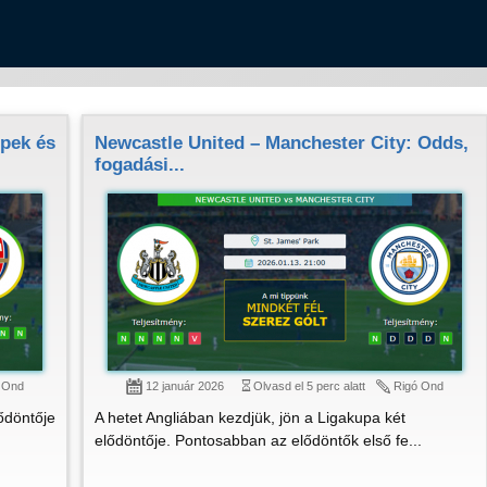
ppek és
Newcastle United – Manchester City: Odds,
fogadási...
 Ond
12 január 2026
Olvasd el 5 perc alatt
Rigó Ond
ődöntője
A hetet Angliában kezdjük, jön a Ligakupa két
elődöntője. Pontosabban az elődöntők első fe...