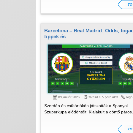
TO
Barcelona – Real Madrid: Odds, foga
tippek és ...
09 január 2026
Olvasd el 5 perc alatt
Rigó
Szerdán és csütörtökön játszották a Spanyol
Szuperkupa elődöntőit. Kialakult a döntő páros.
TO