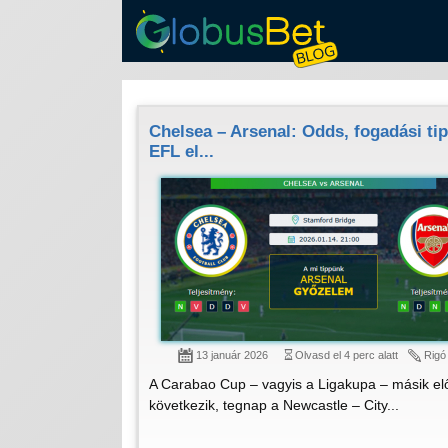
Skip
to
content
Chelsea – Arsenal: Odds, fogadási ti
EFL el...
13 január 2026
Olvasd el 4 perc alatt
Rigó
A Carabao Cup – vagyis a Ligakupa – másik el
következik, tegnap a Newcastle – City...