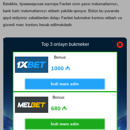
Beləliklə, букмекерская контора Favbet sizin şəxsi məlumatlarınızı,
bank kartı məlumatlarınızı etibarlı şəkildə qoruyur. Bütün bu yuxarıda
qeyd etdiyimiz səbəblərdən dolayı Favbet bukmeker kontoru etibarlı və
güvənli mərc kontoru hesab edilməkdədir.
Favbet AZ qeydiyyatdan keçmək
Top 3 onlayn bukmeker
Bonus:
1000 ₼
İndi mərc edin
Bonus:
680 ₼
İndi mərc edin