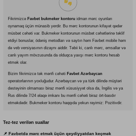
thumbs_up_down
Fikrimizcə
Favbet bukmeker kontoru
idman mərc oyunları
oynamaq üçün münasib yerdir. Bu mərc kontorunun kifayət qədər
müsbət cəhəti var. Bukmeker kontorunun müsbət cəhətlərinə təklif
etdiyi bonuslar, ödəniş metodları və saytın həm Favbet mobile həm
də veb versiyasının dizaynı aiddir. Təbii ki, canlı mərc, əmsallar və
canlı yayım mövzusunda da olduqca yaxşı mərc kontoru hesab
etmək olar.
Bizim fikrimizcə tək mənfi cəhəti
Favbet Azərbaycan
operatorlarının yoxluğudur. Azərbaycan və ya türk dilində müştəri
dəstəyinin olmaması biraz mənfi xüsusiyyət olsa da, İngilis və ya
Rus dilində 7/24 əlaqə imkanı bu mənfi cəhəti biraz ört-basdır
etməkdədir. Bukmeker kontoru haqqıda yekun rəyimiz: Pozitivdir.
Tez-tez verilən suallar
📌 Favbetdə mərc etmək üçün qeydiyyatdan keçmək