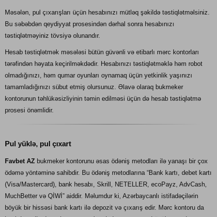
Məsələn, pul çıxarışları üçün hesabınızı mütləq şəkildə təstiqlətməlsiniz.
Bu səbəbdən qeydiyyat prosesindən dərhal sonra hesabınızı
təstiqlətməyiniz tövsiyə olunandır.
Hesab təstiqlətmək məsələsi bütün güvənli və etibarlı mərc kontorları
tərəfindən həyata keçirilməkdədir. Hesabınızı təstiqlətməklə həm robot
olmadığınızı, həm qumar oyunları oynamaq üçün yetkinlik yaşınızı
tamamladığınızı sübut etmiş olursunuz. Əlavə olaraq bukmeker
kontorunun təhlükəsizliyinin təmin edilməsi üçün də hesab təstiqlətmə
prosesi önəmlidir.
Pul yüklə, pul çıxart
Favbet AZ
bukmeker kontorunu əsas ödəniş metodları ilə yanaşı bir çox
ödəmə yöntəminə sahibdir. Bu ödəniş metodlarına “Bank kartı, debet kartı
(Visa/Mastercard), bank hesabı, Skrill, NETELLER, ecoPayz, AdvCash,
MuchBetter və QİWİ” aiddir. Məlumdur ki, Azərbaycanlı istifadəçilərin
böyük bir hissəsi bank kartı ilə depozit və çıxarış edir. Mərc kontoru da