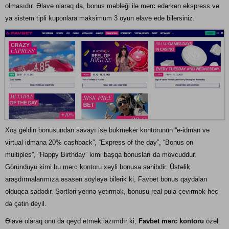
olmasıdır. Əlavə olaraq da, bonus məbləği ilə mərc edərkən ekspress və
ya sistem tipli kuponlara maksimum 3 oyun əlavə edə bilərsiniz.
Xoş gəldin bonusundan savayı isə bukmeker kontorunun “e-idman və
virtual idmana 20% cashback”, “Express of the day”, “Bonus on
multiples”, “Happy Birthday” kimi başqa bonusları da mövcuddur.
Göründüyü kimi bu mərc kontoru xeyli bonusa sahibdir. Üstəlik
araşdırmalarımıza əsasən söyləyə bilərik ki, Favbet bonus qaydaları
olduqca sadədir. Şərtləri yerinə yetirmək, bonusu real pula çevirmək heç
də çətin deyil.
Əlavə olaraq onu da qeyd etmək lazımdır ki,
Favbet mərc kontoru
özəl