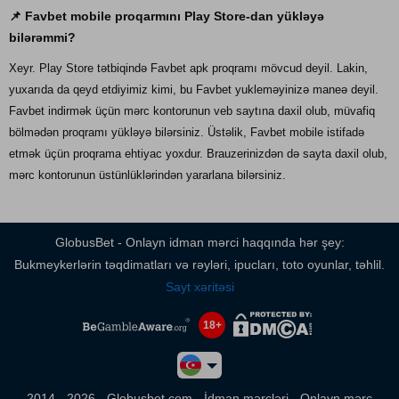
📌 Favbet mobile proqarmını Play Store-dan yükləyə
bilərəmmi?
Xeyr. Play Store tətbiqində Favbet apk proqramı mövcud deyil. Lakin,
yuxarıda da qeyd etdiyimiz kimi, bu Favbet yukleməyinizə maneə deyil.
Favbet indirmək üçün mərc kontorunun veb saytına daxil olub, müvafiq
bölmədən proqramı yükləyə bilərsiniz. Üstəlik, Favbet mobile istifadə
etmək üçün proqrama ehtiyac yoxdur. Brauzerinizdən də sayta daxil olub,
mərc kontorunun üstünlüklərindən yararlana bilərsiniz.
GlobusBet - Onlayn idman mərci haqqında hər şey:
Bukmeykerlərin təqdimatları və rəyləri, ipucları, toto oyunlar, təhlil.
Sayt xəritəsi
18+
2014 - 2026 - Globusbet.com - İdman mərcləri - Onlayn mərc