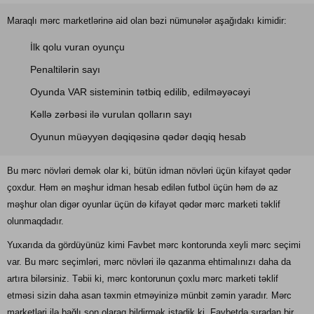
Maraqlı mərc marketlərinə aid olan bəzi nümunələr aşağıdakı kimidir:
İlk qolu vuran oyunçu
Penaltilərin sayı
Oyunda VAR sisteminin tətbiq edilib, edilməyəcəyi
Kəllə zərbəsi ilə vurulan qolların sayı
Oyunun müəyyən dəqiqəsinə qədər dəqiq hesab
Bu mərc növləri demək olar ki, bütün idman növləri üçün kifayət qədər
çoxdur. Həm ən məşhur idman hesab edilən futbol üçün həm də az
məşhur olan digər oyunlar üçün də kifayət qədər mərc marketi təklif
olunmaqdadır.
Yuxarıda da gördüyünüz kimi Favbet mərc kontorunda xeyli mərc seçimi
var. Bu mərc seçimləri, mərc növləri ilə qazanma ehtimalınızı daha da
artıra bilərsiniz. Təbii ki, mərc kontorunun çoxlu mərc marketi təklif
etməsi sizin daha asan təxmin etməyinizə münbit zəmin yaradır. Mərc
marketləri ilə bağlı son olaraq bildirmək istədik ki, Favbetdə sıradan bir