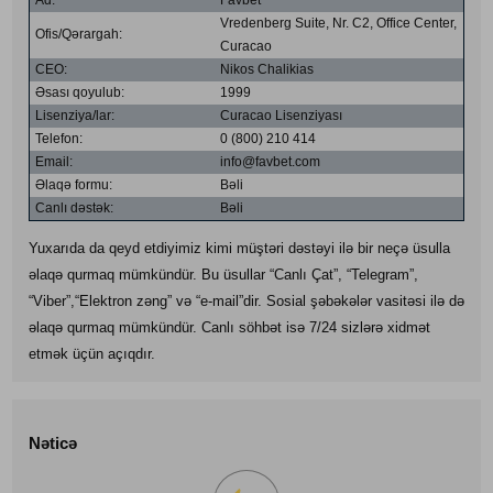
Ad:
Favbet
Vredenberg Suite, Nr. C2, Office Center,
Ofis/Qərargah:
Curacao
CEO:
Nikos Chalikias
Əsası qoyulub:
1999
Lisenziya/lar:
Curacao Lisenziyası
Telefon:
0 (800) 210 414
Email:
info@favbet.com
Əlaqə formu:
Bəli
Canlı dəstək:
Bəli
Yuxarıda da qeyd etdiyimiz kimi müştəri dəstəyi ilə bir neçə üsulla
əlaqə qurmaq mümkündür. Bu üsullar “Canlı Çat”, “Telegram”,
“Viber”,“Elektron zəng” və “e-mail”dir. Sosial şəbəkələr vasitəsi ilə də
əlaqə qurmaq mümkündür. Canlı söhbət isə 7/24 sizlərə xidmət
etmək üçün açıqdır.
Nəticə