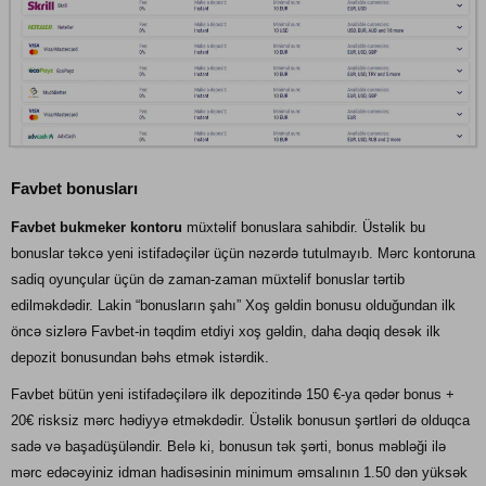
Favbet bonusları
Favbet bukmeker kontoru
müxtəlif bonuslara sahibdir. Üstəlik bu
bonuslar təkcə yeni istifadəçilər üçün nəzərdə tutulmayıb. Mərc kontoruna
sadiq oyunçular üçün də zaman-zaman müxtəlif bonuslar tərtib
edilməkdədir. Lakin “bonusların şahı” Xoş gəldin bonusu olduğundan ilk
öncə sizlərə Favbet-in təqdim etdiyi xoş gəldin, daha dəqiq desək ilk
depozit bonusundan bəhs etmək istərdik.
Favbet bütün yeni istifadəçilərə ilk depozitində 150 €-ya qədər bonus +
20€ risksiz mərc hədiyyə etməkdədir. Üstəlik bonusun şərtləri də olduqca
sadə və başadüşüləndir. Belə ki, bonusun tək şərti, bonus məbləği ilə
mərc edəcəyiniz idman hadisəsinin minimum əmsalının 1.50 dən yüksək