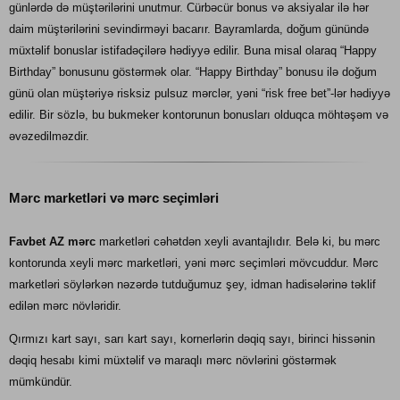
günlərdə də müştərilərini unutmur. Cürbəcür bonus və aksiyalar ilə hər
daim müştərilərini sevindirməyi bacarır. Bayramlarda, doğum günündə
müxtəlif bonuslar istifadəçilərə hədiyyə edilir. Buna misal olaraq “Happy
Birthday” bonusunu göstərmək olar. “Happy Birthday” bonusu ilə doğum
günü olan müştəriyə risksiz pulsuz mərclər, yəni “risk free bet”-lər hədiyyə
edilir. Bir sözlə, bu bukmeker kontorunun bonusları olduqca möhtəşəm və
əvəzedilməzdir.
Mərc marketləri və mərc seçimləri
Favbet AZ mərc
marketləri cəhətdən xeyli avantajlıdır. Belə ki, bu mərc
kontorunda xeyli mərc marketləri, yəni mərc seçimləri mövcuddur. Mərc
marketləri söylərkən nəzərdə tutduğumuz şey, idman hadisələrinə təklif
edilən mərc növləridir.
Qırmızı kart sayı, sarı kart sayı, kornerlərin dəqiq sayı, birinci hissənin
dəqiq hesabı kimi müxtəlif və maraqlı mərc növlərini göstərmək
mümkündür.