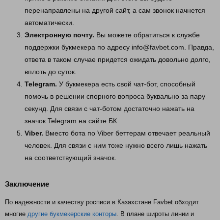
перенаправлены на другой сайт, а сам звонок начнется
автоматически.
Электронную почту.
Вы можете обратиться к службе
поддержки букмекера по адресу
info@favbet.com
. Правда,
ответа в таком случае придется ожидать довольно долго,
вплоть до суток.
Telegram.
У букмекера есть свой чат-бот, способный
помочь в решении спорного вопроса буквально за пару
секунд. Для связи с чат-ботом достаточно нажать на
значок Telegram на сайте БК.
Viber.
Вместо бота по Viber беттерам отвечает реальный
человек. Для связи с ним тоже нужно всего лишь нажать
на соответствующий значок.
Заключение
По надежности и качеству росписи в Казахстане Favbet обходит
многие
другие букмекерские конторы
. В плане широты линии и