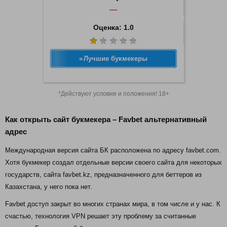
—
Оценка:
1.0
Лучшие букмекеры
*Действуют условия и положения! 18+
Как открыть сайт букмекера – Favbet альтернативный
адрес
Международная версия сайта БК расположена по адресу favbet.com.
Хотя букмекер создал отдельные версии своего сайта для некоторых
государств, сайта favbet.kz, предназначенного для беттеров из
Казахстана, у него пока нет.
Favbet доступ закрыт во многих странах мира, в том числе и у нас. К
счастью, технология VPN решает эту проблему за считанные