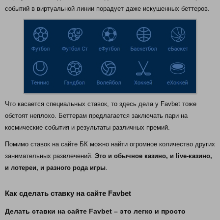
событий в виртуальной линии порадует даже искушенных беттеров.
Что касается специальных ставок, то здесь дела у Favbet тоже
обстоят неплохо. Беттерам предлагается заключать пари на
космические события и результаты различных премий.
Помимо ставок на сайте БК можно найти огромное количество других
занимательных развлечений.
Это и обычное казино, и live-казино,
и лотереи, и разного рода игры
.
Как сделать ставку на сайте Favbet
Делать ставки на сайте Favbet – это легко и просто