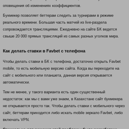
оповещения об изменениях коэффициентов.
Букмекер позволяет беттерам следить за турнирами в режиме
реального времени. Большая часть матчей из live-раздела
сопровождается трансляциями. Ежедневно на сайте БК ведется
свыше 20 000 прямых трансляций из самых разных уголков мира.
Как делать ставки в Favbet с телефона
Чтобы делать ставки в БК с телефона, достаточно открыть Favbet
mobile, то есть мобильную версию сайта. Когда вы переходите на
сайт с мобильного или планшета, данная версия открывается
автоматически.
Тем не менее, у такого варианта есть один существенный
недостаток: как мы с вами уже знаем, в Казахстане сайт букмекера
не открывается просто так. Чтобы делать ставки с мобильного через
сайт, беттерам приходится либо искать mobile зеркало Favbet, либо
включать VPN.