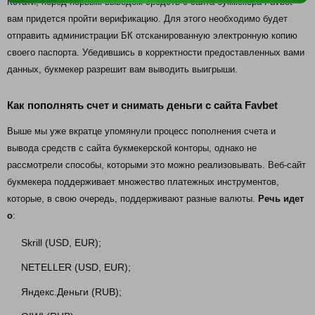
Кстати, перед первым выводом средств с сайта букмекера Favbet
вам придется пройти верификацию. Для этого необходимо будет
отправить администрации БК отсканированную электронную копию
своего паспорта. Убедившись в корректности предоставленных вами
данных, букмекер разрешит вам выводить выигрыши.
Как пополнять счет и снимать деньги с сайта Favbet
Выше мы уже вкратце упомянули процесс пополнения счета и
вывода средств с сайта букмекерской конторы, однако не
рассмотрели способы, которыми это можно реализовывать. Веб-сайт
букмекера поддерживает множество платежных инструментов,
которые, в свою очередь, поддерживают разные валюты.
Речь идет
о
:
Skrill (USD, EUR);
NETELLER (USD, EUR);
Яндекс.Деньги (RUB);