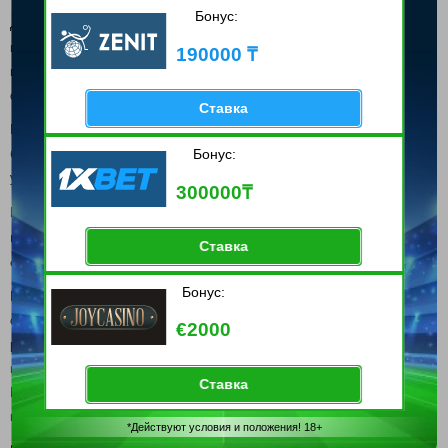
Бонус:
Далее вы можете увидеть еще одну регистрационную форму с
пустыми полями, на этот раз куда более внушительную. Здесь вам
190000 ₸
нужно указать паспортные и контактные данные, а затем выбрать
ответ на секретный вопрос.
Ставка
На данном этапе вы можете указать промокод Favbet для получения
Бонус:
бонуса в дальнейшем. Еще вам будет предложено согласиться на
участие в программе лояльности и получение новостей от БК.
300000₸
После ввода всех запрошенных букмекером данных на
вашем экране появится сообщение следующего
Ставка
содержания.
Бонус:
Вы можете пополнить баланс прямо сейчас или же пока
ознакомиться с веб-сайтом букмекера поближе. В любом случае
€2000
рано или поздно вам придется создать кошелек, с помощью которого
вы сможете пополнять счет и выводить деньги с сайта БК.
Ставка
Букмекерская контора допускает возможность создания сразу
нескольких кошельков.
*Действуют условия и положения! 18+