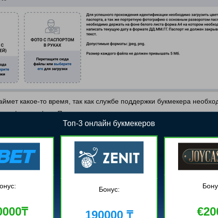
ймет какое-то время, так как службе поддержки букмекера необхо
вами фотографии. После получения положительного ответа о заве
Топ-3 онлайн букмекеров
БК
.
MostBet регистрация
 деньги с сайта Мостбет БК
онус:
Бону
Бонус:
с сайта букмекера можно использовать следующие инструмент
0000₸
€20
tro;
190000 ₸