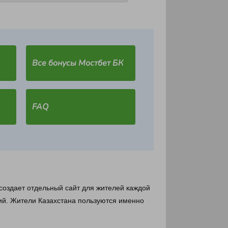
Все бонусы Мостбет БК
FAQ
 создает отдельный сайт для жителей каждой
ский. Жители Казахстана пользуются именно