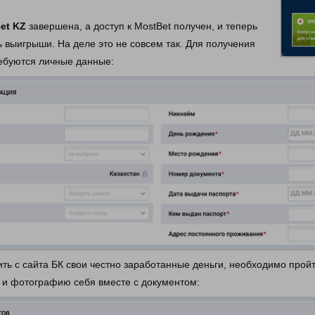
et KZ
завершена, а доступ к MostBet получен, и теперь
ь выигрыши. На деле это не совсем так. Для получения
ребуются личные данные:
ть с сайта БК свои честно заработанные деньги, необходимо прой
 и фотографию себя вместе с документом: