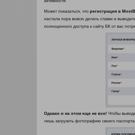
активности.
Может показаться, что
регистрация в MostB
настала пора вовсю делать ставки и выводит
полноценного доступа к сайту БК от вас пот
Однако и на этом еще не все!
Чтобы выводи
лишь загрузить фотографию своего паспорта