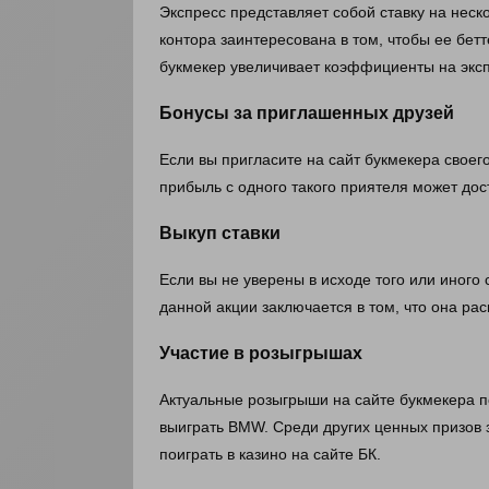
Экспресс представляет собой ставку на неск
контора заинтересована в том, чтобы ее бе
букмекер увеличивает коэффициенты на эксп
Бонусы за приглашенных друзей
Если вы пригласите на сайт букмекера своего
прибыль с одного такого приятеля может до
Выкуп ставки
Если вы не уверены в исходе того или иного
данной акции заключается в том, что она р
Участие в розыгрышах
Актуальные розыгрыши на сайте букмекера 
выиграть BMW. Среди других ценных призов 
поиграть в казино на сайте БК.