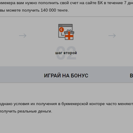
кмекера вам нужно пополнить свой счет на сайте БК в течение 7 
вы можете получить 140 000 тенге.
днако условия их получения в букмекерской конторе часто меняют
получить реальные деньги.