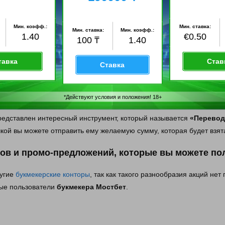
 Ripple.
Мин. коэфф.:
Мин. ставка:
Мин. ставка:
Мин. коэфф.:
1.40
€0.50
100 ₸
1.40
3 000 тенге, максимальная составляет 100 000 тенге. О сроках 
Однако можно смело предположить, что этот процесс занимает от н
тавка
Став
Ставка
й загруженности.
ирать тот же способ, который ранее использовался вами для попол
*Действуют условия и положения! 18+
решили его сменить, и процесс получения выигрыша не затянется 
едставлен интересный инструмент, который называется
«Перевод
кой вы можете отправить ему желаемую сумму, которая будет взята
сов и промо-предложений, которые вы можете по
ругие
букмекерские конторы
, так как такого разнообразия акций нет
ые пользователи
букмекера Мостбет
.