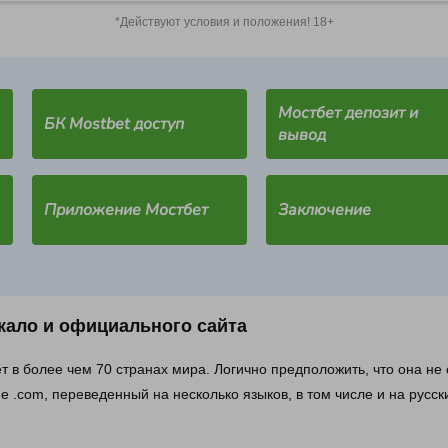
*Действуют условия и положения! 18+
Мостбет депозит и
БК Mostbet доступ
вывод
Приложение Мостбет
Заключение
ркало и официального сайта
т в более чем 70 странах мира. Логично предположить, что она не
оне .com, переведенный на несколько языков, в том числе и на рус