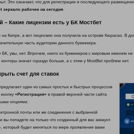
крыт. Это означает, что для регистрации и последующего размещени
t зеркало рабочее на сегодня
.
й – Какие лицензии есть у БК Мостбет
 на Кипре, а вот лицензию она получила на острове Кюрасао. В до
начительную часть аудитории данного букмекера.
у БК, увы, нет. Впрочем, никто из букмекеров с мировым именем не
конторы значат гораздо больше, а с этим у MostBet проблем нет.
крыть счет для ставок
предлагает один из самых простых и быстрых процессов
 кнопку
«Регистрация»
в правой верхней части сайта
ными опциями:
ектронной почты или же соединения с выбранной
 и вы попадете на только что созданный для вас аккаунт.
», который будет меняться по мере проявления вами