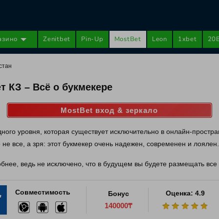
азино
Zenitbet
Pin-Up
MostBet
Leon
1xbet
20
стан
т КЗ – Всё о букмекере
MostBet вход & зеркало
ого уровня, котора
я существует исключительно в онлайн-простра
не все, а зря: этот букмекер очень надежен, современен и лоялен.
обнее, ведь не исключено, что в будущем вы будете размещать все 
Совместимость
Оценка:
4.9
Бонус
140000₸