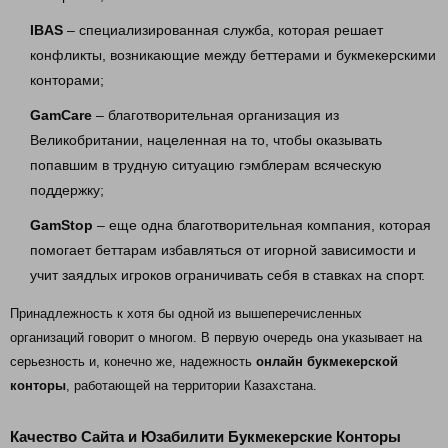
IBAS
– специализированная служба, которая решает
конфликты, возникающие между беттерами и букмекерскими
конторами;
GamCare
– благотворительная организация из
Великобритании, нацеленная на то, чтобы оказывать
попавшим в трудную ситуацию гэмблерам всяческую
поддержку;
GamStop
– еще одна благотворительная компания, которая
помогает беттарам избавляться от игорной зависимости и
учит заядлых игроков ограничивать себя в ставках на спорт.
Принадлежность к хотя бы одной из вышеперечисленных
организаций говорит о многом. В первую очередь она указывает на
серьезность и, конечно же, надежность
онлайн букмекерской
конторы
, работающей на территории Казахстана.
Качество Сайта и Юзабилити Букмекерские Конторы