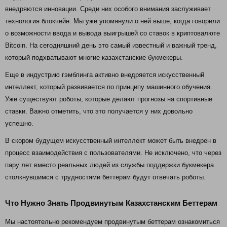
внедряются инновации. Среди них особого внимания заслуживает
технология блокчейн. Мы уже упомянули о ней выше, когда говорили
о возможности ввода и вывода выигрышей со ставок в криптовалюте
Bitcoin. На сегодняшний день это самый известный и важный тренд,
который подхватывают многие казахстанские букмекеры.
Еще в индустрию гэмблинга активно внедряется искусственный
интеллект, который развивается по принципу машинного обучения.
Уже существуют роботы, которые делают прогнозы на спортивные
ставки. Важно отметить, что это получается у них довольно
успешно.
В скором будущем искусственный интеллект может быть внедрен в
процесс взаимодействия с пользователями. Не исключено, что через
пару лет вместо реальных людей из службы поддержки букмекера
столкнувшимся с трудностями беттерам будут отвечать роботы.
Что Нужно Знать Продвинутым Казахстанским Беттерам
Мы настоятельно рекомендуем продвинутым беттерам ознакомиться