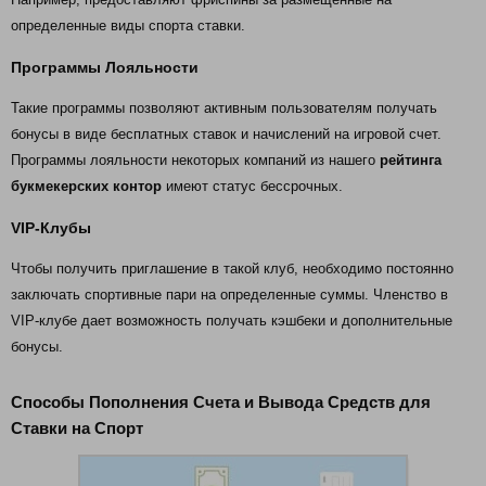
определенные виды спорта ставки.
Программы Лояльности
Такие программы позволяют активным пользователям получать
бонусы в виде бесплатных ставок и начислений на игровой счет.
Программы лояльности некоторых компаний из нашего
рейтинга
букмекерских контор
имеют статус бессрочных.
VIP-Клубы
Чтобы получить приглашение в такой клуб, необходимо постоянно
заключать спортивные пари на определенные суммы. Членство в
VIP-клубе дает возможность получать кэшбеки и дополнительные
бонусы.
Способы Пополнения Счета и Вывода Средств для
Ставки на Спорт