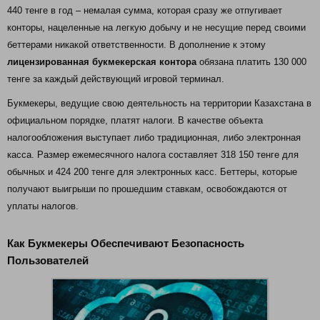
440 тенге в год – немалая сумма, которая сразу же отпугивает
конторы, нацеленные на легкую добычу и не несущие перед своими
беттерами никакой ответственности. В дополнение к этому
лицензированная букмекерская контора
обязана платить 130 000
тенге за каждый действующий игровой терминал.
Букмекеры, ведущие свою деятельность на территории Казахстана в
официальном порядке, платят налоги. В качестве объекта
налогообложения выступает либо традиционная, либо электронная
касса. Размер ежемесячного налога составляет 318 150 тенге для
обычных и 424 200 тенге для электронных касс. Беттеры, которые
получают выигрыши по прошедшим ставкам, освобождаются от
уплаты налогов.
Как Букмекеры Обеспечивают Безопасность
Пользователей