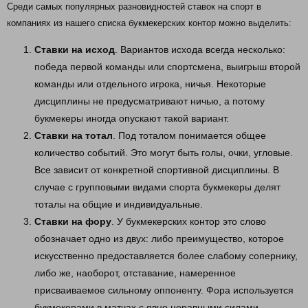
Среди самых популярных разновидностей ставок на спорт в
компаниях из нашего списка букмекерских контор можно выделить:
Ставки на исход
. Вариантов исхода всегда несколько:
победа первой команды или спортсмена, выигрыш второй
команды или отдельного игрока, ничья. Некоторые
дисциплины не предусматривают ничью, а потому
букмекеры иногда опускают такой вариант.
Ставки на тотал
. Под тоталом понимается общее
количество событий. Это могут быть голы, очки, угловые.
Все зависит от конкретной спортивной дисциплины. В
случае с групповыми видами спорта букмекеры делят
тоталы на общие и индивидуальные.
Ставки на фору
. У букмекерских контор это слово
обозначает одно из двух: либо преимущество, которое
искусственно предоставляется более слабому сопернику,
либо же, наоборот, отставание, намеренное
присваиваемое сильному оппоненту. Фора используется
букмекерами в матчах с явно неравными силами.