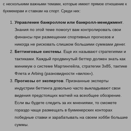
с несколькими важными темами, которые имеют прямое отношение к
букмекерам и ставкам на спорт. Среди них:
Управление банкроллом или банкролл-менеджмент
.
Знания по этой теме помогут вам контролировать свои
финансы при размещении спортивных прогнозов и
никогда не рисковать слишком большими суммами денег.
Беттинговые системы
. Еще их называют стратегиями и
тактиками. Каждый продвинутый беттер должен знать как
минимум о системе Мартингейла, стратегии 3х85, тактике
Флета и Arbing (разновидности «вилок»).
Прогнозы от экспертов
. Признанные эксперты
индустрии беттинга довольно часто выкладывают свои
видения предстоящих матчей на всеобщее обозрение.
Если вы будете следить за их мнениями, то сможете
гораздо чаще размещать в букмекерских конторах
победные ставки и зарабатывать на своем хобби большие
суммы.