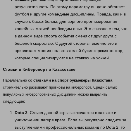
результативность. По этому параметру он даже обгоняет
футбол и другие командные дисциплины. Правда, как и в
случае с баскетболом, для верного прогнозирования
хоккейных матчей необходим опыт. Это связано с тем, что
в данном виде спорта события сменяют друг друга с
бешеной скоростью. С другой стороны, именно это и
привлекает многих пользователей букмекерских контор,
которые специализируются на ставках на хоккей.
Ставки в Киберспорт в Казахстане
Параллельно со
ставками на спорт букмекеры Казахстана
стремительно развивают прогнозы на киберспорт. Среди самых
популярных киберспортивных дисциплин можно выделить
следующие:
Dota 2
. Смысл данной игры заключается в захвате и
уничтожении лагеря врага. Если вы регулярно следите за
выступлениями профессиональных команд по Dota 2, то