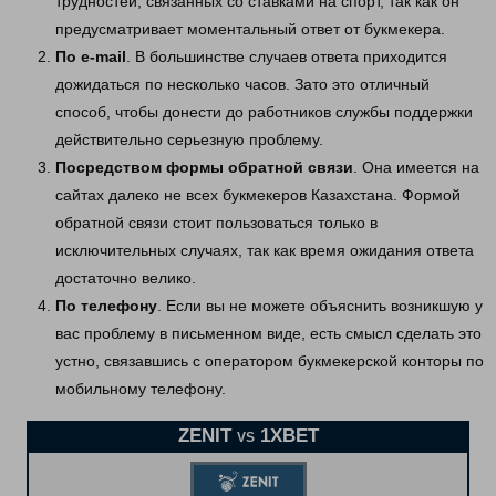
трудностей, связанных со ставками на спорт, так как он
предусматривает моментальный ответ от букмекера.
По e-mail
. В большинстве случаев ответа приходится
дожидаться по несколько часов. Зато это отличный
способ, чтобы донести до работников службы поддержки
действительно серьезную проблему.
Посредством формы обратной связи
. Она имеется на
сайтах далеко не всех букмекеров Казахстана. Формой
обратной связи стоит пользоваться только в
исключительных случаях, так как время ожидания ответа
достаточно велико.
По телефону
. Если вы не можете объяснить возникшую у
вас проблему в письменном виде, есть смысл сделать это
устно, связавшись с оператором букмекерской конторы по
мобильному телефону.
ZENIT
1XBET
VS