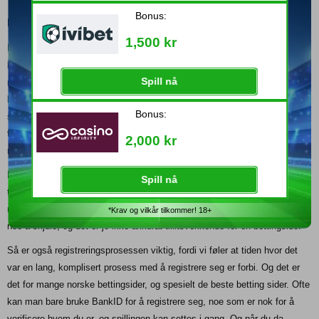
Bonus:
Norge Online Betting Siden og Inntrykkene de Gir
1,500 kr
Det er mange ting man tenker på før man registrerer seg på en slik side,
blant annet sporter og marked, men om det gir et dårlig førsteinntrykk når
Spill nå
man besøker det, så er det mer sannsynlig at man ikke liker det. Selv om
kanskje selve kvaliteten på det som blir tilbudt på siden kan være
Bonus:
skyhøy. Så et fint design med et tiltrekkende layout kan være avgjørende
for om folk velger å registrere seg eller ei, og det er noe vi kommer til å
2,000 kr
nevne.
Man vil også gjerne registrere seg på en side som har informasjon lett
Spill nå
tilgjengelig og at seksjoner med hjelp ikke er skjult unna under en haug
med knapper og sider. Om en side gjør det så føles det som om de har
*Krav og vilkår tilkommer! 18+
noe å skjule, og det er jo ikke akkurat tillitsvekkende for en bettingside.
Så er også registreringsprosessen viktig, fordi vi føler at tiden hvor det
var en lang, komplisert prosess med å registrere seg er forbi. Og det er
det for mange norske bettingsider, og spesielt de beste betting sider. Ofte
kan man bare bruke BankID for å registrere seg, noe som er nok for å
verifisere hvem du er, og spillingen kan settes i gang. Og når du da