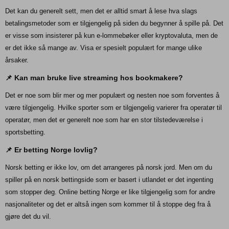
Det kan du generelt sett, men det er alltid smart å lese hva slags
betalingsmetoder som er tilgjengelig på siden du begynner å spille på. Det
er visse som insisterer på kun e-lommebøker eller kryptovaluta, men de
er det ikke så mange av. Visa er spesielt populært for mange ulike
årsaker.
📌 Kan man bruke live streaming hos bookmakere?
Det er noe som blir mer og mer populært og nesten noe som forventes å
være tilgjengelig. Hvilke sporter som er tilgjengelig varierer fra operatør til
operatør, men det er generelt noe som har en stor tilstedeværelse i
sportsbetting.
📌 Er betting Norge lovlig?
Norsk betting er ikke lov, om det arrangeres på norsk jord. Men om du
spiller på en norsk bettingside som er basert i utlandet er det ingenting
som stopper deg. Online betting Norge er like tilgjengelig som for andre
nasjonaliteter og det er altså ingen som kommer til å stoppe deg fra å
gjøre det du vil.