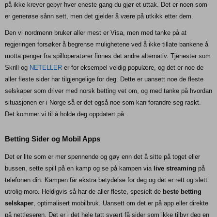
på ikke krever gebyr hver eneste gang du gjør et uttak. Det er noen som
er generøse sånn sett, men det gjelder å være på utkikk etter dem.
Den vi nordmenn bruker aller mest er Visa, men med tanke på at
regjeringen forsøker å begrense mulighetene ved å ikke tillate bankene å
motta penger fra spilloperatører finnes det andre alternativ. Tjenester som
Skrill og
NETELLER
er for eksempel veldig populære, og det er noe de
aller fleste sider har tilgjengelige for deg. Dette er uansett noe de fleste
selskaper som driver med norsk betting vet om, og med tanke på hvordan
situasjonen er i Norge så er det også noe som kan forandre seg raskt.
Det kommer vi til å holde deg oppdatert på.
Betting Sider og Mobil Apps
Det er lite som er mer spennende og gøy enn det å sitte på toget eller
bussen, sette spill på en kamp og se på kampen via
live streaming
på
telefonen din. Kampen får ekstra betydelse for deg og det er rett og slett
utrolig moro. Heldigvis så har de aller fleste, spesielt de
beste betting
selskaper
, optimalisert mobilbruk. Uansett om det er på app eller direkte
på nettleseren. Det er i det hele tatt svært få sider som ikke tilbyr deg en