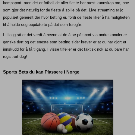
kampsport, men det er fotball de aller fleste har mest kunnskap om, noe
som gjør det naturlig for de fleste å spille på det. Live streaming er jo
populært generelt der hvor betting er, fordi de fleste liker å ha muligheten
til å holde seg oppdaterte på det som foregår.
I tillegg så er det verdt å nevne at de å se på sport via andre kanaler er
ganske dyrt og det eneste som betting sider krever er at du har gjort et
innskudd for å få tilgang. I visse tilfeller er det faktisk nok at du bare har
registrert deg!
Sports Bets du kan Plassere i Norge