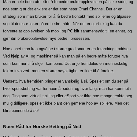
Man er hele tiden ute etter å forbedre brukeropplevelsen på slike sider, og
noe som gjør det enklere er det som heter Omni Channel. Det er en
strategi som man bruker for å få bedre kontakt med spillerne og tilpasse
seg til deres ønsker på en bedre måte. Når det er gjort riktig kan du
forvente at opplevelsen på mobil og PC blir sammensydd til en enhet, og
gjør din brukeropplevelse mye bedre i prosessen.
Noe annet man kan også se i større grad snart er en forandring i oddsen.
Ved hjelp av AI og maskiner så kan man på en bedre måte forutse hva
som kommer til å skje i kampene. Det er jo fremdeles en menneskelig
faktor involvert, men en større nøyaktighet er ikke til å forakte.
Uansett, hva fremtiden bringer er vanskelig å si. Spesielt om du ser på
hvor sportsbetting var for noen år siden, og hvor langt man har kommet i
dag. Ting som virtuell spilling eller eSport var ikke noe mange tenkte seg
mulig tidligere, spesielt ikke blant den gemene hop av spillere. Men det
blir spennende å se!
Noen Råd for Norske Betting på Nett