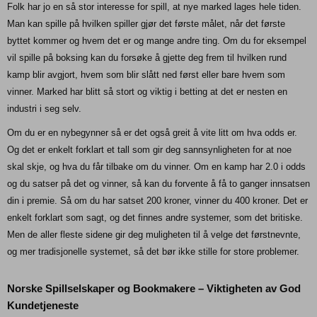
Folk har jo en så stor interesse for spill, at nye marked lages hele tiden.
Man kan spille på hvilken spiller gjør det første målet, når det første
byttet kommer og hvem det er og mange andre ting. Om du for eksempel
vil spille på boksing kan du forsøke å gjette deg frem til hvilken rund
kamp blir avgjort, hvem som blir slått ned først eller bare hvem som
vinner. Marked har blitt så stort og viktig i betting at det er nesten en
industri i seg selv.
Om du er en nybegynner så er det også greit å vite litt om hva odds er.
Og det er enkelt forklart et tall som gir deg sannsynligheten for at noe
skal skje, og hva du får tilbake om du vinner. Om en kamp har 2.0 i odds
og du satser på det og vinner, så kan du forvente å få to ganger innsatsen
din i premie. Så om du har satset 200 kroner, vinner du 400 kroner. Det er
enkelt forklart som sagt, og det finnes andre systemer, som det britiske.
Men de aller fleste sidene gir deg muligheten til å velge det førstnevnte,
og mer tradisjonelle systemet, så det bør ikke stille for store problemer.
Norske Spillselskaper og Bookmakere – Viktigheten av God
Kundetjeneste