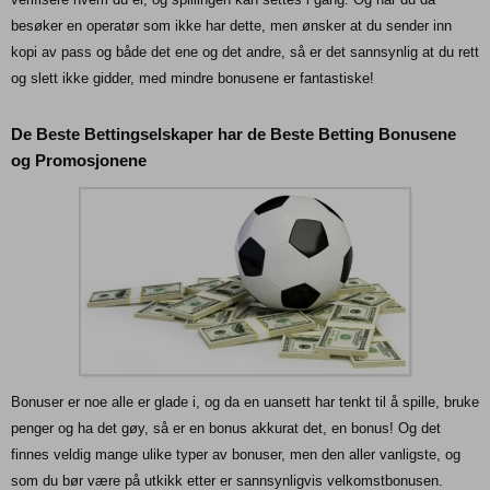
besøker en operatør som ikke har dette, men ønsker at du sender inn
kopi av pass og både det ene og det andre, så er det sannsynlig at du rett
og slett ikke gidder, med mindre bonusene er fantastiske!
De Beste Bettingselskaper har de Beste Betting Bonusene
og Promosjonene
Bonuser er noe alle er glade i, og da en uansett har tenkt til å spille, bruke
penger og ha det gøy, så er en bonus akkurat det, en bonus! Og det
finnes veldig mange ulike typer av bonuser, men den aller vanligste, og
som du bør være på utkikk etter er sannsynligvis velkomstbonusen.