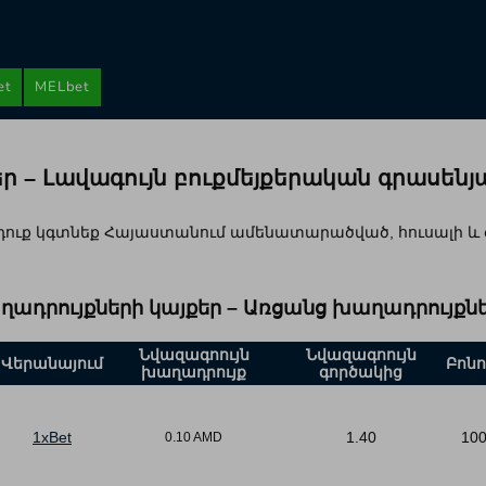
et
MELbet
 – Լավագույն բուքմեյքերական գրասենյ
եղ դուք կգտնեք Հայաստանում ամենատարածված, հուսալի 
ադրույքների կայքեր – Առցանց խաղադրույքներ
Նվազագոույն
Նվազագոույն
Վերանայում
Բոնո
խաղադրույք
գործակից
1xBet
1.40
10
0.10 AMD