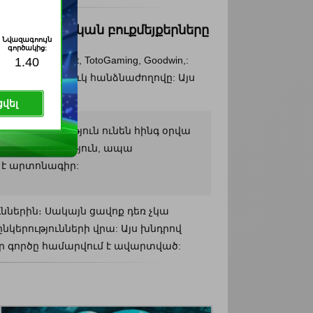
րծում հայկական բուքմեյքերները
Նվազագոույն
գործակից:
robet, Adjarabet, TotoGaming, Goodwin,:
1.40
վորման հատուկ հանձնաժողովը: Այս
վել
ւ հնարավորություն ունեն հինգ օրվա
է հետազոտություն, ապա
 է արտոնագիր:
ններին։ Սակայն ցավոք դեռ չկա
նկերությունների վրա: Այս խնդրով
 իր գործը համարվում է ավարտված: