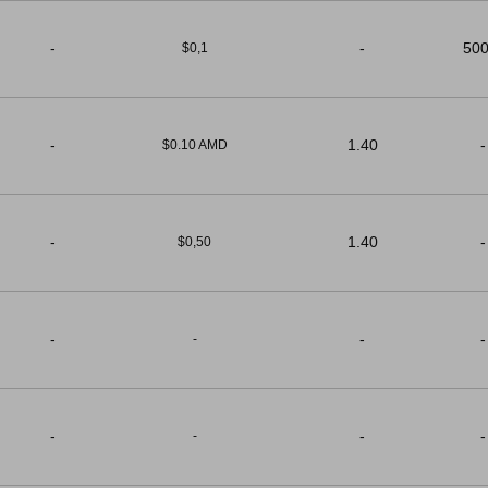
-
-
50
$0,1
-
1.40
-
$0.10 AMD
-
1.40
-
$0,50
-
-
-
-
-
-
-
-