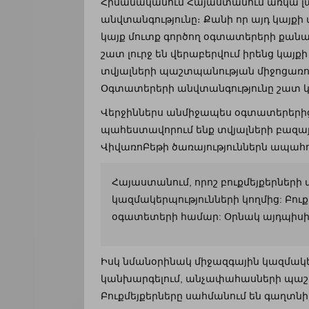
Հիմանականում Հայաստանում առկա լավ
անվտանգությունը։ Քանի որ այդ կայք
կայք մուտք գործող օգտատերերի քան
շատ լուրջ են վերաբերվում իրենց կայ
տվյալների պաշտպանության միջոցառում
Օգտատերերի անվտանգությունը շատ կա
Վերջիններս անմիջապես օգտատերերից
պահեստավորում ենք տվյալների բազայո
ՎիվառոԲեթի ծառայություններն ապահով
Հայաստանում, որոշ բուքմեյքերների
կազմակերպությունների կողմից: Բու
օգատետերի համար: Օրնակ այդպիսի
Իսկ նմանօրինակ միջազգային կազմակերպ
կանխարգելում, անչափահասների պաշտ
Բուքմեյքերները սահմանում են գաղտն