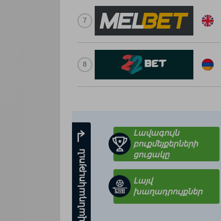
Լավագույն
բուքմեյքերների
Բովանդակություն
ցուցակը
Լայվ
խաղադրույքներ