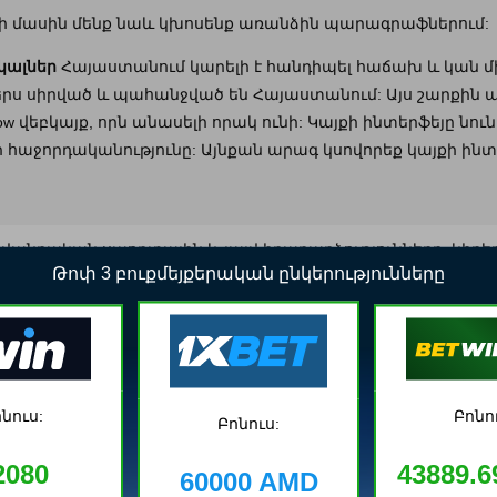
րի մասին մենք նաև կխոսենք առանձին պարագրաֆներում:
կալներ
Հայաստանում կարելի է հանդիպել հաճախ և կան մ
ններս սիրված և պահանջված են Հայաստանում: Այս շարքին 
ow վեբկայք, որն անասելի որակ ունի: Կայքի ինտերֆեյը նու
հաջորդականությունը: Այնքան արագ կսովորեք կայքի ինտե
 ավանդական սպորտային և լայվ իրադարձությունները, կիբ
Թոփ 3 բուքմեյքերական ընկերությունները
քմեյքերները ցուցադրում են տարատեսակ լայվ իրադարձությո
ն, սպորտային նաև քաղաքական իրադարձությունների վրա:
մարզական հեռարձակում և բազմաթիվ այլ հրաշալի առաջար
 հաշվին գումար լիցքավորեք տարբեր արտարժույթներով, ինչ
ասարկման որակն է: Որքան լավն է բուքմեյքերական ընկեր
նուս:
Բոնո
Բոնուս:
նս տրամադրում: Ստացե՛ք սպառիչ և օգտակար խորհրդատվ
կատվություն, տեղեկացե՛ք ամենավերջին նորությունների
2080
43889.
60000 AMD
կ: