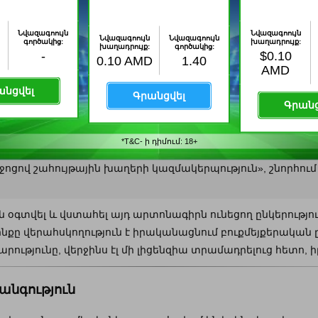
դրույքների կայքերը և ի՞նչ լիցենզիայով են գո
Նվազագոույն
Նվազագոույն
Նվազագոույն
Նվազագոույն
գործակից:
խաղադրույք:
խաղադրույք:
գործակից:
-
$0.10
0.10 AMD
1.40
ին բուքմեյքերական ընկերությունները
հետևյալներն են՝ Viva
AMD
ով զբաղվելու հատուկ արտոնագիր տրամադրում է լիցենզա
անցվել
Գրանցվել
նսդրության:
Գրանց
 լիցենզիա ստանալու ցանկություն ունեն, լիցենզիա ստանալո
*T&C- ի դիմում: 18+
մ
Հայաստանի ֆինանսների նախարարությունը
կատարում 
ոցով շահույթային խաղերի կազմակերպություն», շնորհում
գտվել և վստահել այդ արտոնագիրն ունեցող ընկերությու
ինքը վերահսկողություն է իրականացնում բուքմեյքերական ը
ությունը, վերջինս էլ մի լիցենզիա տրամադրելուց հետո,
անգություն