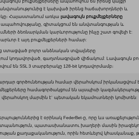
ագույն բուքմեյքերները ապահովում են իրենց կայքի
ի անվտանությունից է կախված իրենց հաճախորդների և
ակը։ Հայաստանում առկա
լավագույն բուքմեյքերները
քի ապահովությանը, գիտակցում են անվտանգության և
ների ձեռնարկման կարևորությունը ինչը շատ գովելի է:
րևոր է այդ բուքմեյքերների համար:
 ստացված բոլոր անձնական տվյալները
ւմ կոդավորված, գաղտնագրված վիճակում: Lավագույն բու
ում են SSL 3 տարբերակը 128-bit կոդավորմամբ։
 արդար գործունեության համար վերահսկում իրկանացվում
քմեյքերները համագործակցում են այսպիսի կազմակերպությո
 վերահսկող մարմին է` պետական եկամուտների կոմիտեն:
ություններից է օրինակ FederBet-ը, որը ևս առաքելությու
պանություն, պատասխանատու խաղերի մասին իրազեկութ
իության քաղաքականություն, որին հետևելով կհասկանաք, 