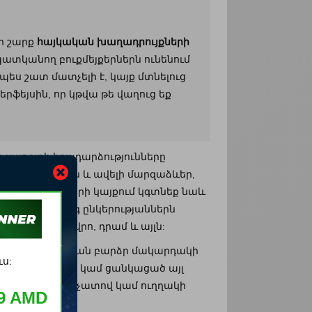
ի շարք
հայկական խաղադրույքների
պատկանող բուքմեյքերներն ունենում
նպես շատ մատչելի է, կայք մտնելուց
րֆեյսին, որ կթվա թե վաղուց եք
եր սպորտի իրադարձությունները
ւններ, հիթսուն և ավելի մարզաձևեր,
 Բումքյքերների կայքում կգտնեք նաև
կներ: Բեթթինգ ընկերությաններն
պես օրինակ եվրո, դրամ և այլն:
ությունն, այնքան բարձր մակարդակի
ւս:
ություն տանից կամ ցանկացած այլ
 մասին օնլայն չատով կամ ուղղակի
69 AMD