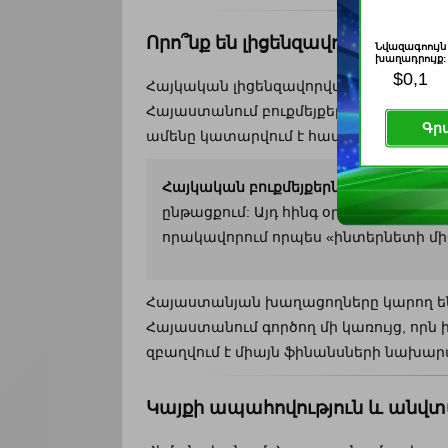
Որո՞նք են լիցենզավորված խաղա
Նվազագոույն
խաղադրույք:
$0,1
Հայկական լիցենզավորված
ինտերնետայ
Հայաստանում բուքմեյքերական բիզնես
Գր
ամենը կատարվում է համաձայն ՀՀ օրե
Հայկական բուքմեյքերներ
, որոնք որ
ընթացքում: Այդ հինգ օրվա ընթացքու
որակավորում որպես «ինտերնետի միջ
Հայաստանյան խաղացողները կարող են օ
Հայաստանում գործող մի կառույց, որն 
զբաղվում է միայն ֆինանսների նախարար
Կայքի ապահովություն և անվտ