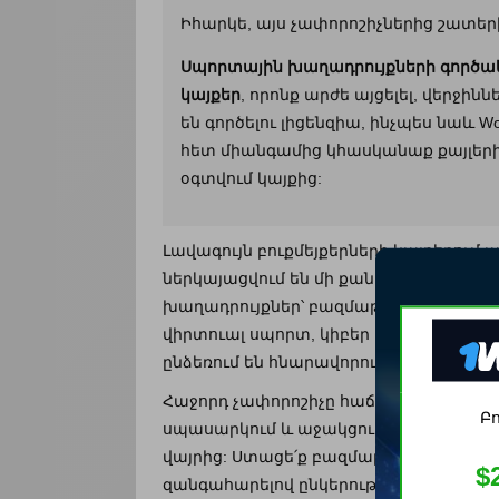
Իհարկե, այս չափորոշիչներից շատե
Սպորտային խաղադրույքների գործա
կայքեր
, որոնք արժե այցելել, վերջի
են գործելու լիցենզիա, ինչպես նաև W
հետ միանգամից կհասկանաք քայլերի 
օգտվում կայքից:
Լավագույն բուքմեյքերների կայքերում
ներկայացվում են մի քանի լեզվով: Բու
խաղադրույքներ՝ բազմաթիվ ժամանցայի
վիրտուալ սպորտ, կիբեր սպորտ, լայվ 
ընձեռում են հնարավորություն, որ ձեր
Հաջորդ չափորոշիչը հաճախորդների սպ
Բո
սպասարկում և աջակցություն է վերջի
վայրից: Ստացե՛ք բազմաբովանդակ տեղե
$
զանգահարելով ընկերության գրասենյա