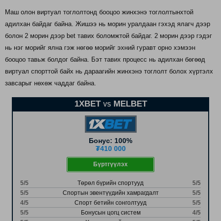
Маш олон виртуал тоглолтонд бооцоо жинхэнэ тоглолтынхтой
адилхан байдаг байна. Жишээ нь морин уралдаан гэхэд ялагч дээр
болон 2 морин дээр bet тавих боломжтой байдаг. 2 морин дээр гэдэг
нь нэг морийг ялна гэж нөгөө морийг эхний гуравт орно хэмээн
бооцоо тавьж болдог байна. Бэт тавих процесс нь адилхан бөгөөд
виртуал спорттой байх нь дараагийн жинхэнэ тоглолт болох хүртэлх
завсарыг нөхөж чаддаг байна.
1XBET
MELBET
VS
Бонус: 100%
₮410 000
Бүртгүүлэх
5/5
Төрөл бүрийн спортууд
5/5
5/5
Спортын эвентүүдийн хамрагдалт
5/5
4/5
Спорт бетийн сонголтууд
5/5
5/5
Бонусын цогц систем
4/5