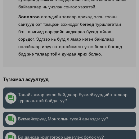
байгаагаар нь үнэлэн сонгох хэрэгтэй.
Зөвөлгөө
өгөгчдийн талаар ярихад олон тооны
сайтууд бэт тэмцээн зохиодог бөгөөд туршлагатай
бэт тавигчид өөрсдийн чадвараа бусадтайгаа
сорьдог. Эдгээр нь бүгд л ямар нэгэн байдлаар
онлайнаар илүү энтертайнмент үзэж болох бөгөөд
бид энэ талаар тойм дундаа ярих болно.
Түгээмэл асуултууд
Танайх ямар нэгэн байдлаар букмейкүүрдийн талаар
question_answer
туршлагатай байдаг уу?
question_answer
Бүкмейкерүүд Монголын тухай авч үздэг үү?
question_answer
Би дансаа криптогоор цэнэглэж болох уу?