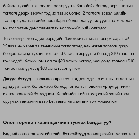
байвал тухайн тоглогч дээрх зөрүү нь бага байх бөгөөд эсрэг талын
тоглогч дээрх зөрүүг тэд их тавих болно. 2 тоглогч эсвэл багийн
талаар судалгаа хийж арга барил болон давуу талуудыг олж мэдэх
нь тоглолтын дүнг таамаглах боломжийг бий болгодог.
Тоглогчид ч мөн адил өөрсдийн боломжит ашигаа тооцох хэрэгтэй.
Жишээ нь хэрэв та теннисийн тоглолтонд аль нэгэн тоглогч дээр
бооцоо тавиад тухайн тоглогч 3.0 гэсэн зөрүүтэй бөгөөд $10 тавьлаа
гэж бодоё. Хожих юм бол та $20 хожих бөгөөд бооцоонд тавьсан $10-
тойгоо нийлүүлээд $30 авна гэсэн үг юм.
Дагуул бэтүүд
– заримдаа проп бэт гэгддэг эдгээр бэт нь тоглолтын
дундуур тавих боломжтой бөгөөд тоглолтын эцсийн үр дүнд тийм ч
их нөлөөлөхгүй бэтүүд юм. Хөлбөмбөшгийн тэмцээний эхний гоол
оруулах тамирчин дээр bet тавих нь хамгийн том жишээ юм.
Олон төрлийн харилцагчийн туслах байдаг уу?
Бидний сонгосон хамгийн сайн
бэт сайтууд
харилцагчийн туслах тал