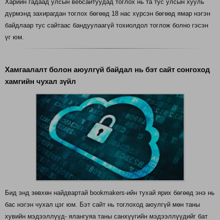
Харийн гадаад улсын вебсайтуудад тоглох нь та тус улсын хууль
дүрмэнд захирагдан тоглох бөгөөд 18 нас хүрсэн бөгөөд ямар нэгэн
байдлаар тус сайтаас бандуулаагүй тохиолдол тоглож болно гэсэн
үг юм.
Хамгаалалт болон аюулгүй байдал нь бэт сайт сонгоход
хамгийн чухал зүйл
Бид энд зөвхөн найдвартай bookmakers-ийн тухай ярих бөгөөд энэ нь
бас нэгэн чухал цэг юм. Бэт сайт нь тоглоход аюулгүй мөн таны
хувийн мэдээллүүд- ялангуяа таны санхүүгийн мэдээллүүдийг бат