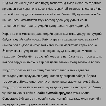
Бид өмнөх хэсэг дээр апп шууд тоглолтонд ямар чухал вэ гэдэгийг
ярилцсан бол харин энэ хэсэгт бид мөрийтэй тоглоомны салшгүй нэг
хэсэг болох шууд тоглолтын тухай ярих болно. Шууд тоглолтын бэт
нь бас нэгэн амжилттай түүх бөгөөд одоо үед үүнийг сайн
төлөвлөөгүй сайт шилдгүүдийн дунд яасан ч орж чадахгүй.
Хэрэв та энэ маркетед аль хэдийн орсон бол ямар давуу талуудтай
байдаг гэдгийг сайн мэдэх байх. Хэрэв та хараахан орж амжаагүй
байгаа бол эндээс л илүү том хэмжээний маркетийг харах болно.
Энэхүү маркетүүд тоглолтын явцаас шууд хамаардаг. Жишээ нь
гэхэд хөл бөмбөгийн тэмцээний үеэр аль нэг бага нь эрт гоол алдах
юм бол зөрүү нь ихсэх ч тэр баг цааш ялахын тулд тоглох л болно.
Шууд тоглолтын бэт нь танд буй спорт аналистын чадварыг
шалгадаг учир хүмүүсийн дунд нэлээн дэлгэрсэн байдаг. Зарим
томоохон сайтууд өгдөг өөр нэгэн потенциал давуу талууд байдаг.
Шууд тоглолтын бэттэй хамт шууд дамжуулалт хамт яригдах бөгөөд
үүнийг та ихэнх сайн
онлайн букмейкерүүдээс
үзэж болно.
Сонсогдож буй шигээ та өөрийн хэрэглэгчийн хаягаар олон төрлийн
шууд дамжуулалтуудыг үзэж болно гэсэн үг.