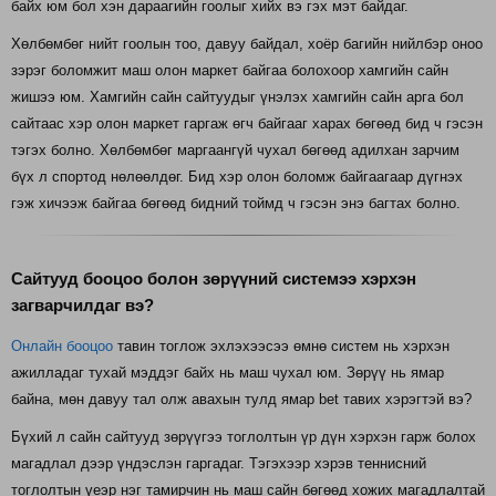
байх юм бол хэн дараагийн гоолыг хийх вэ гэх мэт байдаг.
Хөлбөмбөг нийт гоолын тоо, давуу байдал, хоёр багийн нийлбэр оноо
зэрэг боломжит маш олон маркет байгаа болохоор хамгийн сайн
жишээ юм. Хамгийн сайн сайтуудыг үнэлэх хамгийн сайн арга бол
сайтаас хэр олон маркет гаргаж өгч байгааг харах бөгөөд бид ч гэсэн
тэгэх болно. Хөлбөмбөг маргаангүй чухал бөгөөд адилхан зарчим
бүх л спортод нөлөөлдөг. Бид хэр олон боломж байгаагаар дүгнэх
гэж хичээж байгаа бөгөөд бидний тоймд ч гэсэн энэ багтах болно.
Сайтууд бооцоо болон зөрүүний системээ хэрхэн
загварчилдаг вэ?
Онлайн бооцоо
тавин тоглож эхлэхээсээ өмнө систем нь хэрхэн
ажилладаг тухай мэддэг байх нь маш чухал юм. Зөрүү нь ямар
байна, мөн давуу тал олж авахын тулд ямар bet тавих хэрэгтэй вэ?
Бүхий л сайн сайтууд зөрүүгээ тоглолтын үр дүн хэрхэн гарж болох
магадлал дээр үндэслэн гаргадаг. Тэгэхээр хэрэв теннисний
тоглолтын үеэр нэг тамирчин нь маш сайн бөгөөд хожих магадлалтай