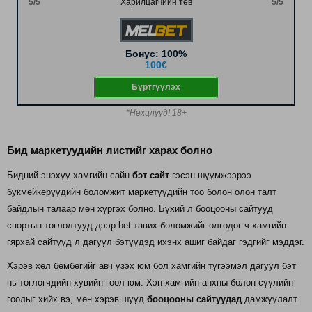
5/5
Харилцагчийн төв
5/5
Бонус: 100%
100€
Бүртгүүлэх
*Нөхцлүүд! 18+
Бид маркетуудийн листийг харах болно
Бидний энэхүү хамгийн сайн
бэт сайт
гэсэн шүүмжээрээ
букмейкерүүдийн боломжит маркетүүдийн тоо болон олон талт
байдлын талаар мөн хүргэх болно. Бүхий л бооцооны сайтууд
спортын тоглолтууд дээр bet тавих боломжийг олгодог ч хамгийн
гярхай сайтууд л дагуул бэтүүдэд ихэнх ашиг байдаг гэдгийг мэддэг.
Хэрэв хөл бөмбөгийг авч үзэх юм бол хамгийн түгээмэл дагуул бэт
нь тоглогчдийн хувийн гоол юм. Хэн хамгийн анхны болон сүүлийн
гоолыг хийх вэ, мөн хэрэв шууд
бооцооны сайтуудад
дамжуулалт