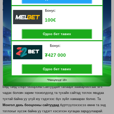
Бидэнд хурдан бас тухтайгаар bet тавихад туслах Сайтын
чанар болон Хэрэглэгчийн интерфэйс
Бонус:
100€
Одоо бет тавих
Бонус:
₮427 000
Одоо бет тавих
*Нөхцлүүд! 18+
Бид танд спорт бооцооны сайтуудын талаарх зааварчилгааг өгч
чадах боловч зарим тохиолдолд та тухайн сайтад тоглох явцдаа
тухтай байна уу үгүй юу гэдэгээс бүх зүйл хамаарах болно. Та
Монгол дахь бооцооны сайтуудад
бүртгүүлэхээсээ өмнө та энд
тоглохыг хүсэж байна уу гэдэгт хэсэгхэн хугацаа зарцуулаарай.