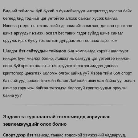
Бидний тоймлож буй бүхий л букмейкерүүд интернэтэд үүссэн байх
бөгөөд бид тэднийг цаг үетэйгээ алхаж байхыг хүсэж байгаа.
Инновац гэдэг нь технологийн дэвшилийг ашиглах, дансаа цэнэглэх
шинэ аргуудыг нэмэх, эсвэл bet тавих гэдэг зүйлд шинэ санааг
оруулж ирэх буюу тоглолтын дундаас мөнгөө авах зэрэг юм.
Шилдэг
бэт сайтуудын тоймдоо
бид компаниуд хэрхэн шалгуурт
нийцэж буйг үнэлэх болно. Жишээ нь сайтууд цаг үетэйгээ нийлэн
өсөж буй крипто валютыг нэвтрүүлж хэрэглэгчиддээ дансаа
криптогоор цэнэглэх боломж олгож байна уу? Хэрэв тийм бол спорт
бэт сайтууд зөвхөн Биткойн болон Лайткойн ашиглаж байна уу, эсвэл
шинээр гарч ирж байгаа түгээмэл болоогүй криптонуудыг оруулж
байна уу?
Эндээс та туршлагатай тоглогчидод зориулсан
зөвлөмжүүдийг олох болно
Спорт дээр бэт
тавихад танаас тодорхой хэмжээний чадварууд,