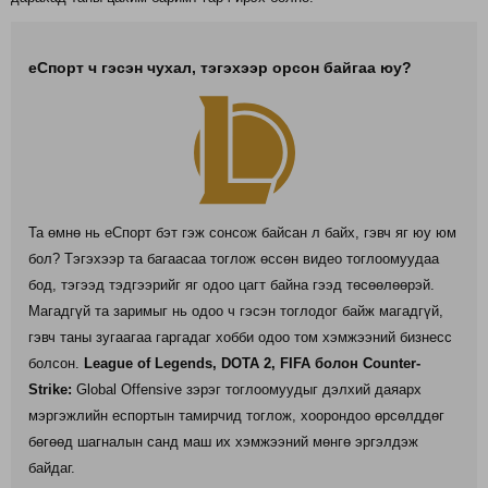
еСпорт ч гэсэн чухал, тэгэхээр орсон байгаа юу?
Та өмнө нь еСпорт бэт гэж сонсож байсан л байх, гэвч яг юу юм
бол? Тэгэхээр та багаасаа тоглож өссөн видео тоглоомуудаа
бод, тэгээд тэдгээрийг яг одоо цагт байна гээд төсөөлөөрэй.
Магадгүй та заримыг нь одоо ч гэсэн тоглодог байж магадгүй,
гэвч таны зугаагаа гаргадаг хобби одоо том хэмжээний бизнесс
болсон.
League of Legends, DOTA 2, FIFA болон Counter-
Strike:
Global Offensive зэрэг тоглоомуудыг дэлхий даяарх
мэргэжлийн еспортын тамирчид тоглож, хоорондоо өрсөлддөг
бөгөөд шагналын санд маш их хэмжээний мөнгө эргэлдэж
байдаг.