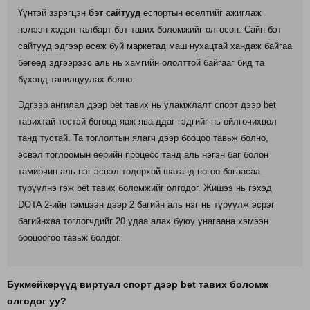
Үүнтэй зэрэгцэн
бэт сайтууд
еспортын өсөлтийг ажиглаж
нэлээн хэдэн талбарт бэт тавих боломжийг олгосон. Сайн бэт
сайтууд эдгээр өсөж буй маркетад маш нухацтай хандаж байгаа
бөгөөд эдгээрээс аль нь хамгийн ололттой байгааг бид та
бүхэнд танилцуулах болно.
Эдгээр ангилал дээр bet тавих нь уламжлалт спорт дээр bet
тавихтай төстэй бөгөөд яаж явагддаг гэдгийг нь ойлгочихвол
танд тустай. Та тоглолтын ялагч дээр бооцоо тавьж болно,
эсвэл тоглоомын өөрийн процесс танд аль нэгэн баг болон
тамирчин аль нэг эсвэл тодорхой шатанд нөгөө багаасаа
түрүүлнэ гэж bet тавих боломжийг олгодог. Жишээ нь гэхэд
DOTA 2-ийн тэмцээн дээр 2 багийн аль нэг нь түрүүлж эсрэг
багийнхаа тоглогчдийг 20 удаа алах буюу унагаана хэмээн
бооцоогоо тавьж болдог.
Букмейкерүүд виртуал спорт дээр bet тавих боломж
олгодог уу?