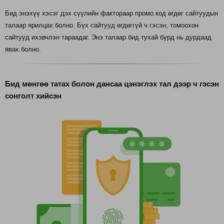
Бид энэхүү хэсэг дэх сүүлийн фактораар промо код өгдөг сайтуудын
талаар ярилцах болно. Бүх сайтууд өгдөггүй ч гэсэн, томоохон
сайтууд ихэвчлэн тараадаг. Энэ талаар бид тухай бүрд нь дурдаад
явах болно.
Бид мөнгөө татах болон дансаа цэнэглэх тал дээр ч гэсэн
сонголт хийсэн