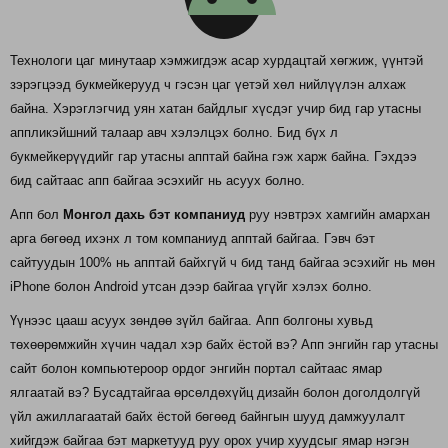
Технологи цаг минутаар хэмжигдэж асар хурдацтай хөгжиж, үүнтэй
зэрэгцээд букмейкерууд ч гэсэн цаг үетэй хөл нийлүүлэн алхаж
байна. Хэрэглэгчид уян хатан байдлыг хүсдэг учир бид гар утасны
аппликэйшний талаар авч хэлэлцэх болно. Бид бүх л
букмейкерүүдийг гар утасны апптай байна гэж харж байна. Гэхдээ
бид сайтаас апп байгаа эсэхийг нь асуух болно.
Апп бол
Монгол дахь бэт компаниуд
руу нэвтрэх хамгийн амархан
арга бөгөөд ихэнх л том компаниуд апптай байгаа. Гэвч бэт
сайтуудын 100% нь апптай байхгүй ч бид танд байгаа эсэхийг нь мөн
iPhone болон Android утсан дээр байгаа үгүйг хэлэх болно.
Үүнээс цааш асуух зөндөө зүйл байгаа. Апп болгоны хувьд
төхөөрөмжийн хүчин чадал хэр байх ёстой вэ? Апп энгийн гар утасны
сайт болон компьютероор ордог энгийн портал сайтаас ямар
ялгаатай вэ? Бусадтайгаа өрсөлдөхүйц дизайн болон доголдолгүй
үйл ажиллагаатай байх ёстой бөгөөд байнгын шууд дамжуулалт
хийгдэж байгаа бэт маркетууд руу орох учир хуудсыг ямар нэгэн