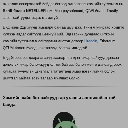
ажиллах сонирхолтой байдаг бөгөөд эдгээрээс хамгийн түгээмэл нь
Skrill болон NETELLER
юм. Мөн paysafecard, QIWI болон Trustly
зэрэг сайтуудыг харж магадгүй.
Бид чинь 21р зуунд амьдарч байгаа шүү дээ. Тийм ч учираас
крипто
хүлээн авдаг сайтууд цөөнгүй бий. Эдгээрийн дундаас биткойн
хамгийн түгээмэл ч сайтуудын листэн дотоор
Litecoin
, Ethereum,
QTUM болон бусад криптонууд багтаж магадгүй.
Бид Globusbet дээрх энэхүү зааварт танд яг ямар сайтууд дансаа
цэнэглэх ямар боломжууд олгож байгаа, болон мөнгө дансанд орох
хугацаа түүнчлэн цэнэглэлт таталтанд ямар нэгэн лимит болон
шимтгэл байгаа эсэх талаар ярилцах болно.
Хамгийн сайн бэт сайтууд гар утасны аппликэйшнтэй
байдаг
android