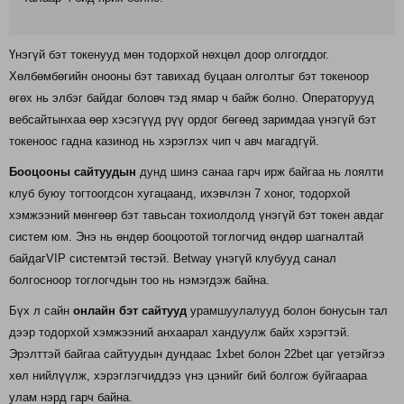
Үнэгүй бэт токенууд мөн тодорхой нөхцөл доор олгогддог.
Хөлбөмбөгийн онооны бэт тавихад буцаан олголтыг бэт токеноор
өгөх нь элбэг байдаг боловч тэд ямар ч байж болно. Операторууд
вебсайтынхаа өөр хэсэгүүд рүү ордог бөгөөд заримдаа үнэгүй бэт
токеноос гадна казинод нь хэрэглэх чип ч авч магадгүй.
Бооцооны сайтуудын
дунд шинэ санаа гарч ирж байгаа нь лоялти
клуб буюу тогтоогдсон хугацаанд, ихэвчлэн 7 хоног, тодорхой
хэмжээний мөнгөөр бэт тавьсан тохиолдолд үнэгүй бэт токен авдаг
систем юм. Энэ нь өндөр бооцоотой тоглогчид өндөр шагналтай
байдагVIP системтэй төстэй. Betway үнэгүй клубууд санал
болгосноор тоглогчдын тоо нь нэмэгдэж байна.
Бүх л сайн
онлайн бэт сайтууд
урамшуулалууд болон бонусын тал
дээр тодорхой хэмжээний анхаарал хандуулж байх хэрэгтэй.
Эрэлттэй байгаа сайтуудын дундаас 1xbet болон 22bet цаг үетэйгээ
хөл нийлүүлж, хэрэглэгчиддээ үнэ цэнийг бий болгож буйгаараа
улам нэрд гарч байна.