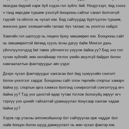
явахдаа бидний харж буй хэдэн гол зүйлс бий. Нэгдүгээрт, бид хэзээ
ч танд өөрсдөө туршиж үзээгүй бооцооны сайтыг санал болгохгүй
гэдгийг та ойлгох нь чухал юм. Бид сайтуудад бүртгүүлэн туршиж,
жинхэнэ данс эзэмшигчийн талаас бүх талаас нь үнэлгээ хийдэг.
Хамгийн гол шалгуур нь лиценз буюу зөвшөөрөл юм. Бооцооны сайт
нь зөвшөөрөлтэй бөгөөд хууль ёсны дагуу байж Монгол дахь
үйлчлүүлэгчдэд bet тавих үйлчилгээ үзүүлж байна уу? Бид энэ гол
хүчин зүйлийг, мөн онлайнаар тоглох үеийн аюулгүй байдал болон
хамгаалалтын факторуудыг авч үздэг.
Дээрх чухал факторуудыг хангасан бол бид хүмүүсийн сонголт
болон үнэлгээг хардаг. Бооцооны сайт олон төрлийн спортыг хамарч
байна уу, спортын арга хэмжээ болгонд сонирхолтой сонголтууд өгч
байна уу? Тэд үнэ цэнэтэй өдөр тутам тоглож болохуйц зөрүүг өгч
тэрхүү үнэ цэнийг гайхалтай урамшуулал бонусаар хангаж чадаж
байна уу?
Хэрэв гар утасны аппликэйшнээр бэт сайтруугаа орж чаддаг бол
лайв бооцоо болон шууд дамжуулалт нь мөн чухал фактор юм.