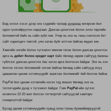
Бид эхлэл хэсэг дээр энэ сэдвийн талаар дурдаад өнгөрсөн бол
одоо гүнзгийрүүлэн харцгаая. Дансаа цэнэглэж болох олон төрлийн
боломжтой байх нь сайн зүйл юм. Учир нь энэ нь таны сонгосон бэт
сайт харилцагч төвтэй, уян хатан буйг илтгэж байгаа явдал юм.
Хамгийн энгийн болон түгээмэл мөнгөө татах болон дансаа цэнэглэх
арга нь
дебит болон кредит карт
байх бөгөөд зарим сайтууд банкны
гүйлгээг дансаа цэнэглэх бас нэгэн арга болгосон байдаг. Энэ нь хэн
болгон тоглох боломжийг олгож байгаа бөгөөд сайн сайтууд илүү
цаашилан цахим хэтэвчүүдийг ашиглах боломжийг бий болгож байна.
PayPal бол цахим хэтэвчийн нэгэн тод жишээ бөгөөд энэ нь
тоглогчдийн дунд ч түгээмэл байдаг. Гэвч
PayPal
-ийн зүгээс
ихэвчлэн 10 20 жил болсон тогтвортой сайтуудтай хамтарч
сонирхолтой байдаг.
Бусад цахим хэтэвчнүүдийн хувьд олон тооны букмейкеруудтэй