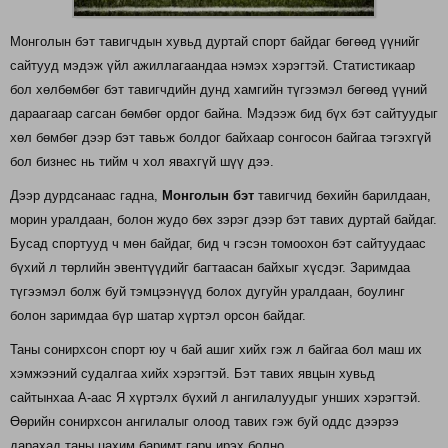
Монголын бэт тавигчдын хувьд дуртай спорт байдаг бөгөөд үүнийг
сайтууд мэдэж үйл ажиллагаандаа нэмэх хэрэгтэй. Статистикаар
бол хөлбөмбөг бэт тавигчдийн дунд хамгийн түгээмэл бөгөөд үүний
дараагаар сагсан бөмбөг ордог байна. Мэдээж бид бүх бэт сайтуудыг
хөл бөмбөг дээр бэт тавьж болдог байхаар сонгосон байгаа тэгэхгүй
бол бизнес нь тийм ч хол явахгүй шүү дээ.
Дээр дурдсанаас гадна,
Монголын бэт
тавигчид бөхийн барилдаан,
морин уралдаан, болон жудо бөх зэрэг дээр бэт тавих дуртай байдаг.
Бусад спортууд ч мөн байдаг, бид ч гэсэн томоохон бэт сайтуудаас
бүхий л төрлийн эвентүүдийг багтаасан байхыг хүсдэг. Заримдаа
түгээмэл болж буй тэмцээнүүд болох дугуйн уралдаан, боулинг
болон заримдаа бүр шатар хүртэл орсон байдаг.
Таны сонирхсон спорт юу ч бай ашиг хийх гэж л байгаа бол маш их
хэмжээний судалгаа хийх хэрэгтэй. Бэт тавих явцын хувьд
сайтынхаа А-аас Я хүртэлх бүхий л ангилалуудыг унших хэрэгтэй.
Өөрийн сонирхсон ангилалыг олоод тавих гэж буй оддс дээрээ
дарахад таны цахим баримт гарч ирэх болно.