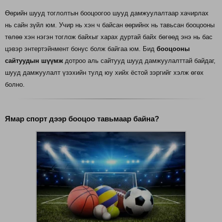
Өөрийн шууд тоглолтын бооцоогоо шууд дамжуулалтаар хачирлах
нь сайн зүйл юм. Учир нь хэн ч байсан өөрийнх нь тавьсан бооцооны
төлөө хэн нэгэн тоглож байхыг харах дуртай байх бөгөөд энэ нь бас
цэвэр энтертэйнмент бонус болж байгаа юм. Бид
бооцооны
сайтуудын шүүмж
дотроо аль сайтууд шууд дамжуулалттай байдаг,
шууд дамжуулалт үзэхийн тулд юу хийх ёстой зэргийг хэлж өгөх
болно.
Ямар спорт дээр бооцоо тавьмаар байна?