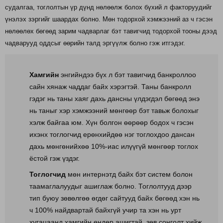
судалгаа, тоглолтын үр дүнд нөлөөлж болох бүхий л факторуудийг
үнэлэх зэргийг шаардах болно. Мөн тодорхой хэмжээний аз ч гэсэн
нөлөөлөх бөгөөд зарим чадварлаг бэт тавигчид тодорхой тооны дээд
чадварууд оддсыг өөрийн талд эргүүлж болно гэж итгэдэг.
Хамгийн
энгийндээ бүх л бэт тавигчид банкроллоо
сайн хянаж чаддаг байх хэрэгтэй. Таны банкролл
гэдэг нь таны хаяг дахь дансны үлдэгдэл бөгөөд энэ
нь таныг хэр хэмжээний мөнгөөр бэт тавьж болохыг
хэлж байгаа юм. Хүн болгон өөрөөр бодох ч гэсэн
ихэнх тоглогчид ерөнхийдөө нэг тоглохдоо дансан
дахь мөнгөнийхөө 10%-иас илүүгүй мөнгөөр тоглох
ёстой гэж үздэг.
Тоглогчид
мөн интернэтд байх бэт систем болон
таамаглалуудыг ашиглаж болно. Тоглолтууд дээр
тип буюу зөвөлгөө өгдөг сайтууд байх бөгөөд хэн нь
ч 100% найдвартай байхгүй учир та хэн нь урт
хугацаанд хамгийн өндөр ашигтай, зөв сонголт хийж