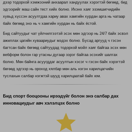
дээр тодорхой хэмжээний анхаарал хандуулах хэрэгтэй бөгөөд, бид
эдгээрийг маш сайн тест хийх болно. Ихэнх хаяг эзэмшигчидийн
хувьд хүссэн асуултдаа хариу авах хамгийн хурдан арга нь чатаар
байх бөгөөд энэ нь ч хамгийн хурдан нь байх ёстой.
Бид сайтуудыг чат үйлчилгээтэй эсэх мөн эдгээр нь 24/7 байх эсвэл
ажиллах цагийн хуваариудыг мэдэх болно. Бусад аргууд ч гэсэн
багтсан байх бөгөөд сайтуудад тодорхой мэйл хаяг байгаа эсэх мөн
вебформ болон гар утасны дугаар зэрэг байгаа эсэхийг шалгах
болно. Мөн байнга асуугддаг асуултын хэсэг ч гэсэн байх хэрэгтэй
бөгөөд эдгээр нь ороход хялбар мөн аль нэгэн харилцагчийн
туслахын салбар нэгжтэй шууд харилцаатай байх юм.
Бид спорт бооцооны ирээдүйг болон энэ салбар дах
инновациудыг авч хэлэлцэх болно
grade