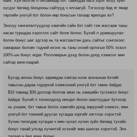
байх. Хүн болгон л онлайнаар бэт тавихдаа бага зэрэг илүү зүйл
хүсдэг бөгөөд бооцооны сайтууд ч ялгаагүй. Тэгэхээр бид яг ямар
төрлийн үнэгүй бэт болон өөр бонусын талаар ярилцах вэ?
Энэхүү хөнгөлөлтүүдээр хамгийн сайн бэт сайт гэж жагсааж таны
насан туршдаа хэрэглэх сайт болж болно. Бүхий л урамшуулал
болон бонус шиг эдгээр нь та жагсаалтан дахь сайтыг сонгохоос
хамараах боловч тэдний ихэнх нь таны эхний орлогын 50% эсвэл
100%-ын бонус өгдөг. Ролловерын дээд болон доод хэмжээг мөн
сайтар ажиглаарай.
Бусад анхны бонус заримдаа хаягаа нээж анхныхаа бэтийг
тавьсны дараа тодорхой хэмжээний үнэгүй бэт тавих байдаг.
$10 тавиад $30 доллар болгож авах нь хамшийн түгээмэл бонус
байдаг. Бүхий л тохиолдолд нөхцөл болон заалтуудыг бүтнээр
нь уншиж, бэт тавьж болох хамгийн доод зөрүүний хэмжээ, мөн
үнэгүй бэт токений дуусах хугацаа зэргийг нягтлах хэрэгтэй.
Хүчин төгөлдөр хугацаа ч мөн чухал хүчин зүйл бөгөөд тухайн
бонус танай улсад хүчинтэй эсэхийг мөн шалгах хэрэгтэй. Энэ
талаар ч бид ярих болно.