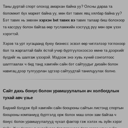
Таны дуртай спорт олоход амархан байна уу? Олсны дараа та
боломжит бүх маркет байна уу, мөн бэт тавих явц хялбар байна уу?
Бэт тавих нь зөвхөн
хэрхэн bet тавих вэ
тавих талаар биш болохоор
та кассруу болон байгаа өөр тусламжийн хэсгүүд рүү мөн орж үзэх
хэрэгтэй.
Хэрэв та урт хугацаанд буюу бизнесс эсвэл өөр чиглэлээр тоглохоор
бол та жаргалтай байх ёстой учир бүртгүүлэхээсээ өмнө та дээрхийг
бүгдийг нь шалгаж үзээрэй. Мэдээж энэ хувь хүний сонголтоос
шалтгаалах ч бид танд хамгийн сайн бэт сайтуудыг дизайн болон
навигац дээр тулгуурлан эдгээр сайтуудтай танилцуулах болно.
Сайт дахь бонус болон урамшуулалын ач холбогдлын
тухай авч үзье
Бидний бэлдэж буй хамгийн сайн бооцооны сайтын листэнд спортын
бооцооны компаниуд бүртгэлд орж болох маш олон зам байгаа ч
бонус болон урамшуулалууд чухал фактор гэж хэлэх нь зүйн хэрэг