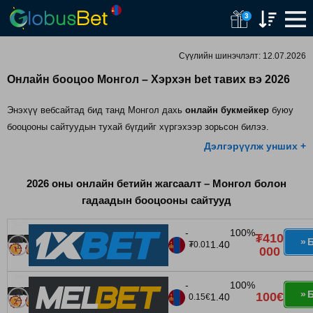
Skip
3
to
content
Сүүлийн шинэчлэлт:
12.07.2026
Онлайн бооцоо Монгол – Хэрхэн bet тавих вэ 2026
Энэхүү вебсайтад бид танд Монгол дахь
онлайн букмейкер
буюу
бооцооны сайтуудын тухай бүгдийг хүргэхээр зорьсон билээ.
Дэлгэрүүлж унших +
2026 оны онлайн бетийн жагсаалт – Монгол болон
гадаадын бооцооны сайтууд
-
100%
₮410
Б
1.40
₮0.01
000
-
100%
Б
100€
1.40
0.15€