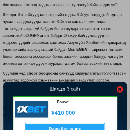
бөх хамгаалалтанд хадгалаж цааш нь түгээхгүй байж чадах уу?
Шилдэг бэт сайтууд олон төрлийн гадны байгууллагуудтай эдгээр
чухал шаардлагуудыг хангаж байхаар хамтарч ажилладаг.
Тоглогчдын аюулгүй байдал болон шударга тоглолтыг хянах
зорилготой eCOGRA агент байдаг. Энэхүү байгууллагууд нь
мэдээллүүдийг шифрлэж хадгалах Аюулгүйн Холбогчийн давхрагад
үнэлгээ хийх хариуцлагатай байдаг. Мөн
EGBA
– Европын Тоглоом
болон Бооцооны ассоциаци болох засгийн газарын байгууллага үйл
ажиллагааг хянаж дүрэм журамыг дагаж байгаа эсэхийг нягтладаг.
Сүүлийн үед
спорт бооцооны сайтууд
хариуцлагатай тоглогч гэсэн
асуултад тодорхой хэмжээний анхаарал хандуулах болсон.
GamStop, GamCare, болон BeGambleAware зэрэг байгууллагууд
Шилдэг 3 сайт
тусламж хэрэгтэй хүмүүсийг хамгаалж тэдэнд зөвлөгөө өгөхөөр
ажилладаг болсон. Спорт бооцооны сайтууд дээрхээс олон тооны
Бонус:
байгууллагуудтай хамтран ажиллах бөгөөд, энэ нь бидний авч үзэх
₮410 000
бас нэгэн үзүүлэлт юм.
Одоо бет тавих