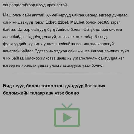
хоцрогдолгүйгээр шууд орох ёстой.
Маш олон сайн апптай букмейкерүүд байгаа бөгөөд эдгээр дундаас
сайн жишээнүүд гэвэл
1xbet
,
22bet
,
MELbet
болон bet365 зэрэг
байгаа. Эдгээр сайтууд бүгд Android болон iOS үйлдлийн систем
дээр байдаг. Тэд бүгд үнэгүй, хэрэглэхэд хялбар бөгөөд
функцуудийн хувьд ч үндсэн вебсайтаасаа ялгагдахаархгүй
чанартай байдаг. Эдгээр нь хэдхэн сайн жишээ бөгөөд ярилцах зүйл
ч их байгаа болохоор листээ цааш нь үргэлжлүүлж сайтуудаа нэг
нэгээр нь ярилцах үедээ улам лавшруулж үзэх болно.
Бид шууд болон тоглолтон дундуур бэт тавих
боломжийн талаар авч үзэх болно
live_tv