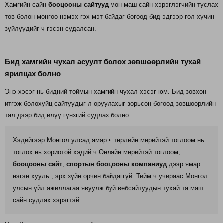
Хамгийн сайн
бооцооны сайтууд
мөн маш сайн хэрэглэгчийн туслах
төв болон мөнгөө нэмэх гэх мэт байдаг бөгөөд бид эдгээр гол хүчин
зүйлүүдийг ч гэсэн судалсан.
Бид хамгийн чухал асуулт болох зөвшөөрлийн тухай
ярилцах болно
Энэ хэсэг нь бидний тоймын хамгийн чухал хэсэг юм. Бид зөвхөн
итгэж болохуйц сайтуудыг л оруулахыг зорьсон бөгөөд зөвшөөрлийн
тал дээр бид илүү гүнзгий судлах болно.
Хэдийгээр Монгол улсад ямар ч төрлийн мөрийтэй тоглоом нь
тоглох нь хориотой хэдий ч Онлайн мөрийтэй тоглоом,
бооцооны сайт
,
спортын бооцооны компаниуд
дээр ямар
нэгэн хууль , эрх зүйн орчин байдаггүй. Тийм ч учираас Монгол
улсын үйл ажиллагаа явуулж буй вебсайтуудын тухай та маш
сайн судлах хэрэгтэй.