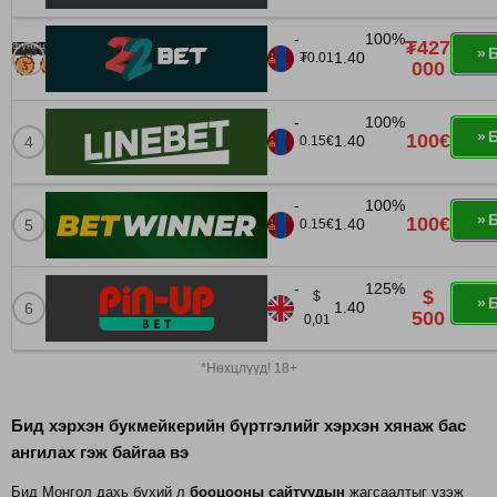
-
100%
₮427
Б
1.40
₮0.01
000
-
100%
Б
100€
1.40
0.15€
-
100%
Б
100€
1.40
0.15€
-
125%
$
$
Б
1.40
500
0,01
*Нөхцлүүд! 18+
Бид хэрхэн букмейкерийн бүртгэлийг хэрхэн хянаж бас
ангилах гэж байгаа вэ
Бид Монгол дахь бүхий л
бооцооны сайтуудын
жагсаалтыг үзэж