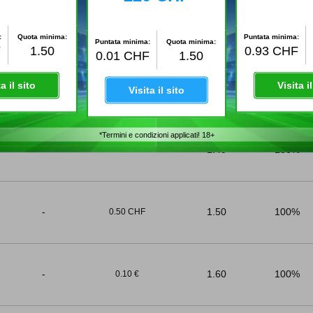
-
1.50
100%
0.20 CHF
:
Quota minima:
Puntata minima:
Puntata minima:
Quota minima:
F
1.50
0.93 CHF
0.01 CHF
1.50
a il sito
Visita i
-
1.50
100%
0.20 CHF
Visita il sito
*Termini e condizioni applicati! 18+
-
1.40
100%
0.50 CHF
-
1.50
100%
0.50 CHF
-
1.60
100%
0.10 €