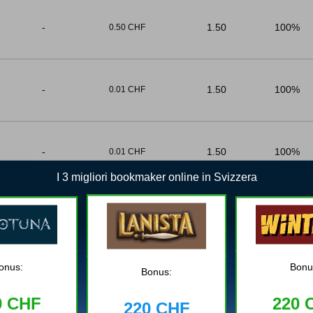
-
1.50
100%
0.50 CHF
-
1.50
100%
0.01 CHF
-
1.50
100%
0.01 CHF
I 3 migliori bookmaker online in Svizzera
-
1.50
100%
0.01 CHF
onus:
Bonu
Bonus:
-
1.50
25%
0.01 €
0 CHF
220 
220 CHF