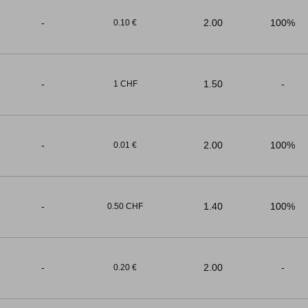
-
2.00
100%
0.10 €
-
1.50
-
1 CHF
-
2.00
100%
0.01 €
-
1.40
100%
0.50 CHF
-
2.00
-
0.20 €