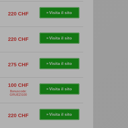
Visita il sito
220 CHF
Visita il sito
220 CHF
Visita il sito
275 CHF
100 CHF
Visita il sito
Bonuscode:
GRUEZI100
Visita il sito
220 CHF