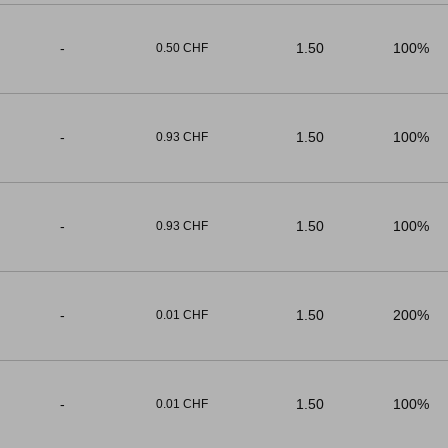
-
1.50
100%
0.50 CHF
-
1.50
100%
0.93 CHF
-
1.50
100%
0.93 CHF
-
1.50
200%
0.01 CHF
-
1.50
100%
0.01 CHF