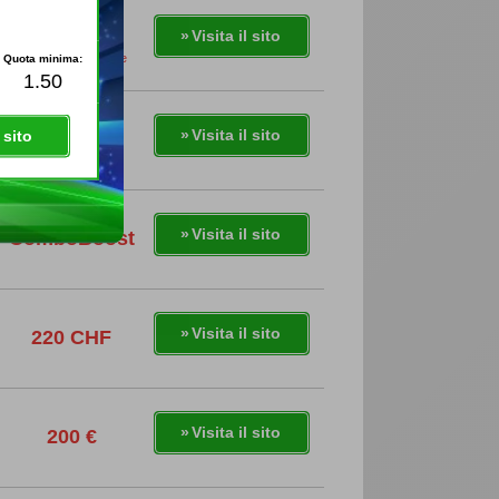
400 CHF
Visita il sito
+ 100 CHF in
scommesse gratuite
Quota minima:
1.50
Visita il sito
l sito
500 CHF
Visita il sito
ComboBoost
Visita il sito
220 CHF
Visita il sito
200 €