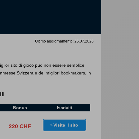
Ultimo aggiornamento:
25.07.2026
iglior sito di gioco può non essere semplice
ommesse Svizzera e dei migliori bookmakers, in
li
Bonus
Iscriviti
Visita il sito
220 CHF