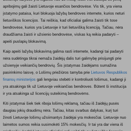
apribojimų gali žaisti Lietuvoje esančios bendrovėse. Vis tik, yra viena
įstatymo pataisa, kuri blokuoja lažybų bendroves internete, kurios neturi
lietuviškos licencijos. Tai reiškia, kad oficialiai galima žaisti tik tose
bendrovėse, kurios yra Lietuvoje ir turi lietuvišką licenciją. Tačiau, nėra
draudžiama žaisti ir užsienio bendrovėse, viskas ką reikia padaryti –
apeiti puslapių blokavimą.
Kaip apeiti lažybų blokavimą galima rasti internete, kadangi tai padaryti
nėra sudėtinga tikrai nemaža žaidėjų dalis turi galimybę prisijungti prie
užsienyje veikiančių bendrovių. Šis įstatymas žaidėjams sumažina
pasirinkimo laisvę, o Lošimų priežiūros tarnyba prie
Lietuvos Respublikos
finansų ministerijos
gali lengviau stebėti ir kontroliuoti lošimus, kadangi ji
yra atsakinga tik už Lietuvoje veikiančias bendroves. Būtent ši institucija
ir yra atsakinga už licencijų suteikimą bendrovėms.
Kiti įstatymai šiek tiek riboja lošimų reklamą, tačiau iš žaidėjų pusės
daugiau jokių draudimų nėra. Tačiau, kitas svarbus dalykas, kurį turi
žinoti Lietuvoje lošimų užsiimantys žaidėjai yra mokesčiai. Lietuvoje nuo
laimėtos sumos reikia susimokėti 15% mokesčių. Ir tai yra dar viena iš