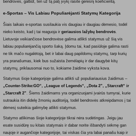
bendroves, galbūt, ten už tą patį įvykį rasite geresnį koeficientą.
e-Sportas – Vis Labiau Populiarėjanti Statymų Kategorija
Šiais laikais e-sportas susilaukia vis daugiau ir daugiau dėmesio, todėl
nieko keisto, kad į tai reaguoja ir
geriausios lažybų bendrovės
.
Lietuvoje veikiančiose bendrovėse galima atlikti statymus už šią vis
labiau populiarėjančią sporto šaką. Įdomu tai, kad pasiūloje galima rasti
ne tik mačo nugalėtoją, bet ir labai daug papildomų statymų, tarp kurių
yra pranašumas, kiek bus sužaista žemėlapių ir dar daugybė kitų
statymų, priklausomai nuo to, kokiame žaidime vyksta kova.
Statymus šioje kategorijoje galima atlikti už populiariausius žaidimus –
„Counter-Strike:GO“, „League of Legends“, „Dota 2”, „Starcraft“ ir
„Starcraft 2”
. Šiems žaidimams yra organizuojami įvairūs turnyrai, kurie
sutraukia itin didelę žmonių auditoriją, todėl bendrovės atkreipdamos į tai
dėmesį suteikia galimybę atlikti statymus.
Statymo atlikimas šioje kategorijoje tikrai nėra sudėtingas. Jeigu jau
esate susidūrę su kitais statymais ir dabar norite išbandyti sėkmę gan
naujoje ir augančioje kategorijoje, tai viskas čia yra labai panašu kaip ir