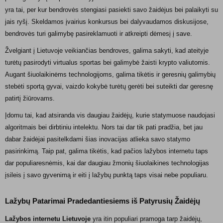
yra tai, per kur bendrovės stengiasi pasiekti savo žaidėjus bei palaikyti su
jais ryšį. Skeldamos įvairius konkursus bei dalyvaudamos diskusijose,
bendrovės turi galimybę pasireklamuoti ir atkreipti dėmesį į save.
Žvelgiant į Lietuvoje veikiančias bendroves, galima sakyti, kad ateityje
turėtų pasirodyti virtualus sportas bei galimybė žaisti krypto valiutomis.
Augant šiuolaikinėms technologijoms, galima tikėtis ir geresnių galimybių
stebėti sportą gyvai, vaizdo kokybė turėtų gerėti bei suteikti dar geresnę
patirtį žiūrovams.
Įdomu tai, kad atsiranda vis daugiau žaidėjų, kurie statymuose naudojasi
algoritmais bei dirbtiniu intelektu. Nors tai dar tik pati pradžia, bet jau
dabar žaidėjai pasitelkdami šias inovacijas atlieka savo statymo
pasirinkimą. Taip pat, galima tikėtis, kad pačios lažybos internetu taps
dar populiaresnėmis, kai dar daugiau žmonių šiuolaikines technologijas
įsileis į savo gyvenimą ir eiti į lažybų punktą taps visai nebe populiaru.
Lažybų Patarimai Pradedantiesiems iš Patyrusių Žaidėjų
Lažybos internetu Lietuvoje
yra itin populiari pramoga tarp žaidėjų,