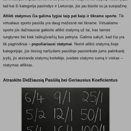
tad kai ši kategorija pasirodys ir Lietuvoje, jūs jau būsite su ja susipažinę.
Atlikti statymus čia galima lygiai taip pat kaip ir tikrame sporte
. Tik
virtualaus sporto pasiūla yra daug mažesnė nei tikrame. Virtualiame
sporte jūs dažniausiai galėsite atlikti statymą už tai, kas laimės
rungtynes bei kiek taškų/įvarčių bus pelnyta. Galima sakyti, kad čia yra
tik pagrindiniai –
populiariausi statymai
. Norint atlikti statymą šioje
kategorijoje, jūs tiesiog naršydami pasiūloje pasirenkate jums patinkantį
įvykį, jis atsiranda statymų kortelėje, įvedate statymo sumą ir viskas –
statymas atliktas.
Atraskite Didžiausią Pasiūlą bei Geriausius Koeficientus