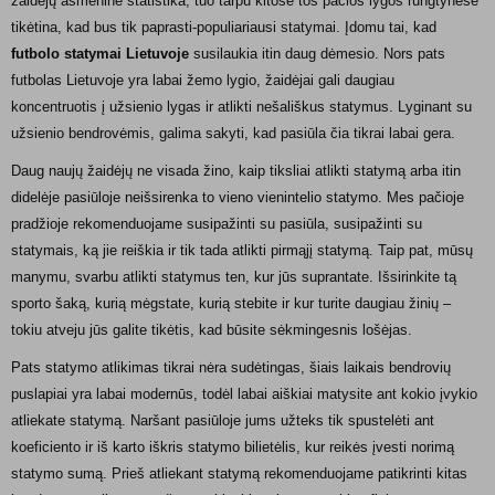
žaidėjų asmenine statistika, tuo tarpu kitose tos pačios lygos rungtynėse
tikėtina, kad bus tik paprasti-populiariausi statymai. Įdomu tai, kad
futbolo statymai Lietuvoje
susilaukia itin daug dėmesio. Nors pats
futbolas Lietuvoje yra labai žemo lygio, žaidėjai gali daugiau
koncentruotis į užsienio lygas ir atlikti nešališkus statymus. Lyginant su
užsienio bendrovėmis, galima sakyti, kad pasiūla čia tikrai labai gera.
Daug naujų žaidėjų ne visada žino, kaip tiksliai atlikti statymą arba itin
didelėje pasiūloje neišsirenka to vieno vienintelio statymo. Mes pačioje
pradžioje rekomenduojame susipažinti su pasiūla, susipažinti su
statymais, ką jie reiškia ir tik tada atlikti pirmąjį statymą. Taip pat, mūsų
manymu, svarbu atlikti statymus ten, kur jūs suprantate. Išsirinkite tą
sporto šaką, kurią mėgstate, kurią stebite ir kur turite daugiau žinių –
tokiu atveju jūs galite tikėtis, kad būsite sėkmingesnis lošėjas.
Pats statymo atlikimas tikrai nėra sudėtingas, šiais laikais bendrovių
puslapiai yra labai modernūs, todėl labai aiškiai matysite ant kokio įvykio
atliekate statymą. Naršant pasiūloje jums užteks tik spustelėti ant
koeficiento ir iš karto iškris statymo bilietėlis, kur reikės įvesti norimą
statymo sumą. Prieš atliekant statymą rekomenduojame patikrinti kitas