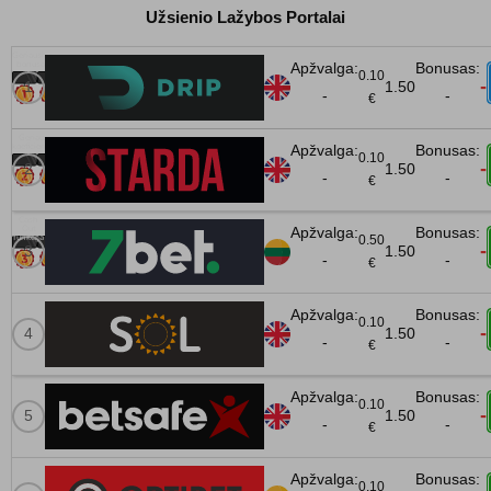
Užsienio Lažybos Portalai
0.10
-
1.50
-
-
€
0.10
-
1.50
-
-
€
0.50
-
1.50
-
-
€
0.10
-
1.50
-
-
€
0.10
-
1.50
-
-
€
0.10