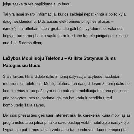
jeigu sąskaita yra papildoma šiuo būdu.
Tai yra labai svarbi informacija, kurios žaidėjai nepatikrinta ir po to kyla
daug nesklandumų. Didžiausias elektroninės piniginės pliusas –
išmokėjimai atliekami labai greitai. Jie gali būti įvykdomi net valandos
bėgyje, tuo tarpu į banko sąskaitą ar kreditinę kortelę pinigai gali keliauti
nuo 1 iki 5 darbo dienų.
Lažybos Mobiliuoju Telefonu – Atlikite Statymus Jums
Patogiausiu Būdu
Šiais laikais tikrai didelė dalis žmonių dalyvauja lažybose naudodami
mobiliuosius telefonus. Mobilų telefoną turi daug didesnė žmonių dalis nei
kompiuterius ir tuo pačiu yra daug patogiau mobiliuoju telefonu prisijungti
prie paskyros, nes tai padaryti galima bet kada ir nereikia turėti
kompiuterio šalia savęs.
Dėl šios priežasties
geriausi internetiniai bukmekeriai
kuria mobiliąsias
programėles arba pilnai pritaiko savo puslapį veikti mobiliojoje naršyklėje.
Lygiai taip pat ir mes labiau vertiname tas bendroves, kurios kreipia į tai