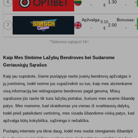
-
1.30
-
-
€
0.10
-
2.00
-
-
€
*Taikomos sąlygos! 18+
Kaip Mes Stebime Lažybų Bendroves bei Sudarome
Geriausiųjų Sąrašus
Kaip jau supratote, šiame puslapyje rasite įvairių bendrovių apžvalgas ir
jų įvertinimą, todėl norime jus supažindinti su tuo, kaip mes atsirenkame
visą informaciją bei reitinguojame bendroves pagal gerumą. Mūsų
sąrašuose jūs rasite tik tuos lažybų portalus, kuriuos mes esame išbandę
patys. Mes manome, kad skaidrumas yra vienas iš svarbiausių dalykų,
todėl prieš pateikdami vertinimą, mes visada išbandome viską patys, kad
apžvalga būtų kokybiška, sąžininga ir nešališka.
Puslapių internete yra tikrai daug, todėl mes nuolat stengiamės išbandyti