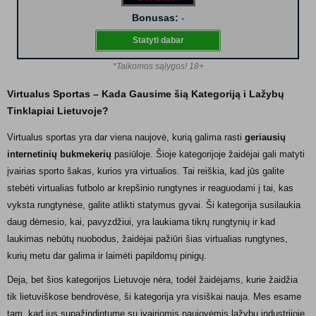
Bonusas:
-
Statyti dabar
*Taikomos sąlygos! 18+
Virtualus Sportas – Kada Gausime šią Kategoriją i Lažybų
Tinklapiai Lietuvoje?
Virtualus sportas yra dar viena naujovė, kurią galima rasti
geriausių
internetinių bukmekerių
pasiūloje. Šioje kategorijoje žaidėjai gali matyti
įvairias sporto šakas, kurios yra virtualios. Tai reiškia, kad jūs galite
stebėti virtualias futbolo ar krepšinio rungtynes ir reaguodami į tai, kas
vyksta rungtynėse, galite atlikti statymus gyvai. Ši kategorija susilaukia
daug dėmesio, kai, pavyzdžiui, yra laukiama tikrų rungtynių ir kad
laukimas nebūtų nuobodus, žaidėjai pažiūri šias virtualias rungtynes,
kurių metu dar galima ir laimėti papildomų pinigų.
Deja, bet šios kategorijos Lietuvoje nėra, todėl žaidėjams, kurie žaidžia
tik lietuviškose bendrovėse, ši kategorija yra visiškai nauja. Mes esame
tam, kad jus supažindintume su įvairiomis naujovėmis lažybų industrijoje,