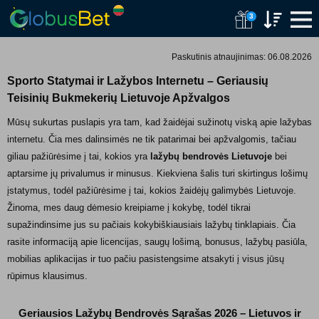
Skip
3
to
content
Paskutinis atnaujinimas:
06.08.2026
Sporto Statymai ir Lažybos Internetu – Geriausių
Teisinių Bukmekerių Lietuvoje Apžvalgos
Mūsų sukurtas puslapis yra tam, kad žaidėjai sužinotų viską apie lažybas
internetu. Čia mes dalinsimės ne tik patarimai bei apžvalgomis, tačiau
giliau pažiūrėsime į tai, kokios yra
lažybų bendrovės Lietuvoje
bei
aptarsime jų privalumus ir minusus. Kiekviena šalis turi skirtingus lošimų
įstatymus, todėl pažiūrėsime į tai, kokios žaidėjų galimybės Lietuvoje.
Žinoma, mes daug dėmesio kreipiame į kokybę, todėl tikrai
supažindinsime jus su pačiais kokybiškiausiais lažybų tinklapiais. Čia
rasite informaciją apie licencijas, saugų lošimą, bonusus, lažybų pasiūla,
mobilias aplikacijas ir tuo pačiu pasistengsime atsakyti į visus jūsų
rūpimus klausimus.
Geriausios Lažybų Bendrovės Sąrašas 2026 – Lietuvos ir