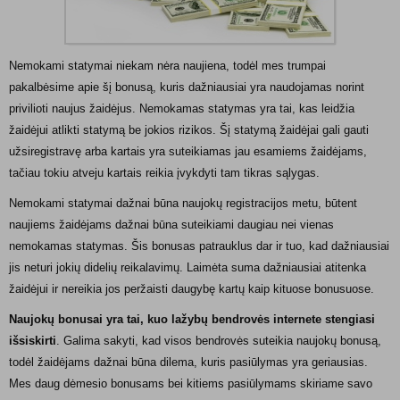
Nemokami statymai niekam nėra naujiena, todėl mes trumpai
pakalbėsime apie šį bonusą, kuris dažniausiai yra naudojamas norint
privilioti naujus žaidėjus. Nemokamas statymas yra tai, kas leidžia
žaidėjui atlikti statymą be jokios rizikos. Šį statymą žaidėjai gali gauti
užsiregistravę arba kartais yra suteikiamas jau esamiems žaidėjams,
tačiau tokiu atveju kartais reikia įvykdyti tam tikras sąlygas.
Nemokami statymai dažnai būna naujokų registracijos metu, būtent
naujiems žaidėjams dažnai būna suteikiami daugiau nei vienas
nemokamas statymas. Šis bonusas patrauklus dar ir tuo, kad dažniausiai
jis neturi jokių didelių reikalavimų. Laimėta suma dažniausiai atitenka
žaidėjui ir nereikia jos peržaisti daugybę kartų kaip kituose bonusuose.
Naujokų bonusai yra tai, kuo lažybų bendrovės internete stengiasi
išsiskirti
. Galima sakyti, kad visos bendrovės suteikia naujokų bonusą,
todėl žaidėjams dažnai būna dilema, kuris pasiūlymas yra geriausias.
Mes daug dėmesio bonusams bei kitiems pasiūlymams skiriame savo