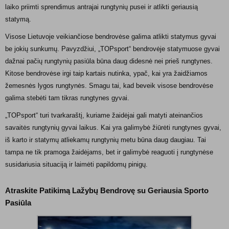
laiko priimti sprendimus antrajai rungtynių pusei ir atlikti geriausią
statymą.
Visose Lietuvoje veikiančiose bendrovėse galima atlikti statymus gyvai
be jokių sunkumų. Pavyzdžiui, „TOPsport“ bendrovėje statymuose gyvai
dažnai pačių rungtynių pasiūla būna daug didesnė nei prieš rungtynes.
Kitose bendrovėse irgi taip kartais nutinka, ypač, kai yra žaidžiamos
žemesnės lygos rungtynės. Smagu tai, kad beveik visose bendrovėse
galima stebėti tam tikras rungtynes gyvai.
„TOPsport“ turi tvarkaraštį, kuriame žaidėjai gali matyti ateinančios
savaitės rungtynių gyvai laikus. Kai yra galimybė žiūrėti rungtynes gyvai,
iš karto ir statymų atliekamų rungtynių metu būna daug daugiau. Tai
tampa ne tik pramoga žaidėjams, bet ir galimybė reaguoti į rungtynėse
susidariusia situaciją ir laimėti papildomų pinigų.
Atraskite Patikimą Lažybų Bendrovę su Geriausia Sporto
Pasiūla