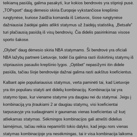
teikiamą pasiūlą, galima pasakyti, kur kokios bendrovės yra stiprioji pusė.
„TOPsport“ daug dėmesio skiria Europoje vykstančiose krepšinio
rungtynėse, kuriose žaidžia komanda iš Lietuvos, šiose rungtynėse
dažniausiai žaidėjai galės atlikti statymus už žaidėjų statistiką. „Betsafe“
turi plačiausią pasiūlą iš visų bendrovių. Čia didelis pasirinkimas visose
sporto šakose.
„Olybet“ daug dėmesio skiria NBA statymams. Ši bendrovė yra oficiali
NBA lažybų partnerė Lietuvoje, todėl čia galima rasti išskirtinių statymų iš
stipriausios pasaulio krepšinio lygos. „Optibet“ nepasižymi itin didele
pasiūla, tačiau šioje bendrovėje dažnai galima rasti aukštus koeficientus.
Kalbant apie populiariausius statymus, verta paminėti tai, kad Lietuvoje
yra itin populiaru statyti ant didelių kombinacijų. Kombinacija tai yra
statymo tipas, kur viename statyme yra daugiau nei du statymai. Jeigu į
kombinaciją yra įtraukiami 2 ar daugiau statymų, visi koeficientai
tarpusavyje yra sudauginami ir gaunamas vienas koeficientas už kurį
atliekamas statymas. Sėkmingos kombinacijos gali atnešti didelius
laimėjimus, tačiau reikia nepamiršti tokio dalyko, kad jeigu nors vienas
statymas kombinacijoje yra nesėkmingas, tai ir visa kombinacija laikoma