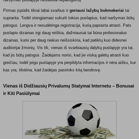
Pirmas įspūdis tikrai labai svarbus ir
geriausi lažybų bukmekeriai
tai
supranta. Todėl stengiamasi sukurti tokius puslapius, kad naršymas būtų
patogus. Lengva ir nesudėtinga registracija, kurią paprasta atrasti. Pats
puslapio dizainas irgi daug reiškia, dažniausiai tai būna profesionalus
dizainas, kuris per daug niekuo neišsiskiria, kad patiktų kuo didesnei
auditorijai žmonių. Vis tik, vienas iš svarbiausių dalykų puslapyje yra tai,
kad jis būtų patogus. Žaidėjams norisi, kad jie viską galėtų atrasti kuo
greičiau, todėl jeigu puslapyje yra perpildyta informacijos ir nėra aišku, kur
kas yra, tikėtina, kad žaidėjas pasirinks kitą bendrovę.
Vienas iš Didžiausių Privalumų Statymai Internetu – Bonusai
ir Kiti Pasiūlymai