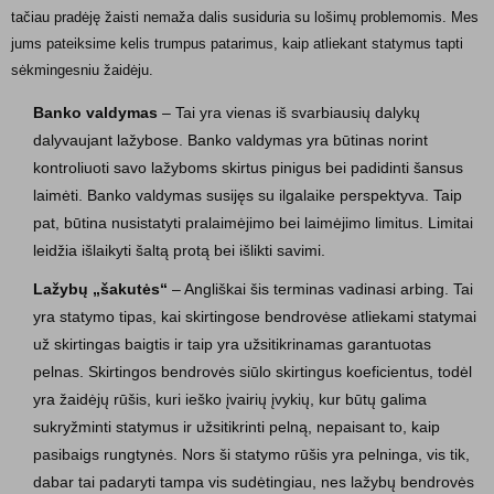
tačiau pradėję žaisti nemaža dalis susiduria su lošimų problemomis. Mes
jums pateiksime kelis trumpus patarimus, kaip atliekant statymus tapti
sėkmingesniu žaidėju.
Banko valdymas
– Tai yra vienas iš svarbiausių dalykų
dalyvaujant lažybose. Banko valdymas yra būtinas norint
kontroliuoti savo lažyboms skirtus pinigus bei padidinti šansus
laimėti. Banko valdymas susijęs su ilgalaike perspektyva. Taip
pat, būtina nusistatyti pralaimėjimo bei laimėjimo limitus. Limitai
leidžia išlaikyti šaltą protą bei išlikti savimi.
Lažybų „šakutės“
– Angliškai šis terminas vadinasi arbing. Tai
yra statymo tipas, kai skirtingose bendrovėse atliekami statymai
už skirtingas baigtis ir taip yra užsitikrinamas garantuotas
pelnas. Skirtingos bendrovės siūlo skirtingus koeficientus, todėl
yra žaidėjų rūšis, kuri ieško įvairių įvykių, kur būtų galima
sukryžminti statymus ir užsitikrinti pelną, nepaisant to, kaip
pasibaigs rungtynės. Nors ši statymo rūšis yra pelninga, vis tik,
dabar tai padaryti tampa vis sudėtingiau, nes lažybų bendrovės