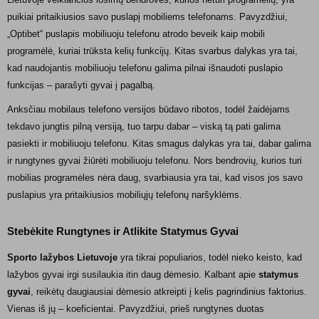
puikiai pritaikiusios savo puslapį mobiliems telefonams. Pavyzdžiui,
„Optibet“ puslapis mobiliuoju telefonu atrodo beveik kaip mobili
programėlė, kuriai trūksta kelių funkcijų. Kitas svarbus dalykas yra tai,
kad naudojantis mobiliuoju telefonu galima pilnai išnaudoti puslapio
funkcijas – parašyti gyvai į pagalbą.
Anksčiau mobilaus telefono versijos būdavo ribotos, todėl žaidėjams
tekdavo jungtis pilną versiją, tuo tarpu dabar – viską tą pati galima
pasiekti ir mobiliuoju telefonu. Kitas smagus dalykas yra tai, dabar galima
ir rungtynes gyvai žiūrėti mobiliuoju telefonu. Nors bendrovių, kurios turi
mobilias programėles nėra daug, svarbiausia yra tai, kad visos jos savo
puslapius yra pritaikiusios mobiliųjų telefonų naršyklėms.
Stebėkite Rungtynes ir Atlikite Statymus Gyvai
Sporto lažybos Lietuvoje
yra tikrai populiarios, todėl nieko keisto, kad
lažybos gyvai irgi susilaukia itin daug dėmesio. Kalbant apie
statymus
gyvai
, reikėtų daugiausiai dėmesio atkreipti į kelis pagrindinius faktorius.
Vienas iš jų – koeficientai. Pavyzdžiui, prieš rungtynes duotas