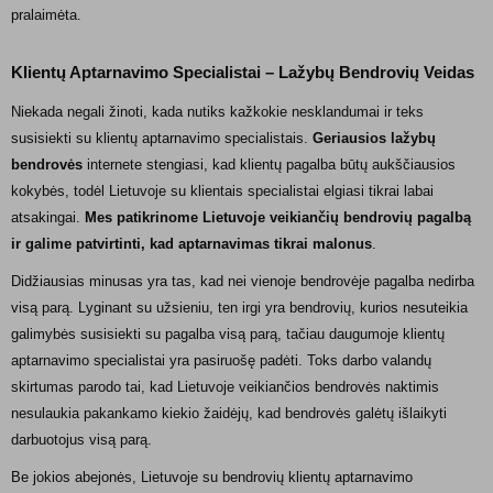
pralaimėta.
Klientų Aptarnavimo Specialistai – Lažybų Bendrovių Veidas
Niekada negali žinoti, kada nutiks kažkokie nesklandumai ir teks
susisiekti su klientų aptarnavimo specialistais.
Geriausios lažybų
bendrovės
internete stengiasi, kad klientų pagalba būtų aukščiausios
kokybės, todėl Lietuvoje su klientais specialistai elgiasi tikrai labai
atsakingai.
Mes patikrinome Lietuvoje veikiančių bendrovių pagalbą
ir galime patvirtinti, kad aptarnavimas tikrai malonus
.
Didžiausias minusas yra tas, kad nei vienoje bendrovėje pagalba nedirba
visą parą. Lyginant su užsieniu, ten irgi yra bendrovių, kurios nesuteikia
galimybės susisiekti su pagalba visą parą, tačiau daugumoje klientų
aptarnavimo specialistai yra pasiruošę padėti. Toks darbo valandų
skirtumas parodo tai, kad Lietuvoje veikiančios bendrovės naktimis
nesulaukia pakankamo kiekio žaidėjų, kad bendrovės galėtų išlaikyti
darbuotojus visą parą.
Be jokios abejonės, Lietuvoje su bendrovių klientų aptarnavimo