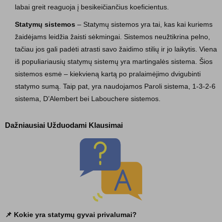
labai greit reaguoja į besikeičiančius koeficientus.
Statymų sistemos
– Statymų sistemos yra tai, kas kai kuriems
žaidėjams leidžia žaisti sėkmingai. Sistemos neužtikrina pelno,
tačiau jos gali padėti atrasti savo žaidimo stilių ir jo laikytis. Viena
iš populiariausių statymų sistemų yra martingalės sistema. Šios
sistemos esmė – kiekvieną kartą po pralaimėjimo dvigubinti
statymo sumą. Taip pat, yra naudojamos Paroli sistema, 1-3-2-6
sistema, D’Alembert bei Labouchere sistemos.
Dažniausiai Užduodami Klausimai
📌 Kokie yra statymų gyvai privalumai?