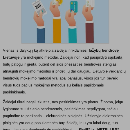
Vienas iš dalykų į ką atkreipia žaidėjai rinkdamiesi
lažybų bendrovę
Lietuvoje
yra mokėjimo metodai. Žaidėjai nori, kad pasipildyti sąskaitą
būtų patogu ir greita, būtent dėl šios priežasties bendrovės stengiasi
atnaujinti mokėjimo metodus ir pridėti jų dar daugiau. Lietuvoje veikiančių
bendrovių mokėjimo metodai yra labai panašūs, visos jos turi beveik
visus tuos pačius mokėjimo metodus su keliais papildomais
pasirinkimais.
Žaidėjai tikrai negali skųstis, nes pasirinkimas yra platus. Žinoma, jeigu
lygintume su užsienio bendrovėmis, pasirinkimas neprilygsta, tačiau
pagrindinė to priežastis – elektroninės piniginės. Užsienyje elektroninės
piniginės yra daug populiaresnės tarp žaidėjų ir jų yra labai daug, tuo
tarpu Lietuvoje dominuoja du pasirinkimai –
„Skrill“ ir „NETELLER“
.