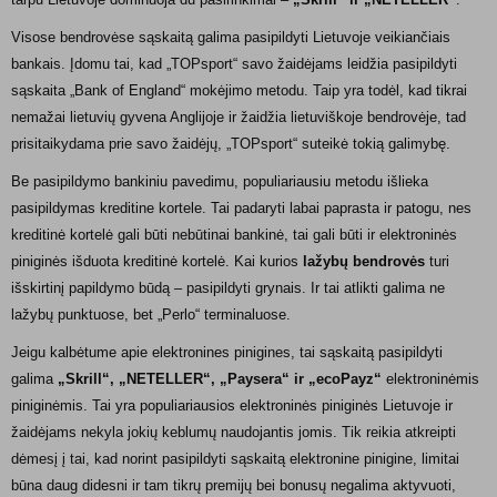
Visose bendrovėse sąskaitą galima pasipildyti Lietuvoje veikiančiais
bankais. Įdomu tai, kad „TOPsport“ savo žaidėjams leidžia pasipildyti
sąskaita „Bank of England“ mokėjimo metodu. Taip yra todėl, kad tikrai
nemažai lietuvių gyvena Anglijoje ir žaidžia lietuviškoje bendrovėje, tad
prisitaikydama prie savo žaidėjų, „TOPsport“ suteikė tokią galimybę.
Be pasipildymo bankiniu pavedimu, populiariausiu metodu išlieka
pasipildymas kreditine kortele. Tai padaryti labai paprasta ir patogu, nes
kreditinė kortelė gali būti nebūtinai bankinė, tai gali būti ir elektroninės
piniginės išduota kreditinė kortelė. Kai kurios
lažybų bendrovės
turi
išskirtinį papildymo būdą – pasipildyti grynais. Ir tai atlikti galima ne
lažybų punktuose, bet „Perlo“ terminaluose.
Jeigu kalbėtume apie elektronines pinigines, tai sąskaitą pasipildyti
galima
„Skrill“, „NETELLER“, „Paysera“ ir „ecoPayz“
elektroninėmis
piniginėmis. Tai yra populiariausios elektroninės piniginės Lietuvoje ir
žaidėjams nekyla jokių keblumų naudojantis jomis. Tik reikia atkreipti
dėmesį į tai, kad norint pasipildyti sąskaitą elektronine pinigine, limitai
būna daug didesni ir tam tikrų premijų bei bonusų negalima aktyvuoti,