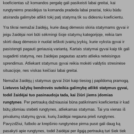
koeficientas už komandos pergalę gali pasikeisti labai greitai, kai
rungtynėms prasidėjus ta komanda pradeda labai prastai, tokiu būdu
atsiranda galimybė atlikti tokį patį statymą tik su didesniu koeficientu.
Yra tikrai nemažai žaidėjų, kurie daug dėmesio skiria statymams gyvai ir
jeigu žaidėjai nori būti sėkmingi šioje statymų kategorijoje, reikia tam
skirti daug dėmesio ir nuolat ieškoti įvairių įvykių, kurie vyksta gyvai ir
pasistengti pagauti geriausią variantą. Kartais statymai gyvai kaip tik gali
sugadinti statymą, nes žaidėjas pagautas azarto atlieka neteisingus
sprendimus. Atliekant statymus gyvai reikia mokėti valdytis stresinėse
situacijoje, nes viskas keičiasi labai greitai.
Nemažai žaidėjų į statymus gyvai žiūri kaip tiesiog į papildomą pramogą.
Lietuvos lažybų bendrovės suteikia galimybę atlikti statymus gyvai,
todėl žaidėjai tuo pasinaudoja tada, kai žiūri jiems įdomias
rungtynes
. Per pertrauką dažniausiai būna patikrinami koeficientai ir kad
būtų įdomiau stebėti rungtynes, atliekamas statymas. Tai yra vienas iš
privalumų statymų gyvai, kurių žaidėjai negauna prieš rungtynes.
Pavyzdžiui, futbolo ar krepšinio rungtynėse pirma pusė gali daug ką
pasakyti apie rungtynes, todėl žaidėjai per ilgąją pertrauką turi šiek tiek