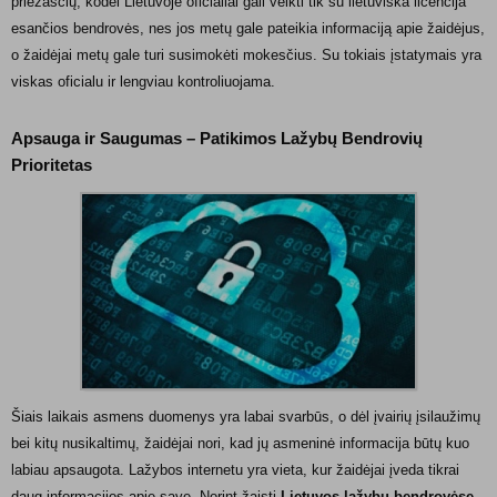
priežasčių, kodėl Lietuvoje oficialiai gali veikti tik su lietuviška licencija
esančios bendrovės, nes jos metų gale pateikia informaciją apie žaidėjus,
o žaidėjai metų gale turi susimokėti mokesčius. Su tokiais įstatymais yra
viskas oficialu ir lengviau kontroliuojama.
Apsauga ir Saugumas – Patikimos Lažybų Bendrovių
Prioritetas
Šiais laikais asmens duomenys yra labai svarbūs, o dėl įvairių įsilaužimų
bei kitų nusikaltimų, žaidėjai nori, kad jų asmeninė informacija būtų kuo
labiau apsaugota. Lažybos internetu yra vieta, kur žaidėjai įveda tikrai
daug informacijos apie save. Norint žaisti
Lietuvos lažybų bendrovėse
,