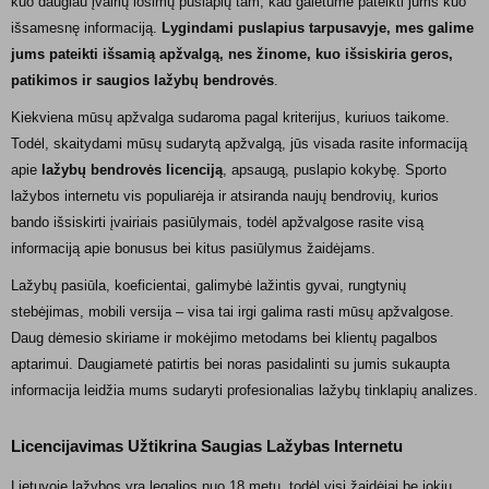
kuo daugiau įvairių lošimų puslapių tam, kad galėtume pateikti jums kuo
išsamesnę informaciją.
Lygindami puslapius tarpusavyje, mes galime
jums pateikti išsamią apžvalgą, nes žinome, kuo išsiskiria geros,
patikimos ir saugios lažybų bendrovės
.
Kiekviena mūsų apžvalga sudaroma pagal kriterijus, kuriuos taikome.
Todėl, skaitydami mūsų sudarytą apžvalgą, jūs visada rasite informaciją
apie
lažybų bendrovės licenciją
, apsaugą, puslapio kokybę. Sporto
lažybos internetu vis populiarėja ir atsiranda naujų bendrovių, kurios
bando išsiskirti įvairiais pasiūlymais, todėl apžvalgose rasite visą
informaciją apie bonusus bei kitus pasiūlymus žaidėjams.
Lažybų pasiūla, koeficientai, galimybė lažintis gyvai, rungtynių
stebėjimas, mobili versija – visa tai irgi galima rasti mūsų apžvalgose.
Daug dėmesio skiriame ir mokėjimo metodams bei klientų pagalbos
aptarimui. Daugiametė patirtis bei noras pasidalinti su jumis sukaupta
informacija leidžia mums sudaryti profesionalias lažybų tinklapių analizes.
Licencijavimas Užtikrina Saugias Lažybas Internetu
Lietuvoje lažybos yra legalios nuo 18 metų, todėl visi žaidėjai be jokių