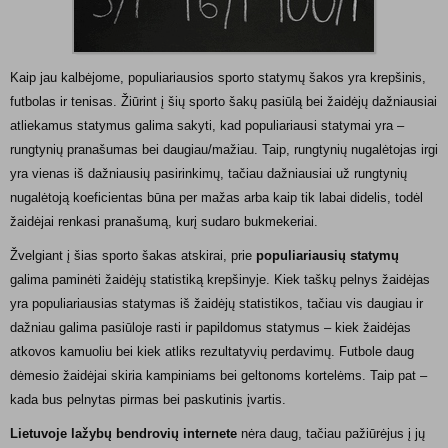
Kaip jau kalbėjome, populiariausios sporto statymų šakos yra krepšinis,
futbolas ir tenisas. Žiūrint į šių sporto šakų pasiūlą bei žaidėjų dažniausiai
atliekamus statymus galima sakyti, kad populiariausi statymai yra –
rungtynių pranašumas bei daugiau/mažiau. Taip, rungtynių nugalėtojas irgi
yra vienas iš dažniausių pasirinkimų, tačiau dažniausiai už rungtynių
nugalėtoją koeficientas būna per mažas arba kaip tik labai didelis, todėl
žaidėjai renkasi pranašumą, kurį sudaro bukmekeriai.
Žvelgiant į šias sporto šakas atskirai, prie
populiariausių statymų
galima paminėti žaidėjų statistiką krepšinyje. Kiek taškų pelnys žaidėjas
yra populiariausias statymas iš žaidėjų statistikos, tačiau vis daugiau ir
dažniau galima pasiūloje rasti ir papildomus statymus – kiek žaidėjas
atkovos kamuoliu bei kiek atliks rezultatyvių perdavimų. Futbole daug
dėmesio žaidėjai skiria kampiniams bei geltonoms kortelėms. Taip pat –
kada bus pelnytas pirmas bei paskutinis įvartis.
Lietuvoje lažybų bendrovių internete
nėra daug, tačiau pažiūrėjus į jų