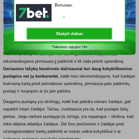
lažybų bendrovių ir jų klientų. Jeigu žaidėjams reikia pagalbos bet kokiais
Bonusas:
su lošimais susijusiais klausimais, jie visada gali kreiptis į bendrovės
-
pagalbą, lošimų priežiūros tarnybą bei kitas organizacijas.
Statyti dabar
Kaip Atrodo Lažybų Tinklapiai ir Kokią Patirtį jie Teikia
Žaidėjams
*Taikomos sąlygos! 18+
Kiekvieną kartą, kai žaidėjas nori užsiregistruoti į naują puslapį,
rekomenduojama pirmiausia jį patikrinti ir tik tada priimti sprendimą.
Geriausios lažybų bendrovės dažniausiai turi daug kokybiškesnius
puslapius nei jų konkurentai
, todėl mes rekomenduojame, kad žaidėjas
kiekvieną kartą prieš priimdamas sprendimą, pirmiausia pats patikrintų
puslapį ir nuspręstu ar jis jam patinka.
Dauguma puslapių yra skirtingų, todėl kas patinka vienam žaidėjui, gali
nepatikti kitam žaidėjui. Tačiau, svarbiausia yra tai, kad puslapis būtų
greitas. Jeigu naršant puslapyje jis stringa, yra nepatogus – tikėtina, kad
tokie dalykai atbaidys žaidėjus. Dėl šios priežasties ir žaidėjai prieš
užsiregistruodami turėtų patikrinti ar viskas veikia kokybiškai ir ar
naršymas puslapyje nesukelia nepatogumų.