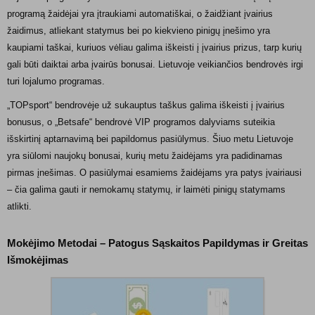
programą žaidėjai yra įtraukiami automatiškai, o žaidžiant įvairius
žaidimus, atliekant statymus bei po kiekvieno pinigų įnešimo yra
kaupiami taškai, kuriuos vėliau galima iškeisti į įvairius prizus, tarp kurių
gali būti daiktai arba įvairūs bonusai. Lietuvoje veikiančios bendrovės irgi
turi lojalumo programas.
„TOPsport“ bendrovėje už sukauptus taškus galima iškeisti į įvairius
bonusus, o „Betsafe“ bendrovė VIP programos dalyviams suteikia
išskirtinį aptarnavimą bei papildomus pasiūlymus. Šiuo metu Lietuvoje
yra siūlomi naujokų bonusai, kurių metu žaidėjams yra padidinamas
pirmas įnešimas. O pasiūlymai esamiems žaidėjams yra patys įvairiausi
– čia galima gauti ir nemokamų statymų, ir laimėti pinigų statymams
atlikti.
Mokėjimo Metodai – Patogus Sąskaitos Papildymas ir Greitas
Išmokėjimas