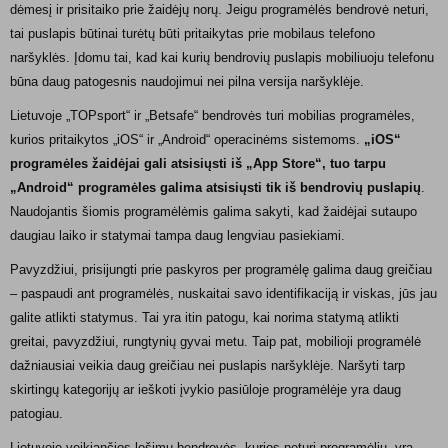
dėmesį ir prisitaiko prie žaidėjų norų. Jeigu programėlės bendrovė neturi,
tai puslapis būtinai turėtų būti pritaikytas prie mobilaus telefono
naršyklės. Įdomu tai, kad kai kurių bendrovių puslapis mobiliuoju telefonu
būna daug patogesnis naudojimui nei pilna versija naršyklėje.
Lietuvoje „TOPsport“ ir „Betsafe“ bendrovės turi mobilias programėles,
kurios pritaikytos „iOS“ ir „Android“ operacinėms sistemoms.
„iOS“
programėles žaidėjai gali atsisiųsti iš „App Store“, tuo tarpu
„Android“ programėles galima atsisiųsti tik iš bendrovių puslapių
.
Naudojantis šiomis programėlėmis galima sakyti, kad žaidėjai sutaupo
daugiau laiko ir statymai tampa daug lengviau pasiekiami.
Pavyzdžiui, prisijungti prie paskyros per programėlę galima daug greičiau
– paspaudi ant programėlės, nuskaitai savo identifikaciją ir viskas, jūs jau
galite atlikti statymus. Tai yra itin patogu, kai norima statymą atlikti
greitai, pavyzdžiui, rungtynių gyvai metu. Taip pat, mobilioji programėlė
dažniausiai veikia daug greičiau nei puslapis naršyklėje. Naršyti tarp
skirtingų kategorijų ar ieškoti įvykio pasiūloje programėlėje yra daug
patogiau.
Lietuvoje veikiančios lošimų bendrovės, kurios neturi programėlių, yra