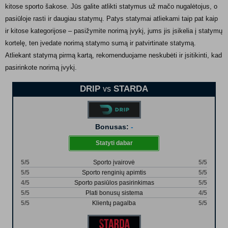
kitose sporto šakose. Jūs galite atlikti statymus už mačo nugalėtojus, o
pasiūloje rasti ir daugiau statymų. Patys statymai atliekami taip pat kaip
ir kitose kategorijose – pasižymite norimą įvykį, jums jis įsikelia į statymų
kortelę, ten įvedate norimą statymo sumą ir patvirtinate statymą.
Atliekant statymą pirmą kartą, rekomenduojame neskubėti ir įsitikinti, kad
pasirinkote norimą įvykį.
DRIP
STARDA
VS
Bonusas:
-
Statyti dabar
5/5
Sporto įvairovė
5/5
5/5
Sporto renginių apimtis
5/5
4/5
Sporto pasiūlos pasirinkimas
5/5
5/5
Plati bonusų sistema
4/5
5/5
Klientų pagalba
5/5