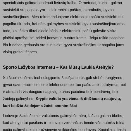
specialistais galima bendrauti lietuvių kalba. O metodai, kuriais galima
susisiekti su pagalba yra – elektroninis paštas, skambutis, gyvas
susirašinėjimas. Mes rekomenduojame elektroniniu paštu susisiekti su
pagalba tik tada, kai nėra galimybės susisiekti gyvu susirašinėjimu arba
tada, kai ištiko tikrai didelė bėda ir elektroniniu paštu galėsite viską
plačiai aprašyti bei pridėti įrodymus nuotraukomis. Jeigu reikia pagalbos
čia ir dabar, geriausia yra susisiekti gyvu susirašinėjimu ir pagalba jums
viską greitai išspręs.
Sporto Lažybos Internetu – Kas Mūsų Laukia Ateityje?
Su šiuolaikinėmis technologijomis žaidėjai ne tik gali stebėti rungtynes
gyvai savo mobiliuosiuose telefonuose bei tuo pačiu atlikti statymus, bet
ir atsiranda vis daugiau naujovių, kurios padidina tiek bendrovių, tiek
žaidėjų galimybes.
Krypto valiuta yra viena iš didžiausių naujovių,
kuri leidžia žaidėjams žaisti anonimiškai
.
Lietuvoje žaisti šiomis valiutomis galimybės nėra, tačiau galima tikėtis,
kad ateityje tai pasikeis ir Lietuvoje veikiančios bendrovės suteiks tokią
pačia galimybę kaip ir užsienyje veikiančios bendrovės. Socialiniai tinklai