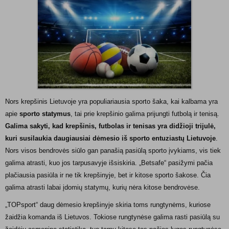
Nors krepšinis Lietuvoje yra populiariausia sporto šaka, kai kalbama yra
apie
sporto statymus
, tai prie krepšinio galima prijungti futbolą ir tenisą.
Galima sakyti, kad krepšinis, futbolas ir tenisas yra didžioji trijulė,
kuri susilaukia daugiausiai dėmesio iš sporto entuziastų Lietuvoje
.
Nors visos bendrovės siūlo gan panašią pasiūlą sporto įvykiams, vis tiek
galima atrasti, kuo jos tarpusavyje išsiskiria. „Betsafe“ pasižymi pačia
plačiausia pasiūla ir ne tik krepšinyje, bet ir kitose sporto šakose. Čia
galima atrasti labai įdomių statymų, kurių nėra kitose bendrovėse.
„TOPsport“ daug dėmesio krepšinyje skiria toms rungtynėms, kuriose
žaidžia komanda iš Lietuvos. Tokiose rungtynėse galima rasti pasiūlą su