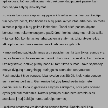
apžvalgose, tačiau didžiausia mūsų rekomendacija prieš pasirenkant
bonusą yra sąlygų įsiskaitymas.
Po visais bonusais slepiasi sąlygos ir kiti reikalavimai, kuriuos žaidėjai
turi įvykdyti norint, kad bonusas būtų pilnai aktyvuotas arba bonuso metu
laimėtus pinigus būtų galima išsimokėti. Todėl prieš pasinaudojant
bonusu, mes rekomenduojame pasižiūrėti, kokius statymus reikės atlikti
– tai gali būti kombinacijos arba pavieniai statymai, tokiu atveju reikia
atkreipti dėmesį, koks mažiausias koeficientas gali būti.
Pirmo įnešimo padvigubinimas arba padidinimas iki tam tikros sumos yra
tai, ką beveik siūlo kiekvienas naujokų bonusas. Tai reiškia, kad žaidėjai
užsiregistravę ir atlikę pirmą įnašą iki tam tikros sumos, savo sąskaitoje
matys dvigubą sumą pinigų, kurią galės panaudoti statymuose.
Pasinaudojant šiuo bonusu, labai svarbu pasižiūrėti, kiek kartų bonuso
sumą reikės peržaisti.
Geriausios lažybų bendrovės internete
dažniausiai siūlo daug geresnes sąlygas žaidėjams, nors pats bonuso
dydis gali būti mažesnis. Kartais premijos suma nėra svarbiausias
aspektas į kurį žaidėjai turėtų atkreipti dėmesį.
Lojalumo programa yra dar viena bonuso forma. Dažniausiai į šią