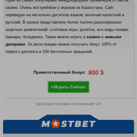
Один из самых популярных международных букмекеров и сайтов
казино. Очень востребован у игроков из Казахстана. Сайт
переведен на несколько десятков языков, включая казахский и
русский. В казино представлено более тысячи разнообразных
азартных развлечений: слотовые игры, рулетка, все виды покера,
баккары, блэкджека. Также можно играть в
казино с живыми
дилерами
. За регистрацию можно получить бонус 100% от
первого депозита и 150 бесплатных вращений.
800 $
Приветственный бонус:
Играть Сейчас
*Действуют условия и положения! 18+