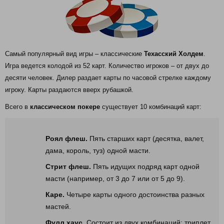
Самый популярный вид игры – классические
Техасский Холдем
.
Игра ведется колодой из 52 карт. Количество игроков – от двух до
десяти человек. Дилер раздает карты по часовой стрелке каждому
игроку. Карты раздаются вверх рубашкой.
Всего в
классическом покере
существует 10 комбинаций карт:
Роял флеш.
Пять старших карт (десятка, валет,
дама, король, туз) одной масти.
Стрит флеш.
Пять идущих подряд карт одной
масти (например, от 3 до 7 или от 5 до 9).
Каре.
Четыре карты одного достоинства разных
мастей.
Фулл хаус.
Состоит из двух комбинаций: триплет