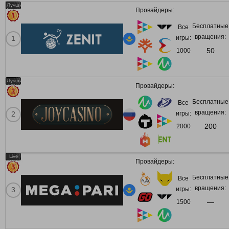
Провайдеры:
Бесплатные
Все
вращения:
игры:
50
1000
Провайдеры:
Бесплатные
Все
вращения:
игры:
200
2000
Провайдеры:
Бесплатные
Все
вращения:
игры:
—
1500