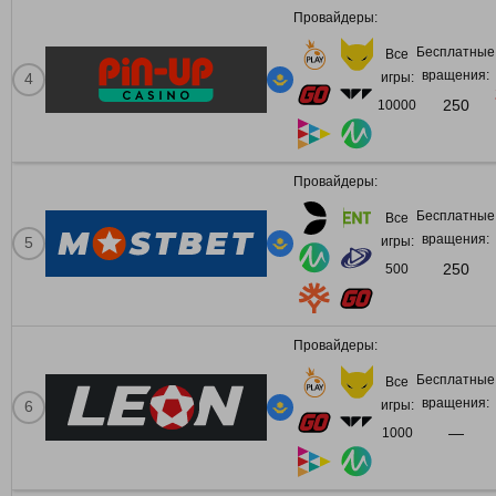
Провайдеры:
Бесплатные
Все
вращения:
игры:
250
10000
Провайдеры:
Бесплатные
Все
вращения:
игры:
250
500
Провайдеры:
Бесплатные
Все
вращения:
игры:
—
1000