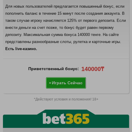
Для новых пользователей предлагается повышенный бонус, если
пополнить баланс в течение 15 минут после создания аккаунта. В
таком случае игроку начисляется 125% от первого депозита. Если
внести деньги на счет позже, то бонус будет равен первому
депозиту. Максимальная сумма бонуса 140000 тенге. На сайте
представлены разнообразные слоты, рулетка и карточные игры.
Есть live-казино.
140000₸
Приветственный бонус:
Играть Сейчас
*Действуют условия и положения! 18+