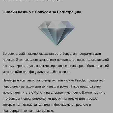
Онлайн Казино с Бонусом за Регистрацию
Во всех онлайн казино казахстан есть бонусная программа для
игроков. Это позволяет компаниям привлекать новых пользователей
и стимулировать уже зарегистрированных гемблеров. Условия акций
можно найти на официальном сайте казино.
Некоторые компании, например онлайн казино Pin-Up, предлагают
персональные акции для активных игроков. Такое предложение
можно получить в СМС или на электронную почту. Важно помнить,
что бонусы и спецпредложения доступны только для игроков,
которые полностью заполнили информацию в профиле и
подтвердили контактные данные.