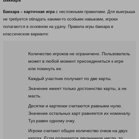
Баккара
Баккара – карточная игра
с несложными правилами. Для выигрыша
не требуется обладать какими-то особыми навыками, игроки
полагаются в основном на удачу. Правила игры баккара в
классическом варианте:
Количество игроков не ограничено. Пользователь
может в любой момент присоединиться к игре
или покинуть ее.
Каждый участник получает по две карты.
Значение имеет только достоинство карты, а не
масть.
Десятки и картинки считаются равными нулю.
Значение остальных карт равняется их номиналу.
Туз равен одному очку.
Игроки считают общее количество очков на двух
картах. Если получается двузначное число, то