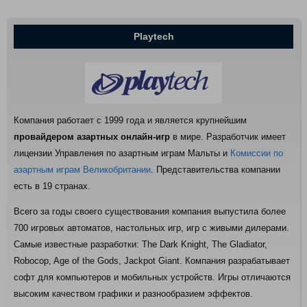
Playtech
Компания работает с 1999 года и является крупнейшим
провайдером азартных онлайн-игр
в мире. Разработчик имеет
лицензии Управления по азартным играм Мальты и
Комиссии по
азартным играм Великобритании
. Представительства компании
есть в 19 странах.
Всего за годы своего существования компания выпустила более
700 игровых автоматов, настольных игр, игр с живыми дилерами.
Самые известные разработки: The Dark Knight, The Gladiator,
Robocop, Age of the Gods, Jackpot Giant. Компания разрабатывает
софт для компьютеров и мобильных устройств. Игры отличаются
высоким качеством графики и разнообразием эффектов.