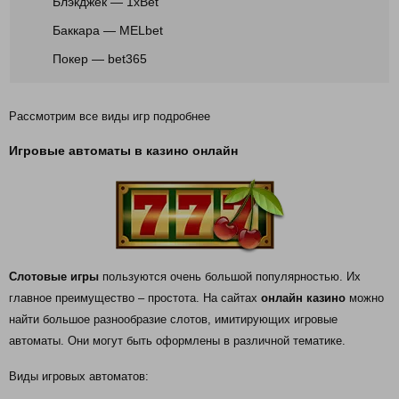
Блэкджек — 1xBet
Баккара — MELbet
Покер — bet365
Рассмотрим все виды игр подробнее
Игровые автоматы в казино онлайн
Слотовые игры
пользуются очень большой популярностью. Их
главное преимущество – простота. На сайтах
онлайн казино
можно
найти большое разнообразие слотов, имитирующих игровые
автоматы. Они могут быть оформлены в различной тематике.
Виды игровых автоматов: