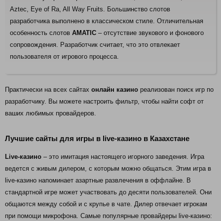
Aztec, Eye of Ra, All Way Fruits. Большинство слотов
разработчика выполнено в классическом стиле. Отличительная
особенность слотов
AMATIC
– отсутствие звукового и фонового
сопровождения. Разработчик считает, что это отвлекает
пользователя от игрового процесса.
Практически на всех сайтах
онлайн казино
реализован поиск игр по
разработчику. Вы можете настроить фильтр, чтобы найти софт от
ваших любимых провайдеров.
Лучшие сайты для игры в live-казино в Казахстане
Live-казино
– это имитация настоящего игорного заведения. Игра
ведется с живым дилером, с которым можно общаться. Этим игра в
live-казино напоминает азартные развлечения в оффлайне. В
стандартной игре может участвовать до десяти пользователей. Они
общаются между собой и с крупье в чате. Дилер отвечает игрокам
при помощи микрофона. Самые популярные провайдеры live-казино: