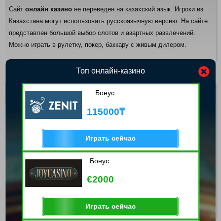
Сайт
онлайн казино
не переведен на казахский язык. Игроки из
Казахстана могут использовать русскоязычную версию. На сайте
представлен большой выбор слотов и азартных развлечений.
Можно играть в рулетку, покер, баккару с живым дилером.
Топ онлайн-казино
Бонус:
115000₸
Сайт
казино «Олимп»
доступен только на русском языке. Выбор
игр здесь не такой большой, как в других онлайн казино, но можно
Играть сейчас
найти большинство популярных слотов и карточных игр. Во всех
играх есть демоверсии. Это позволяет ознакомиться с правилами
Бонус:
и особенностями слота, прежде чем играть в онлайн казино на
€2000
реальные деньги. Бонус за регистрацию на момент написания
статьи не действует. Есть другие предложения, которые
позволяют получить бонус за участие в отдельных играх.
Играть сейчас