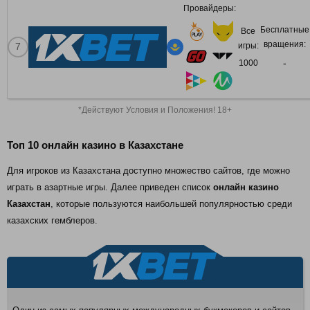
Провайдеры:
Бесплатные
Все
вращения:
игры:
-
1000
*Действуют Условия и Положения! 18+
Топ 10 онлайн казино в Казахстане
Для игроков из Казахстана доступно множество сайтов, где можно
играть в азартные игры. Далее приведен список
онлайн казино
Казахстан
, которые пользуются наибольшей популярностью среди
казахских гемблеров.