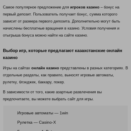
Самое популярное предложение для
игроков казино
– бонус на
первый депозит. Пользователь получает бонус, сумма которого
зависит от размера первого депозита. Дополнительно могут быть
начислены бесплатные вращения в казино. Условия получения и
отыгрыша бонуса можно найти на сайте казино.
Выбор игр, которые предлагают казахстанские онлайн
казино
Игры на сайтах
онлайн казино
представлены в разных категориях. В
отдельные разделы, как правило, выносят игровые автоматы,
рулетку, блэкджек, баккару, покер.
В зависимости от того, какие азартные развлечения вы
предпочитаете, вы можете выбрать сайт для игры.
Игровые автоматы — 1win
Рулетка — Casino-X