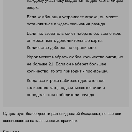
Каждому участнику выдается по две карты лицом
вверх.
Если комбинация устраивает игрока, он может
остановиться и ждать окончания раунда.
Если пользователь хочет набрать больше очков,
он может взять дополнительные карты.
Количество доборов не ограничено.
Игрок может набрать любое количество очков, но
не больше 21. Если он наберет большее
количество, то это приводит к проигрышу.
Когда все игроки набирают достаточное
количество карт, подсчитываются очки и
определяются победители раунда.
Существует более десяти разновидностей блэкджека, но все они
основываются на классических правилах.