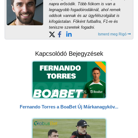
napra erősödik. Több fiókom is van a
legnagyobb fogadóirodáknál, ahol remek
oddsok vannak és az ügyfélszolgálat is
kifogástalan. Főként futballra, F1-re és
teniszre szeretek fogadni.
Ismerd meg Rigó
Kapcsolódó Bejegyzések
26 augusztus 2025
Fernando Torres a BoaBet Új Márkanagyköv...