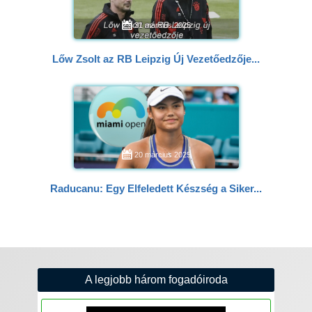
31 március 2025
Lőw Zsolt az RB Leipzig Új Vezetőedzője...
20 március 2025
Raducanu: Egy Elfeledett Készség a Siker...
A legjobb három fogadóiroda