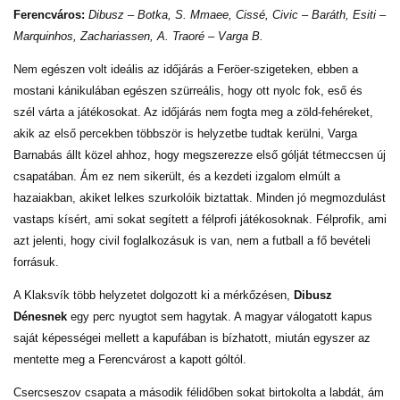
Ferencváros:
Dibusz – Botka, S. Mmaee, Cissé, Civic – Baráth, Esiti –
Marquinhos, Zachariassen, A. Traoré – Varga B.
Nem egészen volt ideális az időjárás a Feröer-szigeteken, ebben a
mostani kánikulában egészen szürreális, hogy ott nyolc fok, eső és
szél várta a játékosokat. Az időjárás nem fogta meg a zöld-fehéreket,
akik az első percekben többször is helyzetbe tudtak kerülni, Varga
Barnabás állt közel ahhoz, hogy megszerezze első gólját tétmeccsen új
csapatában. Ám ez nem sikerült, és a kezdeti izgalom elmúlt a
hazaiakban, akiket lelkes szurkolóik biztattak. Minden jó megmozdulást
vastaps kísért, ami sokat segített a félprofi játékosoknak. Félprofik, ami
azt jelenti, hogy civil foglalkozásuk is van, nem a futball a fő bevételi
forrásuk.
A Klaksvík több helyzetet dolgozott ki a mérkőzésen,
Dibusz
Dénesnek
egy perc nyugtot sem hagytak. A magyar válogatott kapus
saját képességei mellett a kapufában is bízhatott, miután egyszer az
mentette meg a Ferencvárost a kapott góltól.
Csercseszov csapata a második félidőben sokat birtokolta a labdát, ám