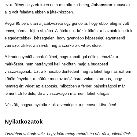
ez a fölény helyzetekben nem mutatkozott meg,
Johansson
kapusnak
alig volt feladata ebben a játékrészben.
Végül 95 perc után a játékvezető úgy gondolta, hogy ebből elég is volt
ennyi, hármat fújt a sípjába. A játékosok közül főként a hazaiak lehettek
elégedettebbek, kétségtelen, hogy gyengébb képességű együttesről
van szó, akiket a szívük meg a szurkolóik vittek előre.
A Fradi egyedül annak örülhet, hogy kapott gól nélkül lehozták a
mérkőzést, nem hátrányból kell nekifutni majd a budapesti
visszavágónak. Ezt a kínosabb döntetlent még rá lehet fogni az extrém
körülményekre, a műfűre meg az időjárásra, valamint arra is, hogy
nemrég ért véget az alapozás, miközben a feröeri bajnokságból már
lement 16 forduló, de a visszavágón már nem lehet kifogás.
Nézzük, hogyan nyilatkoztak a vendégek a meccset követően!
Nyilatkozatok
Tisztában voltunk vele, hogy kőkemény mérkőzés vár ránk, ellenfelünk