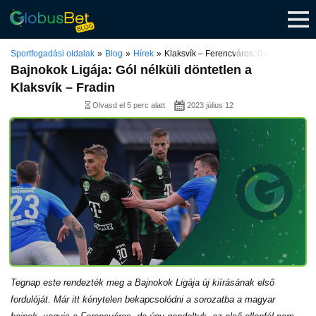
Skip
to
content
Sportfogadási oldalak
Blog
Hírek
Klaksvík – Ferencváros: 0-0
Bajnokok Ligája: Gól nélküli döntetlen a
Klaksvík – Fradin
Olvasd el 5 perc alatt
2023 július 12
Tegnap este rendezték meg a Bajnokok Ligája új kiírásának első
fordulóját. Már itt kénytelen bekapcsolódni a sorozatba a magyar