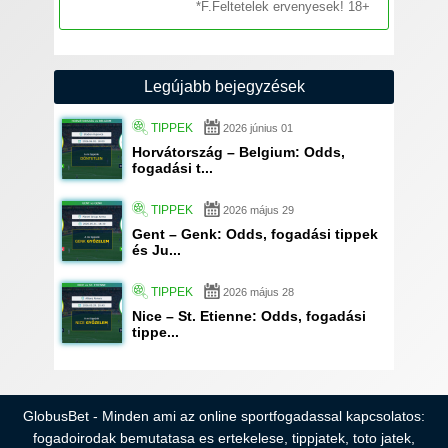
*F.Feltetelek ervenyesek! 18+
Legújabb bejegyzések
TIPPEK
2026 június 01
Horvátország – Belgium: Odds,
fogadási t...
TIPPEK
2026 május 29
Gent – Genk: Odds, fogadási tippek
és Ju...
TIPPEK
2026 május 28
Nice – St. Etienne: Odds, fogadási
tippe...
GlobusBet - Minden ami az online sportfogadassal kapcsolatos:
fogadoirodak bemutatasa es ertekelese, tippjatek, toto jatek,