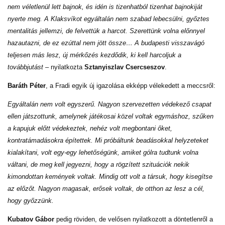
nem véletlenül lett bajnok, és idén is tizenhatból tizenhat bajnokiját
nyerte meg. A Klaksvíkot egyáltalán nem szabad lebecsülni, győztes
mentalitás jellemzi, de felvettük a harcot. Szerettünk volna előnnyel
hazautazni, de ez ezúttal nem jött össze… A budapesti visszavágó
teljesen más lesz, új mérkőzés kezdődik, ki kell harcoljuk a
továbbjutást
– nyilatkozta
Sztanyiszlav Csercseszov
.
Baráth Péter
, a Fradi egyik új igazolása ekképp vélekedett a meccsről:
Egyáltalán nem volt egyszerű. Nagyon szervezetten védekező csapat
ellen játszottunk, amelynek játékosai közel voltak egymáshoz, szűken
a kapujuk előtt védekeztek, nehéz volt megbontani őket,
kontratámadásokra építettek. Mi próbáltunk beadásokkal helyzeteket
kialakítani, volt egy-egy lehetőségünk, amiket gólra tudtunk volna
váltani, de meg kell jegyezni, hogy a rögzített szituációk nekik
kimondottan kemények voltak. Mindig ott volt a társuk, hogy kisegítse
az előzőt. Nagyon magasak, erősek voltak, de otthon az lesz a cél,
hogy győzzünk.
Kubatov Gábor
pedig röviden, de velősen nyilatkozott a döntetlenről a