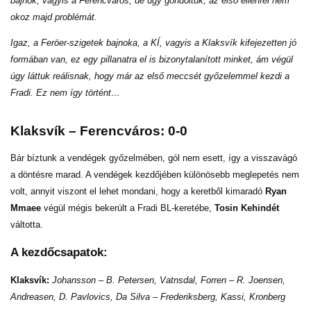
bajnok, vagyis a Ferencváros, de úgy gondoltuk, az első ellenfél nem
okoz majd problémát.
Igaz, a Feröer-szigetek bajnoka, a KÍ, vagyis a Klaksvík kifejezetten jó
formában van, ez egy pillanatra el is bizonytalanított minket, ám végül
úgy láttuk reálisnak, hogy már az első meccsét győzelemmel kezdi a
Fradi. Ez nem így történt…
Klaksvík – Ferencváros: 0-0
Bár bíztunk a vendégek győzelmében, gól nem esett, így a visszavágó
a döntésre marad. A vendégek kezdőjében különösebb meglepetés nem
volt, annyit viszont el lehet mondani, hogy a keretből kimaradó
Ryan
Mmaee
végül mégis bekerült a Fradi BL-keretébe,
Tosin Kehindét
váltotta.
A kezdőcsapatok:
Klaksvík:
Johansson – B. Petersen, Vatnsdal, Forren – R. Joensen,
Andreasen, D. Pavlovics, Da Silva – Frederiksberg, Kassi, Kronberg