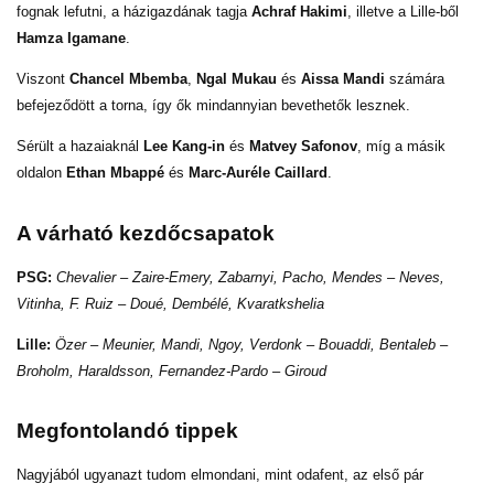
fognak lefutni, a házigazdának tagja
Achraf Hakimi
, illetve a Lille-ből
Hamza Igamane
.
Viszont
Chancel Mbemba
,
Ngal Mukau
és
Aissa Mandi
számára
befejeződött a torna, így ők mindannyian bevethetők lesznek.
Sérült a hazaiaknál
Lee Kang-in
és
Matvey Safonov
, míg a másik
oldalon
Ethan Mbappé
és
Marc-Auréle Caillard
.
A várható kezdőcsapatok
PSG:
Chevalier – Zaire-Emery, Zabarnyi, Pacho, Mendes – Neves,
Vitinha, F. Ruiz – Doué, Dembélé, Kvaratkshelia
Lille:
Özer – Meunier, Mandi, Ngoy, Verdonk – Bouaddi, Bentaleb –
Broholm, Haraldsson, Fernandez-Pardo – Giroud
Megfontolandó tippek
Nagyjából ugyanazt tudom elmondani, mint odafent, az első pár