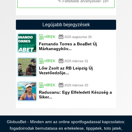
*F.Feltetelek ervenyesek! 18+
Legújabb bejegyzések
HÍREK
2025 augusztus 26
Fernando Torres a BoaBet Új
Márkanagyköv...
HÍREK
2025 március 31
Lőw Zsolt az RB Leipzig Új
Vezetőedzője...
HÍREK
2025 március 20
Raducanu: Egy Elfeledett Készség a
Siker...
GlobusBet - Minden ami az online sportfogadassal kapcsolatos:
fogadoirodak bemutatasa es ertekelese, tippjatek, toto jatek,