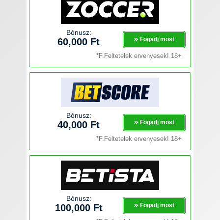
Bónusz:
Fogadj most
60,000 Ft
*F.Feltetelek ervenyesek! 18+
Bónusz:
Fogadj most
40,000 Ft
*F.Feltetelek ervenyesek! 18+
Bónusz:
Fogadj most
100,000 Ft