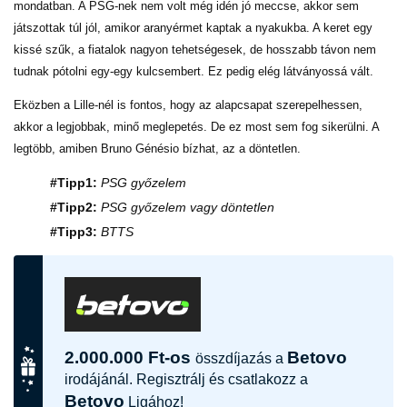
mondatban. A PSG-nek nem volt még idén jó meccse, akkor sem
játszottak túl jól, amikor aranyérmet kaptak a nyakukba. A keret egy
kissé szűk, a fiatalok nagyon tehetségesek, de hosszabb távon nem
tudnak pótolni egy-egy kulcsembert. Ez pedig elég látványossá vált.
Eközben a Lille-nél is fontos, hogy az alapcsapat szerepelhessen,
akkor a legjobbak, minő meglepetés. De ez most sem fog sikerülni. A
legtöbb, amiben Bruno Génésio bízhat, az a döntetlen.
#Tipp1:
PSG győzelem
#Tipp2:
PSG győzelem vagy döntetlen
#Tipp3:
BTTS
2.000.000 Ft-os
Betovo
összdíjazás a
irodájánál. Regisztrálj és csatlakozz a
Betovo
Ligához!