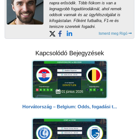
napra erősödik. Több fiókom is van a
legnagyobb fogadóirodáknál, ahol remek
oddsok vannak és az ügyfélszolgálat is
kifogástalan. Főként futballra, F1-re és
teniszre szeretek fogadni.
Ismerd meg Rigó
Kapcsolódó Bejegyzések
01 június 2026
Horvátország – Belgium: Odds, fogadási t...