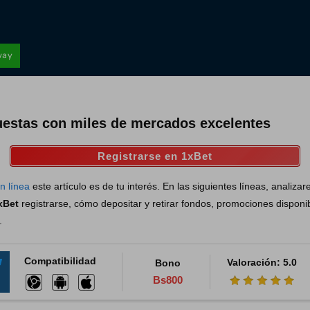
way
uestas con miles de mercados excelentes
Registrarse en 1xBet
n línea
este artículo es de tu interés. En las siguientes líneas, analiz
xBet
registrarse, cómo depositar y retirar fondos, promociones dispon
.
Compatibilidad
Valoración:
5.0
Bono
Bs800