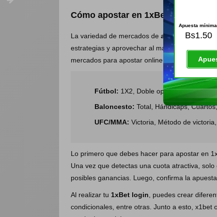
Cómo apostar en 1xBet Bolivia – 
Apuesta mínima
Bs1.50
La variedad de mercados de
apuestas deport
estrategias y aprovechar al máximo los conocim
Apues
mercados para apostar online en deportes son l
Fútbol:
1X2, Doble oportunidad, Hándica
Baloncesto:
Total, Hándicaps, Cuartos, 
UFC/MMA:
Victoria, Método de victoria
Lo primero que debes hacer para apostar en 1xB
Una vez que detectas una cuota atractiva, solo 
posibles ganancias. Luego, confirma la apuesta y
Al realizar tu
1xBet login
, puedes crear difere
condicionales, entre otras. Junto a esto, x1bet