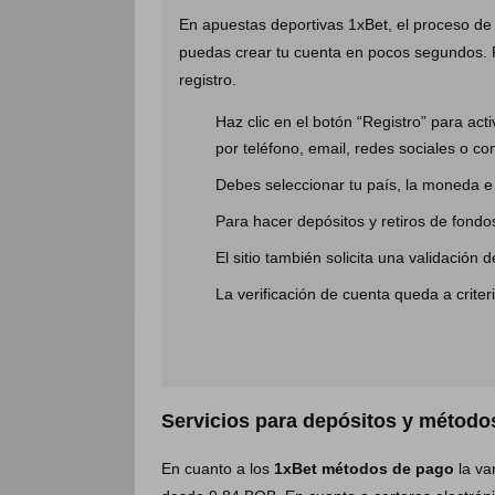
En apuestas deportivas 1xBet, el proceso de 
puedas crear tu cuenta en pocos segundos. 
registro.
Haz clic en el botón “Registro” para act
por teléfono, email, redes sociales o con
Debes seleccionar tu país, la moneda e 
Para hacer depósitos y retiros de fondo
El sitio también solicita una validación
La verificación de cuenta queda a criter
Servicios para depósitos y métodos
En cuanto a los
1xBet métodos de pago
la va