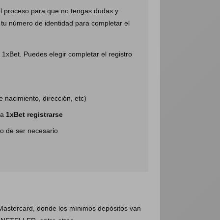
 el proceso para que no tengas dudas y
tu número de identidad para completar el
 1xBet. Puedes elegir completar el registro
 nacimiento, dirección, etc)
ra
1xBet registrarse
so de ser necesario
Mastercard, donde los mínimos depósitos van