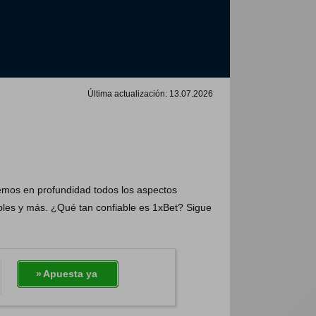
Última actualización:
13.07.2026
aremos en profundidad todos los aspectos
ibles y más. ¿Qué tan confiable es 1xBet? Sigue
Apuesta ya