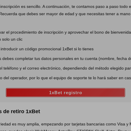
inscripción es sencillo. A continuación, te contamos paso a paso todo
Recuerda que debes ser mayor de edad y que necesitas tener a mano 
ivar el procedimiento de inscripción y aprovechar el bono de bienvenida
 solo un clic
introducir un código promocional 1xBet si lo tienes
s debes completar tus datos personales en tu cuenta (nombre, fecha de
 del teléfono y el correo electrónico, dependiendo del método elegido pa
io del operador, por lo que el equipo de soporte te lo hará saber en ca
1xBet registro
 de retiro 1xBet
riedad es muy amplia, empezando por tarjetas bancarias como Visa y 