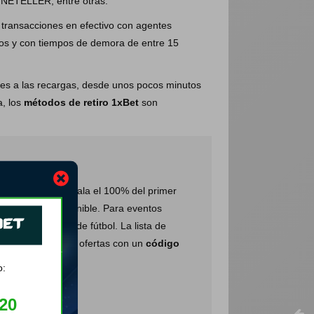
y NETELLER, entre otras.
transacciones en efectivo con agentes
gos y con tiempos de demora de entre 15
res a las recargas, desde unos pocos minutos
a, los
métodos de retiro 1xBet
son
ienvenida que iguala el 100% del primer
a promoción disponible. Para eventos
 goles partidos de fútbol. La lista de
cashback y otras ofertas con un
código
o:
20