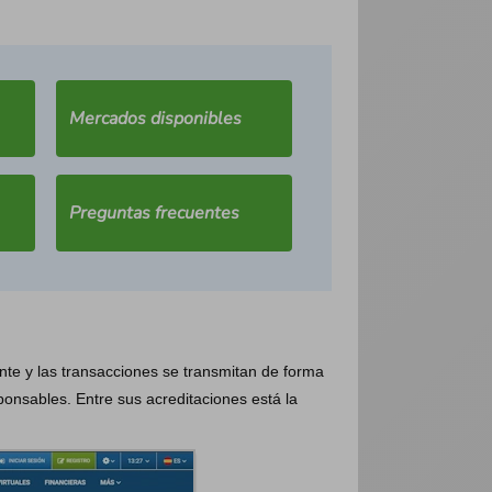
Mercados disponibles
Preguntas frecuentes
ente y las transacciones se transmitan de forma
ponsables. Entre sus acreditaciones está la