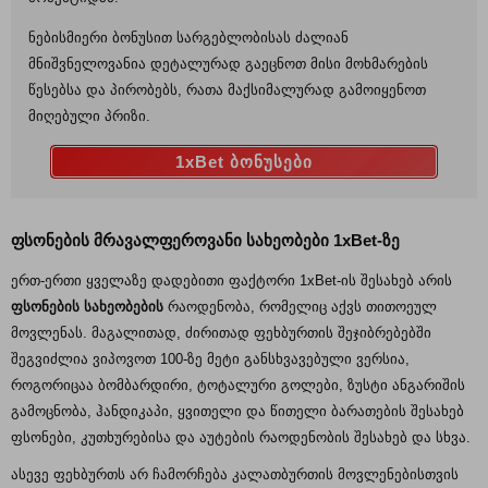
ნებისმიერი ბონუსით სარგებლობისას ძალიან
მნიშვნელოვანია დეტალურად გაეცნოთ მისი მოხმარების
წესებსა და პირობებს, რათა მაქსიმალურად გამოიყენოთ
მიღებული პრიზი.
1xBet ბონუსები
ფსონების მრავალფეროვანი სახეობები 1xBet-ზე
ერთ-ერთი ყველაზე დადებითი ფაქტორი 1xBet-ის შესახებ არის
ფსონების სახეობების
რაოდენობა, რომელიც აქვს თითოეულ
მოვლენას. მაგალითად, ძირითად ფეხბურთის შეჯიბრებებში
შეგვიძლია ვიპოვოთ 100-ზე მეტი განსხვავებული ვერსია,
როგორიცაა ბომბარდირი, ტოტალური გოლები, ზუსტი ანგარიშის
გამოცნობა, ჰანდიკაპი, ყვითელი და წითელი ბარათების შესახებ
ფსონები, კუთხურებისა და აუტების რაოდენობის შესახებ და სხვა.
ასევე ფეხბურთს არ ჩამორჩება კალათბურთის მოვლენებისთვის