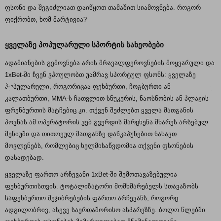
ფსონი და შეგიძლიათ დაიწყოთ თამაშით სიამოვნება. როგორ
ფიქრობთ, ხომ მარტივია?
ყველაზე პოპულარული სპორტის სახეობები
ადამიანების გემოვნება არის მრავალფეროვნების მოყვარული და
1xBet-ში ჩვენ ვპოულობთ უამრავ სპორტულ ფსონს: ყველაზე
პოპულარული, როგორიცაა ფეხბურთი, ჩოგბურთი ან
კალათბურთი, MMA-ს ჩათვლით სნუკერის, ნაოსნობის ან პლაჟის
ფრენბურთის მატჩებიც კი. თქვენ შეძლებთ ყველა მათგანის
პოვნას ამ ოპერატორის ვებ გვერდის მარცხენა მხარეს არსებულ
მენიუში და თითოეულ მათგანზე დაწკაპუნებით ნახავთ
მოვლენებს, რომლებიც ხელმისაწვდომია თქვენი ფსონების
დასადებად.
ყველაზე ფართო არჩევანი 1xBet-ში შემოთავაზებულია
ფეხბურთისთვის. ტოტალიზატორი მომხმარებელს სთავაზობს
საფეხბურთო შეჯიბრებების ფართო არჩევანს, როგორც
ადგილობრივ, ასევე საერთაშორისო ასპარეზზე. ბოლო წლებში