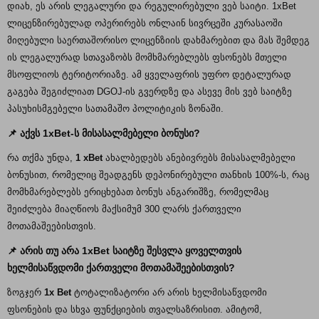
დიახ, ეს არის ლეგალური და რეგულირებული ვებ საიტი. 1xBet
ლიცენზირებულად ოპერირებს ონლაინ სივრცეში კურასაოში
მიღებული საერთაშორისო ლიცენზიის დახმარებით და მას შემდეგ
ის ლეგალურად სთავაზობს მომხმარებლებს ფსონებს მთელი
მსოფლიოს ტერიტორიაზე. ამ ყველაფრის უფრო დეტალურად
გაგება შეგიძლიათ DGOJ-ის გვერდზე და ასევე მის ვებ საიტზე
პასუხისმგებელი სათამაშო პოლიტიკის ზონაში.
📌 აქვს 1xBet-ს მისასალმებელი ბონუსი?
რა თქმა უნდა,
1 xBet
ახალბედებს ანებივრებს მისასალმებელი
ბონუსით, რომელიც შეადგენს დეპონირებული თანხის 100%-ს, რაც
მომხმარებლებს ერიცხებათ ბონუს ანგარიშზე, რომელმაც
შეიძლება მიაღწიოს მაქსიმუმ 300 ლარს ქართველი
მოთამაშეებისთვის.
📌 არის თუ არა 1xBet საიტზე შესვლა ყოველთვის
ხელმისაწვდომი ქართველი მოთამაშეებისთვის?
ზოგჯერ
1x Bet
ტოტალიზატორი არ არის ხელმისაწვდომი
ფსონების და სხვა ფუნქციების თვალსაზრისით. ამიტომ,