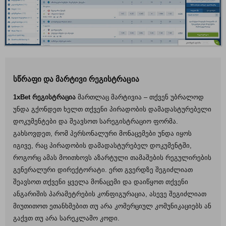
სწრაფი და მარტივი რეგისტრაცია
1xBet რეგისტრაცია
მართლაც მარტივია – თქვენ უბრალოდ
უნდა გქონდეთ ხელთ თქვენი პირადობის დამადასტურებელი
დოკუმენტები და შეავსოთ სარეგისტრაციო ფორმა.
გახსოვდეთ, რომ პერსონალური მონაცემები უნდა იყოს
იგივე, რაც პირადობის დამადასტურებელ დოკუმენტში,
როგორც ამას მოითხოვს აზარტული თამაშების რეგულირების
გენერალური დირექტორატი. ერთ გვერდზე შეგიძლიათ
შეავსოთ თქვენი ყველა მონაცემი და დაიწყოთ თქვენი
ანგარიშის პარამეტრების კონფიგურაცია, ასევე შეგიძლიათ
მიუთითოთ ეთანხმებით თუ არა კომერციულ კომუნიკაციებს ან
გაქვთ თუ არა სარეკლამო კოდი.