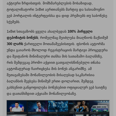
აქტიური ზრდისთვის. მომხმარებლების მოსაზიდად,
ტოტალიზატორი 1xBet აერთიანებს მარტივ და სასიამოვნო
ვებ პორტალის ინტერფეისსა და დიდ პრემიებს თუ საბონუსე
სქემებს.
1xBet სთავაზობს ყველა ახალბედას
100% პირველი
დეპოზიტის ბონუსს
, რომელმაც შეიძლება მიაღწიოს მაქსიმუმ
300 ლარს
ქართველი მოთამაშეებისთვის. ფსონის ავტორმა
უნდა გაიაროს მხოლოდ რეგისტრაციის მარტივი პროცედურა
და შეიტანოს მინიმალური თანხა მის სათამაშო ბალანსზე,
რის შემდეგაც პრომო აქციით გათვალისწინებული თნახა
ავტომატურად ჩაირიცხება მის ბონუს ანგარიშზე. ამ
შეთავაზებაში მონაწილეობის მისაღებად საკმარისია
ბალანსის შევსება მინიმუმ ერთი დოლარით, შემდეგ
გახსენით განყოფილება ბონუსებით ოფიციალურ ვებ საიტზე
და დათანხმდით აქციაში მონაწილეობაზე.