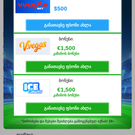
1xBet დარეგისტრირდით!
$500
განათავსე ფსონი ახლა
1xBet გადახდის მეთოდები თანხის კომფორტულად
შეტანის და გატანისთვის
ბონუსი:
ტოტალიზატორი 1xBet მომხმარებელს სთავაზობს ფინანსური
€1,500
ტრანზაქციების განხორციელებას ყველაზე პოპულარული და
კაზინოს ბონუსი
უსაფრთხო გადახდის სისტემების გამოყენებით.
1xBet გადახდის
განათავსე ფსონი ახლა
მეთოდების
სპექტრი სასიამოვნოდ გააკვირვებს თითოეულ
კლიენტს. დღეისათვის შეგიძლიათ განახორციელოთ დეპოზიტები
ბონუსი:
და თანხების გატანა შემდეგი მეთოდებით:
€1,500
Visa & Mastercard;
კაზინოს ბონუსი
საბანკო გადარიცხვა;
განათავსე ფსონი ახლა
NETELLER;
*პირობები და წესები შეიძლება გამოყენებულ იქნას! 18+
Skrill;
ecoPayz;