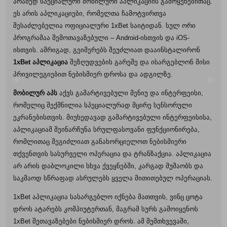
არამედ სპეციალური მობილური აპლიკაციის გამოყენებითაც.
ეს არის აპლიკაციები, რომელთა ჩამოტვირთვა
შესაძლებელია ოფიციალური 1xBet საიტიდან. სულ ორი
პროგრამაა შემოთავაზებული – Android-ისთვის და iOS-
ისთვის. ამრიგად, გეიმერებს შეუძლიათ დააინსტალირონ
1xBet აპლიკაცია
შეზღუდვების გარეშე და ისარგებლონ მისი
პრივილეგიებით ნებისმიერ დროსა და ადგილზე.
მობილურ აპს
აქვს გამარტივებული მენიუ და ინტერფეისი,
რომელიც შექმნილია სპეციალურად მცირე სენსორული
ეკრანებისთვის. მიუხედავად გამარტივებული ინტერფეისისა,
აპლიკაციამ შეინარჩუნა სრულფასოვანი ფუნქციონირება,
რომლითაც შეგიძლიათ განახორციელოთ ნებისმიერი
თქვენთვის სასურველი ოპერაცია და ტრანზაქცია. აპლიკაცია
არ არის დაბლოკილი სხვა ქვეყნებში, კარგად მუშაობს და
საკმაოდ სწრაფად ასრულებს ყველა მითითებულ ოპერაციას.
1xBet აპლიკაცია სასარგებლო იქნება მათთვის, ვინც ცოტა
დროს ატარებს კომპიუტერთან, მაგრამ სურს გამოიყენოს
1xBet შეთავაზებები ნებისმიერ დროს. ამ შემთხვევაში,