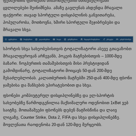
ფეხბურთის ფსონების მიმართულებით მნიშვნელოვანი
ცვლილებები შეინიშნება. ამაზე გავლენას ახდენდა მრავალი
ფაქტორი: თავად სპორტული დისციპლინის განვითარება,
პოპულარობა, მოთხოვნა, ხშირი სპორტული შეჯიბრებები და
მრავალი სხვა.
სპორტის სხვა სახეობებისთვის ტოტალიზატორი ასევე გთავაზობთ
მრავალფეროვან არჩევანს, ჰოკეის მატჩებისთვის – 1000-მდე
ბაზარი. ჩოგბურთის თამაშებისთვის მისი პრესტიჟიდან
გამომდინარე, ტოტალიზატორი მოიცავს 50-დან 200-მდე
შესაძლებლობას. კალათბურთის მატჩებში 250-დან 400-მდე ფსონი
ჯამებისა და შანსების უპირატესობით და სხვა.
ფსონები კომპიუტერულ დისციპლინებზე და ელ-სპორტის
სახეობებზე წარმოდგენილია მაქსიმალური ოდენობით 1xBet ვებ
საიტზე. მოთამაშეები ფსონებს დებენ მატჩისწინა და ლაივ
ლიგაზე, Counter Strike, Dota 2, FIFA და სხვა დისციპლინებზე.
მოვლენათა რაოდენობა 20-დან 120-მდე მერყეობს.