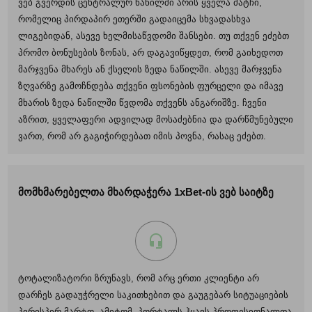
ვებ გვერდის ცენტრალურ ნაწილში არის ყველა მატჩი,
რომელიც პირდაპირ ეთერში გადაიცემა სხვადასხვა
ლიგებიდან, ასევე ხელმისაწვდომი შანსები. თუ თქვენ ეძებთ
პრომო ბონუსების ზონას, არ დაგავიწყდეთ, რომ გაიხედოთ
მარჯვენა მხარეს ან ქსელის ზედა ნაწილში. ასევე მარჯვენა
ზღვარზე გამოჩნდება თქვენი ფსონების ფურცელი და იმავე
მხარის ზედა ნაწილში წვდომა თქვენს ანგარიშზე. ჩვენი
აზრით, ყველაფერი ადვილად მოსაძებნია და დარწმუნებული
ვართ, რომ არ გაგიჭირდებათ იმის პოვნა, რასაც ეძებთ.
მომხმარებელთა მხარდაჭერა 1xBet-ის ვებ საიტზე
headset_mic
ტოტალიზატორი ზრუნავს, რომ არც ერთი კლიენტი არ
დარჩეს გადაუჭრელი საკითხებით და გაუგებარ სიტუაციების
პირისპირ მარტო. ამიტომ, პორტალს ჰყავს პროფესიონალთა