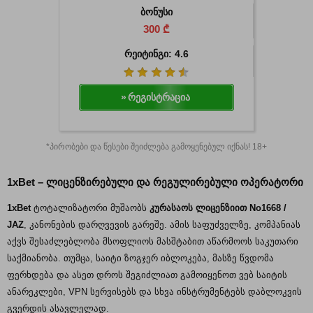
ბონუსი
300 ₾
რეიტინგი:
4.6
რეგისტრაცია
*პირობები და წესები შეიძლება გამოყენებულ იქნას! 18+
1xBet – ლიცენზირებული და რეგულირებული ოპერატორი
1xBet
ტოტალიზატორი მუშაობს
კურასაოს ლიცენზიით No1668 /
JAZ
, კანონების დარღვევის გარეშე. ამის საფუძველზე, კომპანიას
აქვს შესაძლებლობა მსოფლიოს მასშტაბით აწარმოოს საკუთარი
საქმიანობა. თუმცა, საიტი ზოგჯერ იბლოკება, მასზე წვდომა
ფერხდება და ასეთ დროს შეგიძლიათ გამოიყენოთ ვებ საიტის
ანარეკლები, VPN სერვისებს და სხვა ინსტრუმენტებს დაბლოკვის
გვერდის ასავლელად.