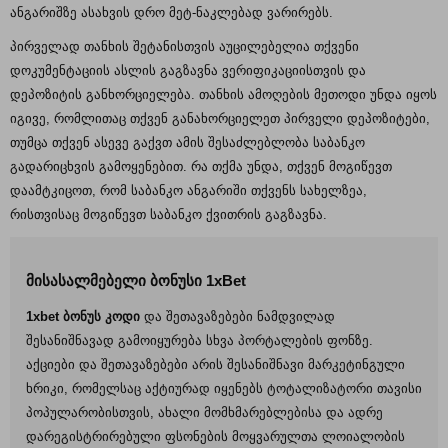
ანგარიშზე ასახვის დრო მეტ-ნაკლებად ვარირებს.
პირველად თანხის შეტანისთვის აუცილებელია თქვენი
დოკუმენტაციის ასლის გაგზავნა ვერიფიკაციისთვის და
დეპოზიტის განხორციელება. თანხის ამოღების მეთოდი უნდა იყოს
იგივე, რომლითაც თქვენ განახორციელეთ პირველი დეპოზიტები,
თუმცა თქვენ ასევე გაქვთ ამის შესაძლებლობა საბანკო
გადარიცხვის გამოყენებით. რა თქმა უნდა, თქვენ მოგიწევთ
დაამტკიცოთ, რომ საბანკო ანგარიში თქვენს სახელზეა,
რისთვისაც მოგიწევთ საბანკო ქვითრის გაგზავნა.
მისასალმებელი ბონუსი 1xBet
1xbet ბონუს კოდი
და შეთავაზებები ნამდვილად
შესანიშნავად გამოიყურება სხვა პორტალების ფონზე.
აქციები და შეთავაზებები არის შესანიშნავი მარკეტინგული
ხრიკი, რომელსაც აქტიურად იყენებს ტოტალიზატორი თავისი
პოპულარობისთვის, ახალი მომხმარებლებისა და ადრე
დარეგისტრირებული ფსონების მოყვარულთა ლოიალობის