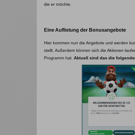
die er möchte.
Eine Auflistung der Bonusangebote
Hier kommen nun die Angebote und werden kurz
stellt. Außerdem können sich die Aktionen lau
Programm hat.
Aktuell sind das die folgen