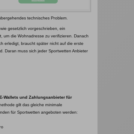
orübergehendes technisches Problem.
 wie gesetzlich vorgeschrieben, ein
ngt, um die Wohnadresse zu verifizieren. Danach
erledigt, braucht später nicht auf die erste
d. Daran muss sich jeder Sportwetten Anbieter
 E-Wallets und Zahlungsanbieter für
thode gilt das gleiche minimale
Kunden für Sportwetten angeboten werden:
ro