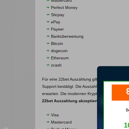
Mastercard
Perfect Money
Sticpay
ePay
Payeer
Banküberweisung
Bitcoin
dogecoin
Ethereum
zcash
Für eine 22bet Auszahlung gilt das minimal höhe
Support bestätigt. Die Auszahlungsdauer bei E-
erwarten. Die modernen Kryptowährungen wer
22bet Auszahlung akzeptiert
:
B
Visa
Mastercard
1