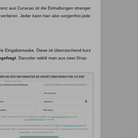
izenz aus Curacao ist die Einhaltungen strenger
rlieren. Jeder kann hier also sorgenfrei jede
 die Eingabemaske. Diese ist überraschend kurz
bgefragt
. Darunter wählt man aus zwei Drop-