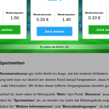
Bitcoin Cash
Nem
Verge
Bitco
Stratis
Ether
Mindestquoten:
Mindesteinsatz:
Mindesteinsatz:
Mindestquoten:
1.50
0.10 €
USD Coin
QTU
0.20 €
1.40
Paxos Standard Token
Rippl
t wetten
Jetzt w
Chainlink
True
Jetzt wetten
Basic Attention Token
Tethe
BitShares
Omis
Es gelten die AGB’s! 18+
Litecoin
Sportwetten
llkommensbonus
gar nicht direkt ins Auge, wie bei anderen Anbieter
rung wird man nur dezent am oberen Rand darauf hingewiesen, dass man
 volle Information. Wir finden diese höfliche Vorgangsweise ziemlich gu
 scharf ist, kann oben im Menüpunkt “
Mehr
” den Punkt “
Bonusse
” aus
tton für “
Sportwetten
” an, so werden nur mehr die Wettangebote angez
tton für “
Weitere Informationen
” und “
Bonusbedingungen
”. So be