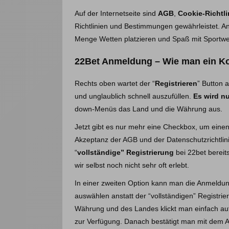
Auf der Internetseite sind
AGB
,
Cookie-Richtli
Richtlinien und Bestimmungen gewährleistet. An
Menge Wetten platzieren und Spaß mit Sportwe
22Bet Anmeldung – Wie man ein Kon
Rechts oben wartet der “
Registrieren
” Button 
und unglaublich schnell auszufüllen.
Es wird n
down-Menüs das Land und die Währung aus.
Jetzt gibt es nur mehr eine Checkbox, um eine
Akzeptanz der AGB und der Datenschutzrichtlini
“
vollständige” Registrierung
bei 22bet bereit
wir selbst noch nicht sehr oft erlebt.
In einer zweiten Option kann man die Anmeldu
auswählen anstatt der “vollständigen” Registrie
Währung und des Landes klickt man einfach auf
zur Verfügung. Danach bestätigt man mit dem A