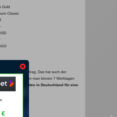
in Gold
eum Classic
M
e
 USD
r
eGO
ll keinen Höchstbetrag. Das hat auch der
- und Debitkarte kann man binnen 7 Werktagen
gsmethoden werden in Deutschland für eine
s:
ro
 €