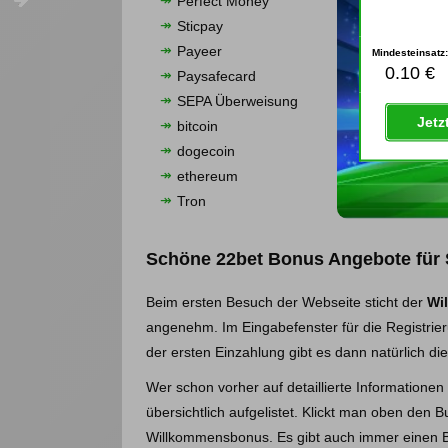
Perfect Money
Sticpay
Payeer
Mindesteinsatz:
0.10 €
Paysafecard
SEPA Überweisung
Jetz
bitcoin
dogecoin
ethereum
Tron
Schöne 22bet Bonus Angebote für 
Beim ersten Besuch der Webseite sticht der
Wi
angenehm. Im Eingabefenster für die Registrie
der ersten Einzahlung gibt es dann natürlich die
Wer schon vorher auf detaillierte Informationen
übersichtlich aufgelistet. Klickt man oben den Bu
Willkommensbonus. Es gibt auch immer einen Bu