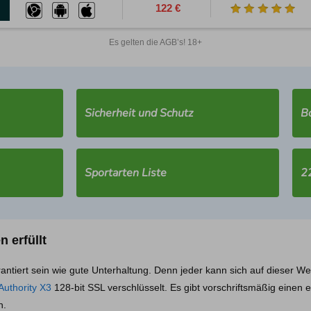
122 €
Es gelten die AGB’s! 18+
Sicherheit und Schutz
B
Sportarten Liste
2
 erfüllt
ntiert sein wie gute Unterhaltung. Denn jeder kann sich auf dieser Web
Authority X3
128-bit SSL verschlüsselt. Es gibt vorschriftsmäßig einen 
n.