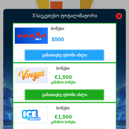
3 საუკეთესო ტოტალიზატორი
ბონუსი:
უნდა აღინიშნოს რომ
bet365 რეგისტრაცია
საიტზე საკმაოდ
$500
მარტივია. იგი ჰგავს სხვა ტოტალიზატორებში არსებულ ფორმას.
არ შემიძლია არ გამოვხატო ჩემი დიდი კმაყოფილება ამ
პროცესისადმი. იგი საკმაოდ მარტივია. სარეგისტრაციო ფორმა
განათავსე ფსონი ახლა
დაყოფილია რამდენიმე ნაბიჯად და თითოეული მათგანის შევსება
საკმაოდ იოლია.
ბონუსი:
რეგულაციებიდან და ლიცენზიიდან გამომდინარე კომპანია
€1,500
კაზინოს ბონუსი
ითხოვს სენსიტიური ინფორმაციის შეყვანას, რათა სრულებით
მოხდეს მომხმარებლის ვერიფიკაცია. აღნიშნული პროცესის
განათავსე ფსონი ახლა
გავლა აუცილებელია, რათა მოხდეს მომხმარებლების
უნიკალურობის დადგენა და დადასტურება.
ბონუსი:
ნებისმიერ დროს თქვენ შეგიძლიათ დაუკავშირდეთ ლაივ ჩათს და
€1,500
მომხმარებელთა მხარდაჭერის ჯგუფს. ისინი ყოველთვის მზად
კაზინოს ბონუსი
არიან უპასუხონ ნებისმიერ თქვენს კითხვას და აღნიშნული