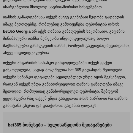
ისარგებლოთ მხოლოდ საერთაშორისო სისტემებით.
თანხის განაღდებისას თქვენ ასევე გექნებათ წვდომა გადახდის
იმავე მეთოდებზე, რომლებიც გამოიყენება დეპოზიტის დროს.
bet365 Georgia
არ აქვს თანხის განაღდების საკომისიო. გატანის
მინიმალური თანხა მერყეობს ინდივიდულაურად ხოლო
მაქსიმალური განაღდების თანხა, რომლის გაკეთებაც შეგიძლიათ,
ასევე ინდივიდუალურია.
თქვენი ანგარიშის საბანკო განყოფილებაში თქვენ გაქვთ
განყოფილება, სადაც მოცემულია bet 365 გადახდის მეთოდები.
თქვენი საბანკო დეტალები აუცილებლად უნდა იყოს შევსებული,
რადგან თქვენ უნდა განახორციელოთ თანხის განაღდება იმავე
მეთოდით, რომლითაც განახორციელეთ დეპოზიტი. შემდგომ
ყველაფერი რაც თქვენ უნდა გააკეთოთ არის აირჩიოთ რა თანხის
გამოტანა გსურთ და დააჭიროთ გატანის ღილაკს.
bet365 ბონუსები – ხელისაწვდომი შეთავაზებები