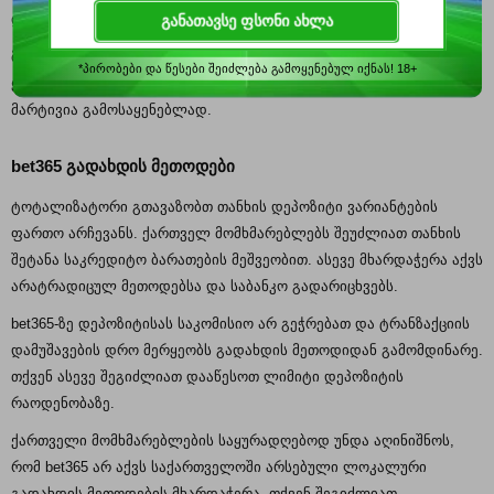
დეტალი ჩემთვის საკმაოდ მიმზიდველი და მოსაწონი იყო.
განათავსე ფსონი ახლა
მთლიანობაში, ვფიქრობ რომ bet365-ის რეგისტრაციის პროცესი
*პირობები და წესები შეიძლება გამოყენებულ იქნას! 18+
ყოვლისმომცველი და უსაფრთხოა. იგი ასევე ინტუიციური და
მარტივია გამოსაყენებლად.
bet365 გადახდის მეთოდები
ტოტალიზატორი გთავაზობთ თანხის დეპოზიტი ვარიანტების
ფართო არჩევანს. ქართველ მომხმარებლებს შეუძლიათ თანხის
შეტანა საკრედიტო ბარათების მეშვეობით. ასევე მხარდაჭერა აქვს
არატრადიცულ მეთოდებსა და საბანკო გადარიცხვებს.
bet365-ზე დეპოზიტისას საკომისიო არ გეჭრებათ და ტრანზაქციის
დამუშავების დრო მერყეობს გადახდის მეთოდიდან გამომდინარე.
თქვენ ასევე შეგიძლიათ დააწესოთ ლიმიტი დეპოზიტის
რაოდენობაზე.
ქართველი მომხმარებლების საყურადღებოდ უნდა აღინიშნოს,
რომ bet365 არ აქვს საქართველოში არსებული ლოკალური
გადახდის მეთოდების მხარდაჭერა. თქვენ შეგიძლიათ