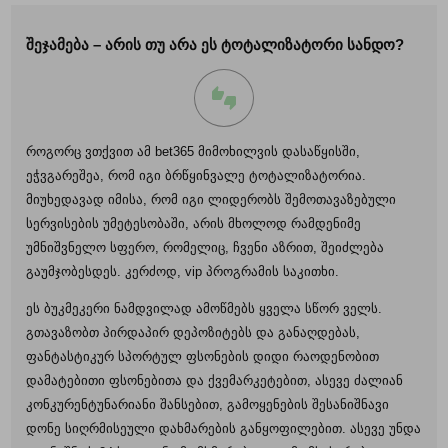
შეჯამება – არის თუ არა ეს ტოტალიზატორი სანდო?
thumbs_up_down
როგორც ვთქვით ამ bet365 მიმოხილვის დასაწყისში,
ეჭვგარეშეა, რომ იგი ბრწყინვალე ტოტალიზატორია.
მიუხედავად იმისა, რომ იგი ლიდერობს შემოთავაზებული
სერვისების უმეტესობაში, არის მხოლოდ რამდენიმე
უმნიშვნელო სფერო, რომელიც, ჩვენი აზრით, შეიძლება
გაუმჯობესდეს. კერძოდ, vip პროგრამის საკითხი.
ეს ბუკმეკერი ნამდვილად ამოწმებს ყველა სწორ ველს.
გთავაზობთ პირდაპირ დეპოზიტებს და განაღდებას,
ფანტასტიკურ სპორტულ ფსონების დიდი რაოდენობით
დამატებითი ფსონებითა და ქვემარკეტებით, ასევე ძალიან
კონკურენტუნარიანი შანსებით, გამოყენების შესანიშნავი
დონე სიღრმისეული დახმარების განყოფილებით. ასევე უნდა