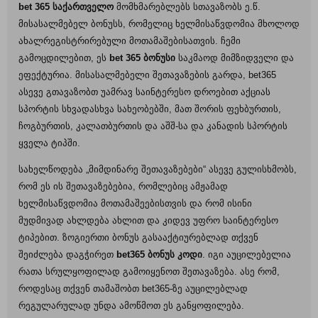
bet 365 საქართველო
მომხმარებლებს სთავაზობს ე.წ.
მისასალმებელ ბონუსს, რომელიც ხელმისაწვდომია მხოლოდ
ახალრეგისტრირებული მოთამაშებისათვის. ჩემი
გამოცდილებით, ეს
bet 365 ბონუსი
საკმაოდ მიმზიდველი და
ეფექტურია. მისასალმებელი შეთავაზების გარდა, bet365
ასევე გთავაზობთ უამრავ საინტერესო დროებით აქციას
სპორტის სხვადასხვა სახეობებში, მათ შორის ფეხბურთის,
ჩოგბურთის, კალათბურთის და აშშ-სა და კანადის სპორტის
ყველა ტიპში.
სახელწოდება „მიმდინარე შეთავაზებები“ ასევე გულისხმობს,
რომ ეს ის შეთავაზებებია, რომლებიც ამჟამად
ხელმისაწვდომია მოთამაშეებისთვის და რომ ისინი
მუდმივად ახლდება ახლით და კიდევ უფრო საინტერესო
ტიპებით. ზოგიერთი ბონუს გასააქტიურებლად თქვენ
შეიძლება დაგჭირეთ
bet365 ბონუს კოდი
. იგი აუცილებელია
რათა სრულყოფილად გამოიყენოთ შეთავაზება. ასე რომ,
როდესაც თქვენ თამაშობთ bet365-ზე აუცილებლად
რეგულარულად უნდა ამოწმოთ ეს განყოფილება.