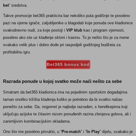
bet
” sredstva.
Takve promocije bet365 prakticira bar nekoliko puta godišnje te posebno
pazi na vjerne igrače, zaljubljenike u blagodati koje ponuda ove kladionice
svakodnevno nudi, za koje postoji i
VIP klub
kao i program vjernosti,
posebno ako ste uz klađenje skloni i kasinu. To je nešto što je za mene
svakako velik plus i dobro dođe pri raspodjeli godišnjeg budžeta za
profitabilnu igru.
Bet365 bonus kod
Razrada ponude u kojoj svatko može naći nešto za sebe
Smatram da bet365 kladionica ima na pojedinim sportskim događajima
taman onoliko tržišta klađenja koliko je potrebno da bi svatko našao
ponešto za sebe. Da, nogomet je najbolje razrađen, s hendikepima koji
uključuju azijske te čitavim nizom ponuđenih razina zbrojeva golova, ali i
zanimljivim kombinacijskim okladama.
Ono što me posebno privuklo, u “
Pre-match
” i “
In Play
” dijelu, svakako je