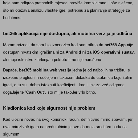
koje sam odigrao prethodnih mjeseci previše komplicirano i loše riješeno,
što mi otežava analizu vlastite igre, potrebnu za planiranje strategije za
budućnost.
bet365 aplikacija nije dostupna, ali mobilna verzija je odlična
Moram priznati da sam bio iznenađen kad sam otkrio da
bet365 App
nije
dostupan hrvatskim igračima ni za
Android ni za iOS operativni sustav
,
ali moje iskustvo klađenja u pokretu time nije narušeno.
Dapače,
bet365 mobilna web verzija
jedna je od najboljih na tržištu, s
izuzetno preglednim sučeljem i lakoćom dolaska do utakmica koje želim
igrati, a tu su i dobro istaknuti koeficijenti, kao i link za već odigrane
događaje te “
Cash Out
“, što mi je također vrlo bitno.
Kladionica kod koje sigurnost nije problem
Kad uložim novac na svoj korisnički račun, definitivno mirno spavam, jer
ovaj priređivač igara na sreću učinio je sve da moja sredstva budu na
sigurnom.