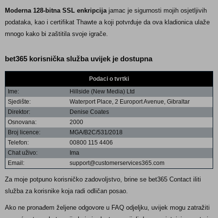
Moderna 128-bitna SSL enkripcija
jamac je sigurnosti mojih osjetljivih
podataka, kao i certifikat Thawte a koji potvrđuje da ova kladionica ulaže
mnogo kako bi zaštitila svoje igrače.
bet365 korisnička služba uvijek je dostupna
Podaci o tvrtki
Ime:
Hillside (New Media) Ltd
Sjedište:
Waterport Place, 2 Europort Avenue, Gibraltar
Direktor:
Denise Coates
Osnovana:
2000
Broj licence:
MGA/B2C/531/2018
Telefon:
00800 115 4406
Chat uživo:
Ima
Email:
support@customerservices365.com
Za moje potpuno korisničko zadovoljstvo, brine se bet365 Contact iliti
služba za korisnike koja radi odličan posao.
Ako ne pronađem željene odgovore u FAQ odjeljku, uvijek mogu zatražiti