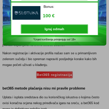
Proces je bio jednostavan, a najvažnije što sam morao potvrditi je bilo da
Bonus:
imam više od 18 godina i da sam punoljetan te da prihvaćam Uvjete
korištenja, nešto bez čega nema smisla uopće se upuštati u klađenje.
100 €
Jedina pomalo neobična stvar bio je
Four Digit Security Number
koji
bet365 kladionicu čini posebnom u zaštiti podataka korisnika te ga valja
Igraj odmah
zapamtiti ako želiš komunicirati s korisničkom službom, ali čak i ako ga
zaboraviš postoji detaljna procedura kako ga promijeniti koju možeš
*Uvjeti korištenja primjenjuju se! 18+
pronaći objašnjenu na online bet365 stranici.
Nakon registracije i aktivacije profila našao sam se u primamljivom
zelenom sučelju i bio spreman napraviti posljednje korake kako bih
mogao početi uživati u klađenju.
Bet365 registracija
bet365 metode plaćanja nisu mi pravile probleme
Uplata i isplata sredstava dio su korisničkog iskustva o kojima često
ovisi konačna ocjena nekog priređivača igara na sreću, a bet365 kod
mene je definitivno položio ispit.