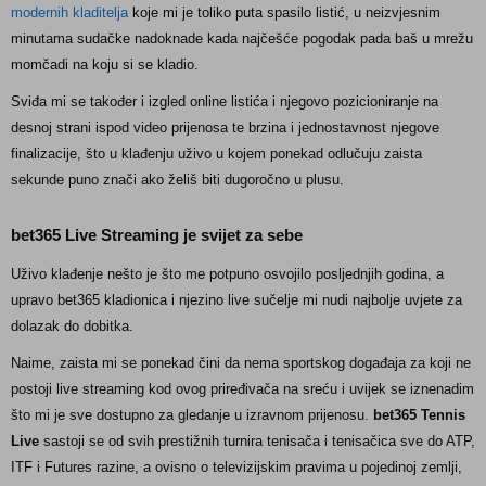
modernih kladitelja
koje mi je toliko puta spasilo listić, u neizvjesnim
minutama sudačke nadoknade kada najčešće pogodak pada baš u mrežu
momčadi na koju si se kladio.
Sviđa mi se također i izgled online listića i njegovo pozicioniranje na
desnoj strani ispod video prijenosa te brzina i jednostavnost njegove
finalizacije, što u klađenju uživo u kojem ponekad odlučuju zaista
sekunde puno znači ako želiš biti dugoročno u plusu.
bet365 Live Streaming je svijet za sebe
Uživo klađenje nešto je što me potpuno osvojilo posljednjih godina, a
upravo bet365 kladionica i njezino live sučelje mi nudi najbolje uvjete za
dolazak do dobitka.
Naime, zaista mi se ponekad čini da nema sportskog događaja za koji ne
postoji live streaming kod ovog priređivača na sreću i uvijek se iznenadim
što mi je sve dostupno za gledanje u izravnom prijenosu.
bet365 Tennis
Live
sastoji se od svih prestižnih turnira tenisača i tenisačica sve do ATP,
ITF i Futures razine, a ovisno o televizijskim pravima u pojedinoj zemlji,