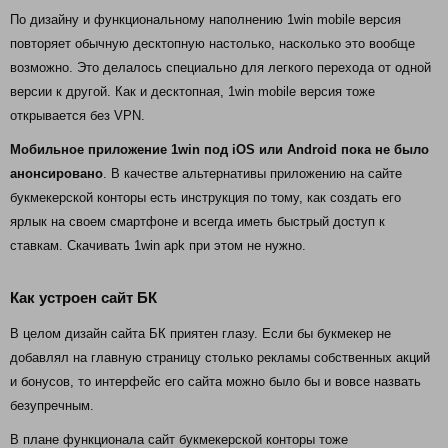
По дизайну и функциональному наполнению 1win mobile версия
повторяет обычную десктопную настолько, насколько это вообще
возможно. Это делалось специально для легкого перехода от одной
версии к другой. Как и десктопная, 1win mobile версия тоже
открывается без VPN.
Мобильное приложение 1win под iOS или Android пока не было
анонсировано
. В качестве альтернативы приложению на сайте
букмекерской конторы есть инструкция по тому, как создать его
ярлык на своем смартфоне и всегда иметь быстрый доступ к
ставкам. Скачивать 1win apk при этом не нужно.
Как устроен сайт БК
В целом дизайн сайта БК приятен глазу. Если бы букмекер не
добавлял на главную страницу столько рекламы собственных акций
и бонусов, то интерфейс его сайта можно было бы и вовсе назвать
безупречным.
В плане функционала сайт букмекерской конторы тоже