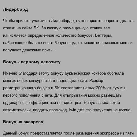
Лидерборд
Чтобы принять участие в Лидерборде, нужно просто-напросто делать
ставки на сайте БК. За каждую размещенную ставку вам
начисляется определенное количество бонусов. Беттеры,
набирающие больше всего бонусов, удостаиваются призовых мест и
получают денежные призы.
Бонус к первому депозиту
Именно благодаря этому бонусу букмекерская контора обогнала
многих своих конкурентов в плане щедрости. Размер
регистрационного бонуса в БК составляет целых 200% от суммы
первого пополнения счета. Для отыгрывания можно размещать
ординары с коэффициентом не ниже трех. Бонус начисляется
автоматически, вводить промокод 1win для его получения не нужно.
Бонус на экспресс
Данный бонус предоставляется после размещения экспресса из пяти