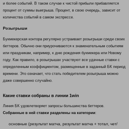
и более событий. В таком случае к чистой прибыли прибавляется
процент от суммы выигрыша. Процент, в свою очередь, зависит от
количества событий в самом экспрессе.
Розыгрыши
Букмекерская контора регулярно устраивает розыгрыши среди своих
беттеров. Обычно они приурочиваются к знаменательным событиям
или праздникам, например, к дню рождения букмекера или Новому
году. Как правило, в розыгрышах участвуют все удачные ставки с
определенным коэффициентом, размещенные в заданный БК период
времени. Это означает, что стать победителем розыгрыша можно
даже совершенно случайно.
Какие ставки собраны в линии 1win
Линия БК удовлетворяет запросы большинства беттеров.
Собранные в ней ставки разделены на категории
:
основные (результат матча, результат матча + тотал, чет/