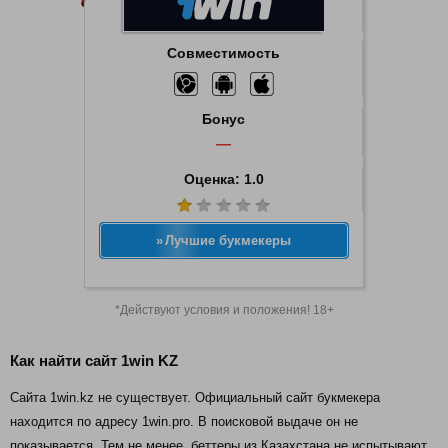
Совместимость
Бонус
—
Оценка:
1.0
Лучшие букмекеры
*Действуют условия и положения! 18+
Как найти сайт 1win KZ
Сайта 1win.kz не существует. Официальный сайт букмекера
находится по адресу 1win.pro. В поисковой выдаче он не
показывается. Тем не менее, беттеры из Казахстана не испытывают