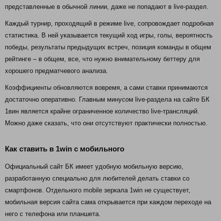
представленные в обычной линии, даже не попадают в live-раздел.
Каждый турнир, проходящий в режиме live, сопровождает подробная
статистика. В ней указывается текущий ход игры, голы, вероятность
победы, результаты предыдущих встреч, позиция команды в общем
рейтинге – в общем, все, что нужно внимательному беттеру для
хорошего предматчевого анализа.
Коэффициенты обновляются вовремя, а сами ставки принимаются
достаточно оперативно. Главным минусом live-раздела на сайте БК
1вин является крайне ограниченное количество live-трансляций.
Можно даже сказать, что они отсутствуют практически полностью.
Как ставить в 1win с мобильного
Официальный сайт БК имеет удобную мобильную версию,
разработанную специально для любителей делать ставки со
смартфонов. Отдельного mobile зеркала 1win не существует,
мобильная версия сайта сама открывается при каждом переходе на
него с телефона или планшета.