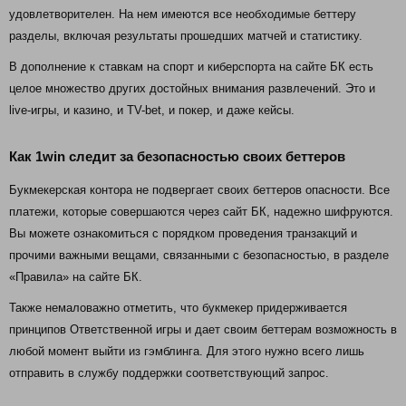
удовлетворителен. На нем имеются все необходимые беттеру
разделы, включая результаты прошедших матчей и статистику.
В дополнение к ставкам на спорт и киберспорта на сайте БК есть
целое множество других достойных внимания развлечений. Это и
live-игры, и казино, и TV-bet, и покер, и даже кейсы.
Как 1win следит за безопасностью своих беттеров
Букмекерская контора не подвергает своих беттеров опасности. Все
платежи, которые совершаются через сайт БК, надежно шифруются.
Вы можете ознакомиться с порядком проведения транзакций и
прочими важными вещами, связанными с безопасностью, в разделе
«Правила» на сайте БК.
Также немаловажно отметить, что букмекер придерживается
принципов Ответственной игры и дает своим беттерам возможность в
любой момент выйти из гэмблинга. Для этого нужно всего лишь
отправить в службу поддержки соответствующий запрос.