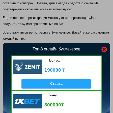
остальных конторах. Правда, для вывода средств с сайта БК
подтверждать свою личность все-таки нужно.
Еще в процессе регистрации можно указать промокод 1win и
получить от букмекера приятный бонус.
Всего вариантов регистрации в 1win четыре. Давайте же рассмотрим
каждый из них.
Топ-3 онлайн букмекеров
Бонус:
190000 ₸
Ставка
Бонус:
300000₸