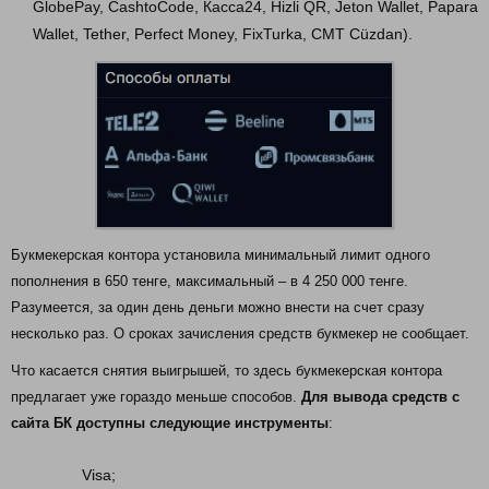
GlobePay, CashtoCode, Касса24, Hizli QR, Jeton Wallet, Papara
Wallet, Tether, Perfect Money, FixTurka, CMT Cüzdan).
Букмекерская контора установила минимальный лимит одного
пополнения в 650 тенге, максимальный – в 4 250 000 тенге.
Разумеется, за один день деньги можно внести на счет сразу
несколько раз. О сроках зачисления средств букмекер не сообщает.
Что касается снятия выигрышей, то здесь букмекерская контора
предлагает уже гораздо меньше способов.
Для вывода средств с
сайта БК доступны следующие инструменты
:
Visa;