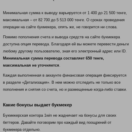
Минимальная сумма к выводу варьируется от 1 400 до 21 500 тенге,
максимальная – от 82 700 до 5 513 000 тенге. О сроках проведения
операции на сайте букмекера, опять же, не говорится ни слова.
Помимо пополнения счета и вывода средств на сайте букмекера
доступна опция перевода. Благодаря ей вы можете перевести деньги
любому другому пользователю, зная его электронный адрес или ID.
Минимальная сумма перевода составляет 650 тенге,
максимальная не уточняется
.
Каждая выполненная в аккаунте финансовая операция фиксируется
в разделе «Детализация». В нем можно отследить не только все
пополнения и снятия со счета, но и размещенные когда-либо ставки.
Какие бонусы выдает букмекер
Букмекерская контора 1win не жадничает на бонусы для своих
беттеров. Давайте поговорим про каждый вид поощрений от
букмекера отдельно.