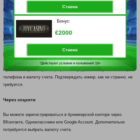
Ставка
В один клик
Бонус:
Чтобы зарегистрироваться в БК в один клик, нужно указать страну
€2000
проживания и выбрать валюту счета. В списке доступных вариантов,
конечно же, есть Казахстан и казахстанский тенге.
Ставка
По телефону
*Действуют условия и положения! 18+
При таком варианте регистрации вам предлагается указать номер
телефона и валюту счета. Подтверждать номер, как ни странно, не
требуется.
Через соцсети
Вы можете зарегистрироваться в букмекерской конторе через
ВКонтакте, Одноклассники или Google Account. Дополнительно
потребуется выбрать валюту счета.