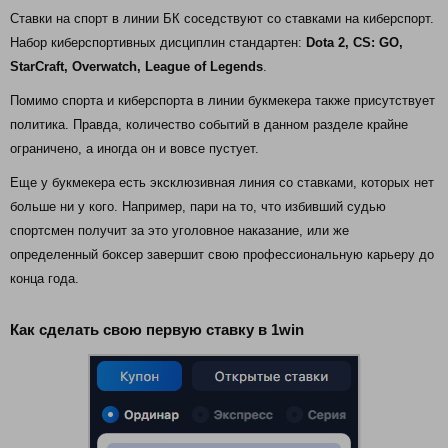
Ставки на спорт в линии БК соседствуют со ставками на киберспорт.
Набор киберспортивных дисциплин стандартен:
Dota 2, CS: GO,
StarCraft, Overwatch, League of Legends
.
Помимо спорта и киберспорта в линии букмекера также присутствует
политика. Правда, количество событий в данном разделе крайне
ограничено, а иногда он и вовсе пустует.
Еще у букмекера есть эксклюзивная линия со ставками, которых нет
больше ни у кого. Например, пари на то, что избивший судью
спортсмен получит за это уголовное наказание, или же
определенный боксер завершит свою профессиональную карьеру до
конца года.
Как сделать свою первую ставку в 1win