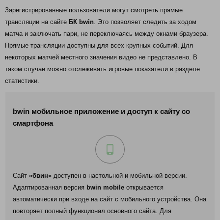
Зарегистрированные пользователи могут смотреть прямые
трансляции на сайте
БК bwin
. Это позволяет следить за ходом
матча и заключать пари, не переключаясь между окнами браузера.
Прямые трансляции доступны для всех крупных событий. Для
некоторых матчей местного значения видео не представлено. В
таком случае можно отслеживать игровые показатели в разделе
статистики.
bwin мобильное приложение и доступ к сайту со
смартфона
phone_android
Сайт
«бвин»
доступен в настольной и мобильной версии.
Адаптированная версия
bwin mobile
открывается
автоматически при входе на сайт с мобильного устройства. Она
повторяет полный функционал основного сайта. Для