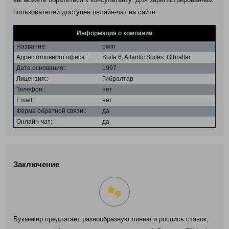
пользователей доступен онлайн-чат на сайте.
Информация о компании
Название:
bwin
Адрес головного офиса::
Suite 6, Atlantic Suites, Gibraltar
Дата основания::
1997
Лицензия::
Гибралтар
Телефон::
нет
Email::
нет
Форма обратной связи::
да
Онлайн-чат::
да
Заключение
thumbs_up_down
Букмекер предлагает разнообразную линию и роспись ставок,