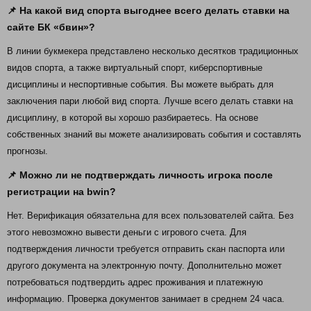
📌 На какой вид спорта выгоднее всего делать ставки на
сайте БК «бвин»?
В линии букмекера представлено несколько десятков традиционных
видов спорта, а также виртуальный спорт, киберспортивные
дисциплины и неспортивные события. Вы можете выбрать для
заключения пари любой вид спорта. Лучше всего делать ставки на
дисциплину, в которой вы хорошо разбираетесь. На основе
собственных знаний вы можете анализировать события и составлять
прогнозы.
📌 Можно ли не подтверждать личность игрока после
регистрации на bwin?
Нет. Верификация обязательна для всех пользователей сайта. Без
этого невозможно вывести деньги с игрового счета. Для
подтверждения личности требуется отправить скан паспорта или
другого документа на электронную почту. Дополнительно может
потребоваться подтвердить адрес проживания и платежную
информацию. Проверка документов занимает в среднем 24 часа.