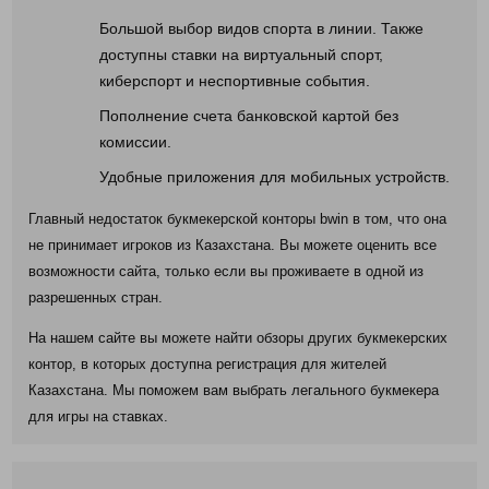
Большой выбор видов спорта в линии. Также
доступны ставки на виртуальный спорт,
киберспорт и неспортивные события.
Пополнение счета банковской картой без
комиссии.
Удобные приложения для мобильных устройств.
Главный недостаток букмекерской конторы bwin в том, что она
не принимает игроков из Казахстана. Вы можете оценить все
возможности сайта, только если вы проживаете в одной из
разрешенных стран.
На нашем сайте вы можете найти обзоры других букмекерских
контор, в которых доступна регистрация для жителей
Казахстана. Мы поможем вам выбрать легального букмекера
для игры на ставках.