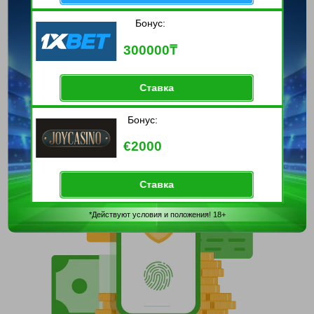
Банковская карта Visa, Mastercard, Maestro
Бонус:
Предоплаченные карты AstroPay
300000₸
Электронная платежная система PayPal
Кошельки Skrill и NETELLER
Ставка
Бонус:
€2000
Ставка
*Действуют условия и положения! 18+