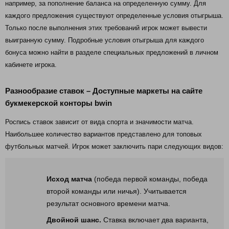
например, за пополнение баланса на определенную сумму. Для
каждого предложения существуют определенные условия отыгрыша.
Только после выполнения этих требований игрок может вывести
выигранную сумму. Подробные условия отыгрыша для каждого
бонуса можно найти в разделе специальных предложений в личном
кабинете игрока.
Разнообразие ставок – Доступные маркеты на сайте
букмекерской конторы bwin
Роспись ставок зависит от вида спорта и значимости матча.
Наибольшее количество вариантов представлено для топовых
футбольных матчей. Игрок может заключить пари следующих видов:
Исход матча
(победа первой команды, победа
второй команды или ничья). Учитывается
результат основного времени матча.
Двойной шанс.
Ставка включает два варианта,