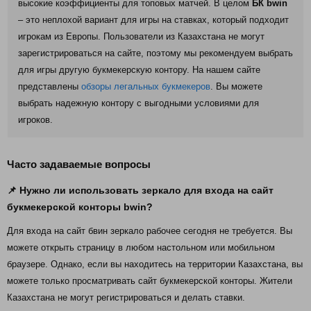
высокие коэффициенты для топовых матчей. В целом
БК bwin
– это неплохой вариант для игры на ставках, который подходит
игрокам из Европы. Пользователи из Казахстана не могут
зарегистрироваться на сайте, поэтому мы рекомендуем выбрать
для игры другую букмекерскую контору. На нашем сайте
представлены
обзоры легальных букмекеров
. Вы можете
выбрать надежную контору с выгодными условиями для
игроков.
Часто задаваемые вопросы
📌 Нужно ли использовать зеркало для входа на сайт
букмекерской конторы bwin?
Для входа на сайт бвин зеркало рабочее сегодня не требуется. Вы
можете открыть страницу в любом настольном или мобильном
браузере. Однако, если вы находитесь на территории Казахстана, вы
можете только просматривать сайт букмекерской конторы. Жители
Казахстана не могут регистрироваться и делать ставки.