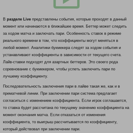
В
разделе Live
представлены события, которые проходят в данный
момент или начинаются в ближайшее время. Беттер может следить
за ходом матча и заключать пари. Особенность ставок в режиме
реального времени в том, что коэффициенты могут меняться в
любой момент. Аналитики букмекера следят за ходом события и
устанавливают коэффициенты в зависимости от текущего счета.
Лайв-ставки подходят для азартных беттеров. Это своего рода
соревнование с букмекером, чтобы успеть заключить пари по
лучшему коэффициенту.
Последовательность заключения пари в лайве такая же, как и в
прематчевой линии. При заключении пари система предлагает
согласиться с изменением коэффициента. Если игрок соглашается,
то ставка будет рассчитана по текущему значению коэффициента на
момент окончания матча. Если отказаться от изменения
коэффициента, то выигрыш рассчитывается по коэффициенту,
который действовал при заключении пари.