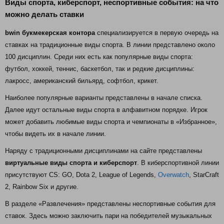
Виды спорта, киберспорт, неспортивные события: на что
можно делать ставки
bwin букмекерская контора
специализируется в первую очередь на
ставках на традиционные виды спорта. В линии представлено около
100 дисциплин. Среди них есть как популярные виды спорта:
футбол, хоккей, теннис, баскетбол, так и редкие дисциплины:
лакросс, американский бильярд, софтбол, крикет.
Наиболее популярные варианты представлены в начале списка.
Далее идут остальные виды спорта в алфавитном порядке. Игрок
может добавить любимые виды спорта и чемпионаты в «Избранное»,
чтобы видеть их в начале линии.
Наряду с традиционными дисциплинами на сайте представлены
виртуальные виды спорта и киберспорт
. В киберспортивной линии
присутствуют CS: GO, Dota 2, League of Legends,
Overwatch
, StarCraft
2, Rainbow Six и другие.
В разделе «Развлечения» представлены неспортивные события для
ставок. Здесь можно заключить пари на победителей музыкальных