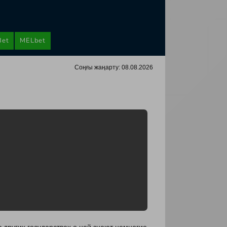
Bet
MELbet
Соңғы жаңарту:
08.08.2026
в других государствах о ней знают немногие,