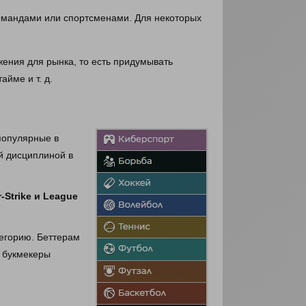
командами или спортсменами. Для некоторых
жения для рынка, то есть придумывать
айме и т. д.
популярные в
й дисциплиной в
r-Strike и League
тегорию. Беттерам
е букмекеры