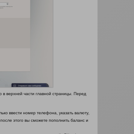
 в верхней части главной страницы. Перед
лько ввести номер телефона, указать валюту,
е после этого вы сможете пополнить баланс и