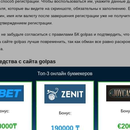
 способ регистрации. Чтобы воспользоваться им, укажите данные д
я, которые вы видите на скриншоте, обязательны к заполнению. Б
гин, имя или валюту после завершения регистрации уже не получит
одтверждением регистрации.
не забудьте согласиться с правилами БК golpas и подтвердить, чт
на сайте golpas лучше повременить, так как обман все равно раскр
а.
едства с сайта golpas
Топ-3 онлайн букмекеров
пользовать следующие способы:
этого счет в банке вовсе не обязательно.
данный момент данный способ не работает.
 через QIWI-терминал, так и с помощью обычного QIWI-кошелька.
олнить свой игровой счет в любом автомате страны.
онус:
Бону
Бонус:
й удобный способ пополнения счета, так как он требует не только ф
0000₸
€20
190000 ₸