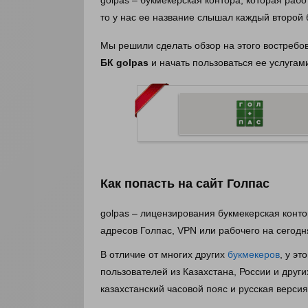
то у нас ее название слышал каждый второй 
Мы решили сделать обзор на этого востребов
БК golpas
и начать пользоваться ее услугами,
Как попасть на сайт Голпас
golpas – лицензирования букмекерская конто
адресов Голпас, VPN или рабочего на сегодня
В отличие от многих других
букмекеров
, у э
пользователей из Казахстана, России и други
казахстанский часовой пояс и русская верси