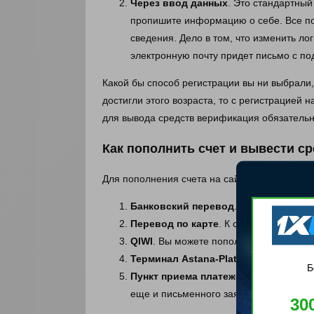
Через ввод данных
. Это стандартный
пропишите информацию о себе. Все пол
сведения. Дело в том, что изменить ло
электронную почту придет письмо с п
Какой бы способ регистрации вы ни выбрали, 
достигли этого возраста, то с регистрацией 
для вывода средств верификация обязательн
Как пополнить счет и вывести ср
Для пополнения счета на сайте БК можно ис
Банковский перевод
. Открывать для 
Перевод по карте
. К сожалению, на 
QIWI
. Вы можете пополнить баланс как
Терминал Astana-Plat
. Вы можете поп
Б
Пункт приема платежей
. Это не самы
еще и письменного заявления.
30