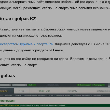
здает альтернативный сайт, является небольшой (по сравнению с д
елающие могли размещать ставки на спортивные события без каких-
отает golpas KZ
Казахстане нет, так как эта букмекерская контора имеет лицензию г
цензия на организацию тотализатора.
истерством туризма и спорта РК
. Лицензия действует с 13 июня 20
ти данный документ в разделе
«О нас»
.
циях на его сайте не говорится ни слова. Впрочем, в этом плане Б
щать ставки на спорт.
 golpas