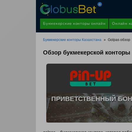
Skip
to
content
Букмекерские конторы онлайн
Онлайн к
Букмекерские конторы Казахстана
Golpas обзор
Обзор букмекерской конторы g
ПРИВЕТСТВЕННЫЙ БОНУ
Получите бонус!
golpas – букмекерская контора, которая раб