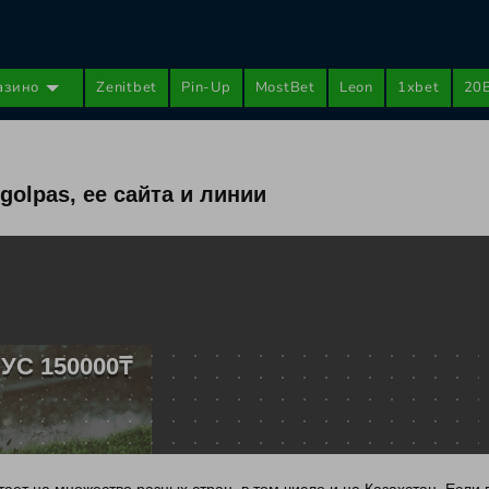
азино
Zenitbet
Pin-Up
MostBet
Leon
1xbet
20
olpas, ее сайта и линии
С 150000₸
отает на множество разных стран,
в том числе и на Казахстан. Если 