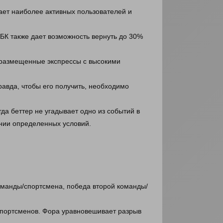
ает наиболее активных пользователей и
 БК также дает возможность вернуть до 30%
о размещенные экспрессы с высокими
Правда, чтобы его получить, необходимо
гда беттер не угадывает одно из событий в
дении определенных условий.
команды/спортсмена, победа второй команды/
 спортсменов. Фора уравновешивает разрыв