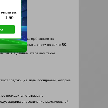
Мин. коэфф.:
1.50
ка
понимать, что в каждой заявке на
на кнопку
«Пополнить счет»
на сайте БК.
-Plat. На данном этапе вам также
ствуют следующие виды поощрений, которые
онус приходится отыгрывать.
 предусматривают увеличение максимальной