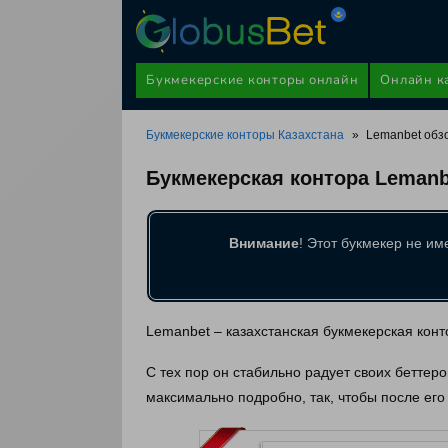
Skip
to
content
Букмекерские конторы онлайн
Онлайн к
Букмекерские конторы Казахстана
Lemanbet обз
Букмекерская контора Lemanb
Внимание
! Этот букмекер не и
Lemanbet – казахстанская букмекерская конт
С тех пор он стабильно радует своих бетте
максимально подробно, так, чтобы после его 