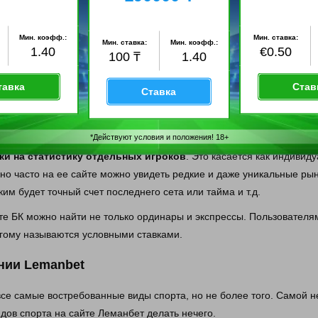
ь получит в подарок автомобиль. Уверяем вас, что это далеко не 
Мин. коэфф.:
Мин. ставка:
Мин. ставка:
Мин. коэфф.:
1.40
€0.50
100 ₸
1.40
ещать у букмекера
тавка
Став
Ставка
 Леманбет предлагает своим пользователям самые разнообразные 
фору. Иногда букмекер принимает прогнозы и на европейский ганди
*Действуют условия и положения! 18+
ки на статистику отдельных игроков
. Это касается как индивид
о часто на ее сайте можно увидеть редкие и даже уникальные рынк
им будет точный счет последнего сета или тайма и т.д.
айте БК можно найти не только ординары и экспрессы. Пользовател
угому называются условными ставками.
нии Lemanbet
 все самые востребованные виды спорта, но не более того. Самой 
дов спорта на сайте Леманбет делать нечего.