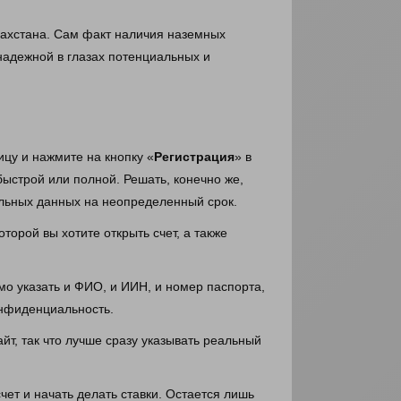
захстана. Сам факт наличия наземных
надежной в глазах потенциальных и
ицу и нажмите на кнопку «
Регистрация
» в
быстрой или полной. Решать, конечно же,
ельных данных на неопределенный срок.
торой вы хотите открыть счет, а также
о указать и ФИО, и ИИН, и номер паспорта,
онфиденциальность.
т, так что лучше сразу указывать реальный
ет и начать делать ставки. Остается лишь