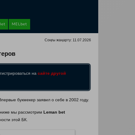
Bet
MELbet
Соңғы жаңарту:
11.07.2026
теров
егистрироваться на
сайте другой
Впервые букмекер заявил о себе в 2002 году.
е ниже мы рассмотрим
Leman bet
ности этой БК.