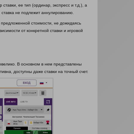
тавки, ее тип (ординар, экспресс и т.д.), а
 ставка не подлежит аннулированию.
о предложенной стоимости, не дожидаясь
исимости от конкретной ставки и игровой
 невелико. В основном в нем представлены
ивна, доступны даже ставки на точный счет.