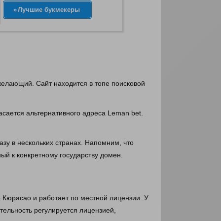
Лучшие букмекеры
 желающий. Сайт находится в топе поисковой
касается альтернативного адреса Leman bet.
азу в нескольких странах. Напомним, что
ый к конкретному государству домен.
 Кюрасао и работает по местной лицензии. У
ятельность регулируется лицензией,