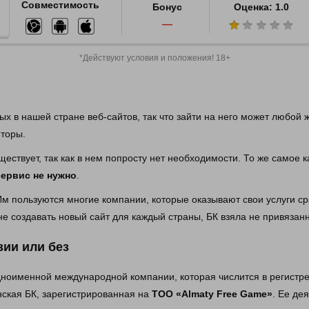
Совместимость
Оценка:
1.0
Бонус
—
*Действуют условия и положения! 18+
ых в нашей стране веб-сайтов, так что зайти на него может любой
нторы.
ществует, так как в нем попросту нет необходимости. То же самое 
сервис не нужно
.
 Им пользуются многие компании, которые оказывают свои услуги ср
е создавать новый сайт для каждый страны, БК взяла не привязанн
зии или без
ноименной международной компании, которая числится в регистре
нская БК, зарегистрированная на
ТОО «Almaty Free Game»
. Ее де