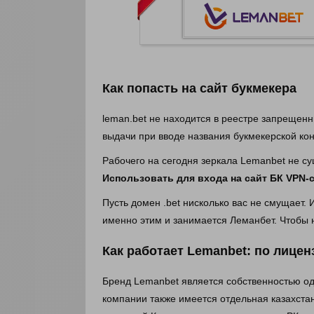
Как попасть на сайт букмекера
leman.bet не находится в реестре запрещенн
выдачи при вводе названия букмекерской ко
Рабочего на сегодня зеркала Lemanbet не су
Использовать для входа на сайт БК VPN-
Пусть домен .bet нисколько вас не смущает.
именно этим и занимается Леманбет. Чтобы н
Как работает Lemanbet: по лицен
Бренд Lemanbet является собственностью од
компании также имеется отдельная казахста