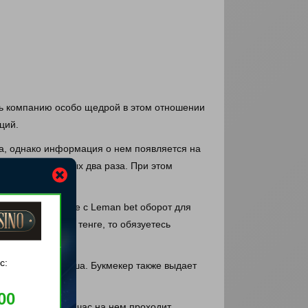
ать компанию особо щедрой в этом отношении
ций.
ва, однако информация о нем появляется на
й депозит в целых два раза. При этом
грывать
. В случае с Leman bet оборот для
 размере 3 000 тенге, то обязуетесь
с:
ет 6% от выигрыша. Букмекер также выдает
00
ии. Например, сейчас на нем проходит