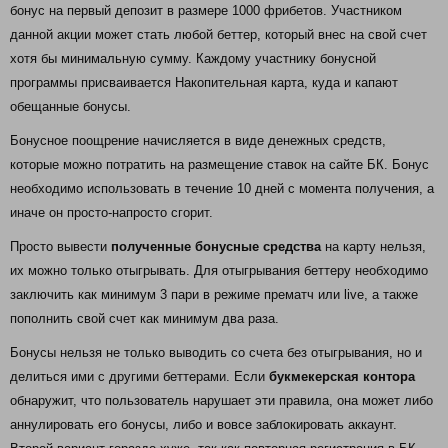
бонус на первый депозит в размере 1000 фрибетов. Участником
данной акции может стать любой беттер, который внес на свой счет
хотя бы минимальную сумму. Каждому участнику бонусной
программы присваивается Накопительная карта, куда и капают
обещанные бонусы.
Бонусное поощрение начисляется в виде денежных средств,
которые можно потратить на размещение ставок на сайте БК. Бонус
необходимо использовать в течение 10 дней с момента получения, а
иначе он просто-напросто сгорит.
Просто вывести
полученные бонусные средства
на карту нельзя,
их можно только отыгрывать. Для отыгрывания беттеру необходимо
заключить как минимум 3 пари в режиме прематч или live, а также
пополнить свой счет как минимум два раза.
Бонусы нельзя не только выводить со счета без отыгрывания, но и
делиться ими с другими беттерами. Если
букмекерская контора
обнаружит, что пользователь нарушает эти правила, она может либо
аннулировать его бонусы, либо и вовсе заблокировать аккаунт.