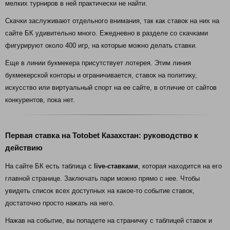
мелких турниров в ней практически не найти.
Скачки заслуживают отдельного внимания, так как ставок на них на
сайте БК удивительно много. Ежедневно в разделе со скачками
фигурируют около 400 игр, на которые можно делать ставки.
Еще в линии букмекера присутствует лотерея. Этим линия
букмекерской конторы и ограничивается, ставок на политику,
искусство или виртуальный спорт на ее сайте, в отличие от сайтов
конкурентов, пока нет.
Первая ставка на Totobet Казахстан: руководство к
действию
На сайте БК есть таблица с
live-ставками
, которая находится на его
главной странице. Заключать пари можно прямо с нее. Чтобы
увидеть список всех доступных на какое-то событие ставок,
достаточно просто нажать на него.
Нажав на событие, вы попадете на страничку с таблицей ставок и