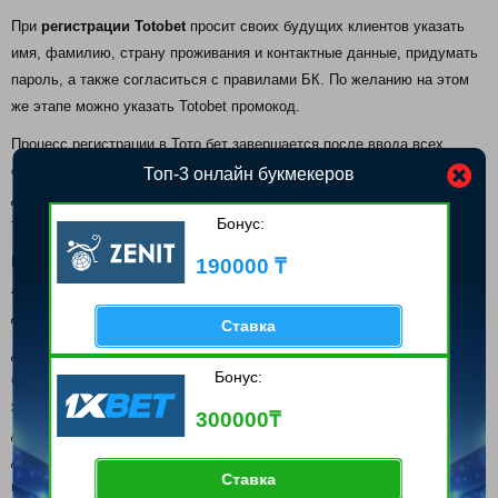
При
регистрации Totobet
просит своих будущих клиентов указать
имя, фамилию, страну проживания и контактные данные, придумать
пароль, а также согласиться с правилами БК. По желанию на этом
же этапе можно указать Totobet промокод.
Процесс регистрации в Тото бет завершается после ввода всех
обязательных данных. Вход в аккаунт выполняется автоматически.
Топ-3 онлайн букмекеров
Для активации аккаунта не требуется даже подтверждать номер
Бонус:
телефона или электронный адрес.
Каждый зарегистрированный пользователь получает доступ к
190000 ₸
личному кабинету, в котором хранится вся информация о нем.
Данные в личном кабинете можно менять.
Ставка
Для вывода
средств верификация
не обязательна. Однако
Бонус:
букмекерская контора может запросить ее по собственному
желанию. Например, если у нее вдруг возникнут сомнения в том, что
300000₸
дебетовая карта, на которую должен быть перечислен выигрыш,
действительно принадлежит беттеру. Единого списка документов,
Ставка
необходимых для верификации, у БК нет. Для установления