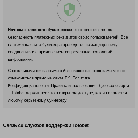
security
Начнем с главного:
букмекерская контора отвечает за
безопасность платежных реквизитов своих пользователей. Все
платежи на сайте букмекера проводятся по защищенному
соединению и с применением современных технологий
шифрования.
С остальными связанными с безопасностью нюансами можно
ознакомиться прямо на сайте БК. Политика
Конфиденциальности, Правила использования, Договор оферта
– Totobet держит все это в открытом доступе, как и полагается
любому серьезному букмекеру.
Связь со службой поддержки Totobet