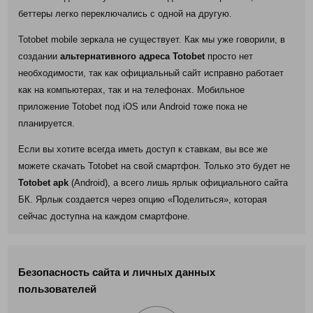
беттеры легко переключались с одной на другую.
Totobet mobile зеркала не существует. Как мы уже говорили, в
создании
альтернативного адреса Totobet
просто нет
необходимости, так как официальный сайт исправно работает
как на компьютерах, так и на телефонах. Мобильное
приложение Totobet под iOS или Android тоже пока не
планируется.
Если вы хотите всегда иметь доступ к ставкам, вы все же
можете скачать Totobet на свой смартфон. Только это будет не
Totobet apk
(Android), а всего лишь ярлык официального сайта
БК. Ярлык создается через опцию «Поделиться», которая
сейчас доступна на каждом смартфоне.
Безопасность сайта и личных данных
пользователей