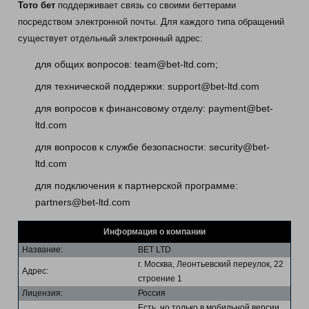
Тото бет
поддерживает связь со своими беттерами
посредством электронной почты. Для каждого типа обращений
существует отдельный электронный адрес:
для общих вопросов:
team@bet-ltd.com
;
для технической поддержки:
support@bet-ltd.com
для вопросов к финансовому отделу:
payment@bet-
ltd.com
для вопросов к службе безопасности:
security@bet-
ltd.com
для подключения к партнерской программе:
partners@bet-ltd.com
Информация о компании
Название:
BET LTD
г. Москва, Леонтьевский переулок, 22
Адрес:
строение 1
Лицензия:
Россия
Есть, но только в мобильной версии