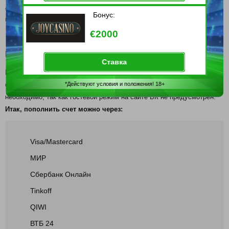
личности букмекер может запросить как паспортные данные, так и
Бонус:
прописку или же сведения о регистрации.
€2000
Пополнение счета и вывод выигрышей с сайта БК
Ставка
После окончания регистрации наступает пора первого пополнения
*Действуют условия и положения! 18+
счета. Чтобы начать делать ставки, пополнить баланс просто
необходимо, так как гостевой режим на сайте БК не предусмотрен.
Итак, пополнить счет можно через:
Visa/Mastercard
МИР
Сбербанк Онлайн
Tinkoff
QIWI
ВТБ 24