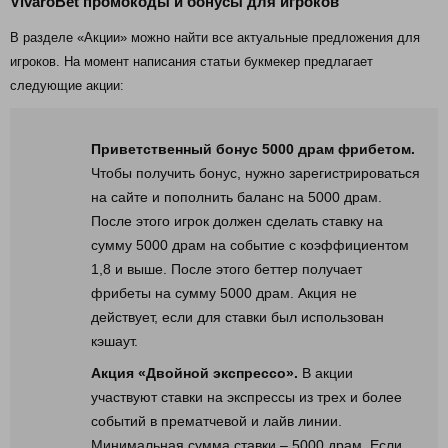
VivaroBet промокоды и бонусы для игроков
В разделе «Акции» можно найти все актуальные предложения для
игроков. На момент написания статьи букмекер предлагает
следующие акции:
Приветственный бонус 5000 драм фрибетом.
Чтобы получить бонус, нужно зарегистрироваться
на сайте и пополнить баланс на 5000 драм.
После этого игрок должен сделать ставку на
сумму 5000 драм на событие с коэффициентом
1,8 и выше. После этого беттер получает
фрибеты на сумму 5000 драм. Акция не
действует, если для ставки был использован
кэшаут.
Акция «Двойной экспрессо».
В акции
участвуют ставки на экспрессы из трех и более
событий в прематчевой и лайв линии.
Минимальная сумма ставки – 5000 драм. Если