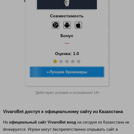
Совместимость
Бонус
—
Оценка:
1.0
Лучшие букмекеры
*Действуют условия и положения! 18+
VivaroBet доступ к официальному сайту из Казахстана
На
официальный сайт VivaroBet вход
на сегодня из Казахстана не
блокируется. Игроки могут беспрепятственно открывать сайт в