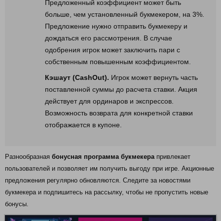
Предложенный коэффициент может быть
больше, чем установленный букмекером, на 3%.
Предложение нужно отправить букмекеру и
дождаться его рассмотрения. В случае
одобрения игрок может заключить пари с
собственным повышенным коэффициентом.
Кэшаут (CashOut).
Игрок может вернуть часть
поставленной суммы до расчета ставки. Акция
действует для ординаров и экспрессов.
Возможность возврата для конкретной ставки
отображается в купоне.
Разнообразная
бонусная программа букмекера
привлекает
пользователей и позволяет им получить выгоду при игре. Акционные
предложения регулярно обновляются. Следите за новостями
букмекера и подпишитесь на рассылку, чтобы не пропустить новые
бонусы.