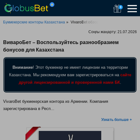
Skip
3
to
content
Букмекерские конторы Казахстана
VivaroBet обзор
Соңғы жаңарту:
21.07.2026
ВивароБет – Воспользуйтесь разнообразием
бонусов для Казахстана
Внимание
! Этот букмекер не имеет лицензии на территории
Казахстана. Мы рекомендуем вам зарегистрироваться на
сайте
другой лицензированной и проверенной нами БК
.
VivaroBet букмекерская контора из Армении. Компания
зарегистрирована в Респ
...
Узнать больше +