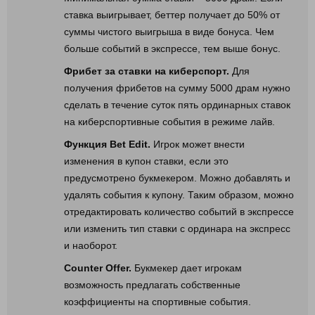
ставка выигрывает, беттер получает до 50% от
суммы чистого выигрыша в виде бонуса. Чем
больше событий в экспрессе, тем выше бонус.
Фрибет за ставки на киберспорт.
Для
получения фрибетов на сумму 5000 драм нужно
сделать в течение суток пять ординарных ставок
на киберспортивные события в режиме лайв.
Функция Bet Edit.
Игрок может внести
изменения в купон ставки, если это
предусмотрено букмекером. Можно добавлять и
удалять события к купону. Таким образом, можно
отредактировать количество событий в экспрессе
или изменить тип ставки с ординара на экспресс
и наоборот.
Counter Offer.
Букмекер дает игрокам
возможность предлагать собственные
коэффициенты на спортивные события.