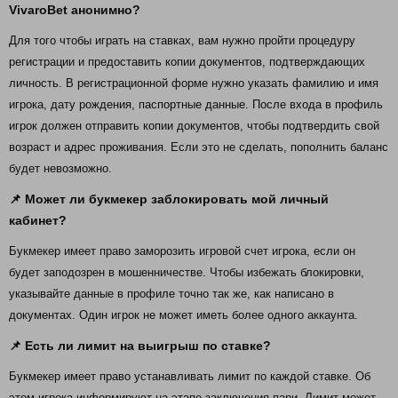
VivaroBet анонимно?
Для того чтобы играть на ставках, вам нужно пройти процедуру
регистрации и предоставить копии документов, подтверждающих
личность. В регистрационной форме нужно указать фамилию и имя
игрока, дату рождения, паспортные данные. После входа в профиль
игрок должен отправить копии документов, чтобы подтвердить свой
возраст и адрес проживания. Если это не сделать, пополнить баланс
будет невозможно.
📌 Может ли букмекер заблокировать мой личный
кабинет?
Букмекер имеет право заморозить игровой счет игрока, если он
будет заподозрен в мошенничестве. Чтобы избежать блокировки,
указывайте данные в профиле точно так же, как написано в
документах. Один игрок не может иметь более одного аккаунта.
📌 Есть ли лимит на выигрыш по ставке?
Букмекер имеет право устанавливать лимит по каждой ставке. Об
этом игрока информируют на этапе заключения пари. Лимит может