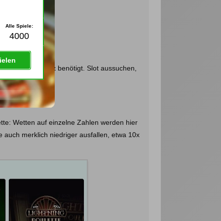
Alle Spiele:
4000
ielen
 Zugang Schweiz
benötigt. Slot aussuchen,
tte: Wetten auf einzelne Zahlen werden hier
e auch merklich niedriger ausfallen, etwa 10x