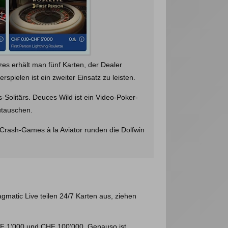
zes erhält man fünf Karten, der Dealer
rspielen ist ein zweiter Einsatz zu leisten.
s-Solitärs. Deuces Wild ist ein Video-Poker-
utauschen.
 Crash-Games à la Aviator runden die Dolfwin
gmatic Live teilen 24/7 Karten aus, ziehen
CHF 1’000 und CHF 100’000. Genauso ist