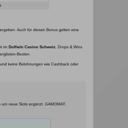
%
ergeben. Auch für diesen Bonus gelten eine
ot im
Dolfwin Casino Schweiz
. Drops & Wins
anglisten-Besten.
n und keine Belohnungen wie Cashback oder
olio um neue Slots ergänzt. GAMOMAT,