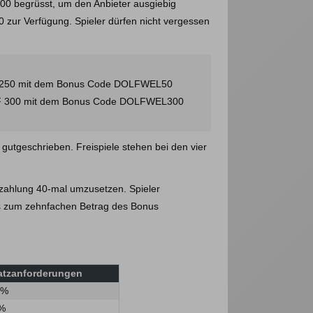
0 begrüsst, um den Anbieter ausgiebig
 zur Verfügung. Spieler dürfen nicht vergessen
F 250 mit dem Bonus Code DOLFWEL50
HF 300 mit dem Bonus Code DOLFWEL300
gutgeschrieben. Freispiele stehen bei den vier
nzahlung 40-mal umzusetzen. Spieler
is zum zehnfachen Betrag des Bonus
atzanforderungen
0%
%