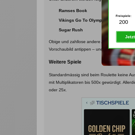
Ramses Book
Freispiele:
Vikings Go To Olympus
200
Sugar Rush
Jetz
Obige und zahllose andere Automatenspiele la
Vorschaubild antippen – und innert Sekunden
Weitere Spiele
Standardmässig sind beim Roulette keine Aus
mit Multiplikatoren bis 500x gewürdigt. Allerd
oder 25x.