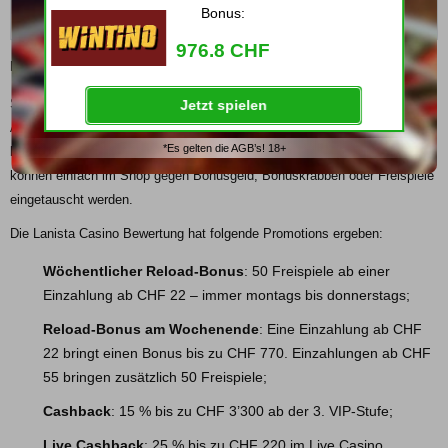
Plinko
10 %
Bonus:
Jackpots, Slingo, Bingo
0 %
976.8 CHF
Laufende Aktionen
Spieler mit einem Lanista Casino Login können sich mit den vielen
Jetzt spielen
Aktionen noch mehr Boni und Freispiele sichern, aber auch Preisgelder
*Es gelten die AGB’s! 18+
bei Turnieren und Münzen bei den Herausforderungen. Die Münzen
können einfach im Shop gegen Bonusgeld, Bonuskrabben oder Freispiele
eingetauscht werden.
Die Lanista Casino Bewertung hat folgende Promotions ergeben:
Wöchentlicher Reload-Bonus
: 50 Freispiele ab einer
Einzahlung ab CHF 22 – immer montags bis donnerstags;
Reload-Bonus am Wochenende
: Eine Einzahlung ab CHF
22 bringt einen Bonus bis zu CHF 770. Einzahlungen ab CHF
55 bringen zusätzlich 50 Freispiele;
Cashback
: 15 % bis zu CHF 3’300 ab der 3. VIP-Stufe;
Live Cashback
: 25 % bis zu CHF 220 im Live Casino.