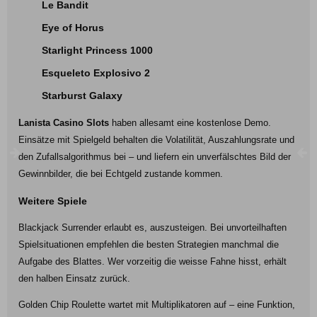
Le Bandit
Eye of Horus
Starlight Princess 1000
Esqueleto Explosivo 2
Starburst Galaxy
Lanista Casino Slots
haben allesamt eine kostenlose Demo.
Einsätze mit Spielgeld behalten die Volatilität, Auszahlungsrate und
den Zufallsalgorithmus bei – und liefern ein unverfälschtes Bild der
Gewinnbilder, die bei Echtgeld zustande kommen.
Weitere Spiele
Blackjack Surrender erlaubt es, auszusteigen. Bei unvorteilhaften
Spielsituationen empfehlen die besten Strategien manchmal die
Aufgabe des Blattes. Wer vorzeitig die weisse Fahne hisst, erhält
den halben Einsatz zurück.
Golden Chip Roulette wartet mit Multiplikatoren auf – eine Funktion,