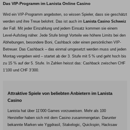
Das VIP-Programm im Lanista Online Casino
Wird ein VIP-Programm angeboten, so wissen Spieler, dass sie geschätzt
werden und ihre Treue belohnt. Das ist auch im
Lanista Casino Schweiz
der Fall. Mit jeder Einzahlung und jedem Einsatz kommen sie einem
Level-Aufstieg näher. Jede Stufe bringt Vorteile wie höhere Limits bei den
Abhebungen, besondere Boni, Cashback oder einen persönlichen VIP-
Betreuer. Das Cashback – das einmal umgesetzt werden muss und jeden
Montag vergeben wird – startet ab der 3. Stufe mit 5 % und geht hoch bis
zu 15 % auf der 5. Stufe. In Zahlen heisst das: Cashback zwischen CHF
1‘100 und CHF 3‘300.
Attraktive Spiele von beliebten Anbietern im Lanista
Casino
Lanista hat über 11’000 Games vorzuweisen. Mehr als 100
Hersteller haben sich mit dem Casino zusammengetan. Darunter
bekannte Marken wie Yggdrasil, Stakelogic, Quickspin, Hacksaw