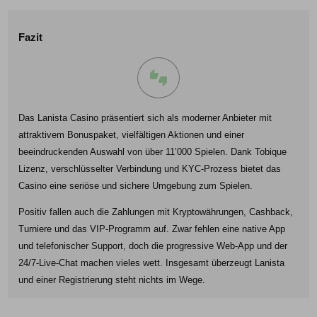
Fazit
thumbs_up_down
Das Lanista Casino präsentiert sich als moderner Anbieter mit
attraktivem Bonuspaket, vielfältigen Aktionen und einer
beeindruckenden Auswahl von über 11’000 Spielen. Dank Tobique
Lizenz, verschlüsselter Verbindung und KYC-Prozess bietet das
Casino eine seriöse und sichere Umgebung zum Spielen.
Positiv fallen auch die Zahlungen mit Kryptowährungen, Cashback,
Turniere und das VIP-Programm auf. Zwar fehlen eine native App
und telefonischer Support, doch die progressive Web-App und der
24/7-Live-Chat machen vieles wett. Insgesamt überzeugt Lanista
und einer Registrierung steht nichts im Wege.