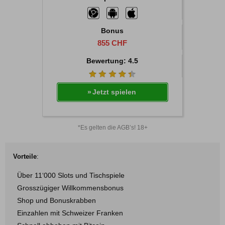
Bonus
855 CHF
Bewertung:
4.5
Jetzt spielen
*Es gelten die AGB’s! 18+
Vorteile
:
Über 11‘000 Slots und Tischspiele
Grosszügiger Willkommensbonus
Shop und Bonuskrabben
Einzahlen mit Schweizer Franken