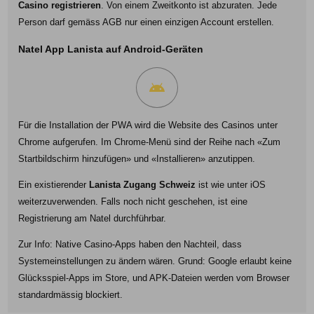
Casino registrieren
. Von einem Zweitkonto ist abzuraten. Jede
Person darf gemäss AGB nur einen einzigen Account erstellen.
Natel App Lanista auf Android-Geräten
android
Für die Installation der PWA wird die Website des Casinos unter
Chrome aufgerufen. Im Chrome-Menü sind der Reihe nach «Zum
Startbildschirm hinzufügen» und «Installieren» anzutippen.
Ein existierender
Lanista Zugang Schweiz
ist wie unter iOS
weiterzuverwenden. Falls noch nicht geschehen, ist eine
Registrierung am Natel durchführbar.
Zur Info: Native Casino-Apps haben den Nachteil, dass
Systemeinstellungen zu ändern wären. Grund: Google erlaubt keine
Glücksspiel-Apps im Store, und APK-Dateien werden vom Browser
standardmässig blockiert.