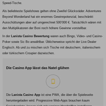
Speed-Tische.
Als beliebteste Spielshows gelten ohne Zweifel Glücksräder. Adventures
Beyond Wonderland hat ein enormes Gewinnpotenzial, beschränkt
Ausschüttungen aber auf umgerechnet 500’000 €. Tatsächlich wären mit
den Multiplikatoren der Boni noch höhere Gewinne vorstellbar.
In der
Lanista Casino Bewertung
waren auch Bingo, Video- und Casino-
Poker sowie Sic Bo anwählbar. Üblicherweise spricht der Live Dealer
Englisch. Ab und zu mischen sich Tische mit deutschem, italienischem
oder türkischem Croupier dazwischen.
Die Casino App lässt das Natel glühen
phone_android
Die
Lanista Casino App
ist eine PWA, die über die Spieleseite
heruntergeladen wird. Progressive Web-Apps brauchen kaum