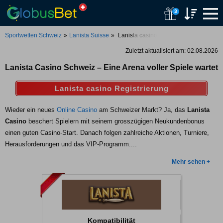
Skip
3
to
content
Sportwetten Schweiz
Lanista Suisse
Lanista casino
Zuletzt aktualisiert am:
02.08.2026
Lanista Casino Schweiz – Eine Arena voller Spiele wartet
Lanista casino Registrierung
Wieder ein neues
Online Casino
am Schweizer Markt? Ja, das
Lanista
Casino
beschert Spielern mit seinem grosszügigen Neukundenbonus
einen guten Casino-Start. Danach folgen zahlreiche Aktionen, Turniere,
Herausforderungen und das VIP-Programm.
...
Mehr sehen +
Kompatibilität