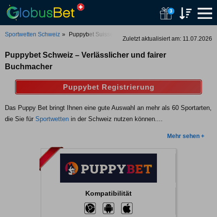
Skip
3
to
content
Sportwetten Schweiz
Puppybet Suisse
Zuletzt aktualisiert am:
11.07.2026
Puppybet Schweiz – Verlässlicher und fairer
Buchmacher
Puppybet Registrierung
Das Puppy Bet bringt Ihnen eine gute Auswahl an mehr als 60 Sportarten,
die Sie für
Sportwetten
in der Schweiz nutzen können.
...
Mehr sehen +
Kompatibilität