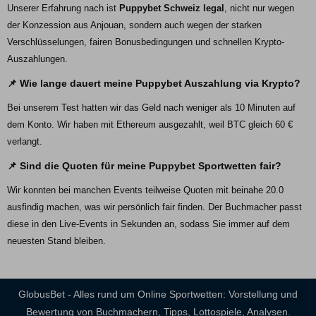
Unserer Erfahrung nach ist
Puppybet Schweiz legal
, nicht nur wegen
der Konzession aus Anjouan, sondern auch wegen der starken
Verschlüsselungen, fairen Bonusbedingungen und schnellen Krypto-
Auszahlungen.
📌 Wie lange dauert meine Puppybet Auszahlung via Krypto?
Bei unserem Test hatten wir das Geld nach weniger als 10 Minuten auf
dem Konto. Wir haben mit Ethereum ausgezahlt, weil BTC gleich 60 €
verlangt.
📌 Sind die Quoten für meine Puppybet Sportwetten fair?
Wir konnten bei manchen Events teilweise Quoten mit beinahe 20.0
ausfindig machen, was wir persönlich fair finden. Der Buchmacher passt
diese in den Live-Events in Sekunden an, sodass Sie immer auf dem
neuesten Stand bleiben.
GlobusBet - Alles rund um Online Sportwetten: Vorstellung und
Bewertung von Buchmachern, Tipps, Lottospiele, Analysen.