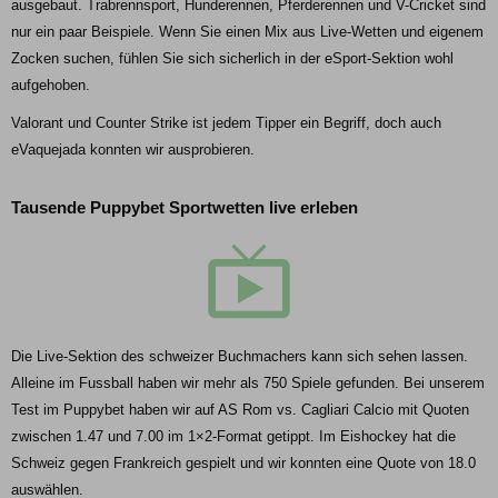
ausgebaut. Trabrennsport, Hunderennen, Pferderennen und V-Cricket sind
nur ein paar Beispiele. Wenn Sie einen Mix aus Live-Wetten und eigenem
Zocken suchen, fühlen Sie sich sicherlich in der eSport-Sektion wohl
aufgehoben.
Valorant und Counter Strike ist jedem Tipper ein Begriff, doch auch
eVaquejada konnten wir ausprobieren.
Tausende Puppybet Sportwetten live erleben
live_tv
Die Live-Sektion des schweizer Buchmachers kann sich sehen lassen.
Alleine im Fussball haben wir mehr als 750 Spiele gefunden. Bei unserem
Test im Puppybet haben wir auf AS Rom vs. Cagliari Calcio mit Quoten
zwischen 1.47 und 7.00 im 1×2-Format getippt. Im Eishockey hat die
Schweiz gegen Frankreich gespielt und wir konnten eine Quote von 18.0
auswählen.