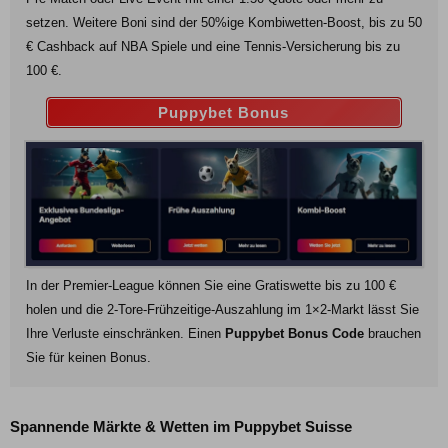
setzen. Weitere Boni sind der 50%ige Kombiwetten-Boost, bis zu 50
€ Cashback auf NBA Spiele und eine Tennis-Versicherung bis zu
100 €.
Puppybet Bonus
In der Premier-League können Sie eine Gratiswette bis zu 100 €
holen und die 2-Tore-Frühzeitige-Auszahlung im 1×2-Markt lässt Sie
Ihre Verluste einschränken. Einen
Puppybet Bonus Code
brauchen
Sie für keinen Bonus.
Spannende Märkte & Wetten im Puppybet Suisse