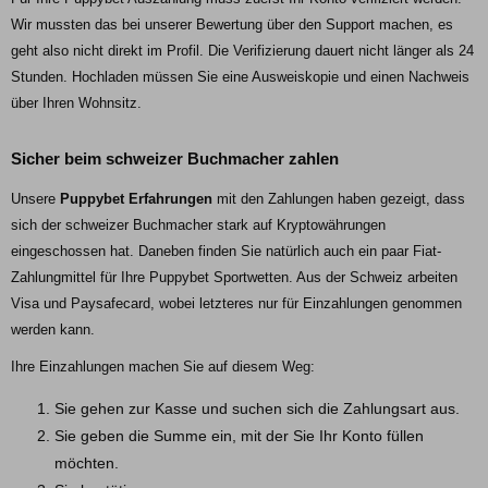
Wir mussten das bei unserer Bewertung über den Support machen, es
geht also nicht direkt im Profil. Die Verifizierung dauert nicht länger als 24
Stunden. Hochladen müssen Sie eine Ausweiskopie und einen Nachweis
über Ihren Wohnsitz.
Sicher beim schweizer Buchmacher zahlen
Unsere
Puppybet Erfahrungen
mit den Zahlungen haben gezeigt, dass
sich der schweizer Buchmacher stark auf Kryptowährungen
eingeschossen hat. Daneben finden Sie natürlich auch ein paar Fiat-
Zahlungmittel für Ihre Puppybet Sportwetten. Aus der Schweiz arbeiten
Visa und Paysafecard, wobei letzteres nur für Einzahlungen genommen
werden kann.
Ihre Einzahlungen machen Sie auf diesem Weg:
Sie gehen zur Kasse und suchen sich die Zahlungsart aus.
Sie geben die Summe ein, mit der Sie Ihr Konto füllen
möchten.