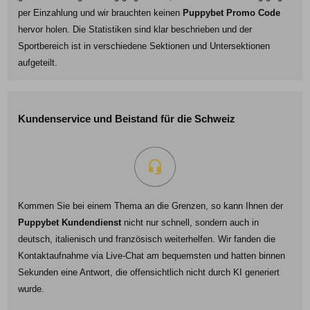
per Einzahlung und wir brauchten keinen
Puppybet Promo Code
hervor holen. Die Statistiken sind klar beschrieben und der
Sportbereich ist in verschiedene Sektionen und Untersektionen
aufgeteilt.
Kundenservice und Beistand für die Schweiz
headset_mic
Kommen Sie bei einem Thema an die Grenzen, so kann Ihnen der
Puppybet Kundendienst
nicht nur schnell, sondern auch in
deutsch, italienisch und französisch weiterhelfen. Wir fanden die
Kontaktaufnahme via Live-Chat am bequemsten und hatten binnen
Sekunden eine Antwort, die offensichtlich nicht durch KI generiert
wurde.