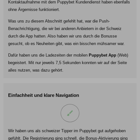
Kontaktaufnahme mit dem Puppybet Kundendienst haben ebenfalls
ohne Ärgernisse funktioniert.
Was uns zu diesem Abschnitt gefehlt hat, war die Push-
Benachrichtigung, die wir bei anderen Anbietern in der Schweiz
durch die App hatten. Also haben wir uns durch die Bonusse
gesucht, ob es Neuheiten gibt, was ein bisschen mühsamer war.
Dafür haben uns die Ladezeiten der mobilen
Puppybet App
(Web)
begeistert. Mit nur jeweils 7,5 Sekunden konnten wir auf der Seite
alles nutzen, was dazu gehört.
Einfachheit und klare Navigation
brush
Wir haben uns als schweizer Tipper im Puppybet gut aufgehoben
gefühlt. Die Registrierung ging schnell, die Bonus-Aktivierung ging