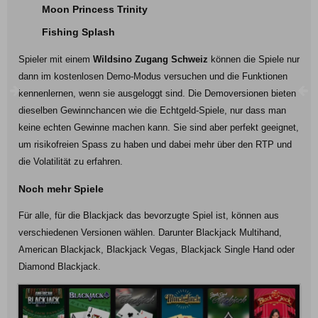
Moon Princess Trinity
Fishing Splash
Spieler mit einem
Wildsino Zugang Schweiz
können die Spiele nur
dann im kostenlosen Demo-Modus versuchen und die Funktionen
kennenlernen, wenn sie ausgeloggt sind. Die Demoversionen bieten
dieselben Gewinnchancen wie die Echtgeld-Spiele, nur dass man
keine echten Gewinne machen kann. Sie sind aber perfekt geeignet,
um risikofreien Spass zu haben und dabei mehr über den RTP und
die Volatilität zu erfahren.
Noch mehr Spiele
Für alle, für die Blackjack das bevorzugte Spiel ist, können aus
verschiedenen Versionen wählen. Darunter Blackjack Multihand,
American Blackjack, Blackjack Vegas, Blackjack Single Hand oder
Diamond Blackjack.