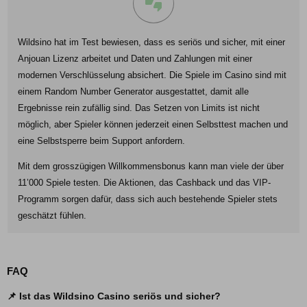
thumbs_up_down
Wildsino hat im Test bewiesen, dass es seriös und sicher, mit einer
Anjouan Lizenz arbeitet und Daten und Zahlungen mit einer
modernen Verschlüsselung absichert. Die Spiele im Casino sind mit
einem Random Number Generator ausgestattet, damit alle
Ergebnisse rein zufällig sind. Das Setzen von Limits ist nicht
möglich, aber Spieler können jederzeit einen Selbsttest machen und
eine Selbstsperre beim Support anfordern.
Mit dem grosszügigen Willkommensbonus kann man viele der über
11’000 Spiele testen. Die Aktionen, das Cashback und das VIP-
Programm sorgen dafür, dass sich auch bestehende Spieler stets
geschätzt fühlen.
FAQ
📌 Ist das Wildsino Casino seriös und sicher?