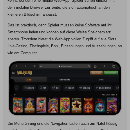
kennt, sondern eine mobile Web-App. Spieler surfen einfach mit
dem mobilen Browser zur Seite, die sich automatisch an den
kleineren Bildschirm anpasst.
Das ist praktisch, denn Spieler müssen keine Software auf ihr
Smartphone laden und können auf diese Weise Speicherplatz
sparen. Trotzdem bietet die Web-App vollen Zugriff auf alle Slots,
Live-Casino, Tischspiele, Boni, Einzahlungen und Auszahlungen, so
wie am Computer.
Die Menüführung und die Navigation laufen auch am Natel flüssig