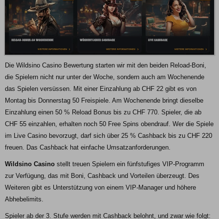
Die Wildsino Casino Bewertung starten wir mit den beiden Reload-Boni,
die Spielern nicht nur unter der Woche, sondern auch am Wochenende
das Spielen versüssen. Mit einer Einzahlung ab CHF 22 gibt es von
Montag bis Donnerstag 50 Freispiele. Am Wochenende bringt dieselbe
Einzahlung einen 50 % Reload Bonus bis zu CHF 770. Spieler, die ab
CHF 55 einzahlen, erhalten noch 50 Free Spins obendrauf. Wer die Spiele
im Live Casino bevorzugt, darf sich über 25 % Cashback bis zu CHF 220
freuen. Das Cashback hat einfache Umsatzanforderungen.
Wildsino Casino
stellt treuen Spielern ein fünfstufiges VIP-Programm
zur Verfügung, das mit Boni, Cashback und Vorteilen überzeugt. Des
Weiteren gibt es Unterstützung von einem VIP-Manager und höhere
Abhebelimits.
Spieler ab der 3. Stufe werden mit Cashback belohnt, und zwar wie folgt: