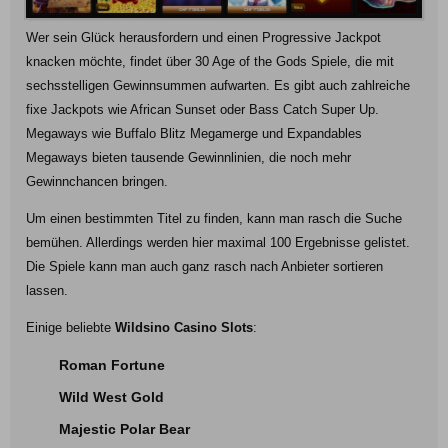
Wer sein Glück herausfordern und einen Progressive Jackpot
knacken möchte, findet über 30 Age of the Gods Spiele, die mit
sechsstelligen Gewinnsummen aufwarten. Es gibt auch zahlreiche
fixe Jackpots wie African Sunset oder Bass Catch Super Up.
Megaways wie Buffalo Blitz Megamerge und Expandables
Megaways bieten tausende Gewinnlinien, die noch mehr
Gewinnchancen bringen.
Um einen bestimmten Titel zu finden, kann man rasch die Suche
bemühen. Allerdings werden hier maximal 100 Ergebnisse gelistet.
Die Spiele kann man auch ganz rasch nach Anbieter sortieren
lassen.
Einige beliebte
Wildsino Casino Slots
:
Roman Fortune
Wild West Gold
Majestic Polar Bear