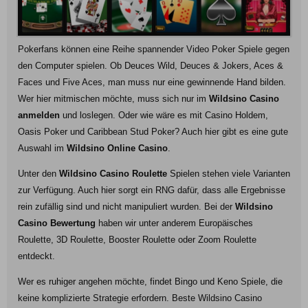
Pokerfans können eine Reihe spannender Video Poker Spiele gegen
den Computer spielen. Ob Deuces Wild, Deuces & Jokers, Aces &
Faces und Five Aces, man muss nur eine gewinnende Hand bilden.
Wer hier mitmischen möchte, muss sich nur im
Wildsino Casino
anmelden
und loslegen. Oder wie wäre es mit Casino Holdem,
Oasis Poker und Caribbean Stud Poker? Auch hier gibt es eine gute
Auswahl im
Wildsino Online Casino
.
Unter den
Wildsino Casino Roulette
Spielen stehen viele Varianten
zur Verfügung. Auch hier sorgt ein RNG dafür, dass alle Ergebnisse
rein zufällig sind und nicht manipuliert wurden. Bei der
Wildsino
Casino Bewertung
haben wir unter anderem Europäisches
Roulette, 3D Roulette, Booster Roulette oder Zoom Roulette
entdeckt.
Wer es ruhiger angehen möchte, findet Bingo und Keno Spiele, die
keine komplizierte Strategie erfordern. Beste Wildsino Casino