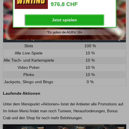
976.8 CHF
Umsetzen liegt der maximale Einsatz bei CHF 5.50 pro Runde. Spieler
erhalten zehn Tage Zeit, um den Bonus umzusetzen.
Jetzt spielen
Die Spiele im
Casino Online Wildsino
zählen unterschiedlich zum
Erfüllen des Rollovers:
*Es gelten die AGB’s! 18+
Casino Spiele
Anteil an den Umsatzanforderungen
Slots
100 %
Alle Live-Spiele
10 %
Alle Tisch- und Kartenspiele
10 %
Video Poker
10 %
Plinko
10 %
Jackpots, Slingo und Bingo
0 %
Laufende Aktionen
Unter dem Menüpunkt «Aktionen» listet der Anbieter alle Promotions auf.
Im linken Menü findet man noch Turniere, Herausforderungen, Bonus
Crab und den Shop für noch mehr Belohnungen.