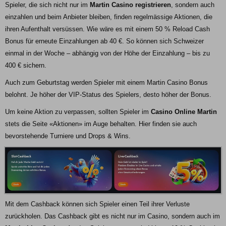
Spieler, die sich nicht nur im
Martin Casino registrieren
, sondern auch
einzahlen und beim Anbieter bleiben, finden regelmässige Aktionen, die
ihren Aufenthalt versüssen. Wie wäre es mit einem 50 % Reload Cash
Bonus für erneute Einzahlungen ab 40 €. So können sich Schweizer
einmal in der Woche – abhängig von der Höhe der Einzahlung – bis zu
400 € sichern.
Auch zum Geburtstag werden Spieler mit einem Martin Casino Bonus
belohnt. Je höher der VIP-Status des Spielers, desto höher der Bonus.
Um keine Aktion zu verpassen, sollten Spieler im
Casino Online Martin
stets die Seite «Aktionen» im Auge behalten. Hier finden sie auch
bevorstehende Turniere und Drops & Wins.
Mit dem Cashback können sich Spieler einen Teil ihrer Verluste
zurückholen. Das Cashback gibt es nicht nur im Casino, sondern auch im