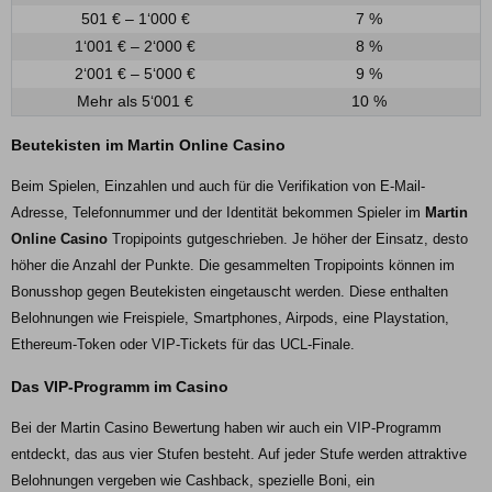
501 € – 1‘000 €
7 %
1‘001 € – 2‘000 €
8 %
2‘001 € – 5‘000 €
9 %
Mehr als 5‘001 €
10 %
Beutekisten im Martin Online Casino
Beim Spielen, Einzahlen und auch für die Verifikation von E-Mail-
Adresse, Telefonnummer und der Identität bekommen Spieler im
Martin
Online Casino
Tropipoints gutgeschrieben. Je höher der Einsatz, desto
höher die Anzahl der Punkte. Die gesammelten Tropipoints können im
Bonusshop gegen Beutekisten eingetauscht werden. Diese enthalten
Belohnungen wie Freispiele, Smartphones, Airpods, eine Playstation,
Ethereum-Token oder VIP-Tickets für das UCL-Finale.
Das VIP-Programm im Casino
Bei der Martin Casino Bewertung haben wir auch ein VIP-Programm
entdeckt, das aus vier Stufen besteht. Auf jeder Stufe werden attraktive
Belohnungen vergeben wie Cashback, spezielle Boni, ein