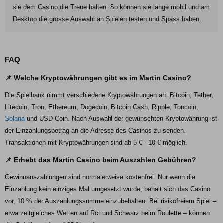
sie dem Casino die Treue halten. So können sie lange mobil und am
Desktop die grosse Auswahl an Spielen testen und Spass haben.
FAQ
📌 Welche Kryptowährungen gibt es im Martin Casino?
Die Spielbank nimmt verschiedene Kryptowährungen an: Bitcoin, Tether,
Litecoin, Tron, Ethereum, Dogecoin, Bitcoin Cash, Ripple, Toncoin,
Solana
und USD Coin. Nach Auswahl der gewünschten Kryptowährung ist
der Einzahlungsbetrag an die Adresse des Casinos zu senden.
Transaktionen mit Kryptowährungen sind ab 5 € - 10 € möglich.
📌 Erhebt das Martin Casino beim Auszahlen Gebühren?
Gewinnauszahlungen sind normalerweise kostenfrei. Nur wenn die
Einzahlung kein einziges Mal umgesetzt wurde, behält sich das Casino
vor, 10 % der Auszahlungssumme einzubehalten. Bei risikofreiem Spiel –
etwa zeitgleiches Wetten auf Rot und Schwarz beim Roulette – können