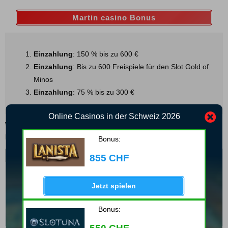
Martin casino Bonus
Einzahlung
: 150 % bis zu 600 €
Einzahlung
: Bis zu 600 Freispiele für den Slot Gold of
Minos
Einzahlung
: 75 % bis zu 300 €
Online Casinos in der Schweiz 2026
Wie viele Freispiele bei der 2. Einzahlung vergeben werden, ist vom
Einzahlungsbetrag abhängig:
Bonus:
Einzahlung
Verfügbare Freispiele
855 CHF
20 €
35
40 €
75
Jetzt spielen
60 €
150
120 €
300
Bonus:
240 €
600