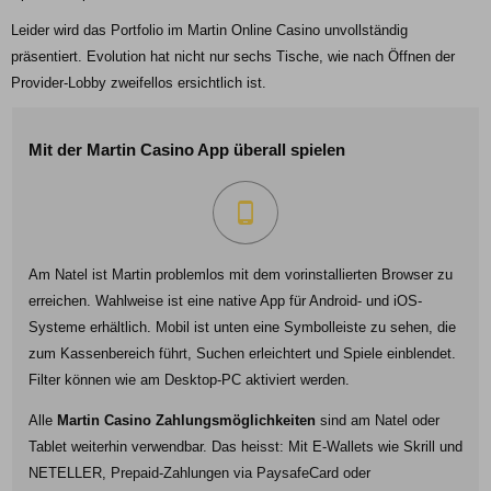
Leider wird das Portfolio im Martin Online Casino unvollständig
präsentiert. Evolution hat nicht nur sechs Tische, wie nach Öffnen der
Provider-Lobby zweifellos ersichtlich ist.
Mit der Martin Casino App überall spielen
phone_android
Am Natel ist Martin problemlos mit dem vorinstallierten Browser zu
erreichen. Wahlweise ist eine native App für Android- und iOS-
Systeme erhältlich. Mobil ist unten eine Symbolleiste zu sehen, die
zum Kassenbereich führt, Suchen erleichtert und Spiele einblendet.
Filter können wie am Desktop-PC aktiviert werden.
Alle
Martin Casino Zahlungsmöglichkeiten
sind am Natel oder
Tablet weiterhin verwendbar. Das heisst: Mit E-Wallets wie Skrill und
NETELLER, Prepaid-Zahlungen via PaysafeCard oder