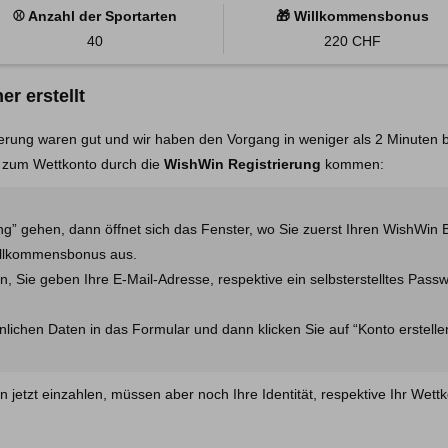
⚾ Anzahl der Sportarten
🎁 Willkommensbonus
40
220 CHF
r erstellt
ierung waren gut und wir haben den Vorgang in weniger als 2 Minuten b
Sie zum Wettkonto durch die
WishWin Registrierung
kommen:
ng” gehen, dann öffnet sich das Fenster, wo Sie zuerst Ihren WishWin
Willkommensbonus aus.
n, Sie geben Ihre E-Mail-Adresse, respektive ein selbsterstelltes Passw
chen Daten in das Formular und dann klicken Sie auf “Konto erstelle
jetzt einzahlen, müssen aber noch Ihre Identität, respektive Ihr Wett