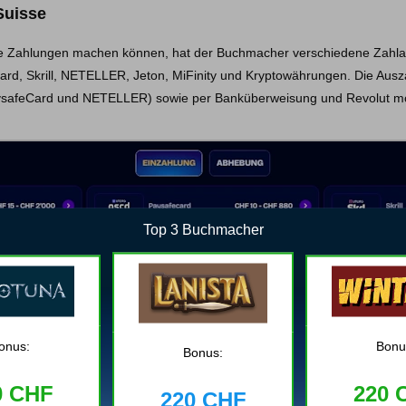
Suisse
hre Zahlungen machen können, hat der Buchmacher verschiedene Zahl
ard, Skrill, NETELLER, Jeton, MiFinity und Kryptowährungen. Die Aus
ysafeCard und NETELLER) sowie per Banküberweisung und Revolut mögl
Top 3 Buchmacher
onus:
Bonu
Bonus:
0 CHF
220 
220 CHF