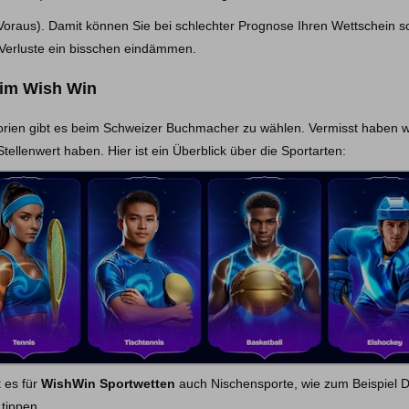
 Voraus). Damit können Sie bei schlechter Prognose Ihren Wettschein 
Verluste ein bisschen eindämmen.
s im Wish Win
orien gibt es beim Schweizer Buchmacher zu wählen. Vermisst haben wir
tellenwert haben. Hier ist ein Überblick über die Sportarten:
 es für
WishWin Sportwetten
auch Nischensporte, wie zum Beispiel Da
tippen.