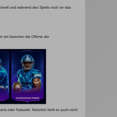
schnell und während des Spiels noch an das
 ein bisschen die Offerte der
rts oder Kabaddi. Natürlich fehlt es auch nicht