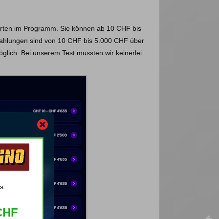
arten im Programm. Sie können ab 10 CHF bis
zahlungen sind von 10 CHF bis 5.000 CHF über
ich. Bei unserem Test mussten wir keinerlei
s:
CHF