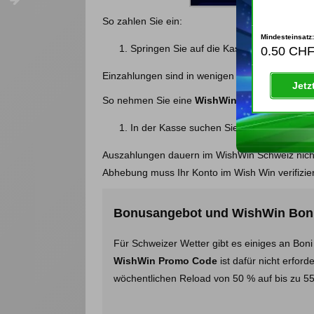
So zahlen Sie ein:
Mindesteinsatz:
Springen Sie auf die Kasse in Ihrem Profi
0.50 CH
Einzahlungen sind in wenigen Sekunden auf Ih
Jetz
So nehmen Sie eine
WishWin Auszahlung
vor
In der Kasse suchen Sie sich Auszahlung
Auszahlungen dauern im WishWin Schweiz nicht l
Abhebung muss Ihr Konto im Wish Win verifizie
Bonusangebot und WishWin Bon
Für Schweizer Wetter gibt es einiges an Boni
WishWin Promo Code
ist dafür nicht erfo
wöchentlichen Reload von 50 % auf bis zu 5