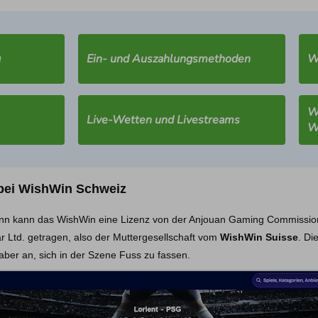
g
Ein- und Auszahlungsmethoden
W
W
Live-Wetten und Livestreams
W
 bei WishWin Schweiz
nn kann das WishWin eine Lizenz von der Anjouan Gaming Commission
lar Ltd. getragen, also der Muttergesellschaft vom
WishWin Suisse
. Di
aber an, sich in der Szene Fuss zu fassen.