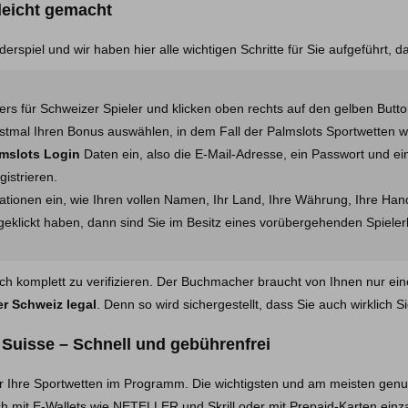
leicht gemacht
erspiel und wir haben hier alle wichtigen Schritte für Sie aufgeführt, da
s für Schweizer Spieler und klicken oben rechts auf den gelben Button
erstmal Ihren Bonus auswählen, in dem Fall der Palmslots Sportwetten
mslots Login
Daten ein, also die E-Mail-Adresse, ein Passwort und 
istrieren.
rmationen ein, wie Ihren vollen Namen, Ihr Land, Ihre Währung, Ihre H
geklickt haben, dann sind Sie im Besitz eines vorübergehenden Spiele
 komplett zu verifizieren. Der Buchmacher braucht von Ihnen nur eine
er Schweiz legal
. Denn so wird sichergestellt, dass Sie auch wirklich Si
Suisse – Schnell und gebührenfrei
 Ihre Sportwetten im Programm. Die wichtigsten und am meisten genut
h mit E-Wallets wie NETELLER und Skrill oder mit Prepaid-Karten einz