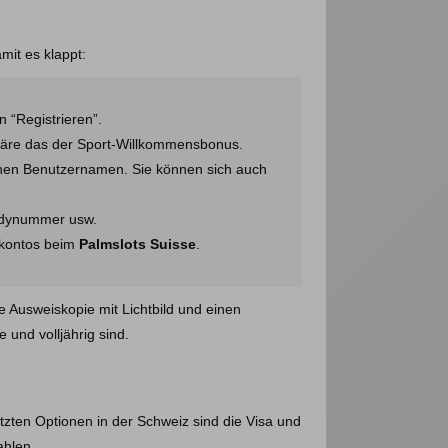
mit es klappt:
 “Registrieren”.
 wäre das der Sport-Willkommensbonus.
einen Benutzernamen. Sie können sich auch
andynummer usw.
rkontos beim
Palmslots Suisse
.
 Ausweiskopie mit Lichtbild und einen
e und volljährig sind.
zten Optionen in der Schweiz sind die Visa und
ahlen.