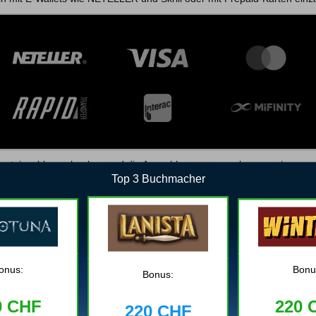
desteinzahlung abgeben und die Auszahlungsgrenzen kommen immer ganz
Top 3 Buchmacher
g
dauert normalerweise nicht länger als 3 Werktage für die Banküberwe
zum Bereich der Kasse und geben Ihre Zahlungsart an und Ihre Daten 
Ihre Spielerkonto, ob das Guthaben dort angekommen ist.
onus:
Bonu
Bonus:
0 CHF
220 
h beim
Palmslots anmelden
und dann auf den Kassenbereich gehen.
220 CHF