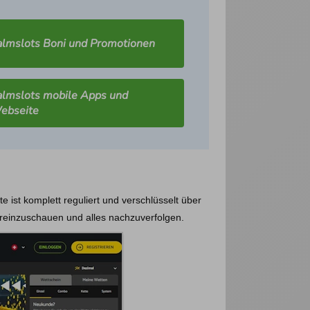
almslots Boni und Promotionen
almslots mobile Apps und
ebseite
ist komplett reguliert und verschlüsselt über
 reinzuschauen und alles nachzuverfolgen.