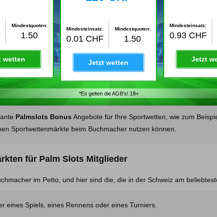
uszahlen lassen wollen und bestätigen das.
i Ihnen gelandet sein, sonst können Sie den Kundensupport des Buchmac
Mindestquoten:
Mindesteinsatz:
Mindesteinsatz:
Mindestquoten:
F
1.50
0.93 CHF
mslots Auszahlung Ihr Spielerkonto rechtzeitig verifiziert haben müssen
0.01 CHF
1.50
t wetten
Jetzt w
Jetzt wetten
n für Ihre Palmslots Sportwetten
 grandiosen Willkommensbonus von 100 % auf 100 CHF im Programm. W
*Es gelten die AGB’s! 18+
de
, PALMBET100, eingeben.
sante
Palmslots Bonus
Angebote für Ihre Sportwetten, wie zum Beispi
edenen Sportwettenmärkte beim Buchmacher nutzen können.
kten für Palm Slots Mitglieder
chmacher im Petto, und hier sind die, die in der Schweiz am beliebtest
er eines Spiels, eines Rennens oder eines Turniers.