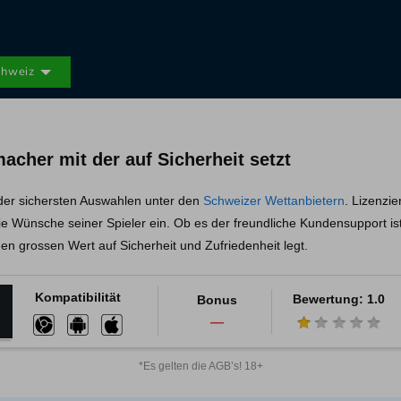
chweiz
cher mit der auf Sicherheit setzt
 der sichersten Auswahlen unter den
Schweizer Wettanbietern
. Lizenzie
e Wünsche seiner Spieler ein.
Ob es der freundliche Kundensupport ist
nen grossen Wert auf Sicherheit und Zufriedenheit legt.
Kompatibilität
Bewertung:
1.0
Bonus
—
*Es gelten die AGB’s! 18+