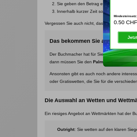
Sie geben den Betrag ein, den Sie sich a
Innerhalb kurzer Zeit sollte das Geld be
Mindesteinsatz:
0.50 CH
Vergessen Sie auch nicht, dass Sie für eine Pal
Jetz
Das bekommen Sie an Promotione
Der Buchmacher hat für Sie einen wirklich
dann müssen Sie den
Palmslots Bonus Co
Ansonsten gibt es auch noch andere interes
oder Gratiswetten, die Sie für die verschi
Die Auswahl an Wetten und Wettmär
Ein riesiges Angebot an Wettmärkten hat der Bu
Outright
: Sie wetten auf den klaren Sieg