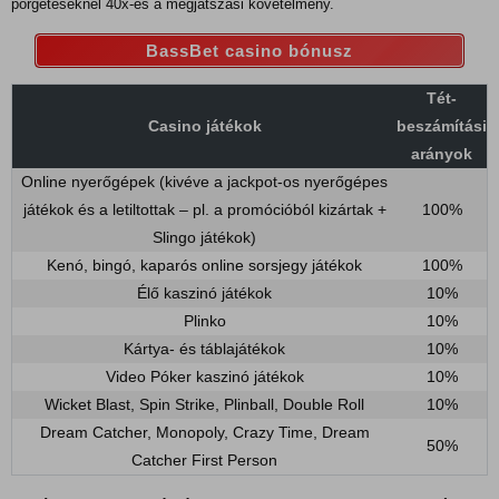
pörgetéseknél 40x-es a megjátszási követelmény.
BassBet casino bónusz
Tét-
Casino játékok
beszámítási
arányok
Online nyerőgépek (kivéve a jackpot-os nyerőgépes
játékok és a letiltottak – pl. a promócióból kizártak +
100%
Slingo játékok)
Kenó, bingó, kaparós online sorsjegy játékok
100%
Élő kaszinó játékok
10%
Plinko
10%
Kártya- és táblajátékok
10%
Video Póker kaszinó játékok
10%
Wicket Blast, Spin Strike, Plinball, Double Roll
10%
Dream Catcher, Monopoly, Crazy Time, Dream
50%
Catcher First Person