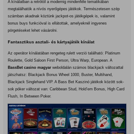
A kínálatban a retrótól a modernig mindenféle tematikában
megtalálhatók a nívós nyerőgépes játékok. Természetesen szép
számban akadnak köztünk jackpot-os játékgépek is, valamint
bonus buys funkcióval is ellátottak, amelyeknél ingyenes
pörgetéseket lehet vásárolni.
Fantasztikus asztali- és kártyajáték kínálat
Az operátor kínálatában rengeteg rulett verzió található: Platinum
Roulette, Gold Saloon First Person, Ultra Warp, European. A
BassBet casino magyar
weboldalán számos blackjack változattal
játszhatsz: Blackjack Bonus Wheel 1000, Buster, Multihand,
Blackjack Singlehand VIP. A Bass Bet Kaszinó játékok között sok-
sok póker változat van: Caribbean Stud, Hold’em Bonus, High Card
Flush, In Between Poker.