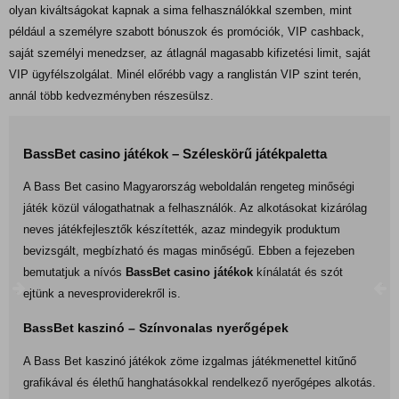
olyan kiváltságokat kapnak a sima felhasználókkal szemben, mint
például a személyre szabott bónuszok és promóciók, VIP cashback,
saját személyi menedzser, az átlagnál magasabb kifizetési limit, saját
VIP ügyfélszolgálat. Minél előrébb vagy a ranglistán VIP szint terén,
annál több kedvezményben részesülsz.
BassBet casino játékok – Széleskörű játékpaletta
A Bass Bet casino Magyarország weboldalán rengeteg minőségi
játék közül válogathatnak a felhasználók. Az alkotásokat kizárólag
neves játékfejlesztők készítették, azaz mindegyik produktum
bevizsgált, megbízható és magas minőségű. Ebben a fejezeben
bemutatjuk a nívós
BassBet casino játékok
kínálatát és szót
ejtünk a nevesproviderekről is.
BassBet kaszinó – Színvonalas nyerőgépek
A Bass Bet kaszinó játékok zöme izgalmas játékmenettel kitűnő
grafikával és élethű hanghatásokkal rendelkező nyerőgépes alkotás.