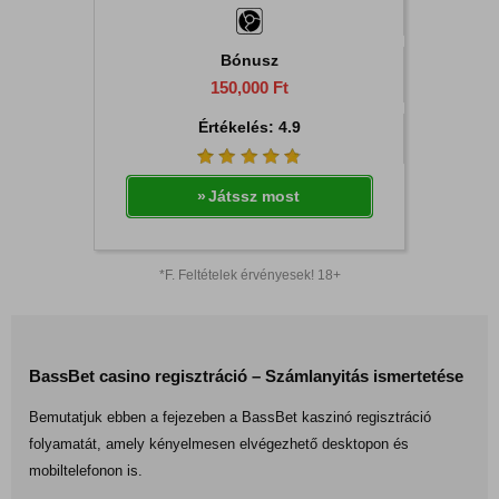
Bónusz
150,000 Ft
Értékelés:
4.9
Játssz most
*F. Feltételek érvényesek! 18+
BassBet casino regisztráció – Számlanyitás ismertetése
Bemutatjuk ebben a fejezeben a BassBet kaszinó regisztráció
folyamatát, amely kényelmesen elvégezhető desktopon és
mobiltelefonon is.