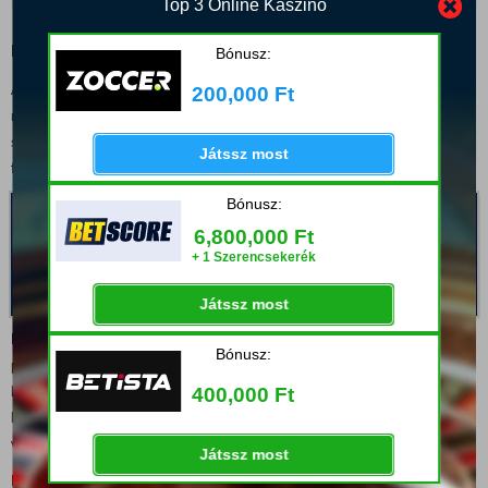
Top 3 Online Kaszinó
BassBet casino Magyarország – Fizetési lehetőségek
Bónusz:
A
Bass Bet casino
magyar weboldala számos befizetési és kifizetési
200,000 Ft
módszert nyújt az ügyfelek részére. A tranzakciókra az operátor
semmilyen extra költséget nem számít fel. Most megismertetjük veled a
Játssz most
fizetési módok opciókat.
Bónusz:
6,800,000 Ft
+ 1 Szerencsekerék
Játssz most
Befizetéshez az alábbi opciók közül választhatsz: FunID, Mastercard,
Bónusz:
paysafecard,
Skrill
, Jetonbank,
NETELLER
, MiFinity, különböző
400,000 Ft
kriptopénzek.
BassBet casino kifizetés
terén az operátor az alábbi
lehetőségeket nyújtja: FunID, Visa, Mastercard, banki transzfer,
Revolut
via Bank Transfer, Jetonbank, Skrill, MiFinity, különféle kriptotárcák.
Játssz most
Egyenlegfeltöltés terén a minimális összeg 4000 – 9000 HUF között