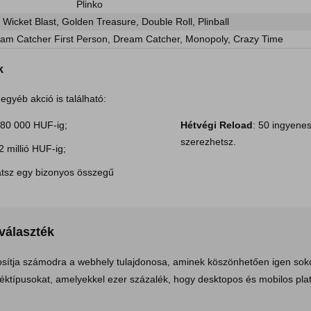
Plinko
, Wicket Blast, Golden Treasure, Double Roll, Plinball
eam Catcher First Person, Dream Catcher, Monopoly, Crazy Time
k
egyéb akció is található:
 80 000 HUF-ig;
Hétvégi Reload
: 50 ingyene
szerezhetsz.
 millió HUF-ig;
atsz egy bizonyos összegű
választék
tosítja számodra a webhely tulajdonosa, aminek köszönhetően igen soko
éktípusokat, amelyekkel ezer százalék, hogy desktopos és mobilos plat