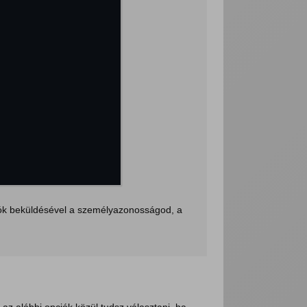
fotók beküldésével a személyazonosságod, a