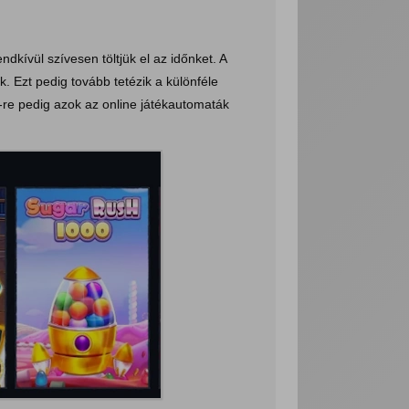
dkívül szívesen töltjük el az időnket. A
. Ezt pedig tovább tetézik a különféle
”-re pedig azok az online játékautomaták