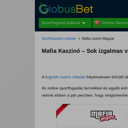
Skip
to
content
Sportfogadó oldalak
Online Kaszin
Sportfogadási oldalak
Mafia casino Magyar
Mafia Kaszinó – Sok izgalmas v
A
legjobb casino oldalak
folyamatosan bővülő tá
Az online sportfogadás termékkel és egyéb extrá
velünk ebben a pár percben, hogy megismerhesd 