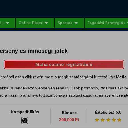
ók
Online Póker
Sportok
Fogadási Stratégiák
erseny és minőségi játék
Mafia casino regisztráció
borából ezen cikk révén most a megbízhatóságáról híressé vált
Mafia
kkal is rendelkező webhelyen rendkívül sok promóció, izgalmas akciók,
a kaszinó által nyújtott színvonalas szolgáltatásokat és szerencsejáté
Kompatibilitás
Értékelés:
5.0
Bónusz
200,000 Ft