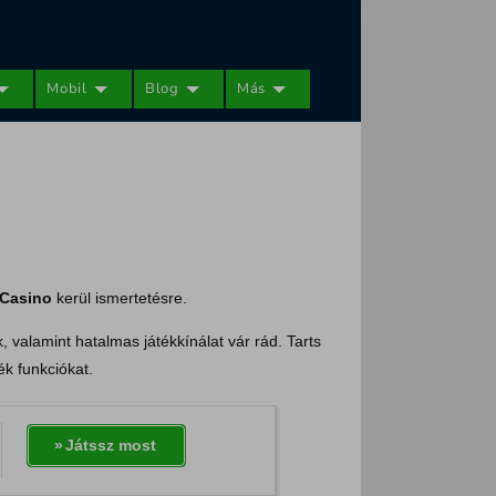
Mobil
Blog
Más
 Casino
kerül ismertetésre.
 valamint hatalmas játékkínálat vár rád. Tarts
k funkciókat.
Játssz most