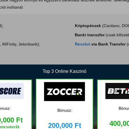
módok nagyon könnyű és egyszerű bankolást tesznek lehetővé. Jelenleg 
iót indítanál:
);
Kriptopénzek
(Cardano, DOGE
Banki transzfer
(csak kifizet
, MiFinity, Jetonbank);
Revolut
via Bank Transfer
(
Top 3 Online Kaszinó
 az átfutási idő mondhatni azonnali, a kifizetések esetében viszont tö
en ki kell választani, hogy a
Mafia Casino fizetési módok
közül mely
den opció ingyenes, ezért nem kell extra költségekkel kalkulálni.
etében 4000 HUF és 9000 HUF összeggel kell számolni, míg kifizetés
is összege nem lehet több mint 2 millió HUF.
ónusz:
Bónus
Bónusz:
ehetőségek
,000 Ft
400,0
200,000 Ft
rencsekerék
vözlő akciót és több egyéb remek promóciót is találhatsz. Ilyen egyebek