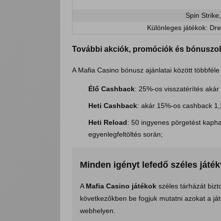
Spin Strike
Különleges játékok: Dr
További akciók, promóciók és bónuszo
A Mafia Casino bónusz ajánlatai között többféle 
Élő Cashback
: 25%-os visszatérítés akár
Heti Cashback
: akár 15%-os cashback 1,2
Heti Reload
: 50 ingyenes pörgetést kaph
egyenlegfeltöltés során;
Minden igényt lefedő széles játék
A
Mafia Casino játékok
széles tárházát biz
következőkben be fogjuk mutatni azokat a ját
webhelyen.