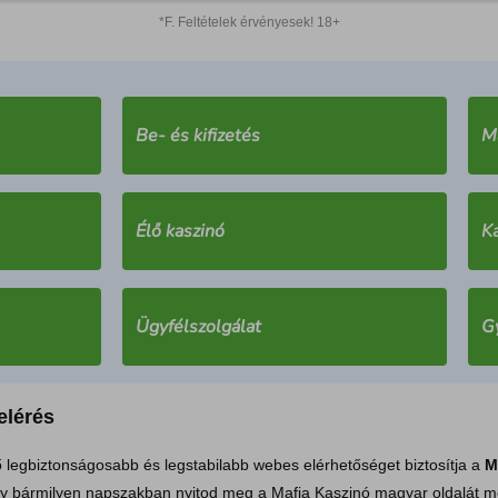
*F. Feltételek érvényesek! 18+
Be- és kifizetés
M
Élő kaszinó
K
Ügyfélszolgálat
G
elérés
 legbiztonságosabb és legstabilabb webes elérhetőséget biztosítja a
M
ogy bármilyen napszakban nyitod meg a Mafia Kaszinó magyar oldalát mob