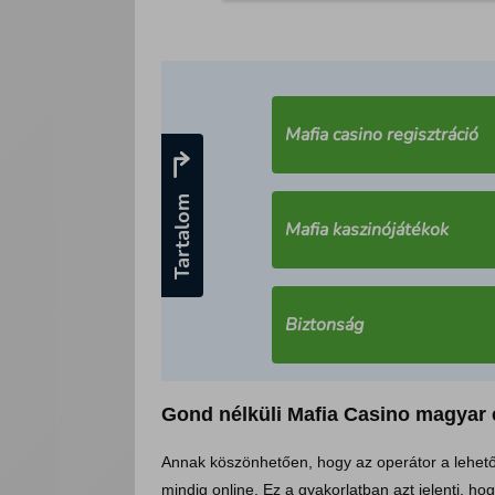
Mafia casino regisztráció
Tartalom
Mafia kaszinójátékok
Biztonság
Gond nélküli Mafia Casino magyar 
Annak köszönhetően, hogy az operátor a lehető
mindig online. Ez a gyakorlatban azt jelenti, h