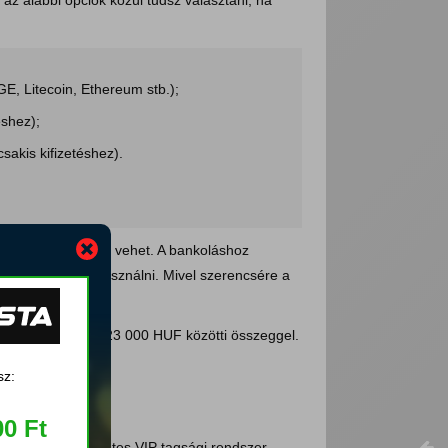
az alábbi opciók közül tudsz választani, ha
, Litecoin, Ethereum stb.);
éshez);
csakis kifizetéshez).
bb napot is igénybe vehet. A bankoláshoz
iket szeretnéd használni. Mivel szerencsére a
nél 4000 HUF és 23 000 HUF közötti összeggel.
z:
00 Ft
 mellett az öt szintes VIP tagsági rendszer,