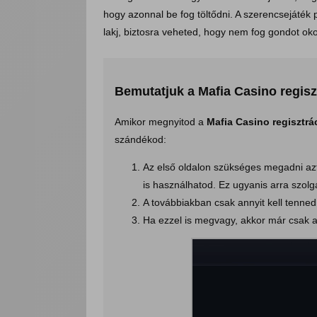
hogy azonnal be fog töltődni. A szerencsejáték p
lakj, biztosra veheted, hogy nem fog gondot o
Bemutatjuk a Mafia Casino regisz
Amikor megnyitod a
Mafia Casino regisztrá
szándékod:
Az első oldalon szükséges megadni azt
is használhatod. Ez ugyanis arra szol
A továbbiakban csak annyit kell tenned
Ha ezzel is megvagy, akkor már csak 