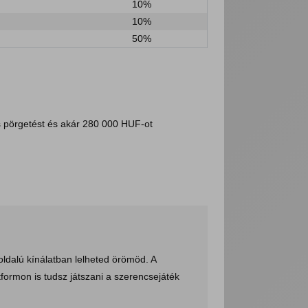
10%
10%
50%
s pörgetést és akár 280 000 HUF-ot
ldalú kínálatban lelheted örömöd. A
formon is tudsz játszani a szerencsejáték