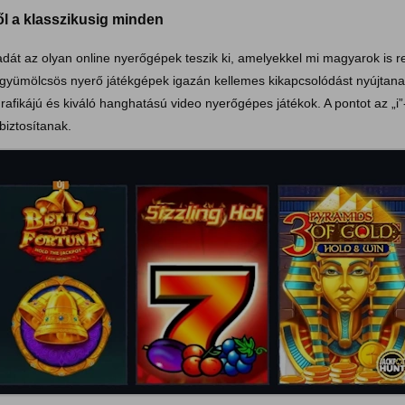
l a klasszikusig minden
át az olyan online nyerőgépek teszik ki, amelyekkel mi magyarok is ren
 gyümölcsös nyerő játékgépek igazán kellemes kikapcsolódást nyújtanak
rafikájú és kiváló hanghatású video nyerőgépes játékok. A pontot az „i
biztosítanak.