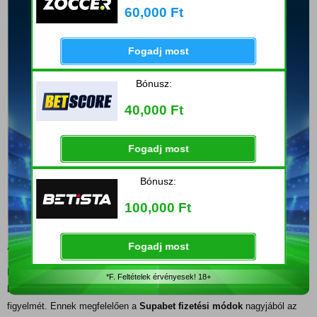
felhasználni;
60,000 Ft
A következő képernyőn kell e-mail címet és választott
jelszót megadni, majd el kell fogadni a kötelező
Fogadj most
szabályzatokat;
A továbblépés után jön a legfontosabb rész, itt kell
Bónusz:
megadni a személyes adatokat, lakhelyre vonatkozó
40,000 Ft
adatokat, telefonszámot és például nemet is.
Az egész folyamat során létfontosságú, hogy helyes adatokat adjon
Fogadj most
meg, mert a Fiók létrehozása gombra kattintás után előbb-utóbb
szükség lesz arra, hogy a megadott adatokat hitelesítse a
Bónusz:
megfelelő dokumentumok feltöltésével.
100,000 Ft
A játékosok számtalan megbízható fizetési módra építhetnek
Fogadj most
Ez a sportfogadási oldal tisztában van azzal, hogy ma már sima
*F. Feltételek érvényesek! 18+
bankkártyás fizetésekkel nem igazán lehet megragadni a legtöbb fogadó
figyelmét. Ennek megfelelően a
Supabet fizetési módok
nagyjából az