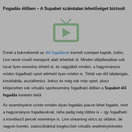
Fogadás élőben – A Supabet számtalan lehetőséget biztosít
live_tv
Ennél a bukmékernél az
élő fogadások
kiemelt szerepet kaptak, külön,
Live nevet viselő menüpont alatt érhetőek el. Minden időpillanatban sok
tucat ilyen esemény érhető el, és nagyjából minden, a hagyományos
módon fogadható sport elérhető ilyen módon is. Tehát van élő labdarúgás,
kosárlabda, asztalitenisz, boksz és még sok más sport, plusz
kifejezetten sok virtuális sportesemény fogadható élőben a
Supabet élő
fogadás
keretein belül.
Az eseményekre szinte minden olyan fogadási piacon lehet fogadni, mint
a hagyományos fogadásoknál, néha pedig még többre is – így fogadható
a következő percek eseménye is. Live streaming nincs az oldalon, de
nagyon korrekt, statisztikákkal kiegészített virtuális eredménykövetés