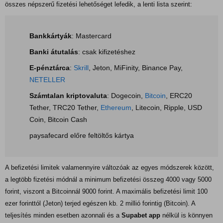
összes népszerű fizetési lehetőséget lefedik, a lenti lista szerint:
Bankkártyák
: Mastercard
Banki átutalás
: csak kifizetéshez
E-pénztárca
:
Skrill
, Jeton, MiFinity, Binance Pay,
NETELLER
Számtalan kriptovaluta
: Dogecoin,
Bitcoin
, ERC20
Tether, TRC20 Tether,
Ethereum
, Litecoin, Ripple, USD
Coin, Bitcoin Cash
paysafecard előre feltöltős kártya
A befizetési limitek valamennyire változóak az egyes módszerek között,
a legtöbb fizetési módnál a minimum befizetési összeg 4000 vagy 5000
forint, viszont a Bitcoinnál 9000 forint. A maximális befizetési limit 100
ezer forinttól (Jeton) terjed egészen kb. 2 millió forintig (Bitcoin). A
teljesítés minden esetben azonnali és a
Supabet app
nélkül is könnyen