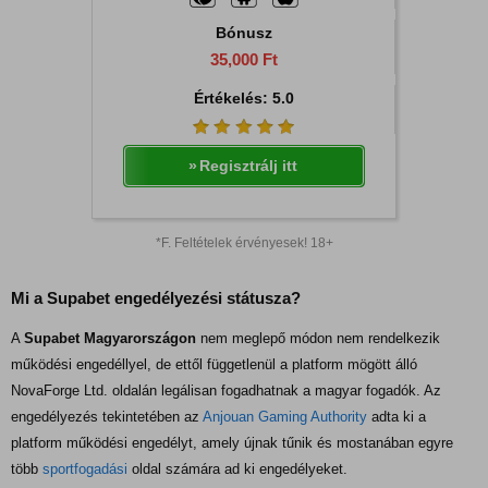
Bónusz
35,000 Ft
Értékelés:
5.0
Regisztrálj itt
*F. Feltételek érvényesek! 18+
Mi a Supabet engedélyezési státusza?
A
Supabet Magyarországon
nem meglepő módon nem rendelkezik
működési engedéllyel, de ettől függetlenül a platform mögött álló
NovaForge Ltd. oldalán legálisan fogadhatnak a magyar fogadók. Az
engedélyezés tekintetében az
Anjouan Gaming Authority
adta ki a
platform működési engedélyt, amely újnak tűnik és mostanában egyre
több
sportfogadási
oldal számára ad ki engedélyeket.