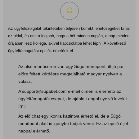
headset_mic
Az ügyfélszolgálat tekintetében teljesen korrekt lehetőségeket kínál
az oldal, és ami a legjobb, hogy a hét minden napján, a nap minden
órájában lesz kolléga, akivel kapcsolatba lehet lépni. A következő
ügyféltámogatási opciók érhetőek el:
Az alsó menüsoron van egy Súgó menüpont, itt jó pár
előre feltett kérdésre megtalálható magyar nyelven a
válasz;
A
support@supabet.com
e-mail címen is elérhető az
ügyféltámogatói csapat, de ajánlott angol nyelvű levelet
írni;
Az élő chat egy ikonra kattintva érhető el, de a Súgó
menüpont alatt is igénybe tudjuk venni. Ez az opció éjjel-
nappal elérhető.