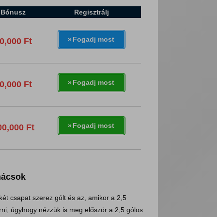
Bónusz
Regisztrálj
Fogadj most
0,000 Ft
Fogadj most
0,000 Ft
Fogadj most
00,000 Ft
anácsok
ét csapat szerez gólt és az, amikor a 2,5
rni, úgyhogy nézzük is meg először a 2,5 gólos