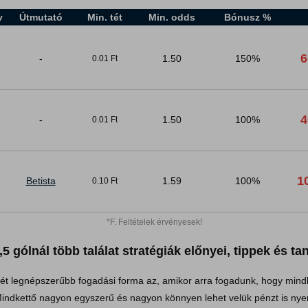
v
Útmutató
Min. tét
Min. odds
Bónusz %
6
-
1.50
150%
0.01 Ft
4
-
1.50
100%
0.01 Ft
1
Betista
1.59
100%
0.10 Ft
*F. Feltételek érvényesek!
5 gólnál több találat stratégiák előnyei, tippek és t
két legnépszerűbb fogadási forma az, amikor arra fogadunk, hogy mindk
 Mindkettő nagyon egyszerű és nagyon könnyen lehet velük pénzt is nye