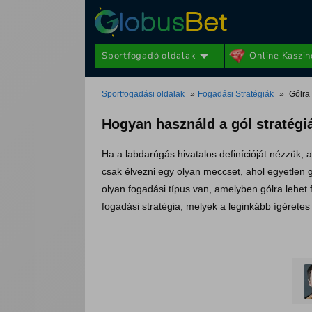
Skip
to
content
Sportfogadó oldalak
Online Kaszin
Sportfogadási oldalak
Fogadási Stratégiák
Gólra 
Hogyan használd a gól stratégi
Ha a labdarúgás hivatalos definícióját nézzük, a
csak élvezni egy olyan meccset, ahol egyetlen g
olyan fogadási típus van, amelyben gólra lehet 
fogadási stratégia, melyek a leginkább ígéretes