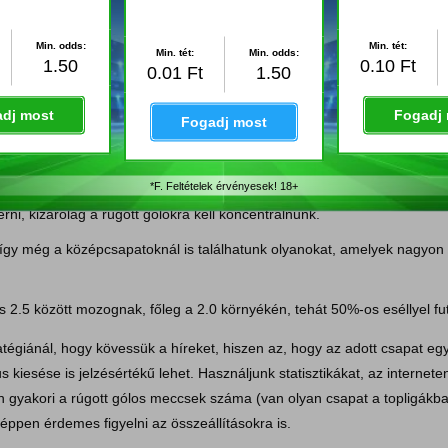
ebben ennél, itt egyszerűen arra fogadunk, hogy mindkét
tni fogjuk, hogy normálisan kiegyensúlyozott mérkőzések
Min. odds:
Min. tét:
Min. tét:
Min. odds:
1.50
0.10 Ft
zorzókat kapunk mindkét kimenetelre, úgyhogy ennél a
0.01 Ft
1.50
atásokat végezni, hogy statisztikailag, forma alapján mennyi esélye v
dj most
Fogadj
Fogadj most
s játékidőre vonatkozik, a hosszabbítás vagy éppen a tizenegyesek m
nye van:
*F. Feltételek érvényesek! 18+
rni, kizárólag a rúgott gólokra kell koncentrálnunk.
 így még a középcsapatoknál is találhatunk olyanokat, amelyek nagyon s
és 2.5 között mozognak, főleg a 2.0 környékén, tehát 50%-os eséllyel f
tégiánál, hogy kövessük a híreket, hiszen az, hogy az adott csapat egyi
 kiesése is jelzésértékű lehet. Használjunk statisztikákat, az internet
 gyakori a rúgott gólos meccsek száma (van olyan csapat a topligákb
ppen érdemes figyelni az összeállításokra is.