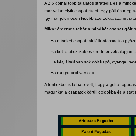
A 2,5 gólnál több találatos stratégia és a mindké
már valamelyik csapat rúgott egy gólt és még az
így már jelentősen kisebb szorzókra számíthat
Mikor érdemes tehát a mindkét csapat gólt
Ha mindkét csapatnak létfontosságú a győz
Ha két, statisztikák és eredmények alapján tá
Ha két, általában sok gólt kapó, gyenge véd
Ha rangadóról van szó
A fentiekből is látható volt, hogy a gólra foga
magunkat a csapatok körüli dolgokba és a stati
Arbitrázs Fogadás
Patent Fogadás