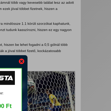
zámnál több vagy kevesebb találat lesz az adott
 ezek jóval többet fizetnek, hiszen a
atra mindössze 1.1 körüli szorzókat kaphatunk,
énzt tudunk kasszírozni, hiszen ez egy nagyon
ot, hiszen be lehet fogadni a 0,5 gólnál több
ják a jóval többet fizető, kockázatosabb
z:
00 Ft