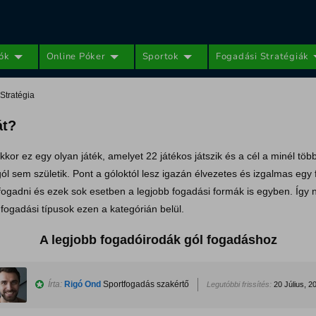
ók
Online Póker
Sportok
Fogadási Stratégiák
Stratégia
át?
kkor ez egy olyan játék, amelyet 22 játékos játszik és a cél a minél tö
ól sem születik. Pont a góloktól lesz igazán élvezetes és izgalmas egy
fogadni és ezek sok esetben a legjobb fogadási formák is egyben. Így n
 fogadási típusok ezen a kategórián belül.
A legjobb fogadóirodák gól fogadáshoz
Rigó Ond
Írta:
Rigó Ond
Sportfogadás szakértő
Legutóbbi frissítés:
20 Július, 2