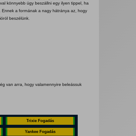
óval könnyebb úgy beszállni egy ilyen tippel, ha
re. Ennek a formának a nagy hátránya az, hogy
óról beszélünk.
ükség van arra, hogy valamennyire beleássuk
Trixie Fogadás
Yankee Fogadás