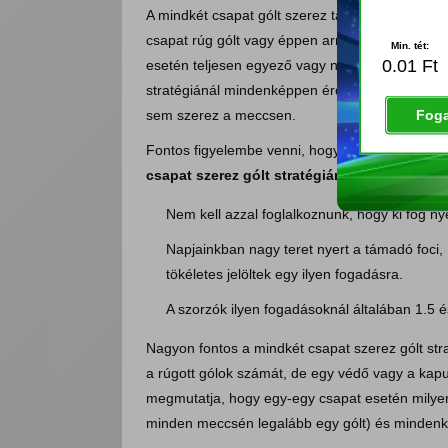
A mindkét csapat gólt szerez taktika sem nehez
csapat rúg gólt vagy éppen arra, hogy nem. Lá
Min. tét:
0.01 Ft
esetén teljesen egyező vagy nagyon hasonló s
stratégiánál mindenképpen érdemes előzetes kut
Foga
sem szerez a meccsen.
Fontos figyelembe venni, hogy ez csak a rende
csapat szerez gólt stratégiának számos elő
Nem kell azzal foglalkoznunk, hogy ki fog nye
Napjainkban nagy teret nyert a támadó foci,
tökéletes jelöltek egy ilyen fogadásra.
A szorzók ilyen fogadásoknál általában 1.5 
Nagyon fontos a mindkét csapat szerez gólt stra
a rúgott gólok számát, de egy védő vagy a kapus
megmutatja, hogy egy-egy csapat esetén milyen
minden meccsén legalább egy gólt) és mindenké