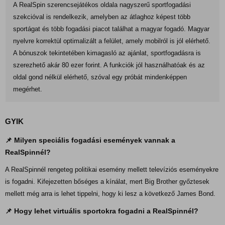
A RealSpin szerencsejátékos oldala nagyszerű sportfogadási
szekcióval is rendelkezik, amelyben az átlaghoz képest több
sportágat és több fogadási piacot találhat a magyar fogadó. Magyar
nyelvre korrektül optimalizált a felület, amely mobilról is jól elérhető.
A bónuszok tekintetében kimagasló az ajánlat, sportfogadásra is
szerezhető akár 80 ezer forint. A funkciók jól használhatóak és az
oldal gond nélkül elérhető, szóval egy próbát mindenképpen
megérhet.
GYIK
📌 Milyen speciális fogadási események vannak a
RealSpinnél?
A RealSpinnél rengeteg politikai esemény mellett televíziós eseményekre
is fogadni. Kifejezetten bőséges a kínálat, mert Big Brother győztesek
mellett még arra is lehet tippelni, hogy ki lesz a következő James Bond.
📌 Hogy lehet virtuális sportokra fogadni a RealSpinnél?