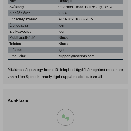
Név:
RealSpin
Székhely:
9 Barrack Road, Belize City, Belize
Alapítás éve:
2024
Engedély száma:
ALSI-102310002-F15
Élő fogadás:
Igen
Élő közvetítés:
Igen
Mobil applikáció:
Nincs
Telefon:
Nincs
Élő chat:
Igen
Email cím:
support@realspin.com
Általánosságban egy korrektül felépített ügyféltámogatási rendszere
van a RealSpinnek, amely éjjel-nappal rendelkezésre áll.
Konkluzió
thumbs_up_down