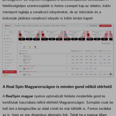
felelősségteljes szerencsejáték is fontos szerepet kap az oldalon, külön
menüpont taglalja a vonatkozó irányelveket, de az önkizárás és a
kiskorúak játékára vonatkozó irányelv is külön leírást kapott.
A Real Spin Magyarországon is minden gond nélkül elérhető
A
RealSpin magyar
nyelvre optimalizált felülete mindenféle gond és
kerülőutak használata nélkül elérhető Magyarországon. Szimplán csak be
kell ütni a böngészőbe az oldal címét és már töltődik is. Fontos továbbá
az is, hogy ez egy dinamikus alternatív link. Tehát ha a magyar állam