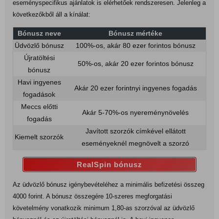
eseményspecifikus ajánlatok is elérhetőek rendszeresen. Jelenleg a
következőkből áll a kínálat:
Bónusz neve
Bónusz mértéke
Üdvözlő bónusz
100%-os, akár 80 ezer forintos bónusz
Újratöltési
50%-os, akár 20 ezer forintos bónusz
bónusz
Havi ingyenes
Akár 20 ezer forintnyi ingyenes fogadás
fogadások
Meccs előtti
Akár 5-70%-os nyereménynövelés
fogadás
Javított szorzók címkével ellátott
Kiemelt szorzók
eseményeknél megnövelt a szorzó
RealSpin bónusz
Az üdvözlő bónusz igénybevételéhez a minimális befizetési összeg
4000 forint. A bónusz összegére 10-szeres megforgatási
követelmény vonatkozik minimum 1,80-as szorzóval az üdvözlő