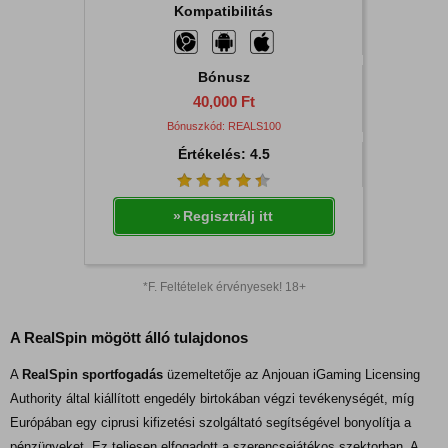
Kompatibilitás
Bónusz
40,000 Ft
Bónuszkód: REALS100
Értékelés:
4.5
Regisztrálj itt
*F. Feltételek érvényesek! 18+
A RealSpin mögött álló tulajdonos
A
RealSpin sportfogadás
üzemeltetője az Anjouan iGaming Licensing
Authority által kiállított engedély birtokában végzi tevékenységét, míg
Európában egy ciprusi kifizetési szolgáltató segítségével bonyolítja a
pénzügyeket. Ez teljesen elfogadott a szerencsejátékos szektorban. A