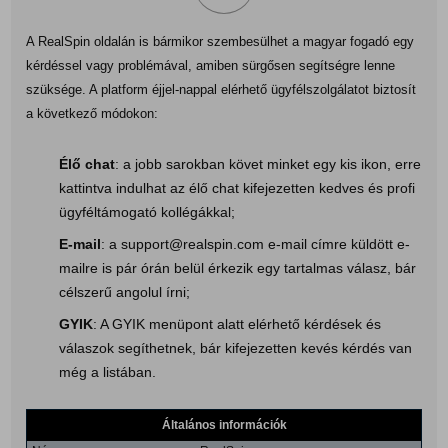
A RealSpin oldalán is bármikor szembesülhet a magyar fogadó egy
kérdéssel vagy problémával, amiben sürgősen segítségre lenne
szüksége. A platform éjjel-nappal elérhető ügyfélszolgálatot biztosít
a következő módokon:
Élő chat
: a jobb sarokban követ minket egy kis ikon, erre
kattintva indulhat az élő chat kifejezetten kedves és profi
ügyféltámogató kollégákkal;
E-mail
: a
support@realspin.com
e-mail címre küldött e-
mailre is pár órán belül érkezik egy tartalmas válasz, bár
célszerű angolul írni;
GYIK
: A GYIK menüpont alatt elérhető kérdések és
válaszok segíthetnek, bár kifejezetten kevés kérdés van
még a listában.
Általános információk