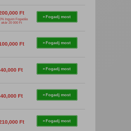
200,000 Ft
Fogadj most
0% Ingyen Fogadás
akár 20 000 Ft
Fogadj most
100,000 Ft
Fogadj most
40,000 Ft
Fogadj most
40,000 Ft
Fogadj most
210,000 Ft