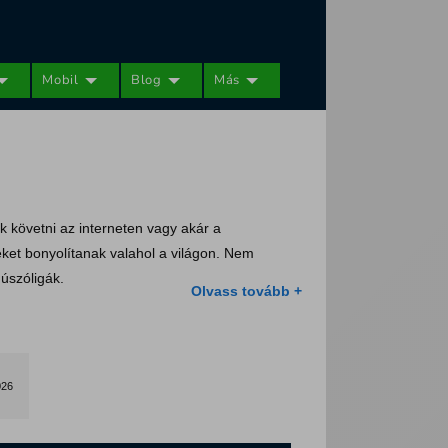
Mobil
Blog
Más
k követni az interneten vagy akár a
ket bonyolítanak valahol a világon. Nem
úszóligák.
Olvass tovább +
026