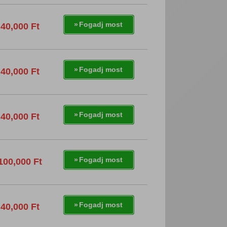
Fogadj most
40,000 Ft
Fogadj most
40,000 Ft
Fogadj most
40,000 Ft
Fogadj most
100,000 Ft
Fogadj most
40,000 Ft