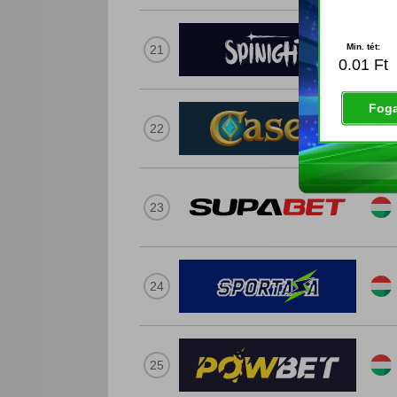
Min. tét:
0.01 Ft
Foga