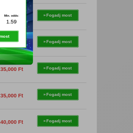
Fogadj most
40,000 Ft
Min. odds:
1.59
 most
Fogadj most
40,000 Ft
Fogadj most
35,000 Ft
Fogadj most
35,000 Ft
Fogadj most
40,000 Ft