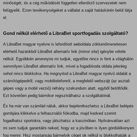
minőségét, és a cég működését független ellenőrző szervezetek nem
felügyelik. Ezen tevékenységeket a vállalat a saját hatáskörén belül látja
el.
Gond nélkül elérhető a LibraBet sportfogadás szolgáltató?
A LibraBet magyar nyelvre is lefordított weboldala zökkenőmenetesen
elérhető hazánkból LibraBet alternatív link (mirror site) igénybe vétele
nélkül. Egyébkén amennyire mi tudjuk, egyelőre nincs is fent a világhálón
semmilyen LibraBet alternatív link, mivel a fogadóiroda oldala jelenleg
sehol nincs blokkolva. Ha megnyitod a LibraBet magyar nyelvű oldalát a
számítógépedről, vagy mobiltelefonról, a megfelelő webszájt (az asztali
gépes vagy a mobil verzió) néhány szekundum alatt, egyből betöltődik.
Ezt követően pedig bármikor regisztrálhatsz a szolgáltatónál.
És ha már van számlád náluk, akkor bejelentkezhetsz a LibraBet belépés
gombjára klikkelve a felhasználói fiókodba, majd kedved szerint
fogadhatsz sportokra, vagy játszhatsz a kaszinóban. Nyilvánvalóan azt
mi sem tudjuk garantálni neked, hogy ez a jövőben is ilyen gördülékenyen
fog menni. Hisz mostanság bármelyik céget ok nélkül is blokkolhatják a