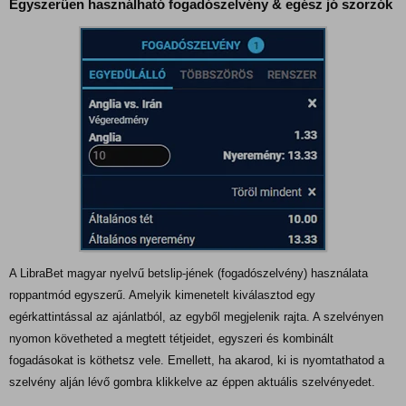
Egyszerűen használható fogadószelvény & egész jó szorzók
A LibraBet magyar nyelvű betslip-jének (fogadószelvény) használata
roppantmód egyszerű. Amelyik kimenetelt kiválasztod egy
egérkattintással az ajánlatból, az egyből megjelenik rajta. A szelvényen
nyomon követheted a megtett tétjeidet, egyszeri és kombinált
fogadásokat is köthetsz vele. Emellett, ha akarod, ki is nyomtathatod a
szelvény alján lévő gombra klikkelve az éppen aktuális szelvényedet.