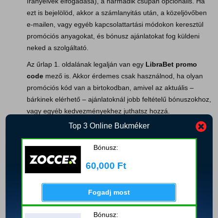
Irányelvek elfogadása), a harmadik csupán opcionális. Ha
ezt is bejelölöd, akkor a számlanyitás után, a közeljövőben
e-mailen, vagy egyéb kapcsolattartási módokon keresztül
promóciós anyagokat, és bónusz ajánlatokat fog küldeni
neked a szolgáltató.
Az űrlap 1. oldalának legalján van egy
LibraBet promo
code
mező is. Akkor érdemes csak használnod, ha olyan
promóciós kód van a birtokodban, amivel az aktuális –
bárkinek elérhető – ajánlatoknál jobb feltételű bónuszokhoz,
vagy egyéb kedvezményekhez juthatsz hozzá.
Top 3 Online Bukméker
Kattints a kék színnel kiemelt „Következő lépés”
hivatkozásra.
Bónusz:
A rendszer átirányít az űrlap 2. oldalára, ahol is a
60,000 Ft
számlanyitáshoz kulcsfontosságú személyes adataidat kell
beírnod a megfelelő mezőkbe (pl. a teljes nevedet, a
születési dátumodat, a lakcímedet stb.). Az adatok beírását
Fogadj most
követően ellenőrizd őket, és ha mindent rendben találsz,
Bónusz:
kattints rá a „
Véget ért
” hivatkozásra.