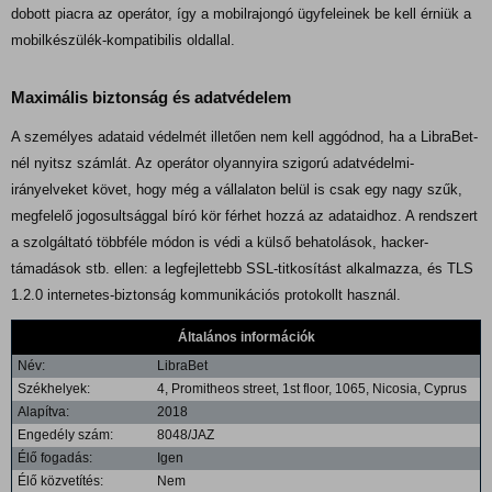
dobott piacra az operátor, így a mobilrajongó ügyfeleinek be kell érniük a
mobilkészülék-kompatibilis oldallal.
Maximális biztonság és adatvédelem
A személyes adataid védelmét illetően nem kell aggódnod, ha a LibraBet-
nél nyitsz számlát. Az operátor olyannyira szigorú adatvédelmi-
irányelveket követ, hogy még a vállalaton belül is csak egy nagy szűk,
megfelelő jogosultsággal bíró kör férhet hozzá az adataidhoz. A rendszert
a szolgáltató többféle módon is védi a külső behatolások, hacker-
támadások stb. ellen: a legfejlettebb SSL-titkosítást alkalmazza, és TLS
1.2.0 internetes-biztonság kommunikációs protokollt használ.
Általános információk
Név:
LibraBet
Székhelyek:
4, Promitheos street, 1st floor, 1065, Nicosia, Cyprus
Alapítva:
2018
Engedély szám:
8048/JAZ
Élő fogadás:
Igen
Élő közvetítés:
Nem