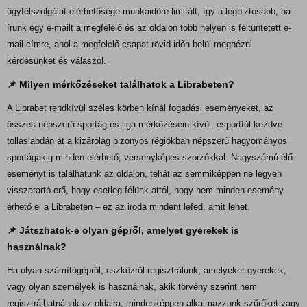
ügyfélszolgálat elérhetősége munkaidőre limitált, így a legbiztosabb, ha
írunk egy e-mailt a megfelelő és az oldalon több helyen is feltüntetett e-
mail címre, ahol a megfelelő csapat rövid időn belül megnézni
kérdésünket és válaszol.
📌 Milyen mérkőzéseket találhatok a Librabeten?
A Librabet rendkívül széles körben kínál fogadási eseményeket, az
összes népszerű sportág és liga mérkőzésein kívül, esporttól kezdve
tollaslabdán át a kizárólag bizonyos régiókban népszerű hagyományos
sportágakig minden elérhető, versenyképes szorzókkal. Nagyszámú élő
eseményt is találhatunk az oldalon, tehát az semmiképpen ne legyen
visszatartó erő, hogy esetleg félünk attól, hogy nem minden esemény
érhető el a Librabeten – ez az iroda mindent lefed, amit lehet.
📌 Játszhatok-e olyan gépről, amelyet gyerekek is
használnak?
Ha olyan számítógépről, eszközről regisztrálunk, amelyeket gyerekek,
vagy olyan személyek is használnak, akik törvény szerint nem
regisztrálhatnának az oldalra, mindenképpen alkalmazzunk szűrőket vagy