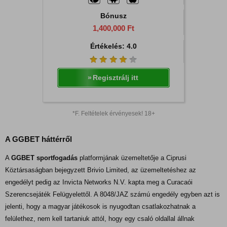
Bónusz
1,400,000 Ft
Értékelés:
4.0
Regisztrálj itt
*F. Feltételek érvényesek! 18+
A GGBET háttérről
A
GGBET sportfogadás
platformjának üzemeltetője a Ciprusi
Köztársaságban bejegyzett Brivio Limited, az üzemeltetéshez az
engedélyt pedig az Invicta Networks N.V. kapta meg a Curacaói
Szerencsejáték Felügyelettől. A 8048/JAZ számú engedély egyben azt is
jelenti, hogy a magyar játékosok is nyugodtan csatlakozhatnak a
felülethez, nem kell tartaniuk attól, hogy egy csaló oldallal állnak