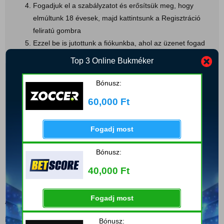
Fogadjuk el a szabályzatot és erősítsük meg, hogy
elmúltunk 18 évesek, majd kattintsunk a Regisztráció
feliratú gombra
Ezzel be is jutottunk a fiókunkba, ahol az üzenet fogad
minket, hogy erősítsük meg a megadott
Top 3 Online Bukméker
telefonszámunkat/e-mail címünket
Az érkező üzenet segítségével validáljuk magunkat,
Bónusz:
majd a profilunk alatt adjuk meg a szükséges személyes
60,000 Ft
adatainkat és lakcímadatainkat
Ezzel pedig indulhat is a fogadás!
Fogadj most
A későbbiek során, ha nagyobb összegeket is akarunk mozgatni a
GG BET oldalán, akkor szükség lesz majd a felhasználói adataink
Bónusz:
hitelesítésére is.
40,000 Ft
Fogadj most
A GGBET fizetési módok mindegyike megbízható
Ha csatlakoztunk az oldalhoz, akkor a Befizet feliratú gombra kattintva
Bónusz: