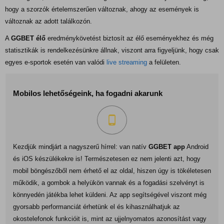
hogy a szorzók értelemszerűen változnak, ahogy az események is
változnak az adott találkozón.
A
GGBET élő
eredménykövetést biztosít az élő eseményekhez és még
statisztikák is rendelkezésünkre állnak, viszont arra figyeljünk, hogy csak
egyes e-sportok esetén van valódi
live streaming
a felületen.
Mobilos lehetőségeink, ha fogadni akarunk
phone_android
Kezdjük mindjárt a nagyszerű hírrel: van natív
GGBET app
Android
és iOS készülékekre is! Természetesen ez nem jelenti azt, hogy
mobil böngészőből nem érhető el az oldal, hiszen úgy is tökéletesen
működik, a gombok a helyükön vannak és a fogadási szelvényt is
könnyedén játékba lehet küldeni. Az app segítségével viszont még
gyorsabb performanciát érhetünk el és kihasználhatjuk az
okostelefonok funkcióit is, mint az ujjelnyomatos azonosítást vagy