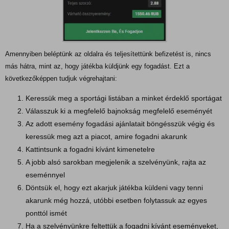
Amennyiben beléptünk az oldalra és teljesítettünk befizetést is, nincs
más hátra, mint az, hogy játékba küldjünk egy fogadást. Ezt a
következőképpen tudjuk végrehajtani:
Keressük meg a sportági listában a minket érdeklő sportágat
Válasszuk ki a megfelelő bajnokság megfelelő eseményét
Az adott esemény fogadási ajánlatait böngésszük végig és
keressük meg azt a piacot, amire fogadni akarunk
Kattintsunk a fogadni kívánt kimenetelre
A jobb alsó sarokban megjelenik a szelvényünk, rajta az
eseménnyel
Döntsük el, hogy ezt akarjuk játékba küldeni vagy tenni
akarunk még hozzá, utóbbi esetben folytassuk az egyes
ponttól ismét
Ha a szelvényünkre feltettük a fogadni kívánt eseményeket,