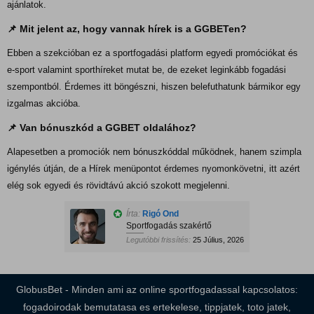
ajánlatok.
📌 Mit jelent az, hogy vannak hírek is a GGBETen?
Ebben a szekcióban ez a sportfogadási platform egyedi promóciókat és
e-sport valamint sporthíreket mutat be, de ezeket leginkább fogadási
szempontból. Érdemes itt böngészni, hiszen belefuthatunk bármikor egy
izgalmas akcióba.
📌 Van bónuszkód a GGBET oldalához?
Alapesetben a promociók nem bónuszkóddal működnek, hanem szimpla
igénylés útján, de a Hírek menüpontot érdemes nyomonkövetni, itt azért
elég sok egyedi és rövidtávú akció szokott megjelenni.
Írta:
Rigó Ond
Rigó Ond
Sportfogadás szakértő
Legutóbbi frissítés:
25 Július, 2026
GlobusBet - Minden ami az online sportfogadassal kapcsolatos:
fogadoirodak bemutatasa es ertekelese, tippjatek, toto jatek,