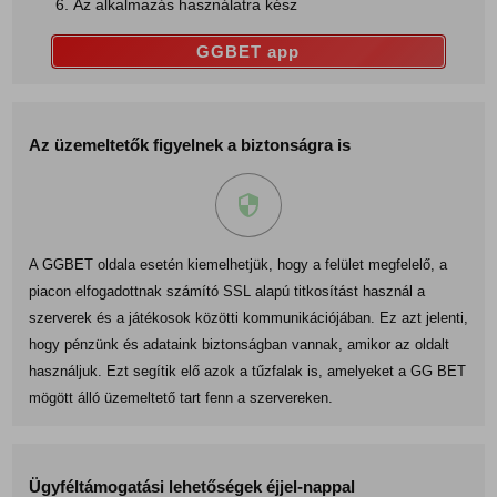
Az alkalmazás használatra kész
GGBET app
Az üzemeltetők figyelnek a biztonságra is
security
A GGBET oldala esetén kiemelhetjük, hogy a felület megfelelő, a
piacon elfogadottnak számító SSL alapú titkosítást használ a
szerverek és a játékosok közötti kommunikációjában. Ez azt jelenti,
hogy pénzünk és adataink biztonságban vannak, amikor az oldalt
használjuk. Ezt segítik elő azok a tűzfalak is, amelyeket a GG BET
mögött álló üzemeltető tart fenn a szervereken.
Ügyféltámogatási lehetőségek éjjel-nappal