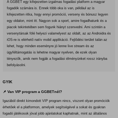
A GGBET egy kifejezetten izgalmas fogadási platform a magyar
fogadók számára is. Ennek több oka is van, például az is
kifejezetten ritka, hogy ennyi promóció, verseny és bónusz legyen
egy oldalon, mint itt. Nagyon sok a sport, amire fogadhatunk és a
piacok tekintetében sem fogunk hiányt szenvedni. Ami szintén a
versenytársak fölé helyezi valamelyest az oldalt, az az Androidra és
iOS-re is elérhető natív mobil applikáció. Fejlődési terület talán az
lehet, hogy minden eseményre jó lenne live stream és az
ügyféltámogatás is lehetne magyar nyelven, de ezek olyan
tényezők, amik nem fogják a fogadási élményünket rossz irányba
befolyásolni.
GYIK
📌 Van VIP program a GGBETnél?
Igazából direkt kimondott VIP program nincs, viszont olyan promóciók
érhetőek el a platformon, amelyek segítségével a sokat és gyakran
fogadó játékosok jóval jobb ajánlatokat kaphatnak, mint az általános