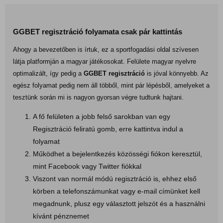
GGBET regisztráció folyamata csak pár kattintás
Ahogy a bevezetőben is írtuk, ez a sportfogadási oldal szívesen
látja platformján a magyar játékosokat. Felülete magyar nyelvre
optimalizált, így pedig a
GGBET regisztráció
is jóval könnyebb. Az
egész folyamat pedig nem áll többől, mint pár lépésből, amelyeket a
tesztünk során mi is nagyon gyorsan végre tudtunk hajtani.
A fő felületen a jobb felső sarokban van egy
Regisztráció feliratú gomb, erre kattintva indul a
folyamat
Működhet a bejelentkezés közösségi fiókon keresztül,
mint Facebook vagy Twitter fiókkal
Viszont van normál módú regisztráció is, ehhez első
körben a telefonszámunkat vagy e-mail címünket kell
megadnunk, plusz egy választott jelszót és a használni
kívánt pénznemet