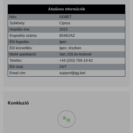
Általános információk
Név:
GGBET
Székhely:
Ciprus
Alapítás éve:
2023
Engedély száma:
8048/JAZ
Élő fogadás:
Igen
Élő közvetítés:
Igen, részben
Mobil applikáció:
Van, iOS és Android
Telefon:
+44 (203) 769-19-62
Élő chat:
24/7
Email cím:
support@gg.bet
Konkluzió
thumbs_up_down