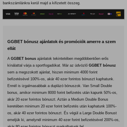
bankszámlánkra kerül majd a kifizetett összeg.
GGBET bónusz ajánlatok és promóciók amerre a szem
ellát
A
GGBET bonus
ajánlatok tekintetében megdöbbentően erős
kínálattal várja a sportfogadókat. Már az üdvözlő
GGBET bónusz
sem a megszokott ajánlat, hiszen minimum 4000 forint
befizetésével 100%-os, akár 40 ezer forintos bónuszt kaphatunk.
Ennél is izgalmasabbak a duplázó bónuszok. Van Small Double
bonus, amikor minimum 8000 forint befizetés után kapunk 50%-os,
akár 20 ezer forintos bónuszt. Aztán a Medium Double Bonus
keretében minimum 20 ezer forint befizetés után kaphatunk 100%-
os, akár 40 ezer forintos bónuszt. És végül a Large Double Bonust
emeljük ki, amelynél minimum 40 ezer forint befizetésével 200%-os,
akár 80 ezer forintos bónuszt markolhatunk fel.