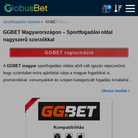
Skip
3
to
content
Sportfogadási oldalak
GGBET Magyar
GGBET Magyarországon – Sportfogadási oldal
nagyszerű szorzókkal
GGBET regisztráció
A
GGBET magyar
sportfogadási oldala attól vált igazán népszerűvé,
hogy számtalan extra ajánlattal várja a magyar fogadókat is,
promóciókkal, versenyekkel és szépen kategorizált fogadási kínálattal.
...
Olvass tovább +
Kompatibilitás