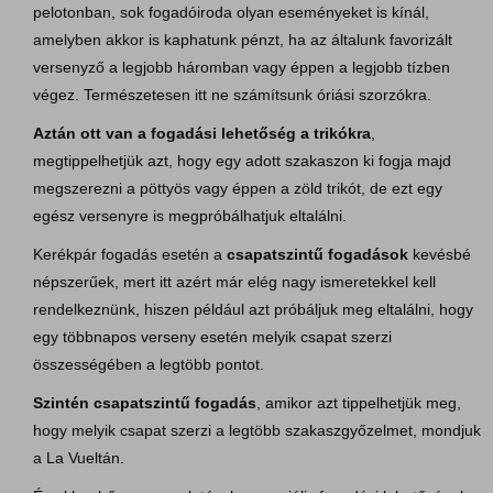
pelotonban, sok fogadóiroda olyan eseményeket is kínál,
amelyben akkor is kaphatunk pénzt, ha az általunk favorizált
versenyző a legjobb háromban vagy éppen a legjobb tízben
végez. Természetesen itt ne számítsunk óriási szorzókra.
Aztán ott van a fogadási lehetőség a trikókra
,
megtippelhetjük azt, hogy egy adott szakaszon ki fogja majd
megszerezni a pöttyös vagy éppen a zöld trikót, de ezt egy
egész versenyre is megpróbálhatjuk eltalálni.
Kerékpár fogadás esetén a
csapatszintű fogadások
kevésbé
népszerűek, mert itt azért már elég nagy ismeretekkel kell
rendelkeznünk, hiszen például azt próbáljuk meg eltalálni, hogy
egy többnapos verseny esetén melyik csapat szerzi
összességében a legtöbb pontot.
Szintén csapatszintű fogadás
, amikor azt tippelhetjük meg,
hogy melyik csapat szerzi a legtöbb szakaszgyőzelmet, mondjuk
a La Vueltán.