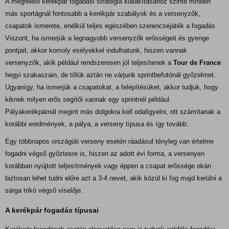
A megfelelő kerékpár fogadási stratégia kialakításához szinte minden
más sportágnál fontosabb a kerékpár szabályok és a versenyzők,
csapatok ismerete, enélkül teljes egészében szerencsejáték a fogadás.
Viszont, ha ismerjük a legnagyobb versenyzők erősségeit és gyenge
pontjait, akkor komoly esélyekkel indulhatunk, hiszen vannak
versenyzők, akik például rendszeresen jól teljesítenek a
Tour de France
hegyi szakaszain, de tőlük aztán ne várjunk sprintbefutónál győzelmet.
Ugyanígy, ha ismerjük a csapatokat, a felépítésüket, akkor tudjuk, hogy
kiknek milyen erős segítői vannak egy sprintnél például.
Pályakerékpárnál megint más dolgokra kell odafigyelni, ott számítanak a
korábbi eredmények, a pálya, a verseny típusa és így tovább.
Egy többnapos országúti verseny esetén ráadásul tényleg van értelme
fogadni végső győztesre is, hiszen az adott évi forma, a versenyen
korábban nyújtott teljesítmények vagy éppen a csapat erőssége okán
biztosan lehet tudni előre azt a 3-4 nevet, akik közül ki fog majd kerülni a
sárga trikó végső viselője.
A kerékpár fogadás típusai