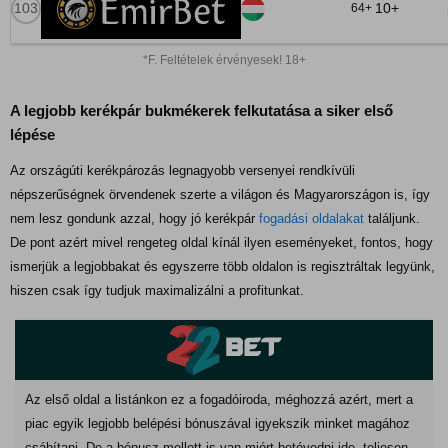
10+
64+
*F. Feltételek érvényesek! 18+
A legjobb kerékpár bukmékerek felkutatása a siker első
lépése
Az országúti kerékpározás legnagyobb versenyei rendkívüli
népszerűségnek örvendenek szerte a világon és Magyarországon is, így
nem lesz gondunk azzal, hogy jó kerékpár
fogadási oldalakat
találjunk.
De pont azért mivel rengeteg oldal kínál ilyen eseményeket, fontos, hogy
ismerjük a legjobbakat és egyszerre több oldalon is regisztráltak legyünk,
hiszen csak így tudjuk maximalizálni a profitunkat.
Az első oldal a listánkon ez a fogadóiroda, méghozzá azért, mert a
piac egyik legjobb belépési bónuszával igyekszik minket magához
csábítani. De a bónusz mellett is van miért betévedni ide, teljesen