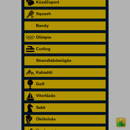
Küzdősport
Squash
Bandy
Olimpia
Curling
Strandlabdarúgás
Kabaddi
Golf
Vitorlázás
Sakk
Ökölvívás