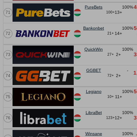
4
PureBets
100%
13+
100+
5
Bankonbet
100%
14+
21+
QuickWin
100%
3
2+
27+
GGBET
-
1
2+
72+
5
Legiano
100%
11+
10+
LibraBet
100%
3
12+
123+
Winsane
100%