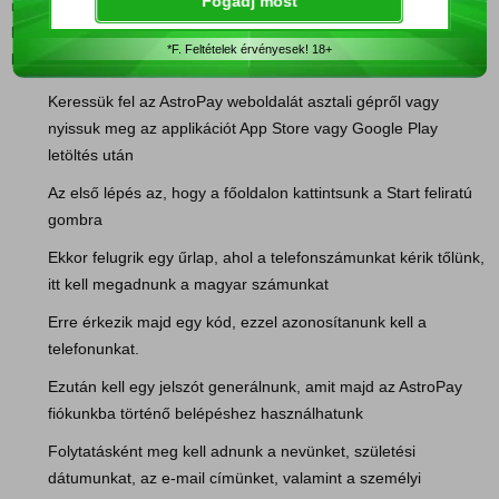
Fogadj most
nem használhatóak forintban és nincs lehetőségünk magyar nyelven sem
használni az AstroPay oldalát és applikációit. A
regisztráció folyamata
a
*F. Feltételek érvényesek! 18+
következő:
Keressük fel az AstroPay weboldalát asztali gépről vagy
nyissuk meg az applikációt App Store vagy Google Play
letöltés után
Az első lépés az, hogy a főoldalon kattintsunk a Start feliratú
gombra
Ekkor felugrik egy űrlap, ahol a telefonszámunkat kérik tőlünk,
itt kell megadnunk a magyar számunkat
Erre érkezik majd egy kód, ezzel azonosítanunk kell a
telefonunkat.
Ezután kell egy jelszót generálnunk, amit majd az AstroPay
fiókunkba történő belépéshez használhatunk
Folytatásként meg kell adnunk a nevünket, születési
dátumunkat, az e-mail címünket, valamint a személyi