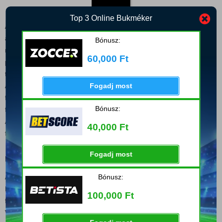
Top 3 Online Bukméker
Az AstroPay fizetési megoldást 2009-ben alapította a Larstal Limited,
amely főleg Afrikában és Indiában nagyon népszerű, Magyarországon
Bónusz:
még kevésbé ismert. A leginkább hasonló megoldás hozzá talán a
60,000 Ft
paysafecard, hiszen az
AstroPay regisztráció
után virtuális kártyákat
tudunk fix összegekért vásárolni, így 15, 30 és 100 euróért és így tovább.
Fogadj most
Amikor vásárolunk egy kártyát, az hozzáadásra kerül az online AstroPay
fiókunkhoz és innentől kezdve a 16 számjegy és a CCV kód birtokában
Bónusz:
felhasználhatjuk bármely online bukméker oldalán, ahol elfogadják az
AstroPayt fizetési módként. Nagyon fontos tudnivaló, hogy pont az előre
40,000 Ft
fizetett módból adódóan az AstroPay kifizetésre nem használható.
Fogadj most
Regisztráció – Szerencsejáték az AstroPay-nél
Bónusz:
Az AstroPay szolgáltatóról tudni kell, hogy bár 2009 óta létezik,
Magyarországon nem annyira népszerű és ismert még mindig, de
100,000 Ft
figyelembe véve a hasznos tulajdonságait, ez gyorsan meg fog változni.
Viszont pont a kevés magyar felhasználó miatt jelenleg a kártyák még