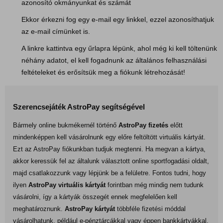
azonosító okmányunkat és számát
Ekkor érkezni fog egy e-mail egy linkkel, ezzel azonosíthatjuk
az e-mail címünket is.
A linkre kattintva egy űrlapra lépünk, ahol még ki kell töltenünk
néhány adatot, el kell fogadnunk az általános felhasználási
feltételeket és erősítsük meg a fiókunk létrehozását!
Szerencsejáték AstroPay segítségével
Bármely online bukmékernél történő
AstroPay fizetés
előtt
mindenképpen kell vásárolnunk egy előre feltöltött virtuális kártyát.
Ezt az AstroPay fiókunkban tudjuk megtenni. Ha megvan a kártya,
akkor keressük fel az általunk választott online sportfogadási oldalt,
majd csatlakozzunk vagy lépjünk be a felületre. Fontos tudni, hogy
ilyen
AstroPay virtuális kártyát
forintban még mindig nem tudunk
vásárolni, így a kártyák összegét ennek megfelelően kell
meghatároznunk.
AstroPay kártyát
többféle fizetési móddal
vásárolhatunk, például e-pénztárcákkal vagy éppen bankkártyákkal.