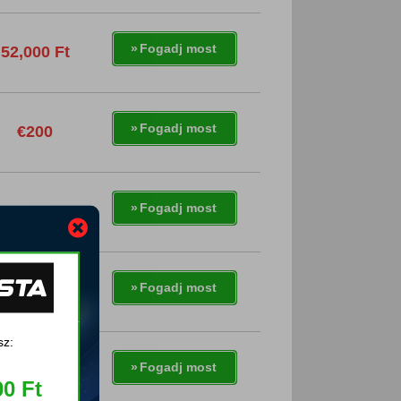
Fogadj most
52,000 Ft
Fogadj most
€200
Fogadj most
40,000 Ft
Fogadj most
40,000 Ft
z:
Fogadj most
40,000 Ft
00 Ft