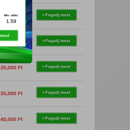
Fogadj most
40,000 Ft
Min. odds:
1.59
 most
Fogadj most
40,000 Ft
Fogadj most
35,000 Ft
Fogadj most
35,000 Ft
Fogadj most
40,000 Ft