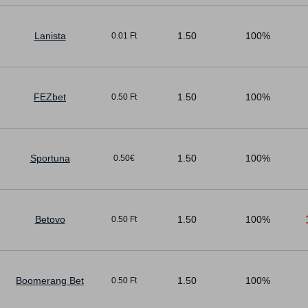
Lanista
1.50
100%
0.01 Ft
FEZbet
1.50
100%
0.50 Ft
Sportuna
1.50
100%
0.50€
Betovo
1.50
100%
0.50 Ft
Boomerang Bet
1.50
100%
0.50 Ft