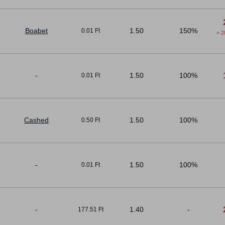
Boabet
1.50
150%
0.01 Ft
+ 2
-
1.50
100%
0.01 Ft
Cashed
1.50
100%
0.50 Ft
-
1.50
100%
0.01 Ft
-
1.40
-
177.51 Ft