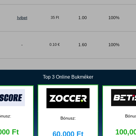
Ivibet
1.00
100%
35 Ft
-
1.60
100%
0.10 €
-
1.50
100%
0.01 Ft
Top 3 Online Bukméker
-
1.50
100%
0.01 Ft
ónusz:
Bónus
Bónusz:
NovaJackpot
1.50
100%
0.50 Ft
000 Ft
100,0
60,000 Ft