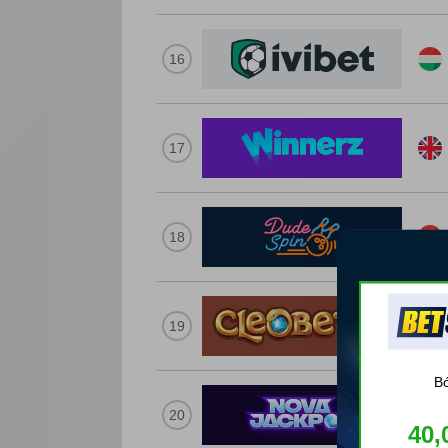
B
40,