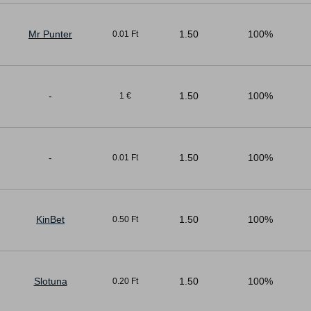
Mr Punter
1.50
100%
0.01 Ft
-
1.50
100%
1 €
-
1.50
100%
0.01 Ft
KinBet
1.50
100%
0.50 Ft
Slotuna
1.50
100%
0.20 Ft