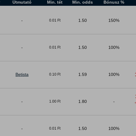
v
Útmutató
Min. tét
Min. odds
Bónusz %
-
1.50
150%
0.01 Ft
-
1.50
100%
0.01 Ft
Betista
1.59
100%
0.10 Ft
-
1.80
-
1.00 Ft
-
1.50
100%
0.01 Ft